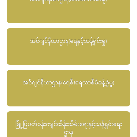
အင်ဂျင်နီယာဌာန(ရေနှင့်သန့်ရှင်းမှု)
အင်ဂျင်နီယာဌာန(ရေစီးရေလာစီမံခန့်ခွဲမှု)
မြို့ပြပတ်ဝန်းကျင်ထိန်းသိမ်းရေးနှင့်သန့်ရှင်းရေး
ဌာန