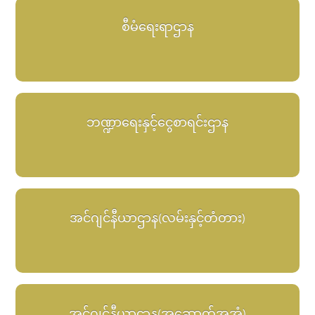
စီမံရေးရာဌာန
ဘဏ္ဍာရေးနှင့်ငွေစာရင်းဌာန
အင်ဂျင်နီယာဌာန(လမ်းနှင့်တံတား)
အင်ဂျင်နီယာဌာန(အဆောက်အအုံ)