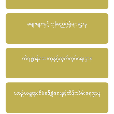
စျေးများနှင့်ကုန်စည်ပွဲရုံများဌာန
တိရစ္ဆာန်ဆေးကုနှင့်ထုတ်လုပ်ရေးဌာန
ယာဉ်ယန္တရားစီမံခန့်ခွဲရေးနှင့်ထိန်းသိမ်းရေးဌာန