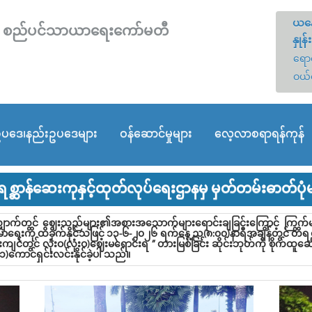
ယနေ
တော် စည်ပင်သာယာရေးကော်မတီ
နှုန်း
ရောင
ဝယ်
ပဒေ၊နည်းဥပဒေများ
ဝန်ဆောင်မှုများ
လေ့လာစရာရန်ကုန်
ရစ္ဆာန်ဆေးကုနှင့်ထုတ်လုပ်ရေးဌာနမှ မှတ်တမ်းဓာတ်ပုံမ
ှောက်တွင် ဈေးသည်များ၏အစားအသောက်များရောင်းချခြင်းကြောင့် ကြွက်များ
မာရေးကို ထိခိုက်နိုင်သဖြင့် ၁၃-၆-၂၀၂၆ ရက်နေ့ ည(၈:၀၀)နာရီအချိန်တွင် တိရစ
ကျင်တွင် လုံးဝ(လုံးဝ)ဈေးမရောင်းရ ” တားမြစ်ခြင်း ဆိုင်းဘုတ်ကို စိုက်ထူဆ
၁)ကောင်ရှင်းလင်းနိုင်ခဲ့ပါ သည်။