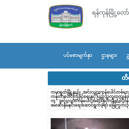
ရန်ကုန်မြို့
ပင်မစာမျက်နှာ
ဌာနများ
ဥ
တိ
ကမာရွတ်မြို့နယ်၊ အင်းလျားကန်ပေါင်တစ်လျ
ကန်တာပေါင်ကြံခိုင်ရေးနှင့် ပြည်သူလူထုကျန်း
က “ အင်းလျားကန်ပေါင်အပေါ်နှင့်ကန်ပေါင်ဝန်း
ဖမ်းဆီးနှိမ်နင်းရေးဆောင်ရွက်ခဲ့ရာ မြေကြွက်(၃