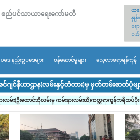
ယနေ
တော် စည်ပင်သာယာရေးကော်မတီ
နှုန်း
ရောင
ဝယ်
ပဒေ၊နည်းဥပဒေများ
ဝန်ဆောင်မှုများ
လေ့လာစရာရန်ကုန်
င်ဂျင်နီယာဌာန(လမ်းနှင့်တံတား)မှ မှတ်တမ်းဓာတ်ပုံမျ
ုရားလမ်း(ဦးထောင်ဘိုလမ်းမှ ကမ်းနားလမ်းထိ)ကတ္တရာကွန်ကရိထပ်ပိုးလွ