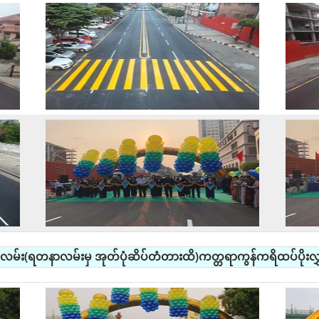
လမ်း(ရတနာလမ်းမှ အုတ်ပုံဆိပ်တံတားထိ)ကတ္တရာကွန်ကရိထပ်ပိုးလွှာ