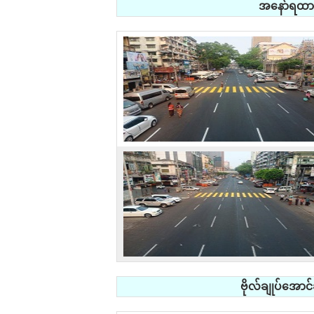
အနော်ရထာလမ
ဗိုလ်ချုပ်အောင