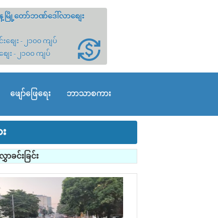
့မြို့တော်ဘဏ်ဒေါ်လာစျေး
်းစျေး - ၂၁၀၀ ကျပ်
စျေး - ၂၁၀၀ ကျပ်
ဖျော်ဖြေရေး
ဘာသာစကား
ား
ှာခင်းခြင်း