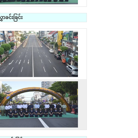
ာခင်းခြင်း