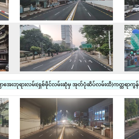
မ္ဘာအေးဘုရားလမ်း(ရှစ်မိုင်လမ်းဆုံမှ အုတ်ပုံဆိပ်လမ်းထိ)ကတ္တရာကွန်က