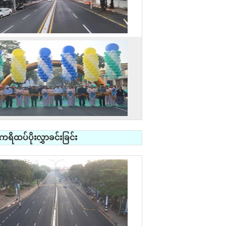
ရိထပ်ပိုးလွှာခင်းခြင်း