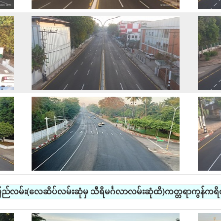
 ပြည်လမ်း(လေဆိပ်လမ်းဆုံမှ သီရိမင်္ဂလာလမ်းဆုံထိ)ကတ္တရာကွန်ကရိထပ