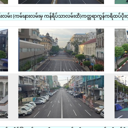
န်းလမ်း (ကမ်းနားလမ်းမှ ကန်ရိပ်သာလမ်းထိ)ကတ္တရာကွန်ကရိထပ်ပိုးလွှ