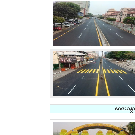
ဝေဇယန္တာ