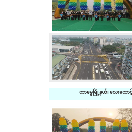
တာမွေမြို့နယ်၊ လေးထောင့်