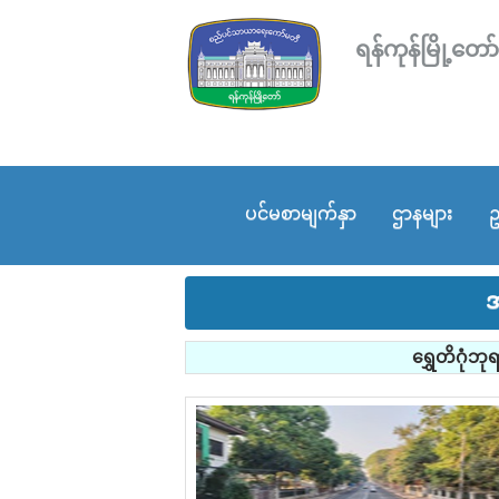
ရန်ကုန်မြို့
ပင်မစာမျက်နှာ
ဌာနများ
ဥ
အ
ရွှေတိဂုံဘ