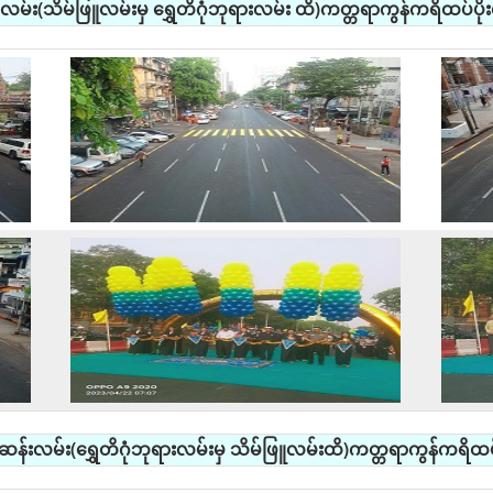
်း(သိမ်ဖြူလမ်းမှ ရွှေတိဂုံဘုရားလမ်း ထိ)ကတ္တရာကွန်ကရိထပ်ပိုးလွ
်ဆန်းလမ်း(ရွှေတိဂုံဘုရားလမ်းမှ သိမ်ဖြူလမ်းထိ)ကတ္တရာကွန်ကရိထပ်ပိ