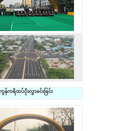
န်ကရိထပ်ပိုးလွှာခင်းခြင်း