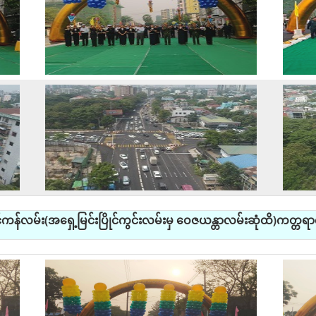
ကန်လမ်း(အရှေ့မြင်းပြိုင်ကွင်းလမ်းမှ ဝေဇယန္တာလမ်းဆုံထိ)ကတ္တရာကွ