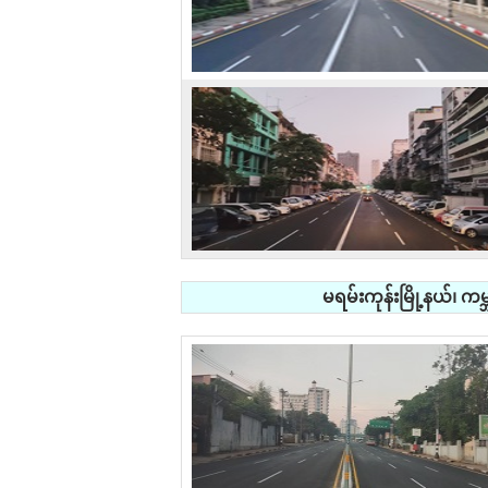
မရမ်းကုန်းမြို့နယ်၊ က