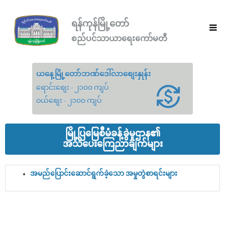
ရန်ကုန်မြို့တော်
စည်ပင်သာယာရေးကော်မတီ
ယနေ့မြို့တော်ဘဏ်ဒေါ်လာစျေးနှုန်း
ရောင်းစျေး - ၂၁၀၀ ကျပ်
ဝယ်စျေး - ၂၁၀၀ ကျပ်
မြို့ပြမြေစီမံခန့်ခွဲမှုဌာန၏
အသိပေးကြေညာချက်များ
အမည်ပြောင်းဆောင်ရွက်ခဲ့သော အမှုတွဲစာရင်းများ