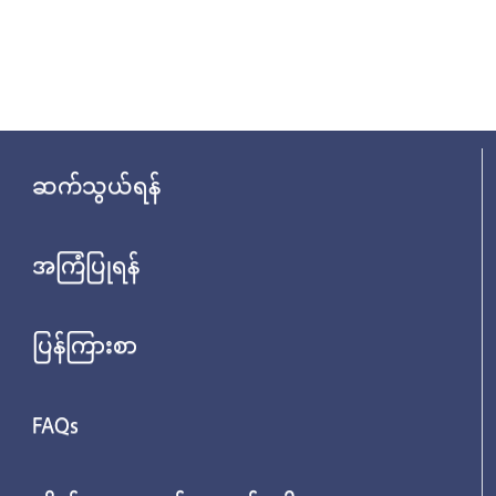
ဆက်သွယ်ရန်
အကြံပြုရန်
ပြန်ကြားစာ
FAQs