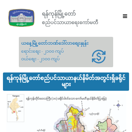
ရန်ကုန်မြို့တော်
စည်ပင်သာယာရေးကော်မတီ
ယနေ့မြို့တော်ဘဏ်ဒေါ်လာစျေးနှုန်း
ရောင်းစျေး - ၂၁၀၀ ကျပ်
ဝယ်စျေး - ၂၁၀၀ ကျပ်
ရန်ကုန်မြို့တော်စည်ပင်သာယာနယ်နိမိတ်အတွင်းရှိခရိုင်
များ