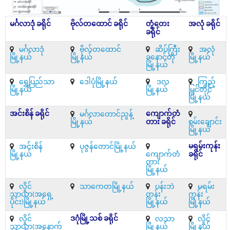
မင်္ဂလာဒုံ ခရိုင်
ဗိုလ်တထောင် ခရိုင်
တွံတေး
အလုံ ခရိုင်
ခရိုင်
မင်္ဂလာဒုံ
ဗိုလ်တထောင်
ဆိပ်ကြီး
အလုံ
မြို့နယ်
မြို့နယ်
ခနောင်တို
မြို့နယ်
မြို့နယ်
ရွှေပြည်သာ
ဒေါပုံမြို့နယ်
ဒလ
ကြည့်
မြို့နယ်
မြို့နယ်
မြင်တိုင်
မြို့နယ်
အင်းစိန် ခရိုင်
ကျောက်တံ
မင်္ဂလာတောင်ညွန့်
မြို့နယ်
တား ခရိုင်
စမ်းချောင်း
မြို့နယ်
မရမ်းကုန်း
အင်းစိန်
ပုဇွန်တောင်မြို့နယ်
မြို့နယ်
ကျောက်တံ
ခရိုင်
တား
မြို့နယ်
လှိုင်
သာကေတမြို့နယ်
ပန်းဘဲ
မရမ်း
သာယာ(အရှေ့
တန်း
ကုန်း
ပိုင်း)မြို့နယ်
မြို့နယ်
မြို့နယ်
ဒဂုံမြို့သစ် ခရိုင်
လှိုင်
လသာ
လှိုင်
သာယာ(အနောက်
မြို့နယ်
မြို့နယ်