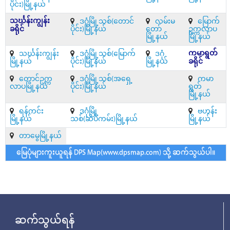
ပိုင်း)မြို့နယ်
သင်္ဃန်းကျွန်း
ဒဂုံမြို့သစ်(တောင်
လမ်းမ
မြောက်
ခရိုင်
ပိုင်း)မြို့နယ်
တော်
ဥက္ကလာပ
မြို့နယ်
မြို့နယ်
ကမာရွတ်
သင်္ဃန်းကျွန်း
ဒဂုံမြို့သစ်(မြောက်
ဒဂုံ
မြို့နယ်
ပိုင်း)မြို့နယ်
မြို့နယ်
ခရိုင်
တောင်ဥက္က
ဒဂုံမြို့သစ်(အရှေ့
ကမာ
လာပမြို့နယ်
ပိုင်း)မြို့နယ်
ရွတ်
မြို့နယ်
ရန်ကင်း
ဒဂုံမြို့
ဗဟန်း
မြို့နယ်
သစ်(ဆိပ်ကမ်း)မြို့နယ်
မြို့နယ်
တာမွေမြို့နယ်
မြေပုံများကူးယူရန် DPS Map(www.dpsmap.com) သို့ ဆက်သွယ်ပါ။
ဆက်သွယ်ရန်