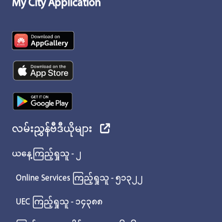
My City Application
လမ်းညွှန်ဗီဒီယိုများ
ယနေ့ကြည့်ရှုသူ - ၂
Online Services ကြည့်ရှုသူ - ၅၁၃၂၂
UEC ကြည့်ရှုသူ - ၁၄၃၈၈