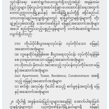
သွင်းနိုင်ရေး ဆောင်ရွက်ပေးလျက်ရှိသည့်အပြင် အခွန်ထမ်း
ပြည်သူများ ပိုမိုလွယ်ကူအဆင်ပြေစွာ ပေးဆောင်နိုင်ရေးအတွက်
တောင်ဥက္ကလာပမြို့နယ်နှင့် အင်းစိန်မြို့နယ်တို့ရှိ ခရိုင်စည်ပင်
သာယာအုပ်ချုပ်ရေးမှူးရုံးများတွင် ရာပြတ်ဌာနရုံးခွဲများကို တိုး
ချဲ့ဖွင့်လှစ်ထားပြီး အောက်ဖော်ပြပါ မြေနှင့်အဆောက်အအုံများ
အပေါ် စည်းကြပ်သည့်ပစ္စည်းခွန်များကို လက်ခံဆောင်ရွက်ပေး
လျက်ရှိပါသည် -
(က) ကိုယ်ပိုင်စီးပွားရေးလုပ်ငန်း လုပ်ကိုင်သော မြေနှင့်
အဆောက်အအုံများ၊
(ခ) လူနေထိုင်ရန်ဖြစ်စေ၊ စီးပွားရေးလုပ်ငန်း လုပ်ကိုင်ရန်ဖြစ်
စေ ငှားရမ်းထားသော မြေနှင့်အဆောက်အအုံများ၊
(ဂ) ဟိုတယ်၊ မိုတယ်၊ အင်းစသည့် လုပ်ငန်းလုပ်ကိုင်သော မြေ
နှင့်အဆောက်အအုံများ၊
(ဃ) Apartment, Tower, Residence, Condominium အစရှိ
သည့် မြေနှင့်အဆောက်အအုံများ၊
(င) စက်ရုံ၊ အလုပ်ရုံ၊ ဂိုဒေါင် စသည့် စက်မှုဇုန်အတွင်းရှိ မြေ
နှင့်အဆောက်အအုံများ။
၂။ သို့ပါ၍ အခွန်ထမ်းပြည်သူများအနေဖြင့် အောက်ပါရာပြတ်
ဌာနရုံးခွဲများတွင် ယှဉ်တွဲဖော်ပြပါမြို့နယ်များရှိ မြေနှင့်