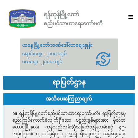
ရန်ကုန်မြို့တော်
စည်ပင်သာယာရေးကော်မတီ
ယနေ့မြို့တော်ဘဏ်ဒေါ်လာစျေးနှုန်း
ရောင်းစျေး - ၂၁၀၀ ကျပ်
ဝယ်စျေး - ၂၁၀၀ ကျပ်
ရာပြတ်ဌာန
အသိပေးကြေညာချက်
၁။ ရန်ကုန်မြို့တော်စည်ပင်သာယာရေးကော်မတီ၊ ရာပြတ်ဌာနမှ
စည်းကြပ်ကောက်ခံလျက်ရှိသော ပစ္စည်းခွန်များအား ဗိုလ်တ
ထောင်မြို့နယ်၊ ကုန်သည်လမ်း(ဗိုလ်မြတ်ထွန်းလမ်းနှင့် ၄၅-
လမ်းကြား)၊ ၁၂ထပ်ခွဲရုံး၊ ၁၂-လွှာရှိ ရုံးချုပ်တွင် အခွန်ငွေပေး