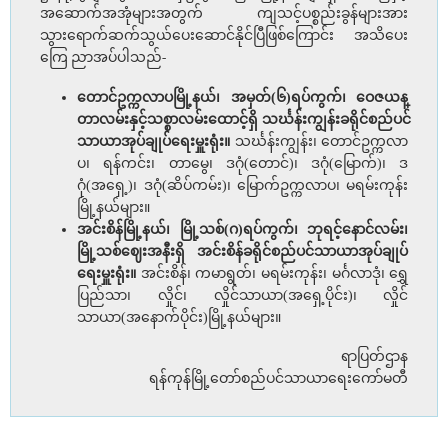
အဆောက်အအုံများအတွက် ကျသင့်ပစ္စည်းခွန်များအား
သွားရောက်ဆက်သွယ်ပေးဆောင်နိုင်ပြီဖြစ်ကြောင်း အသိပေး
ကြေ ညာအပ်ပါသည်-
တောင်ဥက္ကလာပမြို့နယ်၊ အမှတ်(၆)ရပ်ကွက်၊ ဝေဇယန္
တာလမ်းနှင့်သစ္စာလမ်းထောင့်ရှိ သင်္ဃန်းကျွန်းခရိုင်စည်ပင်
သာယာအုပ်ချုပ်ရေးမှူးရုံး။
သင်္ဃန်းကျွန်း၊ တောင်ဥက္ကလာ
ပ၊ ရန်ကင်း၊ တာမွေ၊ ဒဂုံ(တောင်)၊ ဒဂုံ(မြောက်)၊ ဒ
ဂုံ(အရှေ့)၊ ဒဂုံ(ဆိပ်ကမ်း)၊ မြောက်ဥက္ကလာပ၊ မရမ်းကုန်း
မြို့နယ်များ။
အင်းစိန်မြို့နယ်၊ မြို့သစ်(ဂ)ရပ်ကွက်၊ ဘုရင့်နောင်လမ်း၊
မြို့သစ်ဈေးအနီးရှိ အင်းစိန်ခရိုင်စည်ပင်သာယာအုပ်ချုပ်
ရေးမှူးရုံး။
အင်းစိန်၊ ကမာရွတ်၊ မရမ်းကုန်း၊ မင်္ဂလာဒုံ၊ ရွှေ
ပြည်သာ၊ လှိုင်၊ လှိုင်သာယာ(အရှေ့ပိုင်း)၊ လှိုင်
သာယာ(အနောက်ပိုင်း)မြို့နယ်များ။
ရာပြတ်ဌာန
ရန်ကုန်မြို့တော်စည်ပင်သာယာရေးကော်မတီ