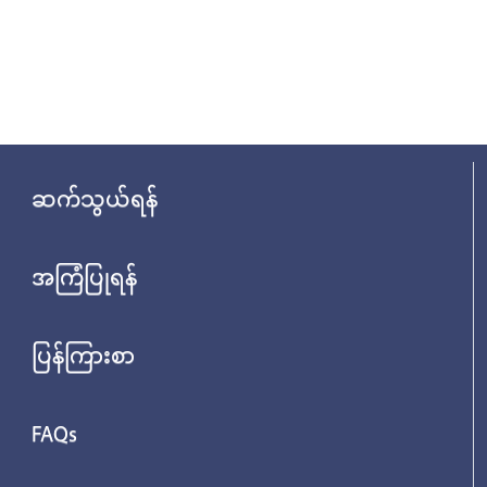
ဆက်သွယ်ရန်
အကြံပြုရန်
ပြန်ကြားစာ
FAQs