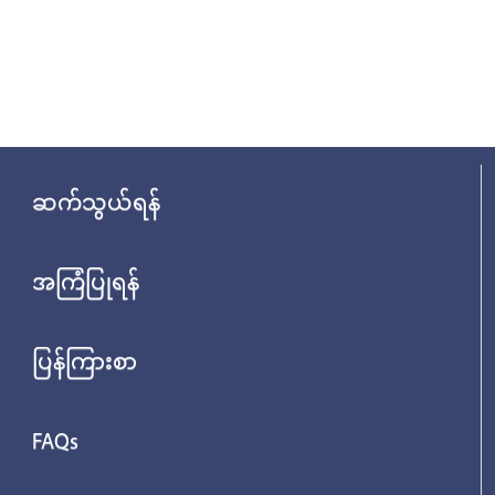
ဆက်သွယ်ရန်
အကြံပြုရန်
ပြန်ကြားစာ
FAQs