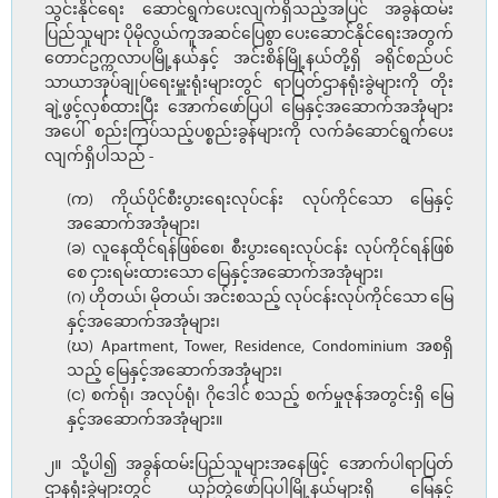
သွင်းနိုင်ရေး ဆောင်ရွက်ပေးလျက်ရှိသည့်အပြင် အခွန်ထမ်း
ပြည်သူများ ပိုမိုလွယ်ကူအဆင်ပြေစွာ ပေးဆောင်နိုင်ရေးအတွက်
တောင်ဥက္ကလာပမြို့နယ်နှင့် အင်းစိန်မြို့နယ်တို့ရှိ ခရိုင်စည်ပင်
သာယာအုပ်ချုပ်ရေးမှူးရုံးများတွင် ရာပြတ်ဌာနရုံးခွဲများကို တိုး
ချဲ့ဖွင့်လှစ်ထားပြီး အောက်ဖော်ပြပါ မြေနှင့်အဆောက်အအုံများ
အပေါ် စည်းကြပ်သည့်ပစ္စည်းခွန်များကို လက်ခံဆောင်ရွက်ပေး
လျက်ရှိပါသည် -
(က) ကိုယ်ပိုင်စီးပွားရေးလုပ်ငန်း လုပ်ကိုင်သော မြေနှင့်
အဆောက်အအုံများ၊
(ခ) လူနေထိုင်ရန်ဖြစ်စေ၊ စီးပွားရေးလုပ်ငန်း လုပ်ကိုင်ရန်ဖြစ်
စေ ငှားရမ်းထားသော မြေနှင့်အဆောက်အအုံများ၊
(ဂ) ဟိုတယ်၊ မိုတယ်၊ အင်းစသည့် လုပ်ငန်းလုပ်ကိုင်သော မြေ
နှင့်အဆောက်အအုံများ၊
(ဃ) Apartment, Tower, Residence, Condominium အစရှိ
သည့် မြေနှင့်အဆောက်အအုံများ၊
(င) စက်ရုံ၊ အလုပ်ရုံ၊ ဂိုဒေါင် စသည့် စက်မှုဇုန်အတွင်းရှိ မြေ
နှင့်အဆောက်အအုံများ။
၂။ သို့ပါ၍ အခွန်ထမ်းပြည်သူများအနေဖြင့် အောက်ပါရာပြတ်
ဌာနရုံးခွဲများတွင် ယှဉ်တွဲဖော်ပြပါမြို့နယ်များရှိ မြေနှင့်