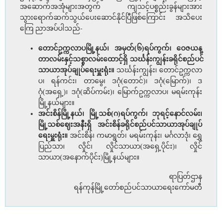
အဆောက်အအုံများအတွက် ကျသင့်ပစ္စည်းခွန်များအား
သွားရောက်ဆက်သွယ်ပေးဆောင်နိုင်ပြီဖြစ်ကြောင်း အသိပေး
ကြေ ညာအပ်ပါသည်-
တောင်ဥက္ကလာပမြို့နယ်၊ အမှတ်(၆)ရပ်ကွက်၊ ဝေဇယန္
တာလမ်းနှင့်သစ္စာလမ်းထောင့်ရှိ သင်္ဃန်းကျွန်းခရိုင်စည်ပင်
သာယာအုပ်ချုပ်ရေးမှူးရုံး။
သင်္ဃန်းကျွန်း၊ တောင်ဥက္ကလာ
ပ၊ ရန်ကင်း၊ တာမွေ၊ ဒဂုံ(တောင်)၊ ဒဂုံ(မြောက်)၊ ဒ
ဂုံ(အရှေ့)၊ ဒဂုံ(ဆိပ်ကမ်း)၊ မြောက်ဥက္ကလာပ၊ မရမ်းကုန်း
မြို့နယ်များ။
အင်းစိန်မြို့နယ်၊ မြို့သစ်(ဂ)ရပ်ကွက်၊ ဘုရင့်နောင်လမ်း၊
မြို့သစ်ဈေးအနီးရှိ အင်းစိန်ခရိုင်စည်ပင်သာယာအုပ်ချုပ်
ရေးမှူးရုံး။
အင်းစိန်၊ ကမာရွတ်၊ မရမ်းကုန်း၊ မင်္ဂလာဒုံ၊ ရွှေ
ပြည်သာ၊ လှိုင်၊ လှိုင်သာယာ(အရှေ့ပိုင်း)၊ လှိုင်
သာယာ(အနောက်ပိုင်း)မြို့နယ်များ။
ရာပြတ်ဌာန
ရန်ကုန်မြို့တော်စည်ပင်သာယာရေးကော်မတီ