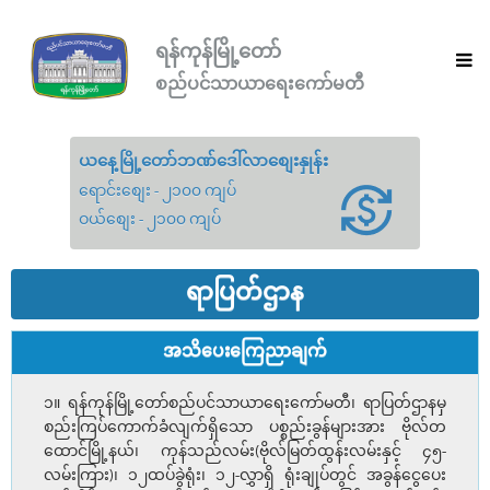
ရန်ကုန်မြို့တော်
စည်ပင်သာယာရေးကော်မတီ
ယနေ့မြို့တော်ဘဏ်ဒေါ်လာစျေးနှုန်း
ရောင်းစျေး - ၂၁၀၀ ကျပ်
ဝယ်စျေး - ၂၁၀၀ ကျပ်
ရာပြတ်ဌာန
အသိပေးကြေညာချက်
၁။ ရန်ကုန်မြို့တော်စည်ပင်သာယာရေးကော်မတီ၊ ရာပြတ်ဌာနမှ
စည်းကြပ်ကောက်ခံလျက်ရှိသော ပစ္စည်းခွန်များအား ဗိုလ်တ
ထောင်မြို့နယ်၊ ကုန်သည်လမ်း(ဗိုလ်မြတ်ထွန်းလမ်းနှင့် ၄၅-
လမ်းကြား)၊ ၁၂ထပ်ခွဲရုံး၊ ၁၂-လွှာရှိ ရုံးချုပ်တွင် အခွန်ငွေပေး