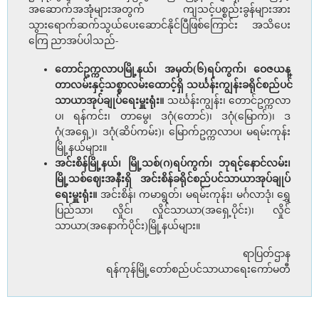
အဆောက်အအုံများအတွက် ကျသင့်ပစ္စည်းခွန်များအား
သွားရောက်ဆက်သွယ်ပေးဆောင်နိုင်ပြီဖြစ်ကြောင်း အသိပေး
ကြေ ညာအပ်ပါသည်-
တောင်ဥက္ကလာပမြို့နယ်၊ အမှတ်(၆)ရပ်ကွက်၊ ဝေဇယန္
တာလမ်းနှင့်သစ္စာလမ်းထောင့်ရှိ သင်္ဃန်းကျွန်းခရိုင်စည်ပင်
သာယာအုပ်ချုပ်ရေးမှူးရုံး။
သင်္ဃန်းကျွန်း၊ တောင်ဥက္ကလာ
ပ၊ ရန်ကင်း၊ တာမွေ၊ ဒဂုံ(တောင်)၊ ဒဂုံ(မြောက်)၊ ဒ
ဂုံ(အရှေ့)၊ ဒဂုံ(ဆိပ်ကမ်း)၊ မြောက်ဥက္ကလာပ၊ မရမ်းကုန်း
မြို့နယ်များ။
အင်းစိန်မြို့နယ်၊ မြို့သစ်(ဂ)ရပ်ကွက်၊ ဘုရင့်နောင်လမ်း၊
မြို့သစ်ဈေးအနီးရှိ အင်းစိန်ခရိုင်စည်ပင်သာယာအုပ်ချုပ်
ရေးမှူးရုံး။
အင်းစိန်၊ ကမာရွတ်၊ မရမ်းကုန်း၊ မင်္ဂလာဒုံ၊ ရွှေ
ပြည်သာ၊ လှိုင်၊ လှိုင်သာယာ(အရှေ့ပိုင်း)၊ လှိုင်
သာယာ(အနောက်ပိုင်း)မြို့နယ်များ။
ရာပြတ်ဌာန
ရန်ကုန်မြို့တော်စည်ပင်သာယာရေးကော်မတီ