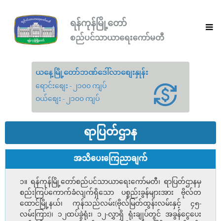
ရန်ကုန်မြို့တော်
စည်ပင်သာယာရေးကော်မတီ
ယနေ့မြို့တော်ဘဏ်ဒေါ်လာစျေးနှုန်း
ရောင်းစျေး - ၂၁၀၀ ကျပ်
ဝယ်စျေး - ၂၁၀၀ ကျပ်
ရာပြတ်ဌာန
အသိပေးကြေညာချက်
၁။ ရန်ကုန်မြို့တော်စည်ပင်သာယာရေးကော်မတီ၊ ရာပြတ်ဌာနမှ
စည်းကြပ်ကောက်ခံလျက်ရှိသော ပစ္စည်းခွန်များအား ဗိုလ်တ
ထောင်မြို့နယ်၊ ကုန်သည်လမ်း(ဗိုလ်မြတ်ထွန်းလမ်းနှင့် ၄၅-
လမ်းကြား)၊ ၁၂ထပ်ခွဲရုံး၊ ၁၂-လွှာရှိ ရုံးချုပ်တွင် အခွန်ငွေပေး