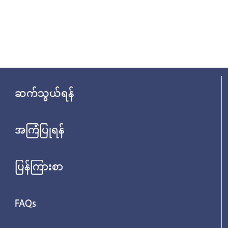
ဆက်သွယ်ရန်
အကြံပြုရန်
ပြန်ကြားစာ
FAQs