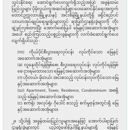
သွင်းနိုင်ရေး ဆောင်ရွက်ပေးလျက်ရှိသည့်အပြင် အခွန်ထမ်း
ပြည်သူများ ပိုမိုလွယ်ကူအဆင်ပြေစွာ ပေးဆောင်နိုင်ရေးအတွက်
တောင်ဥက္ကလာပမြို့နယ်နှင့် အင်းစိန်မြို့နယ်တို့ရှိ ခရိုင်စည်ပင်
သာယာအုပ်ချုပ်ရေးမှူးရုံးများတွင် ရာပြတ်ဌာနရုံးခွဲများကို တိုး
ချဲ့ဖွင့်လှစ်ထားပြီး အောက်ဖော်ပြပါ မြေနှင့်အဆောက်အအုံများ
အပေါ် စည်းကြပ်သည့်ပစ္စည်းခွန်များကို လက်ခံဆောင်ရွက်ပေး
လျက်ရှိပါသည် -
(က) ကိုယ်ပိုင်စီးပွားရေးလုပ်ငန်း လုပ်ကိုင်သော မြေနှင့်
အဆောက်အအုံများ၊
(ခ) လူနေထိုင်ရန်ဖြစ်စေ၊ စီးပွားရေးလုပ်ငန်း လုပ်ကိုင်ရန်ဖြစ်
စေ ငှားရမ်းထားသော မြေနှင့်အဆောက်အအုံများ၊
(ဂ) ဟိုတယ်၊ မိုတယ်၊ အင်းစသည့် လုပ်ငန်းလုပ်ကိုင်သော မြေ
နှင့်အဆောက်အအုံများ၊
(ဃ) Apartment, Tower, Residence, Condominium အစရှိ
သည့် မြေနှင့်အဆောက်အအုံများ၊
(င) စက်ရုံ၊ အလုပ်ရုံ၊ ဂိုဒေါင် စသည့် စက်မှုဇုန်အတွင်းရှိ မြေ
နှင့်အဆောက်အအုံများ။
၂။ သို့ပါ၍ အခွန်ထမ်းပြည်သူများအနေဖြင့် အောက်ပါရာပြတ်
ဌာနရုံးခွဲများတွင် ယှဉ်တွဲဖော်ပြပါမြို့နယ်များရှိ မြေနှင့်