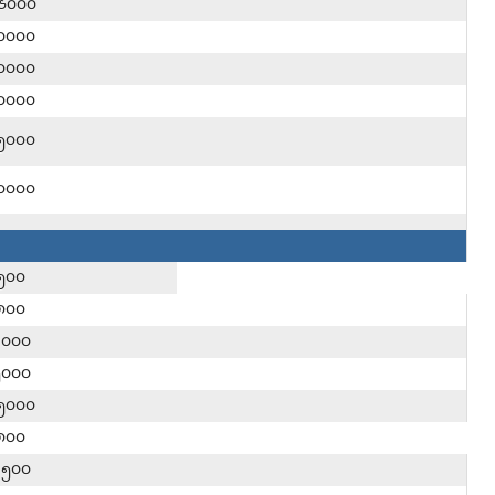
၆၀၀၀
၀၀၀၀
၀၀၀၀
၀၀၀၀
၅၀၀၀
၀၀၀၀
၅၀၀
၈၀၀
၄၀၀၀
၅၀၀၀
၅၀၀၀
၈၀၀
၁၅၀၀