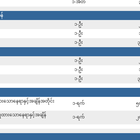
၁-အိတ်
န်
၁-ဦး
၁-ဦး
၁-ဦး
၁-ဦး
၁-ဦး
၁-ဦး
ုထားသောနေရာနှင့်အချိန်အတိုင်း
၁-ရက်
၅
ပြုထားသောနေရာနှင့်အချိန်
၁-ရက်
၂