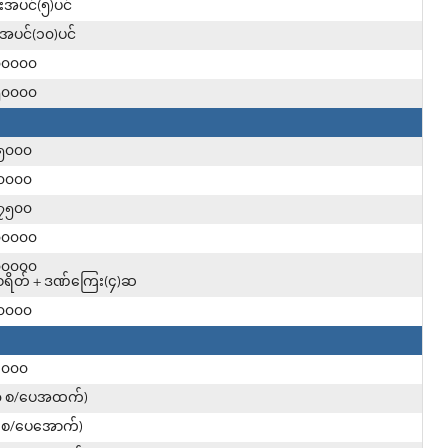
းအပင်(၅)ပင်
အပင်(၁၀)ပင်
၀၀၀၀၀
၅၀၀၀၀
၅၀၀၀
၀၀၀၀
၇၅၀၀
၀၀၀၀၀
၀၀၀၀၀
ျစရိတ် + ဒဏ်ကြေး(၄)ဆ
၀၀၀၀
၃၀၀၀
၀ စ/ပေအထက်)
 စ/ပေအောက်)