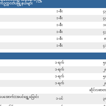
ာက်ဥက္ကလာပမြို့နယ်များ
၁-စီး
၄
၁-စီး
၄
၁-စီး
၁
၁-စီး
၄
၁-စီး
၁-စီး
၄
၁-ရက်
၅
၁-ရက်
၂
၁-ရက်
၅
၁-ရက်
၂
ဆိုင်လစာ
၂၀ပေအောက်)(အပင်ရွှေ့ပြောင်း
၁-ပင်
၃