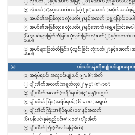
(၂) လုံးပတ်(၂')နှင့်အောက် အမြင့် (၂၀') အောက် (အမှိုက်သယ်စွန့
(၃) လုံးပတ်(၁')နှင့်အထက်၊ အမြင့် (၂၀')အောက် (အမှိုက်သယ်စွန့
(၄) အပင်၏အမြစ်တူးခ လုံးပတ်(၂')နှင့်အထက် (ရွှေ့ပြောင်းခမပါ
(၅) အပင်၏အမြစ်တူးခ လုံးပတ်(၂')နှင့်အောက် (ရွှေ့ပြောင်းခမပါ
(၆) အပင်များဖြတ်တိခြင်း၊ ပုံသွင်းခြင်း လုံးပတ်(၂')နှင့်အထက်၊ အ
ခမပါ)
(၇) အပင်များဖြတ်တိခြင်း၊ ပုံသွင်းခြင်း လုံးပတ်(၂')နှင့်အောက်၊ အ
ခမပါ)
(ခ)
ပန်းပင်၊ပန်းအိုး၊ပျိုးပင်များရောင်
(၁) အရိပ်ရပင်၊ အလှပင်(ပျိုးပင်)(၅"x ၆")အိတ်
(၂) ပျိုးအိတ်အလတ်(အရွတ်လှ)(၂' မှ ၄') (၈"×၁၀")
(၃) ပျိုးအိတ်အလတ်(အရိပ်ရပင်)၊(၄' မှ ၅')အရွယ်
(၄) ပျိုးအိတ်ကြီး ( အရိပ်ရပင်)( ၆' မှ ၁၀' )အရွယ်
(၅) ပျိုးအိတ်ကြီး(အရိပ်ရပင်) ၁၀' နှင့်အထက်
(၆) ပန်းပင်/နှစ်ရှည်ပင်(၈" × ၁၀") ပျိုးအိတ်
(၇) ပျိုးအိတ်ကြီး(ဘိလပ်မြေအိတ်)