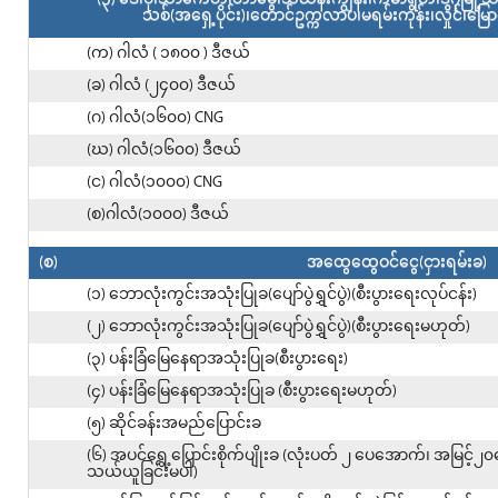
သစ်(အရှေ့ပိုင်း)၊တောင်ဥက္ကလာပ၊မရမ်းကုန်း၊လှိုင်၊မြေ
(က) ဂါလံ ( ၁၈၀၀ ) ဒီဇယ်
(ခ) ဂါလံ (၂၄၀၀) ဒီဇယ်
(ဂ) ဂါလံ(၁၆၀၀) CNG
(ဃ) ဂါလံ(၁၆၀၀) ဒီဇယ်
(င) ဂါလံ(၁၀၀၀) CNG
(စ)ဂါလံ(၁၀၀၀) ဒီဇယ်
(စ)
အထွေထွေဝင်ငွေ(ငှားရမ်းခ)
(၁) ဘောလုံးကွင်းအသုံးပြုခ(ပျော်ပွဲရွှင်ပွဲ)(စီးပွားရေးလုပ်ငန်း)
(၂) ဘောလုံးကွင်းအသုံးပြုခ(ပျော်ပွဲရွှင်ပွဲ)(စီးပွားရေးမဟုတ်)
(၃) ပန်းခြံမြေနေရာအသုံးပြုခ(စီးပွားရေး)
(၄) ပန်းခြံမြေနေရာအသုံးပြုခ (စီးပွားရေးမဟုတ်)
(၅) ဆိုင်ခန်းအမည်ပြောင်းခ
(၆) အပင်ရွှေ့ပြောင်းစိုက်ပျိုးခ (လုံးပတ် ၂ ပေအောက်၊ အမြင့်
သယ်ယူခြင်းမပါ)