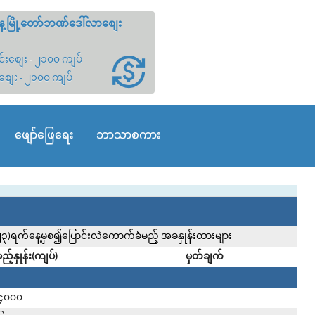
့မြို့တော်ဘဏ်ဒေါ်လာစျေး
်းစျေး - ၂၁၀၀ ကျပ်
စျေး - ၂၁၀၀ ကျပ်
ဖျော်ဖြေရေး
ဘာသာစကား
၄-၂၀၂၃)ရက်နေ့မှစ၍ပြောင်းလဲကောက်ခံမည့် အခနှုန်းထားများ
့်နှုန်း(ကျပ်)
မှတ်ချက်
၄၀၀၀