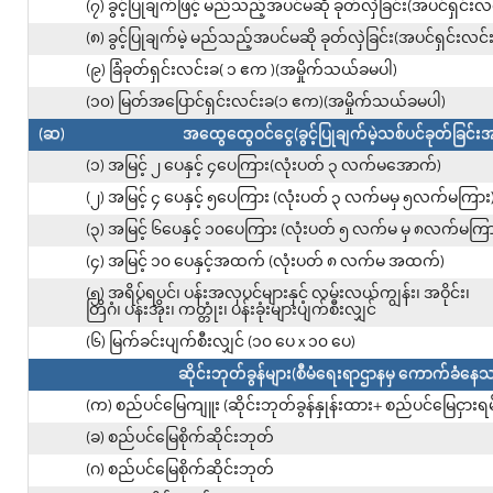
(၇) ခွင့်ပြုချက်ဖြင့် မည်သည့်အပင်မဆို ခုတ်လှဲခြင်း(အပင်ရှင်း
(၈) ခွင့်ပြုချက်မဲ့ မည်သည့်အပင်မဆို ခုတ်လှဲခြင်း(အပင်ရှင်းလင
(၉) ခြံခုတ်ရှင်းလင်းခ( ၁ ဧက )(အမှိုက်သယ်ခမပါ)
(၁၀) မြတ်အပြောင်ရှင်းလင်းခ(၁ ဧက)(အမှိုက်သယ်ခမပါ)
(ဆ)
အထွေထွေဝင်ငွေ(ခွင့်ပြုချက်မဲ့သစ်ပင်ခုတ်ခြင
(၁) အမြင့် ၂ ပေနှင့် ၄ပေကြား(လုံးပတ် ၃ လက်မအောက်)
(၂) အမြင့် ၄ ပေနှင့် ၅ပေကြား (လုံးပတ် ၃ လက်မမှ ၅လက်မကြား
(၃) အမြင့် ၆ပေနှင့် ၁၀ပေကြား (လုံးပတ် ၅ လက်မ မှ ၈လက်မကြာ
(၄) အမြင့် ၁၀ ပေနှင့်အထက် (လုံးပတ် ၈ လက်မ အထက်)
(၅) အရိပ်ရပင်၊ ပန်းအလှပင်များနှင့် လမ်းလယ်ကျွန်း၊ အဝိုင်း၊
တြိဂံ၊ ပန်းအိုး၊ ကတ္တုံး၊ ပန်းခုံးများပျက်စီးလျှင်
(၆) မြက်ခင်းပျက်စီးလျှင် (၁၀ ပေ x ၁၀ ပေ)
ဆိုင်းဘုတ်ခွန်များ(စီမံရေးရာဌာနမှ ကောက်ခံနေသည
(က) စည်ပင်မြေကျူး (ဆိုင်းဘုတ်ခွန်နှုန်းထား+ စည်ပင်မြေငှားရမ်းခ 
(ခ) စည်ပင်မြေစိုက်ဆိုင်းဘုတ်
(ဂ) စည်ပင်မြေစိုက်ဆိုင်းဘုတ်