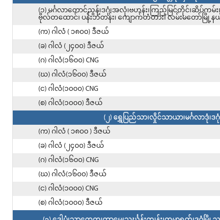
(၁) မင်္ဂလာတောင်ညွန့်၊ဒဂုံ၊အလုံ၊ဗဟန်း၊ကြည့်မြင်တိုင်၊ဆိပ်ကမ
ဗိုလ်တထောင်၊ ပန်းဘဲတန်း၊ ကျောက်တံတား၊ လမ်းမတော်မြို့နယ
(က) ဂါလံ ( ၁၈၀၀) ဒီဇယ်
(ခ) ဂါလံ (၂၄၀၀) ဒီဇယ်
(ဂ) ဂါလံ(၁၆၀၀) CNG
(ဃ) ဂါလံ(၁၆၀၀) ဒီဇယ်
(င) ဂါလံ(၁၀၀၀) CNG
(စ) ဂါလံ(၁၀၀၀) ဒီဇယ်
(၂) ရွှေပြည်သာ၊လှိုင်သာယာ၊မင်္ဂလာဒုံ၊ဒဂ
(က) ဂါလံ ( ၁၈၀၀ ) ဒီဇယ်
(ခ) ဂါလံ (၂၄၀၀) ဒီဇယ်
(ဂ) ဂါလံ(၁၆၀၀) CNG
(ဃ) ဂါလံ(၁၆၀၀) ဒီဇယ်
(င) ဂါလံ(၁၀၀၀) CNG
(စ) ဂါလံ(၁၀၀၀) ဒီဇယ်
(၃) ဒေါပုံ၊သာကေတ၊တာမွေ၊သင်္ဃန်းကျွန်း၊ကမာရွတ်၊ဒဂုံမြို့သစ်(တေ