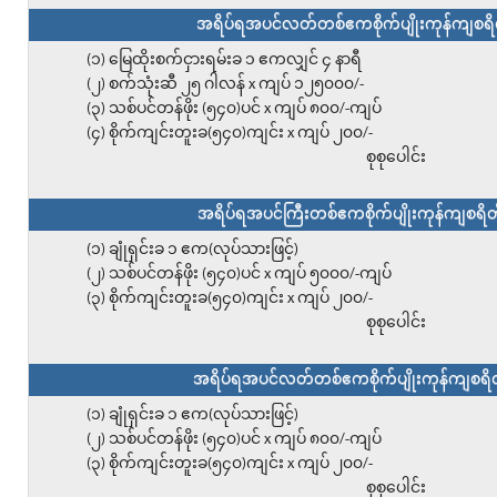
အရိပ်ရအပင်လတ်တစ်ဧကစိုက်ပျိုးကုန်ကျစရိတ်
(၁) မြေထိုးစက်ငှားရမ်းခ ၁ ဧကလျှင် ၄ နာရီ
(၂) စက်သုံးဆီ ၂၅ ဂါလန် x ကျပ် ၁၂၅၀၀၀/-
(၃) သစ်ပင်တန်ဖိုး (၅၄၀)ပင် x ကျပ် ၈၀၀/-ကျပ်
(၄) စိုက်ကျင်းတူးခ(၅၄၀)ကျင်း x ကျပ် ၂၀၀/-
စုစုပေါင်း
အရိပ်ရအပင်ကြီးတစ်ဧကစိုက်ပျိုးကုန်ကျစရိတ်
(၁) ချုံရှင်းခ ၁ ဧက(လုပ်သားဖြင့်)
(၂) သစ်ပင်တန်ဖိုး (၅၄၀)ပင် x ကျပ် ၅၀၀၀/-ကျပ်
(၃) စိုက်ကျင်းတူးခ(၅၄၀)ကျင်း x ကျပ် ၂၀၀/-
စုစုပေါင်း
အရိပ်ရအပင်လတ်တစ်ဧကစိုက်ပျိုးကုန်ကျစရိတ်
(၁) ချုံရှင်းခ ၁ ဧက(လုပ်သားဖြင့်)
(၂) သစ်ပင်တန်ဖိုး (၅၄၀)ပင် x ကျပ် ၈၀၀/-ကျပ်
(၃) စိုက်ကျင်းတူးခ(၅၄၀)ကျင်း x ကျပ် ၂၀၀/-
စုစုပေါင်း