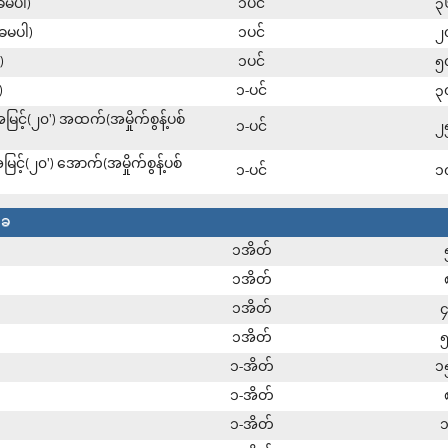
်ခမပါ)
၁ပင်
၃
်ခမပါ)
၁ပင်
၂
)
၁ပင်
၅
)
၁-ပင်
၃
မြင့်(၂၀') အထက်(အမှိုက်စွန့်ပစ်
၁-ပင်
၂
မြင့်(၂၀') အောက်(အမှိုက်စွန့်ပစ်
၁-ပင်
၁
းခ
၁အိတ်
၁အိတ်
၁အိတ်
၁အိတ်
၁-အိတ်
၁
၁-အိတ်
၁-အိတ်