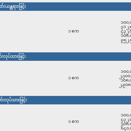
(ယန္တရားဖြင့်)
၁၀၀,
၃၁၂,
၁ ဧက
၄၃၂,
၁၀၈,
၉၅၂,
(လုပ်သားဖြင့်)
၁၀၀,
၂,၇၀၀
၁ ဧက
၁၀၈,
၂,၉၀၈
(လုပ်သားဖြင့်)
၁၀၀,
၄၃၂,
၁ ဧက
၁၀၈,
၆၄၀,