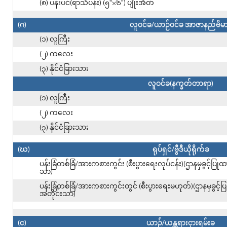
(၈) ပန်းပင်(ရာသီပန်း) (၅"×၆") ပျိုးအိတ်
(ဂ)
လူဝင်ခ/ယာဉ်ဝင်ခ အာဇာနည်ဗိမာ
(၁) လူကြီး
(၂) ကလေး
(၃) နိုင်ငံခြားသား
လူဝင်ခ(နက္ခတ်တာရာ)
(၁) လူကြီး
(၂) ကလေး
(၃) နိုင်ငံခြားသား
(ဃ)
ရုပ်ရှင်/ဗွီဒီယိုရိုက်ခ
ပန်းခြံတစ်ခြံ/အားကစားကွင်း (စီးပွားရေးလုပ်ငန်း)(ဌာနမှခွင့်ပြ
သာ)
ပန်းခြံတစ်ခြံ/အားကစားကွင်းတွင် (စီးပွားရေးမဟုတ်)(ဌာနမှခွင့်
အတိုင်းသာ)
(င)
ယာဉ်/ယန္တရားငှားရမ်းခ