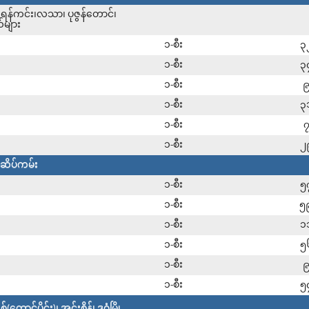
်း၊ရန်ကင်း၊လသာ၊ ပုဇွန်တောင်၊
်များ
၁-စီး
၃
၁-စီး
၃
၁-စီး
၁-စီး
၃
၁-စီး
၁-စီး
၂
ုံဆိပ်ကမ်း
၁-စီး
၅
၁-စီး
၅
၁-စီး
၁
၁-စီး
၅
၁-စီး
၁-စီး
၅
ာင်ပိုင်း)၊ အင်းစိန်၊ ဒဂုံမြို့