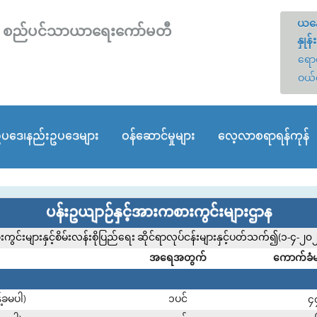
ယနေ
တော် စည်ပင်သာယာရေးကော်မတီ
နှုန်း
ရောင
ဝယ်
ပဒေ၊နည်းဥပဒေများ
ဝန်ဆောင်မှုများ
လေ့လာစရာရန်ကုန်
ပန်းဥယျာဉ်နှင့်အားကစားကွင်းများဌာန
ားကွင်းများနှင့်စိမ်းလန်းစိုပြည်ရေး ဆိုင်ရာလုပ်ငန်းများနှင့်ပတ်သက်၍(၁-
အရေအတွက်
ကောက်ခံမည
်ခမပါ)
၁ပင်
၄