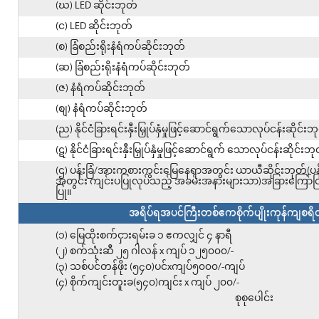
(ဃ) LED ဆိုင်းဘုတ်
(င) LED ဆိုင်းဘုတ်
(စ) ခြံစည်းရိုးနံရံကပ်ဆိုင်းဘုတ်
(ဆ) ခြံစည်းရိုးနံရံကပ်ဆိုင်းဘုတ်
(ဇ) နံရံကပ်ဆိုင်းဘုတ်
(စျ) နံရံကပ်ဆိုင်းဘုတ်
(ည) နိုင်ငံခြားရင်းနှီးမြှုပ်နှံမှုဖြင့်ဆောင်ရွက်သောလုပ်ငန်းဆိုင်းဘ
(ဋ) နိုင်ငံခြားရင်းနှီးမြှုပ်နှံမှုဖြင့်ဆောင်ရွက် သောလုပ်ငန်းဆိုင်းဘ
(ဌ) ပန်းခြံ/အားကစားကွင်းမြေနေရာအတွင်း ယာယီဆိုင်းဘုတ်(ပန်
အတွင်း ကျင်းပပြုလုပ်သည့် အခမ်းအနားများသာ)အခြားကြော်ငြာမျ
ပြု။
အရိပ်ရအပင်ကြီးတစ်ဧကစိုက်ပျိုးကုန်ကျစရိတ်(
(၁) မြေထိုးစက်ငှားရမ်းခ ၁ ဧကလျှင် ၄ နာရီ
(၂) စက်သုံးဆီ ၂၅ ဂါလန် x ကျပ် ၁၂၅၀၀၀/-
(၃) သစ်ပင်တန်ဖိုး (၅၄၀)ပင်xကျပ်၅၀၀၀/-ကျပ်
(၄) စိုက်ကျင်းတူးခ(၅၄၀)ကျင်း x ကျပ် ၂၀၀/-
စုစုပေါင်း