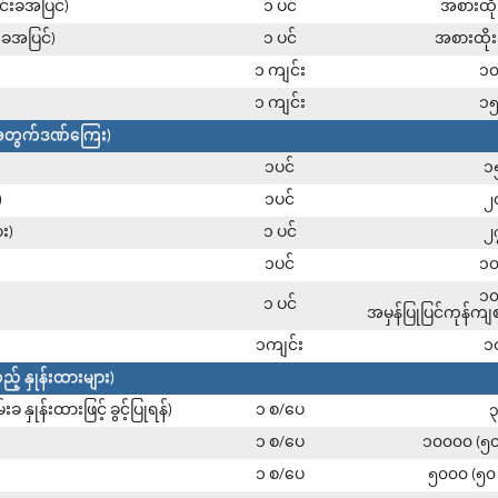
လင်းခအပြင်)
၁ ပင်
အစားထို
်းခအပြင်)
၁ ပင်
အစားထိုး
၁ ကျင်း
၁
၁ ကျင်း
၁
်းအတွက်ဒဏ်ကြေး)
၁ပင်
၁
)
၁ပင်
၂
း)
၁ ပင်
၂
၁ပင်
၁
၁
၁ ပင်
အမှန်ပြုပြင်ကုန်က
၁ကျင်း
၁
့် နှုန်းထားများ)
နှုန်းထားဖြင့် ခွင့်ပြုရန်)
၁ စ/ပေ
၁ စ/ပေ
၁၀၀၀၀ (၅
၁ စ/ပေ
၅၀၀၀ (၅၀