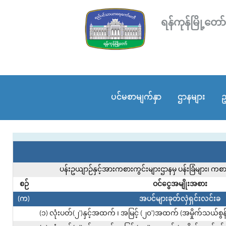
ရန်ကုန်မြို့
ပင်မစာမျက်နှာ
ဌာနများ
ဥ
ပန်းဥယျာဉ်နှင့်အားကစားကွင်းများဌာနမှ ပန်းခြံများ၊ ကစ
စဉ်
ဝင်ငွေအမျိုးအစား
(က)
အပင်များခုတ်လှဲရှင်းလင်းခ
(၁) လုံးပတ်(၂')နှင့်အထက် ၊ အမြင့် (၂၀')အထက် (အမှိုက်သယ်စွန့