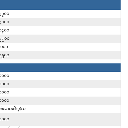
၄၇၀၀
၇၁၀၀
၀၄၀၀
၃၉၀၀
၈၀၀၀
၁၅၀၀
၀၀၀၀
၀၀၀၀
၀၀၀၀
၀၀၀၀
တစ်လစာ၏(၃)ဆ
၀၀၀၀