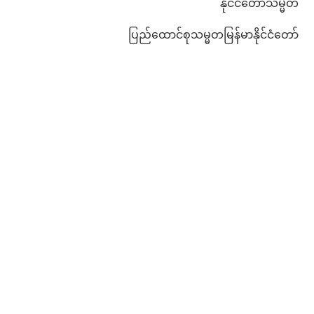
နိုင်ငံတော်သမ္မတ
ပြည်ထောင်စုသမ္မတမြန်မာနိုင်ငံတော်