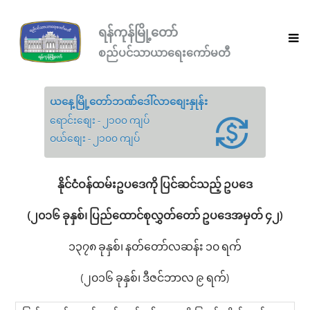
ရန်ကုန်မြို့တော်
စည်ပင်သာယာရေးကော်မတီ
ယနေ့မြို့တော်ဘဏ်ဒေါ်လာစျေးနှုန်း
ရောင်းစျေး - ၂၁၀၀ ကျပ်
ဝယ်စျေး - ၂၁၀၀ ကျပ်
နိုင်ငံဝန်ထမ်းဥပဒေကို ပြင်ဆင်သည့် ဥပဒေ
(၂၀၁၆ ခုနှစ်၊ ပြည်ထောင်စုလွှတ်တော် ဥပဒေအမှတ် ၄၂)
၁၃၇၈ ခုနှစ်၊ နတ်တော်လဆန်း ၁၀ ရက်
(၂၀၁၆ ခုနှစ်၊ ဒီဇင်ဘာလ ၉ ရက်)