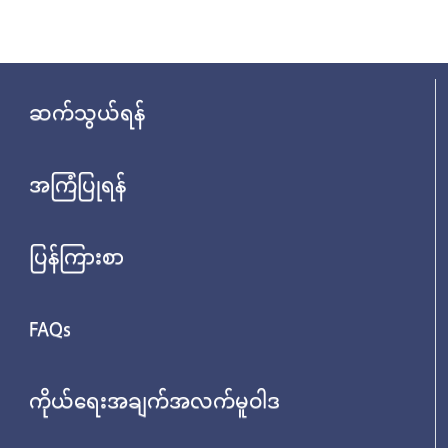
ဆက်သွယ်ရန်
အကြံပြုရန်
ပြန်ကြားစာ
FAQs
ကိုယ်ရေးအချက်အလက်မူဝါဒ