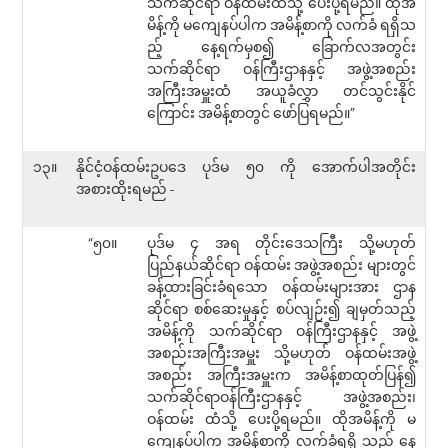
သက်ဆိုင်ရာ ဝန်ထမ်းထံသို့ ပေးပို့ရမည်။ ထိုအ
မိန့်ကို မကျေနပ်ပါက အမိန့်စာကို လက်ခံ ရရှိသ
ည့် နေ့ရက်မှစ၍ ခြောက်လအတွင်း
သက်ဆိုင်ရာ ဝန်ကြီးဌာနနှင့် အဖွဲ့အစည်း
အကြီးအမှူးထံ အယူခံလွှာ တင်သွင်းနိုင်
ကြောင်း အမိန့်စာတွင် ဖော်ပြရမည်။”
၁၃။
နိုင်ငံ့ဝန်ထမ်းဥပဒေ ပုဒ်မ ၅၀ ကို အောက်ပါအတိုင်း
အစားထိုးရမည် -
“၅၀။
ပုဒ်မ ၄ အရ တိုင်းဒေသကြီး သို့မဟုတ်
ပြည်နယ်ဆိုင်ရာ ဝန်ထမ်း အဖွဲ့အစည်း များတွင်
ခန့်ထားခြင်းခံရသော ဝန်ထမ်းများအား ဌာန
ဆိုင်ရာ စစ်ဆေးမှုနှင့် စပ်လျဉ်း၍ ချမှတ်သည့်
အမိန့်ကို သက်ဆိုင်ရာ ဝန်ကြီးဌာနနှင့် အဖွဲ့
အစည်းအကြီးအမှူး သို့မဟုတ် ဝန်ထမ်းအဖွဲ့
အစည်း အကြီးအမှူးက အမိန့်စာထုတ်ပြန်၍
သက်ဆိုင်ရာဝန်ကြီးဌာနနှင့် အဖွဲ့အစည်း၊
ဝန်ထမ်း ထံသို့ ပေးပို့ရမည်။ ထိုအမိန့်ကို မ
ကျေနပ်ပါက အမိန့်စာကို လက်ခံရရှိ သည့် နေ့