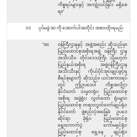
ကိစ္စရပ်များနှင့် အကျုံးဝင်ခြင်း မရှိစေ
ရ။”
(ဂ)
ပုဒ်မခွဲ (စ) ကို အောက်ပါအတိုင်း အစားထိုးရမည်-
“(စ)
ဝန်ကြီးဌာနနှင့် အဖွဲ့အစည်း ဆိုသည်မှာ
ပြည်ထောင်စုအစိုးရအဖွဲ့ ဝန်ကြီး ဌာန
အသီးသီး၊ တိုင်းဒေသကြီး သို့မဟုတ်
ပြည်နယ်အစိုးရ အဖွဲ့ဝန်ကြီးဌာန
အသီးသီးနှင့် ကိုယ်ပိုင်အုပ်ချုပ်ခွင့်ရ
စီရင်စုများကို ဆိုသည်။ ယင်းစကားရပ်
တွင် ဤဥပဒေပါ ကိစ္စအလို့ငှာ
နိုင်ငံတော် သမ္မတရုံး၊ ပြည်ထောင်စု
အစိုးရ အဖွဲ့ရုံး၊ လွှတ်တော် ရုံးများ၊
ပြည်ထောင်စု တရားလွှတ်တော်ချုပ်ရုံး၊
နိုင်ငံတော် ဖွဲ့စည်းပုံအခြေခံ ဥပဒေ
ဆိုင်ရာ ခုံရုံး၊ ပြည်ထောင်စု
ရွေးကောက်ပွဲ ကော်မရှင်ရုံး၊
ပြည်ထောင်စု ရှေ့နေ ချုပ်ရုံး၊