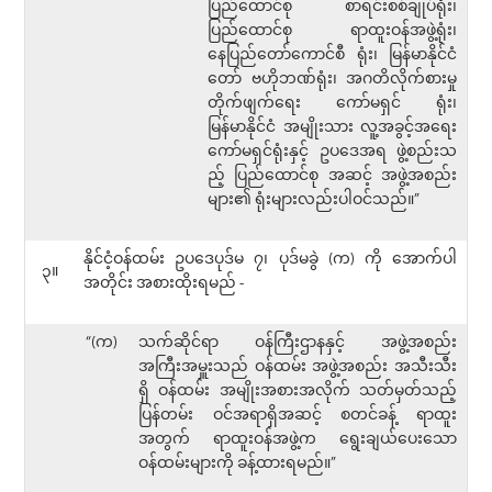
ပြည်ထောင်စု စာရင်းစစ်ချုပ်ရုံး၊
ပြည်ထောင်စု ရာထူးဝန်အဖွဲ့ရုံး၊
နေပြည်တော်ကောင်စီ ရုံး၊ မြန်မာနိုင်ငံ
တော် ဗဟိုဘဏ်ရုံး၊ အဂတိလိုက်စားမှု
တိုက်ဖျက်ရေး ကော်မရှင် ရုံး၊
မြန်မာနိုင်ငံ အမျိုးသား လူ့အခွင့်အရေး
ကော်မရှင်ရုံးနှင့် ဥပဒေအရ ဖွဲ့စည်းသ
ည့် ပြည်ထောင်စု အဆင့် အဖွဲ့အစည်း
များ၏ ရုံးများလည်းပါဝင်သည်။”
နိုင်ငံ့ဝန်ထမ်း ဥပဒေပုဒ်မ ၇၊ ပုဒ်မခွဲ (က) ကို အောက်ပါ
၃။
အတိုင်း အစားထိုးရမည် -
“(က)
သက်ဆိုင်ရာ ဝန်ကြီးဌာနနှင့် အဖွဲ့အစည်း
အကြီးအမှူးသည် ဝန်ထမ်း အဖွဲ့အစည်း အသီးသီး
ရှိ ဝန်ထမ်း အမျိုးအစားအလိုက် သတ်မှတ်သည့်
ပြန်တမ်း ဝင်အရာရှိအဆင့် စတင်ခန့် ရာထူး
အတွက် ရာထူးဝန်အဖွဲ့က ရွေးချယ်ပေးသော
ဝန်ထမ်းများကို ခန့်ထားရမည်။”