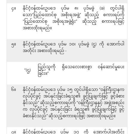
၄။
နိုင်ငံ့ဝန်ထမ်းဥပဒေ ပုဒ်မ ၈၊ ပုဒ်မခွဲ (ခ) တွင်ပါရှိ
သော“ပြည်ထောင်စု အစိုးရအဖွဲ့” ဆိုသည့် စကားရပ်ကို
“ပြည်ထောင်စု အစိုးရအဖွဲ့ရုံး” ဆိုသည့် စကားရပ်ဖြင့်
အစားထိုးရမည်။
၅။
နိုင်ငံ့ဝန်ထမ်းဥပဒေ ပုဒ်မ ၁၀၊ ပုဒ်မခွဲ (ဌ) ကို အောက်ပါ
အတိုင်း အစားထိုးရမည် -
ပြည်သူကို ရိုသေလေးစားစွာ ဝန်ဆောင်မှုပေး
“(ဌ)
ခြင်း။”
၆။
နိုင်ငံ့ဝန်ထမ်းဥပဒေ ပုဒ်မ ၁၅ တွင်ပါရှိသော “ဝန်ကြီးဌာနက
လုပ်ပိုင်ခွင့် အပ်နှင်းခြင်းခံရသူ၏ ခွင့်ပြုချက်ဖြင့် ခွင့်ခံစား
နိုင်သည်” ဆိုသည့်စကားရပ်ကို “ဝန်ကြီးဌာနနှင့် အဖွဲ့အစည်း
က လုပ်ပိုင်ခွင့် အပ်နှင်းခြင်း ခံရသူ၏ ခွင့်ပြုချက်ဖြင့် ခွင့်
ခံစားနိုင်သည်” ဆိုသည့်စကားရပ်ဖြင့် အစားထိုးရမည်။
၇။
နိုင်ငံ့ဝန်ထမ်းဥပဒေ ပုဒ်မ ၁၇ ကို အောက်ပါအတိုင်း