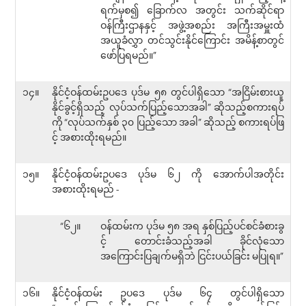
ရက်မှစ၍ ခြောက်လ အတွင်း သက်ဆိုင်ရာ
ဝန်ကြီးဌာနနှင့် အဖွဲ့အစည်း အကြီးအမှူးထံ
အယူခံလွှာ တင်သွင်းနိုင်ကြောင်း အမိန့်စာတွင်
ဖော်ပြရမည်။”
၁၄။
နိုင်ငံ့ဝန်ထမ်းဥပဒေ ပုဒ်မ ၅၈ တွင်ပါရှိသော “အငြိမ်းစားယူ
နိုင်ခွင့်ရှိသည့် လုပ်သက်ပြည့်သောအခါ” ဆိုသည့်စကားရပ်
ကို “လုပ်သက်နှစ် ၃၀ ပြည့်သော အခါ” ဆိုသည့် စကားရပ်ဖြ
င့် အစားထိုးရမည်။
၁၅။
နိုင်ငံ့ဝန်ထမ်းဥပဒေ ပုဒ်မ ၆၂ ကို အောက်ပါအတိုင်း
အစားထိုးရမည် -
“၆၂။
ဝန်ထမ်းက ပုဒ်မ ၅၈ အရ နှစ်ပြည့်ပင်စင်ခံစားခွ
င့် တောင်းခံသည့်အခါ ခိုင်လုံသော
အကြောင်းပြချက်မရှိဘဲ ငြင်းပယ်ခြင်း မပြုရ။”
၁၆။
နိုင်ငံ့ဝန်ထမ်း ဥပဒေ ပုဒ်မ ၆၄ တွင်ပါရှိသော