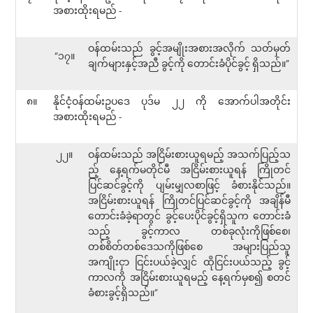
အစားထိုးရမည် -
ဝန်ထမ်းသည် ခွင့်အမျိုးအစားအလိုက် သတ်မှတ်
“၁၇။
ချက်များနှင့်အညီ ခွင့်ကို တောင်းခံပိုင်ခွင့် ရှိသည်။”
၈။
နိုင်ငံ့ဝန်ထမ်းဥပဒေ ပုဒ်မ ၂၂ ကို အောက်ပါအတိုင်း
အစားထိုးရမည် -
၂၂။
ဝန်ထမ်းသည် အငြိမ်းစားယူရမည့် အသက်ပြည့်သ
ည့် နေ့ရက်မတိုင်မီ အငြိမ်းစားယူရန် ကြိုတင်
ပြင်ဆင်ခွင့်ကို ပျမ်းမျှလစာဖြင့် ခံစားနိုင်သည်။
အငြိမ်းစားယူရန် ကြိုတင်ပြင်ဆင်ခွင့်ကို အချိန်မီ
တောင်းခံခဲ့ရာတွင် ခွင့်ပေးပိုင်ခွင့်ရှိသူက တောင်းခံ
သည့် ခွင့်ကာလ တစ်ခုလုံးကိုဖြစ်စေ၊
တစ်စိတ်တစ်ဒေသကိုဖြစ်စေ အများပြည်သူ
အကျိုးငှာ ငြင်းပယ်ခဲ့လျှင် ထိုငြင်းပယ်သည့် ခွင့်
ကာလကို အငြိမ်းစားယူရမည့် နေ့ရက်မှစ၍ စတင်
ခံစားခွင့်ရှိသည်။”