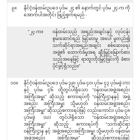
၉။
နိုင်ငံ့ဝန်ထမ်းဥပဒေ ပုဒ်မ ၂၄ ၏ နောက်တွင် ပုဒ်မ ၂၄-က ကို
အောက်ပါအတိုင်း ဖြည့်စွက်ရမည် -
“၂၄-က။
ဝန်ထမ်းသည် အရည်အချင်းနှင့် လုပ်ငန်း
စွမ်းဆောင်ရည် မြင့်မားမှု အပေါ် မူတည်၍
သက်ဆိုင်ရာအရည်အချင်း စစ်ဆေးရေး
အဖွဲ့၏ ထောက်ခံမှုအရ ချီးမြှင့်မြောက်စား
သည့်အနေဖြင့် ရာထူးတိုးမြှင့်ခြင်းကို ခံစား
ပိုင်ခွင့်ရှိသည်။”
၁၀။
နိုင်ငံ့ဝန်ထမ်းဥပဒေ ပုဒ်မ ၃၉၊ ပုဒ်မ ၄၀၊ ပုဒ်မ ၄၃ ပုဒ်မခွဲ (က)
နှင့် ပုဒ်မ ၄၆ တို့တွင်ပါရှိသော “ဝန်ထမ်းအဖွဲ့အစည်း
အကြီးအမှူး” ဆိုသည့် စကားရပ်ကို “ဝန်ကြီးဌာနနှင့် အဖွဲ့
အစည်း အကြီးအမှူး သို့မဟုတ် ဝန်ထမ်းအဖွဲ့အစည်း
အကြီးအမှူး” ဆိုသည့်စကားရပ်ဖြင့် လည်းကောင်း၊ ပုဒ်မ ၄၈
ပုဒ်မခွဲ (ဃ) တွင်ပါရှိသော “ဝန်ထမ်းအဖွဲ့အစည်း
အကြီးအမှူး” ဆိုသည့် စကားရပ်ကို “သက်ဆိုင်ရာ
ဝန်ကြီးဌာန နှင့် အဖွဲ့အစည်းအကြီးအမှူး သို့မဟုတ် ဝန်ထမ်း
အဖွဲ့အစည်း အကြီးအမှူး” ဆိုသည့်စကားရပ်ဖြင့်