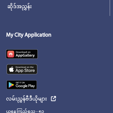
ဆိုဒ်အညွှန်း
My City Application
လမ်းညွှန်ဗီဒီယိုများ
ယနေ့ကြည့်ရှုသူ - ၅၁