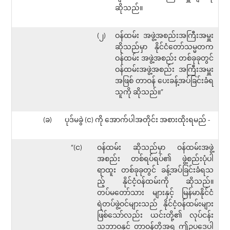
ဆိုသည်။
(၂)
ဝန်ထမ်း အဖွဲ့အစည်းအကြီးအမှူး
ဆိုသည်မှာ နိုင်ငံတော်သမ္မတက
ဝန်ထမ်း အဖွဲ့အစည်း တစ်ခုခုတွင်
ဝန်ထမ်းအဖွဲ့အစည်း အကြီးအမှူး
အဖြစ် တာဝန် ပေးခန့်အပ်ခြင်းခံရ
သူကို ဆိုသည်။”
(ခ)
ပုဒ်မခွဲ (င) ကို အောက်ပါအတိုင်း အစားထိုးရမည် -
“(င)
ဝန်ထမ်း ဆိုသည်မှာ ဝန်ထမ်းအဖွဲ့
အစည်း တစ်ရပ်ရပ်၏ ဖွဲ့စည်းပုံပါ
ရာထူး တစ်ခုခုတွင် ခန့်အပ်ခြင်းခံရသ
ည့် နိုင်ငံ့ဝန်ထမ်းကို ဆိုသည်။
တပ်မတော်သား များနှင့် မြန်မာနိုင်ငံ
ရဲတပ်ဖွဲ့ဝင်များသည် နိုင်ငံ့ဝန်ထမ်းများ
ဖြစ်သော်လည်း ယင်းတို့၏ လုပ်ငန်း
သဘာဝနှင့် တာဝန်တို့အရ ဤဥပဒေပါ