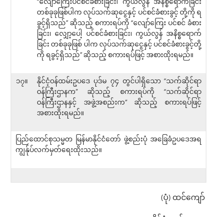
“လျော်ကြေးပင်စင်ခံစားခြင်း၊ ကွယ်လွန် အနိစ္စရောက်ခြင်း
တစ်ခုခုဖြစ်ပါက လုပ်သက်ဆုငွေနှင့် ပင်စင်ခံစားခွင့် တို့ကို ရ
ခွင့်ရှိသည်” ဆိုသည့် စကားရပ်ကို “လျော်ကြေး ပင်စင် ခံစား
ခြင်း၊ လျှော့ပေါ့ ပင်စင်ခံစားခြင်း၊ ကွယ်လွန် အနိစ္စရောက်
ခြင်း တစ်ခုခုဖြစ် ပါက လုပ်သက်ဆုငွေနှင့် ပင်စင်ခံစားခွင့်တို့
ကို ရခွင့်ရှိသည်” ဆိုသည့် စကားရပ်ဖြင့် အစားထိုးရမည်။
၁၇။
နိုင်ငံ့ဝန်ထမ်းဥပဒေ ပုဒ်မ ၇၄ တွင်ပါရှိသော “သက်ဆိုင်ရာ
ဝန်ကြီးဌာနက” ဆိုသည့် စကားရပ်ကို “သက်ဆိုင်ရာ
ဝန်ကြီးဌာနနှင့် အဖွဲ့အစည်းက” ဆိုသည့် စကားရပ်ဖြင့်
အစားထိုးရမည်။
ပြည်ထောင်စုသမ္မတ မြန်မာနိုင်ငံတော် ဖွဲ့စည်းပုံ အခြေခံဥပဒေအရ
ကျွန်ုပ်လက်မှတ်ရေးထိုးသည်။
(ပုံ) ထင်ကျော်