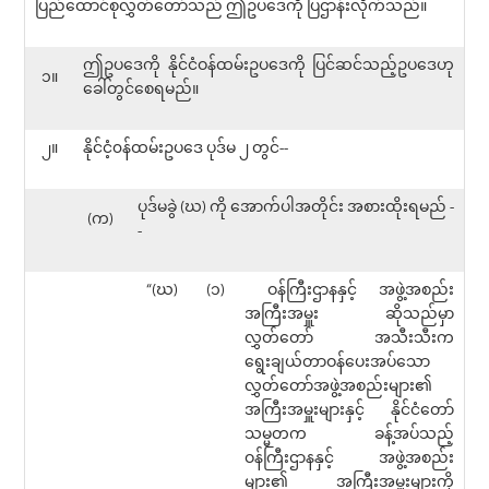
ပြည်ထောင်စုလွှတ်တော်သည် ဤဥပဒေကို ပြဌာန်းလိုက်သည်။
ဤဥပဒေကို နိုင်ငံဝန်ထမ်းဥပဒေကို ပြင်ဆင်သည့်ဥပဒေဟု
၁။
ခေါ်တွင်စေရမည်။
၂။
နိုင်ငံ့၀န်ထမ်းဥပဒေ ပုဒ်မ ၂ တွင်--
ပုဒ်မခွဲ (ဃ) ကို အောက်ပါအတိုင်း အစားထိုးရမည် -
(က)
-
“(ဃ)
(၁)
ဝန်ကြီးဌာနနှင့် အဖွဲ့အစည်း
အကြီးအမှူး ဆိုသည်မှာ
လွှတ်တော် အသီးသီးက
ရွေးချယ်တာဝန်ပေးအပ်သော
လွှတ်တော်အဖွဲ့အစည်းများ၏
အကြီးအမှူးများနှင့် နိုင်ငံတော်
သမ္မတက ခန့်အပ်သည့်
ဝန်ကြီးဌာနနှင့် အဖွဲ့အစည်း
များ၏ အကြီးအမှူးများကို