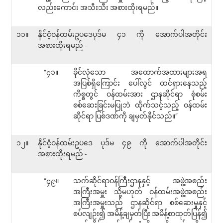
လည်းကောင်း အသီးသီး အစားထိုးရမည်။
၁၁။
နိုင်ငံ့ဝန်ထမ်းဥပဒေပုဒ်မ ၄၁ ကို အောက်ပါအတိုင်း
အစားထိုးရမည် -
“၄၁။
ခိုင်လုံသော အထောက်အထားများအရ
အပြစ်ရှိကြောင်း ပေါ်လွင် ထင်ရှားနေသည့်
ကိစ္စတွင် ဝန်ထမ်းအား ဌာနဆိုင်ရာ စုံစမ်း
စစ်ဆေးခြင်းမပြုဘဲ ထိုက်သင့်သည့် ဝန်ထမ်း
ဆိုင်ရာ ပြစ်ဒဏ်ကို ချမှတ်နိုင်သည်။”
၁၂။
နိုင်ငံ့ဝန်ထမ်းဥပဒေ ပုဒ်မ ၄၉ ကို အောက်ပါအတိုင်း
အစားထိုးရမည် -
“၄၉။
သက်ဆိုင်ရာဝန်ကြီးဌာနနှင့် အဖွဲ့အစည်း
အကြီးအမှူး သို့မဟုတ် ဝန်ထမ်းအဖွဲ့အစည်း
အကြီးအမှူးသည် ဌာနဆိုင်ရာ စစ်ဆေးမှုနှင့်
စပ်လျဉ်း၍ အမိန့်ချမှတ်ပြီး အမိန့်စာထုတ်ပြန်၍