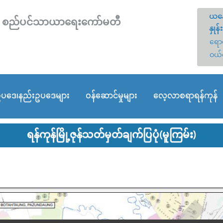
ယနေ
တော် စည်ပင်သာယာရေးကော်မတီ
နှုန်း
ရောင
ဝယ်
ပဒေ၊နည်းဥပဒေများ
ဝန်ဆောင်မှုများ
လေ့လာစရာရန်ကုန်
ရန်ကုန်မြို့ဇုန်သတ်မှတ်ချက်ပြပုံ(မူကြမ်း)