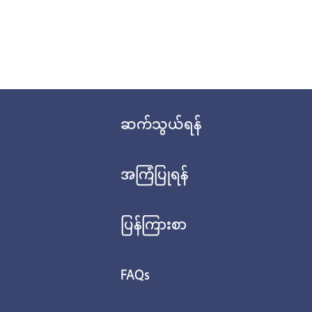
ဆက်သွယ်ရန်
အကြံပြုရန်
ပြန်ကြားစာ
FAQs