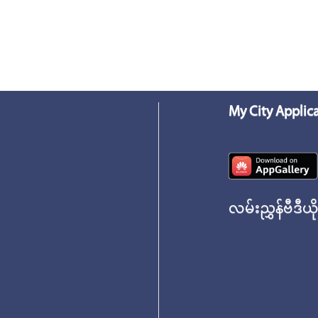
My City Applic
လမ်းညွှန်ဗီဒီယိ