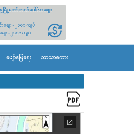
့မြို့တော်ဘဏ်ဒေါ်လာစျေး
်းစျေး - ၂၁၀၀ ကျပ်
စျေး - ၂၁၀၀ ကျပ်
ဖျော်ဖြေရေး
ဘာသာစကား