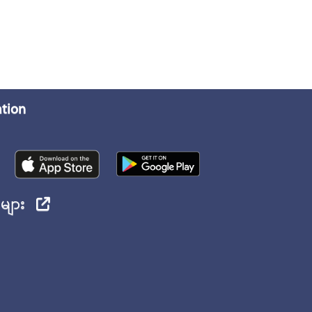
ation
ုများ