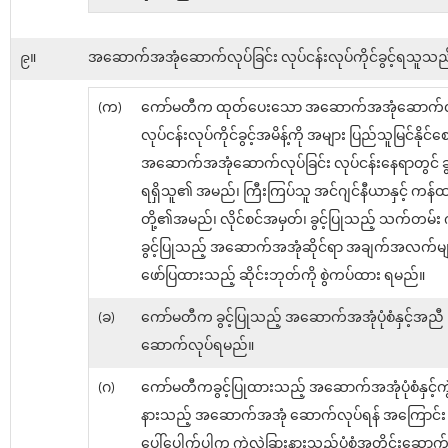
၉။
အဆောက်အအုံဆောက်လုပ်ခြင်း လုပ်ငန်းလုပ်ကိုင်ခွင့်ရသူသည
(က)
ကော်မတီက ထုတ်ပေးသော အဆောက်အအုံဆောက်လုပ
လုပ်ငန်းလုပ်ကိုင်ခွင့်အမိန့်ကို အများ ပြည်သူမြင်နိုင်စ
အဆောက်အအုံဆောက်လုပ်ခြင်း လုပ်ငန်းနေရာတွင် ခွင့်ပ
ရရှိသူ၏ အမည်၊ ကြီးကြပ်သူ အင်ဂျင်နီယာနှင့် ကန်
တို့၏အမည်၊ လိုင်စင်အမှတ်၊ ခွင့်ပြုသည့် သက်တမ်း 
ခွင့်ပြုသည့် အဆောက်အအုံဆိုင်ရာ အချက်အလက်မျာ
ဖော်ပြထားသည့် ဆိုင်းဘုတ်ကို စွဲကပ်ထား ရမည်။
(ခ)
ကော်မတီက ခွင့်ပြုသည့် အဆောက်အအုံပုံစံနှင့်အညီ
ဆောက်လုပ်ရမည်။
(ဂ)
ကော်မတီကခွင့်ပြုထားသည့် အဆောက်အအုံပုံစံနှင့်ကွဲ
နားသည့် အဆောက်အအုံ ဆောက်လုပ်ရန် အကြောင်း
ပေါ်ပေါက်ပါက ကွဲလွဲခြားနားသည့်ပုံစံအတိုင်းဆောက်လု