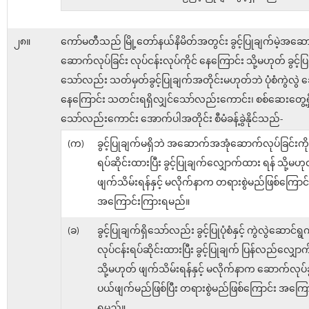
၂၈။
ကော်မတီသည် မြို့တော်နယ်နိမိတ်အတွင်း ခွင့်ပြုချက်မဲ့အဆ
ဆောက်လုပ်ခြင်း လုပ်ငန်းလုပ်ကိုင် နေကြောင်း သို့မဟုတ် ခွင့်ပြ
သော်လည်း သတ်မှတ်ခွင့်ပြုချက်အတိုင်းမဟုတ်ဘဲ ပုံစံကွဲလွဲ
နေကြောင်း သတင်းရရှိလျှင်သော်လည်းကောင်း၊ စစ်ဆေးတွေ့ရှ
သော်လည်းကောင်း အောက်ပါအတိုင်း စီမံခန့်ခွဲနိုင်သည်-
(က)
ခွင့်ပြုချက်မရှိဘဲ အဆောက်အအုံဆောက်လုပ်ခြင်းကို 
ရပ်ဆိုင်းထားပြီး ခွင့်ပြုချက်လျှောက်ထား ရန် သို့မဟု
ဖျက်သိမ်းရန်နှင့် မလိုက်နာက တရားစွဲမည်ဖြစ်ကြောင်
အကြောင်းကြားရမည်။
(ခ)
ခွင့်ပြုချက်ရှိသော်လည်း ခွင့်ပြုပုံစံနှင့် ကွဲလွဲဆောင်ရွ
လုပ်ငန်းရပ်ဆိုင်းထားပြီး ခွင့်ပြုချက် ပြန်လည်လျှေ
သို့မဟုတ် ဖျက်သိမ်းရန်နှင့် မလိုက်နာက ဆောက်လုပ်ခွ
ပယ်ဖျက်မည်ဖြစ်ပြီး တရားစွဲမည်ဖြစ်ကြောင်း အကြေ
ရမည်။