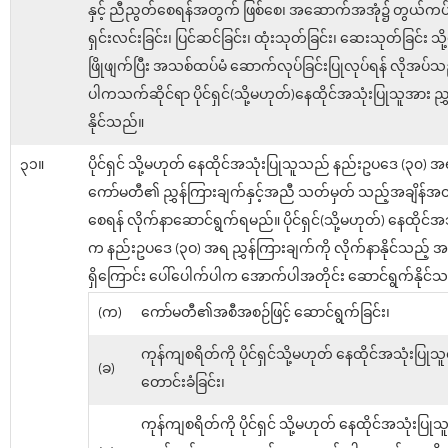
နှင့် ညီညွတ်စေရန်အတွက် ဖြစ်စေ၊ အဆောက်အအုံ၌ တွယ်ကပ
ရှင်းလင်းခြင်း၊ ပြင်ဆင်ခြင်း၊ ထုံးသုတ်ခြင်း၊ ဆေးသုတ်ခြင်း သိ
ဖြိုဖျက်ပြီး အသစ်ထပ်မံ ဆောက်လုပ်ခြင်းပြုလုပ်ရန် လိုအပ
ပါကသက်ဆိုင်ရာ ပိုင်ရှင်(သို့မဟုတ်)နေထိုင်အသုံးပြုသူအား ညွ
နိုင်သည်။
၃၁။
ပိုင်ရှင် သို့မဟုတ် နေထိုင်အသုံးပြုသူသည် နည်းဥပဒေ (၃၀) 
ကော်မတီ၏ ညွှန်ကြားချက်နှင့်အညီ သတ်မှတ် သည့်အချိန်အတွင်
စေရန် လိုက်နာဆောင်ရွက်ရမည်။ ပိုင်ရှင်(သို့မဟုတ်) နေထိုင်အ
က နည်းဥပဒေ (၃ဝ) အရ ညွှန်ကြားချက်ကို လိုက်နာနိုင်သည့်
ရှိကြောင်း ပေါ်ပေါက်ပါက အောက်ပါအတိုင်း ဆောင်ရွက်နိုင်သ
(က)
ကော်မတီ၏အစီအစဉ်ဖြင့် ဆောင်ရွက်ခြင်း၊
ကုန်ကျစရိတ်ကို ပိုင်ရှင်သို့မဟုတ် နေထိုင်အသုံးပြုသူ
(ခ)
တောင်းခံခြင်း၊
ကုန်ကျစရိတ်ကို ပိုင်ရှင် သို့မဟုတ် နေထိုင်အသုံးပြု