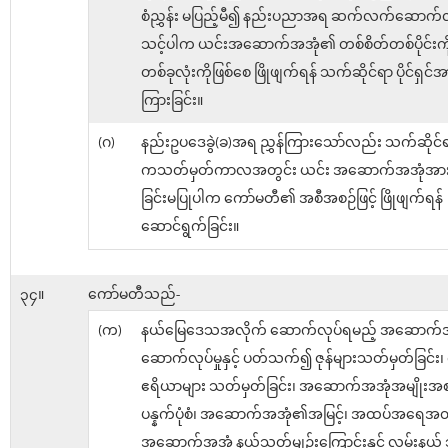
စံညွှန်း မပြည့်မီ၍ နည်းပညာအရ ဆက်လက်ဆောက်လု
သင့်ပါက ယင်းအဆောက်အအုံ၏ တစ်စိတ်တစ်ပိုင်းကို
တစ်ခုလုံးကိုဖြစ်စေ ဖြိုဖျက်ရန် သက်ဆိုင်ရာ ပိုင်ရှင်အာ
ကြားခြင်း။
(ဂ)
နည်းဥပဒေခွဲ(ခ)အရ ညွှန်ကြားသော်လည်း သက်ဆိုင်ရာပ
ကသတ်မှတ်ကာလအတွင်း ယင်း အဆောက်အအုံအား ဖ
ခြင်းမပြုပါက ကော်မတီ၏ အစီအစဉ်ဖြင့် ဖြိုဖျက်ရန်
ဆောင်ရွက်ခြင်း။
၃၄။
ကော်မတီသည်-
(က)
နယ်မြေဒေသအလိုက် ဆောက်လုပ်ရမည့် အဆောက်အ
ဆောက်လုပ်မှုနှင့် ပတ်သက်၍ ဇုန်များသတ်မှတ်ခြင်း
ဧရိယာများ သတ်မှတ်ခြင်း၊ အဆောက်အအုံအမျိုးအစား 
ပန္နက်ပုံစံ၊ အဆောက်အအုံ၏အမြင့်၊ အထပ်အရေအတ
အဆောက်အအုံ နယ်သတ်မျဉ်းကြောင်းနှင့် လမ်းနယ်