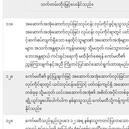
သက်တမ်းတိုးမြှင့်ပေးနိုင်သည်။
၁၁။
အဆောက်အအုံဆောက်လုပ်ခြင်းလုပ်ငန်း လုပ်ကိုင်ခွင့်ရသူသည
အဆောက်အအုံဆောက်လုပ်ခြင်း လုပ်ငန်း လုပ်ကိုင်ရာတွင် ပတ်
င့်ဆက်စပ်လျက်ရှိသော နေထိုင်သူများ၏ အဆောက်အအုံများ၊ 
များ၊ အသက်အန္တရာယ်၊ ကျန်းမာရေး သို့မဟုတ် လမ်းသွားလ
ဘေးအန္တရာယ် ကင်းရှင်းရေးကို မထိခိုက်စေရန် ကော်မတီ၏
ညွှန်ကြားချက်နှင့်အညီ ကြိုတင်ပြင်ဆင်ဆောင်ရွက်ထားရမည်
၁၂။
ကော်မတီ၏ ခွင့်ပြုချက်ဖြင့် အဆောက်အအုံဆောက်လုပ်ခြင်းလု
လုပ်ကိုင်ရာတွင် ယင်းလုပ်ငန်းကြောင့် ပတ်ဝန်းကျင်ရှိ အဆော
တစ်ခုခု သို့မဟုတ် ယင်းအဆောက်အအုံ၏ အစိတ်အပိုင်းတစ်ခုခု
ချို့ယွင်းမှုပေါ်ပေါက်ပါက နစ်နာသူသည် ကော်မတီသို့ကန့်ကွက
နိုင်သည်။
၁၃။
ကော်မတီသည်နည်းဥပဒေ ၁၂ အရ နစ်နာသူကတင်ပြလာသော 