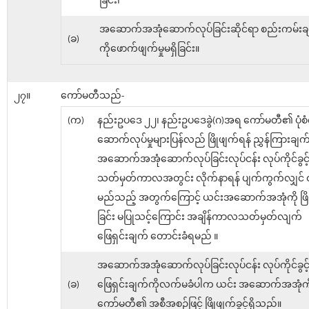
ခြင်း၊
အဆောက်အအုံဆောက်လုပ်ခြင်းဆိုင်ရာ စည်းကမ်းချ
(ခ)
ကိုဖောက်ဖျက်မှုမရှိခြင်း။
၂၇။
ကော်မတီသည်-
(က)
နည်းဥပဒေ ၂၂၊ နည်းဥပဒေခွဲ(ဂ)အရ ကော်မတီ၏ ပုံစံက
ဆောက်လုပ်မှုများပြန်လည် ဖြိုဖျက်ရန် ညွှန်ကြားချက်
အဆောက်အအုံဆောက်လုပ်ခြင်းလုပ်ငန်း လုပ်ကိုင်ခွ
သတ်မှတ်ကာလအတွင်း လိုက်နာရန် ပျက်ကွက်လျှင် 
မည်သည့် အတွက်ကြောင့် ယင်းအဆောက်အအုံကို ဖြိ
ခြင်း မပြုသင့်ကြောင်း အချိန်ကာလသတ်မှတ်လျက်
ဖြေရှင်းချက် တောင်းခံရမည် ။
အဆောက်အအုံဆောက်လုပ်ခြင်းလုပ်ငန်း လုပ်ကိုင်ခွ
(ခ)
ဖြေရှင်းချက်ကိုလက်မခံပါက ယင်း အဆောက်အအုံကိ
ကော်မတီ၏ အစီအစဉ်ဖြင့် ဖြိုဖျက်ခွင့်ရှိသည်။