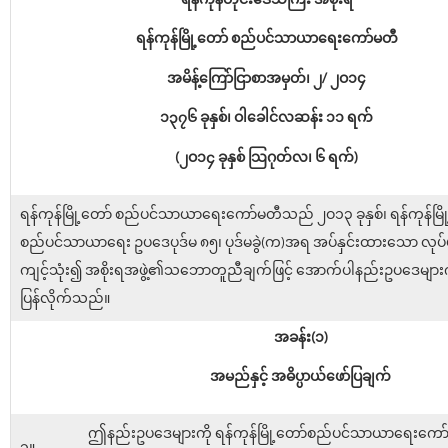
ရန်ကုန်တိုင်းဒေသကြီး အစိုးရ
ရန်ကုန်မြို့တော် စည်ပင်သာယာရေးကော်မတီ
အမိန့်ကြော်ငြာစာအမှတ်၊ ၂/ ၂ဝ၁၄
၁၃၇၆ ခုနှစ်၊ ဝါခေါင်လဆန်း ၁၁ ရက်
(၂ဝ၁၄ ခုနှစ် သြဂုတ်လ၊ ၆ ရက်)
ရန်ကုန်မြို့တော် စည်ပင်သာယာရေးကော်မတီသည် ၂ဝ၁၃ ခုနှစ်၊ ရန်ကုန်မြိ
စည်ပင်သာယာရေး ဥပဒေပုဒ်မ ၈၅၊ ပုဒ်မခွဲ(က)အရ အပ်နှင်းထားသော လုပ်ပိုင်
ကျင့်သုံး၍ အစိုးရအဖွဲ့၏သဘောတူညီချက်ဖြင့် အောက်ပါနည်းဥပဒေများက
ပြန်လိုက်သည်။
အခန်း(၁)
အမည်နှင့် အဓိပ္ပာယ်ဖော်ပြချက်
ဤနည်းဥပဒေများကို ရန်ကုန်မြို့တော်စည်ပင်သာယာရေးကော