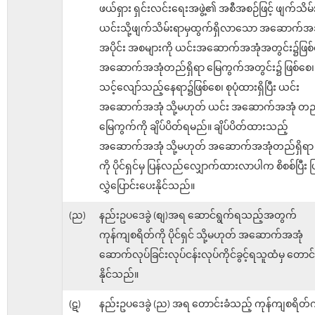
ဖယ်ရှား ရှင်းလင်းရေးအဖွဲ့၏ အစီအစဉ်ဖြင့် ဖျက်သိမ
ယင်းသို့ဖျက်သိမ်းရာမှထွက်ရှိလာသော အဆောက်အ
အပိုင်း အစများကို ယင်းအဆောက်အအုံအတွင်း၌ဖြစ်
အဆောက်အအုံတည်ရှိရာ မြေကွက်အတွင်း၌ ဖြစ်စေ၊
သင့်လျော်သည့်နေရာ၌ဖြစ်စေ၊ စုပုံထားရှိပြီး ယင်း
အဆောက်အအုံ သို့မဟုတ် ယင်း အဆောက်အအုံ တည်
မြေကွက်ကို ချိပ်ပိတ်ရမည်။ ချိပ်ပိတ်ထားသည့်
အဆောက်အအုံ သို့မဟုတ် အဆောက်အအုံတည်ရှိရာ 
ကို ပိုင်ရှင်မှ ပြန်လည်လျှောက်ထားလာပါက စိစစ်ပြီး 
လွှဲပြောင်းပေးနိုင်သည်။
(ည)
နည်းဥပဒေခွဲ (စျ)အရ ဆောင်ရွက်ရသည့်အတွက်
ကုန်ကျစရိတ်ကို ပိုင်ရှင် သို့မဟုတ် အဆောက်အအုံ
ဆောက်လုပ်ခြင်းလုပ်ငန်းလုပ်ကိုင်ခွင့်ရသူထံမှ တောင်
နိုင်သည်။
(ဋ)
နည်းဥပဒေခွဲ (ည) အရ တောင်းခံသည့် ကုန်ကျစရိတ်ကို ပ