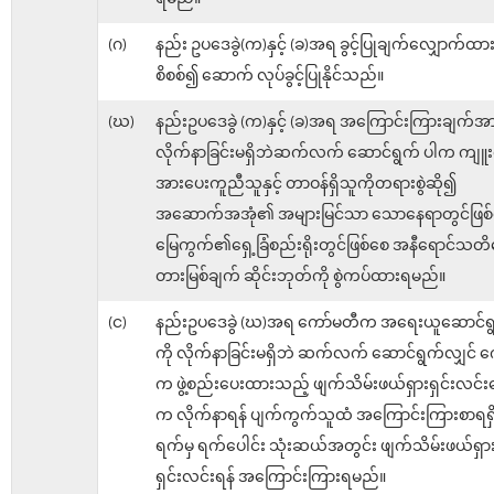
(ဂ)
နည်း ဥပဒေခွဲ(က)နှင့် (ခ)အရ ခွင့်ပြုချက်လျှောက်
စိစစ်၍ ဆောက် လုပ်ခွင့်ပြုနိုင်သည်။
(ဃ)
နည်းဥပဒေခွဲ (က)နှင့် (ခ)အရ အကြောင်းကြားချက်အ
လိုက်နာခြင်းမရှိဘဲဆက်လက် ဆောင်ရွက် ပါက ကျူး
အားပေးကူညီသူနှင့် တာဝန်ရှိသူကိုတရားစွဲဆို၍
အဆောက်အအုံ၏ အများမြင်သာ သောနေရာတွင်ဖြစ်
မြေကွက်၏ရှေ့ခြံစည်းရိုးတွင်ဖြစ်စေ အနီရောင်သတိ
တားမြစ်ချက် ဆိုင်းဘုတ်ကို စွဲကပ်ထားရမည်။
(င)
နည်းဥပဒေခွဲ (ဃ)အရ ကော်မတီက အရေးယူဆောင်
ကို လိုက်နာခြင်းမရှိဘဲ ဆက်လက် ဆောင်ရွက်လျှင် 
က ဖွဲ့စည်းပေးထားသည့် ဖျက်သိမ်းဖယ်ရှားရှင်းလင်းရ
က လိုက်နာရန် ပျက်ကွက်သူထံ အကြောင်းကြားစာရရှ
ရက်မှ ရက်ပေါင်း သုံးဆယ်အတွင်း ဖျက်သိမ်းဖယ်ရှာ
ရှင်းလင်းရန် အကြောင်းကြားရမည်။