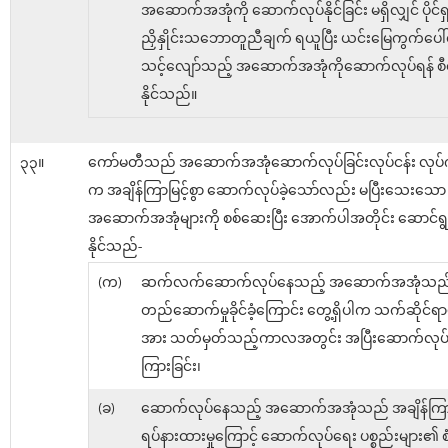
အဆောက်အအုံကို ဆောက်လုပ်နိုင်ခြင်း မရှိလျှင် ပိုင်ရှင်
ညှိနှိုင်းသဘောတူညီချက် ရယူပြီး ယင်းမြေကွက်ပေါ်
သင့်လျော်သည့် အဆောက်အအုံကိုဆောက်လုပ်ရန် စီ
နိုင်သည်။
၃၃။
ကော်မတီသည် အဆောက်အအုံဆောက်လုပ်ခြင်းလုပ်ငန်း လုပ်ကို
က အချိန်ကြာမြင့်စွာ ဆောက်လုပ်ခဲ့သော်လည်း မပြီးသေးသော
အဆောက်အအုံများကို စစ်ဆေးပြီး အောက်ပါအတိုင်း ဆောင်ရ
နိုင်သည်-
(က)
ဆက်လက်ဆောက်လုပ်နေသည့် အဆောက်အအုံသည
တည်ဆောက်မှုခိုင်ခံ့ကြောင်း တွေ့ရှိပါက သက်ဆိုင်ရာပို
အား သတ်မှတ်သည့်ကာလအတွင်း အပြီးဆောက်လုပ်ရန
ကြားခြင်း၊
(ခ)
ဆောက်လုပ်နေသည့် အဆောက်အအုံသည် အချိန်ကြာမြ
ရပ်နားထားမှုကြောင့် ဆောက်လုပ်ရေး ပစ္စည်းများ၏ စံခ