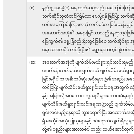
(စ)
နည်းဥပဒေခွဲ(င)အရ ထုတ်ဆင့်သည့် အကြောင်းကြားစ
သက်ဆိုင်သူထံတစ်ကြိမ်သာ ပေးပို့ရန် ဖြစ်ပြီး သက်ဆ
ယင်းအကြောင်းကြားစာကို လက်မခံဘဲ ငြင်းဆန်လျှင်
အဆောက်အအုံ၏ အများမြင်သာသည့်နေရာတွင်ဖြစ်
မြေကွက်၏ ရှေ့ခြံစည်းရိုးတွင်ဖြစ်စေ သက်ဆိုင်ရာ အုပ
ရေး အာဏာပိုင် တစ်ဦးဦး၏ ရှေ့မှောက်တွင် စွဲကပ်ရ
(ဆ)
အဆောက်အအုံကို ဖျက်သိမ်းဖယ်ရှားရှင်းလင်းရမည့်
နောက်ဆုံးသတ်မှတ်နေ့ရက်အထိ ဖျက်သိမ်း ဖယ်ရှားရ
ခြင်းမရှိပါက အနီးကပ်ဆုံးအစိုးရအဖွဲ့၏ အစည်းအဝေး
တင်ပြပြီး ဖျက်သိမ်း ဖယ်ရှားရှင်းလင်းရေးအတွက် လုံ
နှင့် အခြားလိုအပ်သောအကူအညီများတောင်းခံရမည်
ဖျက်သိမ်းဖယ်ရှားရှင်းလင်းရေးအဖွဲ့သည် ဖျက်သိမ်း
ရှင်းလင်းမည့်နေရာသို့ သွားရောက်ပြီး အဆောက်အအ
ရှိ နေထိုင်အသုံးပြုသူများနှင့် ၀င်ရောက်လျက်ရှိသူမျာ
တို့၏ ပစ္စည်းများအားတစ်ပါတည်း သယ်ဆောင်ထွက်ခ