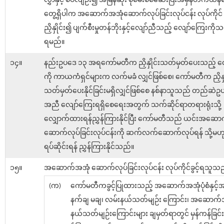
လွှာနှင့် စပ်လျဉ်း၍ အမြန်ဆုံး စုံစမ်းစစ်ဆေးပြီးအမှန်တကယ်န
တွေ့ရှိပါက အဆောက်အအုံဆောက်လုပ်ခြင်းလုပ်ငန်း လုပ်ကိုင် ခွင
ညှိနှိုင်း၍ ပျက်စီးမှုတန်ဘိုးနှင့်လျော်ညီသည့် လျော်ကြေးကိ
ရမည်။
၁၄။
နည်းဥပဒေ ၁၃ အရကော်မတီက ညှိနှိုင်းသတ်မှတ်ပေးသည့် လ
ကို ကာယကံရှင်များက လက်မခံ လျှင်ဖြစ်စေ၊ ကော်မတီက ညှိနှိ
သတ်မှတ်ပေးနိုင်ခြင်းမရှိလျှင်ဖြစ်စေ နစ်နာသူသည် တည်ဆဲဥပ​ဒ
အညီ လျော်ကြေးရရှိစေရေးအတွက် သက်ဆိုင်ရာတရားရုံးသို့
လျှောက်ထားရန်ညွှန်ကြားနိုင်ပြီး ကော်မတီသည် ယင်းအဆော
ဆောက်လုပ်ခြင်းလုပ်ငန်းကို ဆက်လက်ဆောက်လုပ်ရန် သို့မဟ
ရပ်ဆိုင်းရန် ညွှန်ကြားနိုင်သည်။
၁၅။
အဆောက်အအုံ ဆောက်လုပ်ခြင်းလုပ်ငန်း လုပ်ကိုင်ခွင့်ရသူသည
(က)
ကော်မတီကခွင့်ပြုထားသည့် အဆောက်အအုံပုံစံနှင့်အ
နက်ချ မချ၊ လမ်းနယ်သတ်မျဉ်း ကြောင်း၊ အဆောက်
နယ်သတ်မျဉ်းကြောင်းများ ချမှတ်ရာတွင် မှန်ကန်ခြင်း ရှိ