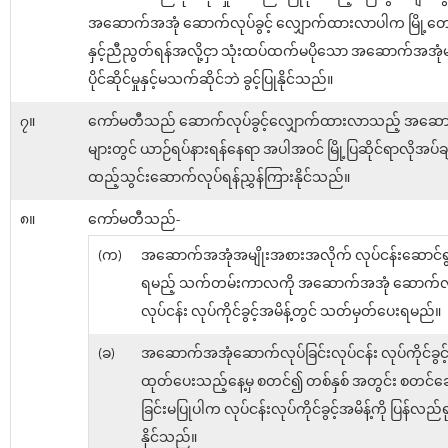
အဆောက်အအုံ ဆောက်လုပ်ခွင့် လျှောက်ထားလာပါက မြို့တော်
နှင့်ညီညွတ်ရန်အလို့ငှာ သုံးထပ်ထက်မပိုသော အဆောက်အအုံမျ
ပိုင်ဆိုင်မှုနှင့်မသက်ဆိုင်ဘဲ ခွင့်ပြုနိုင်သည်။
၇။
ကော်မတီသည် ဆောက်လုပ်ခွင့်လျှောက်ထားလာသည့် အဆေ
များတွင် ယာဉ်ရပ်နားရန်နေရာ အပါအဝင် မြို့ပြဆိုင်ရာလိုအပ်ခ
ထည့်သွင်းဆောက်လုပ်ရန်ညွှန်ကြားနိုင်သည်။
၈။
ကော်မတီသည်-
(က)
အဆောက်အအုံအမျိုးအစားအလိုက် လုပ်ငန်းဆောင်ရွက
ရမည့် သက်တမ်းကာလကို အဆောက်အအုံ ဆောက်လုပ
လုပ်ငန်း လုပ်ကိုင်ခွင့်အမိန့်တွင် သတ်မှတ်ပေးရမည်။
(ခ)
အဆောက်အအုံဆောက်လုပ်ခြင်းလုပ်ငန်း လုပ်ကိုင်ခွင့် 
ထုတ်ပေးသည့်နေ့မှ စတင်၍ တစ်နှစ် အတွင်း စတင်ဆ
ခြင်းမပြုပါက လုပ်ငန်းလုပ်ကိုင်ခွင့်အမိန့်ကို ပြန်လည်ရ
နိုင်သည်။