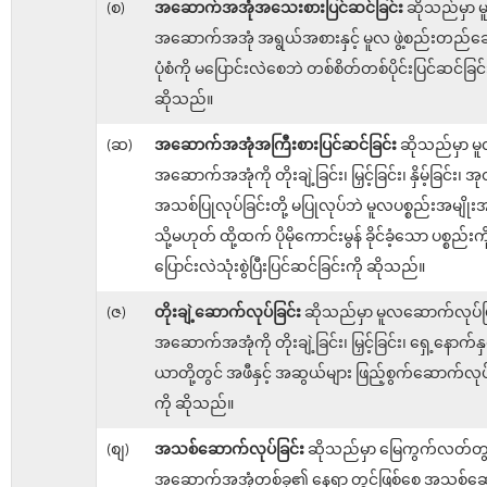
(စ)
အဆောက်အအုံအသေးစားပြင်ဆင်ခြင်း
ဆိုသည်မှာ 
အဆောက်အအုံ အရွယ်အစားနှင့် မူလ ဖွဲ့စည်းတည်ဆေ
ပုံစံကို မပြောင်းလဲစေဘဲ တစ်စိတ်တစ်ပိုင်းပြင်ဆင်ခြင်
ဆိုသည်။
(ဆ)
အဆောက်အအုံအကြီးစားပြင်ဆင်ခြင်း
ဆိုသည်မှာ မ
အဆောက်အအုံကို တိုးချဲ့ခြင်း၊ မြှင့်ခြင်း၊ နှိမ့်ခြင်း၊ အု
အသစ်ပြုလုပ်ခြင်းတို့ မပြုလုပ်ဘဲ မူလပစ္စည်းအမျိုး
သို့မဟုတ် ထို့ထက် ပိုမိုကောင်းမွန် ခိုင်ခံ့သော ပစ္စည်းကိ
ပြောင်းလဲသုံးစွဲပြီးပြင်ဆင်ခြင်းကို ဆိုသည်။
(ဇ)
တိုးချဲ့ဆောက်လုပ်ခြင်း
ဆိုသည်မှာ မူလဆောက်လုပ်ပြ
အဆောက်အအုံကို တိုးချဲ့ခြင်း၊ မြှင့်ခြင်း၊ ရှေ့နောက်နှ
ယာတို့တွင် အဖီနှင့် အဆွယ်များ ဖြည့်စွက်ဆောက်လုပ်ခ
ကို ဆိုသည်။
(စျ)
အသစ်ဆောက်လုပ်ခြင်း
ဆိုသည်မှာ မြေကွက်လတ်တွင
အဆောက်အအုံတစ်ခု၏ နေရာ တွင်ဖြစ်စေ အသစ်ဆေ