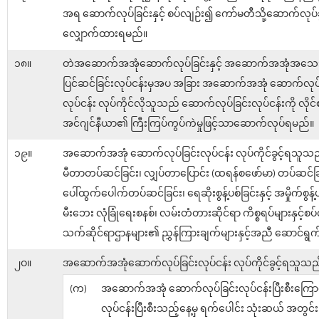
အရ ဆောက်လုပ်ခြင်းနှင့် စပ်လျဉ်း၍ ကော်မတီသို့ဆောက်လုပ်ခွ
လျှောက်ထားရမည်။
၁၈။
တဲအဆောက်အအုံဆောက်လုပ်ခြင်းနှင့် အဆောက်အအုံအသေ
ပြင်ဆင်ခြင်းလုပ်ငန်းမှအပ အခြား အဆောက်အအုံ ဆောက်လုပ်
လုပ်ငန်း လုပ်ကိုင်လိုသူသည် ဆောက်လုပ်ခြင်းလုပ်ငန်းကို လိုင်
အင်ဂျင်နီယာ၏ ကြီးကြပ်ကွပ်ကဲမှုဖြင့်သာဆောက်လုပ်ရမည်။
၁၉။
အဆောက်အအုံ ဆောက်လုပ်ခြင်းလုပ်ငန်း လုပ်ကိုင်ခွင့်ရသူသည်
မီတာတပ်ဆင်ခြင်း၊ လျှပ်တာပြောင်း (ထရန်စဖော်မာ) တပ်ဆင်ခ
ပေါ်ထွက်ပေါက်တပ်ဆင်ခြင်း၊ ရေဆိုးစွန့်ပစ်ခြင်းနှင့် အမှိုက်စွန့်
မီးဘေး လုံခြုံရေးစနစ်၊ လမ်းတံတားဆိုင်ရာ ကိစ္စရပ်များနှင့်စ
သက်ဆိုင်ရာဌာနများ၏ ညွှန်ကြားချက်များနှင့်အညီ ဆောင်ရွ
၂ဝ။
အဆောက်အအုံဆောက်လုပ်ခြင်းလုပ်ငန်း လုပ်ကိုင်ခွင့်ရသူသည
(က)
အဆောက်အအုံ ဆောက်လုပ်ခြင်းလုပ်ငန်းပြီးစီးကြောင
လုပ်ငန်းပြီးစီးသည့်နေ့မှ ရက်ပေါင်း သုံးဆယ် အတွင်း