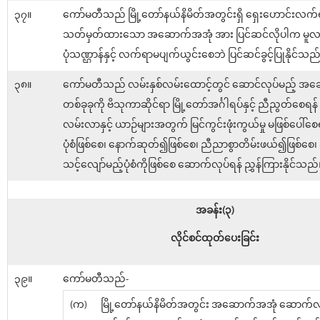
၃၇။
ကော်မတီသည် မြို့တော်နယ်နိမိတ်အတွင်းရှိ ရှေးဟောင်းလက
သတ်မှတ်ထားသော အဆောက်အအုံ အား ပြင်ဆင်လိုပါက မူလ
ပုံသဏ္ဌာန်နှင့် လက်ရာမပျက်ယွင်းစေဘဲ ပြင်ဆင်ခွင့်ပြုနိုင်သည
၃၈။
ကော်မတီသည် လမ်းနှစ်လမ်းထောင့်တွင် ဆောင်လုပ်မည့် အ
တစ်ခုခုကို ဗိသုကာဆိုင်ရာ မြို့တော်အင်္ဂါရပ်နှင့် ညီညွတ်စေရန
လမ်းလာနှင့် ယာဉ်များအတွက် မြင်ကွင်းဖုံးကွယ်မှု မဖြစ်ပေါ်စေရ
ပုံစံဖြစ်စေ၊ နောက်ဆုတ်၍ဖြစ်စေ၊ ညီညာစွာတိမ်းဖယ်၍ဖြစ်စေ၊
သင့်လျော်မည့်ပုံစံကိုဖြစ်စေ ဆောက်လုပ်ရန် ညွှန်ကြားနိုင်သည်
အခန်း(၃)
လိုင်စင်ထုတ်ပေးခြင်း
၃၉။
ကော်မတီသည်-
(က)
မြို့တော်နယ်နိမိတ်အတွင်း အဆောက်အအုံ ဆောက်လုပ