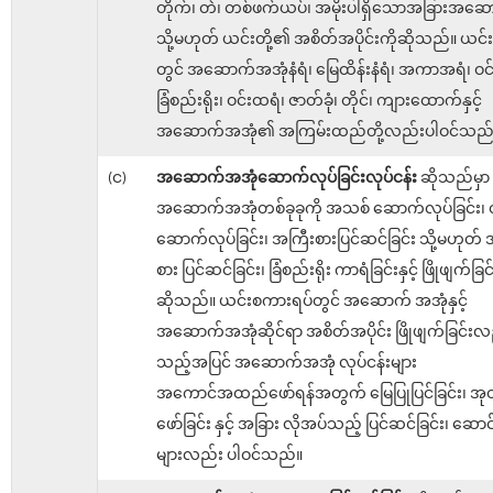
တိုက်၊ တဲ၊ တစ်ဖက်ယပ်၊ အမိုးပါရှိသောအခြားအဆ
သို့မဟုတ် ယင်းတို့၏ အစိတ်အပိုင်းကိုဆိုသည်။ ယင
တွင် အဆောက်အအုံနံရံ၊ မြေထိန်းနံရံ၊ အကာအရံ၊ ဝင်
ခြံစည်းရိုး၊ ဝင်းထရံ၊ ဇာတ်ခုံ၊ တိုင်၊ ကျားထောက်နှင့်
အဆောက်အအုံ၏ အကြမ်းထည်တို့လည်းပါဝင်သည်
(င)
အဆောက်အအုံဆောက်လုပ်ခြင်းလုပ်ငန်း
ဆိုသည်မှာ
အဆောက်အအုံတစ်ခုခုကို အသစ် ဆောက်လုပ်ခြင်း၊ တို
ဆောက်လုပ်ခြင်း၊ အကြီးစားပြင်ဆင်ခြင်း သို့မဟုတ
စား ပြင်ဆင်ခြင်း၊ ခြံစည်းရိုး ကာရံခြင်းနှင့် ဖြိုဖျက်ခြင
ဆိုသည်။ ယင်းစကားရပ်တွင် အဆောက် အအုံနှင့်
အဆောက်အအုံဆိုင်ရာ အစိတ်အပိုင်း ဖြိုဖျက်ခြင်းလ
သည့်အပြင် အဆောက်အအုံ လုပ်ငန်းများ
အကောင်အထည်ဖော်ရန်အတွက် မြေပြုပြင်ခြင်း၊ အုတ
ဖော်ခြင်း နှင့် အခြား လိုအပ်သည့် ပြင်ဆင်ခြင်း၊ ဆောင
များလည်း ပါဝင်သည်။