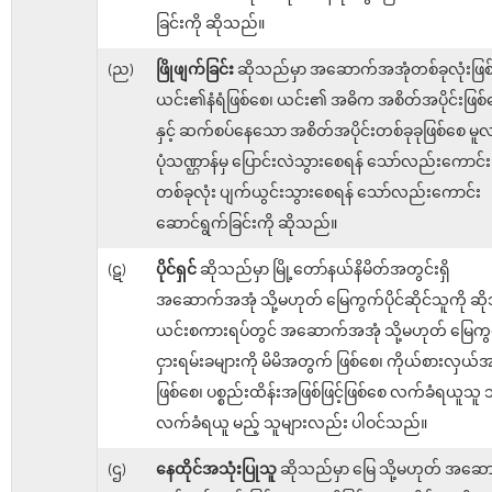
ခြင်းကို ဆိုသည်။
(ည)
ဖြိုဖျက်ခြင်း
ဆိုသည်မှာ အဆောက်အအုံတစ်ခုလုံးဖြစ
ယင်း၏နံရံဖြစ်စေ၊ ယင်း၏ အဓိက အစိတ်အပိုင်းဖြစ်
နှင့် ဆက်စပ်နေသော အစိတ်အပိုင်းတစ်ခုခုဖြစ်စေ မူ
ပုံသဏ္ဌာန်မှ ပြောင်းလဲသွားစေရန် သော်လည်းကောင်း၊ 
တစ်ခုလုံး ပျက်ယွင်းသွားစေရန် သော်လည်းကောင်း
ဆောင်ရွက်ခြင်းကို ဆိုသည်။
(ဋ)
ပိုင်ရှင်
ဆိုသည်မှာ မြို့တော်နယ်နိမိတ်အတွင်းရှိ
အဆောက်အအုံ သို့မဟုတ် မြေကွက်ပိုင်ဆိုင်သူကို ဆ
ယင်းစကားရပ်တွင် အဆောက်အအုံ သို့မဟုတ် မြေကွ
ငှားရမ်းခများကို မိမိအတွက် ဖြစ်စေ၊ ကိုယ်စားလှယ်အဖ
ဖြစ်စေ၊ ပစ္စည်းထိန်းအဖြစ်ဖြင့်ဖြစ်စေ လက်ခံရယူသူ သ
လက်ခံရယူ မည့် သူများလည်း ပါဝင်သည်။
(ဌ)
နေထိုင်အသုံးပြုသူ
ဆိုသည်မှာ မြေ သို့မဟုတ် အဆေ