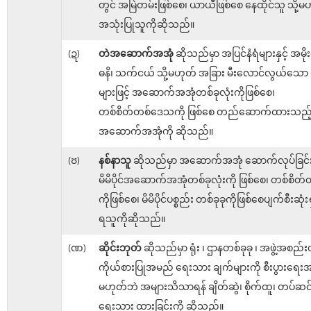
တွင် အမြဲတမ်းဖြစ်စေ၊ ယာယီဖြစ်စေ နေထိုင်သူ သို့မ
အသုံးပြုသူကိုဆိုသည်။
(ဍ)
တဲအဆောက်အအုံ
ဆိုသည်မှာ အပြင်နံရံများနှင့် အမိုး
ဓနိ၊ သက်ငယ် သို့မဟုတ် အခြား မီးလောင်လွယ်သော ပ
များဖြင့် အဆောက်အအုံတစ်ခုလုံးကိုဖြစ်စေ၊
တစ်စိတ်တစ်ဒေသကို ဖြစ်စေ တည်ဆောက်ထားသည့
အဆောက်အအုံကို ဆိုသည်။
(ၓ)
နစ်နာသူ
ဆိုသည်မှာ အဆောက်အအုံ ဆောက်လုပ်ခြင်း
မိမိပိုင်အဆောက်အအုံတစ်ခုလုံးကို ဖြစ်စေ၊ တစ်စိတ်တစ
ကိုဖြစ်စေ၊ မိမိပိုင်ပစ္စည်း တစ်ခုခုကိုဖြစ်စေပျက်စီးဆုံးရှု
ရသူကိုဆိုသည်။
(ဏ)
ဆိုင်းဘုတ်
ဆိုသည်မှာ ရုံး ၊ ဌာနတစ်ခုခု ၊ အဖွဲ့အစည်
ကိုယ်စားပြုအမည် ရေးသား ချက်များကို စီးပွားရေးအလ
မဟုတ်ဘဲ အများသိသာရန် ချိတ်ဆွဲ၊ စိုက်ထူ၊ တပ်ဆင်
ရေးသား ထားခြင်းကို ဆိုသည်။