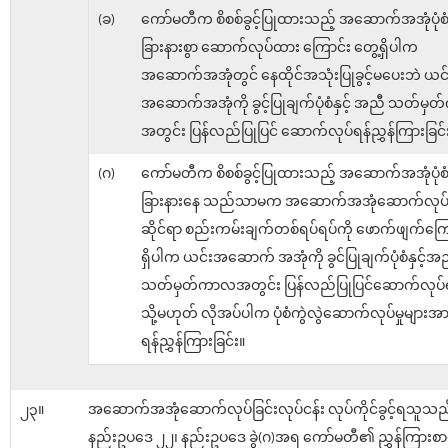
(ခ)
ကော်မတီက စိစစ်ခွင့်ပြုထားသည့် အဆောက်အအုံပုံစံနှင
ခြားနားစွာ ဆောက်လုပ်ထား ကြောင်း တွေ့ရှိပါက
အဆောက်အအုံတွင် နေထိုင်အသုံးပြုခွင့်မပေးဘဲ ယင်
အဆောက်အအုံကို ခွင့်ပြုချက်ပုံစံနှင့် အညီ သတ်မ
အတွင်း ပြန်လည်ပြုပြင် ဆောက်လုပ်ရန်ညွှန်ကြားခြင်
(ဂ)
ကော်မတီက စိစစ်ခွင့်ပြုထားသည့် အဆောက်အအုံပုံစံနှင
ခြားနားနေ သည်သာမက အဆောက်အအုံဆောက်လုပ်ခ
ဆိုင်ရာ စည်းကမ်းချက်တစ်ရပ်ရပ်ကို ဖောက်ဖျက်ကြေ
ရှိပါက ယင်းအဆောက် အအုံကို ခွင်ပြုချက်ပုံစံနှင့်အ
သတ်မှတ်ကာလအတွင်း ပြန်လည်ပြုပြင်ဆောက်လုပ်ရ
သို့မဟုတ် လိုအပ်ပါက ပုံစံကွဲလွဲဆောက်လုပ်မှုများအား
ရန်ညွှန်ကြားခြင်း။
၂၃။
အဆောက်အအုံဆောက်လုပ်ခြင်းလုပ်ငန်း လုပ်ကိုင်ခွင့်ရသူသည
နည်းဥပဒေ ၂၂၊ နည်းဥပဒေ ခွဲ(ဂ)အရ ကော်မတီ၏ ညွှန်ကြားစာရရ