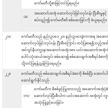
ကော်မတီသို့စာဖြင့်တင်ပြရမည်။
အဆောက်အအုံ ဆောက်လုပ်ခြင်းလုပ်ငန်း ပြီးစီးမှုနှင့်
(ခ)
စပ်လျဉ်း၍ ကော်မတီ၏ စစ်ဆေးခြင်းကို ခံယူရမည်။
၂၁။
ကော်မတီသည် နည်းဥပဒေ ၂ဝ၊ နည်းဥပဒေခွဲ(က)အရ အဆော
ဆောက်လုပ်ခြင်းလုပ်ငန်း ပြီးစီးကြောင်း တင်ပြစာရရှိသည့်အခ
အင်ဂျင်နီယာဌာန(အဆောက်အအုံ)အား ယင်းအဆောက်အအုံကိ
ပေါင်းသုံးဆယ်အတွင်း စစ်ဆေး၍ စစ်ဆေးချက်အစီရင်ခံစာကိ
သို့တင်ပြရန်ညွှန်ကြားရမည်။
၂၂။
ကော်မတီသည် စစ်ဆေးချက်အစီရင်ခံစာကို စိစစ်ပြီး အောက်ပါ
ဆောင်ရွက်နိုင်သည်-
ကော်မတီက စိစစ်ခွင့်ပြုထားသည့် အဆောက်အအုံပုံစံ
(က)
ဆောက်လုပ်ပြီးစီးပါက ယင်းအဆောက် အအုံတွင် လူန
အသုံးပြုခွင့်ပေးခြင်း၊