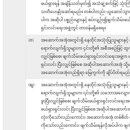
ဖယ်ရှားရန် အချိန်သတ်မှတ်၍ အသံချဲ့စက်ဖြင့် သုံးကြိ
သတိပေးနှိုးဆော်ရမည်။ တစ်ပါတည်း ယူဆောင်သွားခြ
ပါက အဆိုပါ ပစ္စည်းများနှင့် စပ်လျဉ်း၍ဖျက်သိမ်းဖယ်
ရှင်းလင်းရေးအဖွဲ့တွင် တာ၀န်မရှိစေရ။
(ဇ)
အဆောက်အအုံအတွင်းရှိ နေထိုင်အသုံးပြုသူများနှင့် 
ရောက်လျက်ရှိသူများက ၄င်းတို့၏ အစီအစဉ်ဖြင့် ထွက်
လျှင်ဖြစ်စေ၊ ဖျက်သိမ်းဖယ်ရှားရှင်းလင်းရေးအဖွဲ့က 
ရှင်းလင်း ပြီးလျှင်ဖြစ်စေ အဆိုပါအဆောက်အအုံ သို
အဆောက်အအုံတည်ရှိရာ မြေကွက်ကို ချိပ်ပိတ်ရမည်
(စျ)
အဆောက်အအုံအတွင်းရှိ နေထိုင်အသုံးပြုသူများနှင့် 
ရောက်လျက်ရှိသူများက ၎င်းတို့၏ သဘောအလျောက
ခွာပြီးလျှင်ဖြစ်စေ၊ ဖျက်သိမ်းဖယ်ရှားရှင်းလင်းရေးအဖ
ဖယ်ရှားရှင်းလင်း ပြီးလျှင်ဖြစ်စေ အဆိုပါအဆောက်
လုံးကိုသော်လည်းကောင်း၊ အဆောက်အအုံ တစ်စိတ် တစ
ကိုသော်လည်းကောင်း၊ ဖျက်သိမ်းရန်လိုအပ်ပါက ဖျက