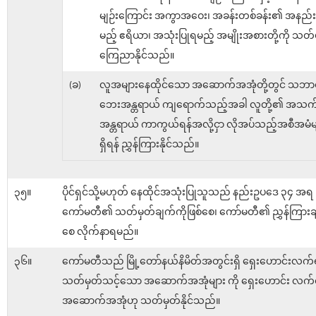
မျဉ်းကြောင်း အကွာအဝေး၊ အခန်းတစ်ခန်း၏ အနည်းဆု
မည့် ဧရိယာ၊ အသုံးပြုရမည့် အမျိုးအစားတို့ကို သတ်
ကြေညာနိုင်သည်။
(ခ)
လူအများနေထိုင်သော အဆောက်အအုံတို့တွင် သဘာ
ဘေးအန္တရာယ် ကျရောက်သည့်အခါ လူတို့၏ အသက
အန္တရာယ် ကာကွယ်ရန်အလို့ငှာ လိုအပ်သည့်အစီအမံမ
ရှိရန် ညွှန်ကြားနိုင်သည်။
၃၅။
ပိုင်ရှင်သို့မဟုတ် နေထိုင်အသုံးပြုသူသည် နည်းဥပဒေ ၃၄ အရ
ကော်မတီ၏ သတ်မှတ်ချက်ကိုဖြစ်စေ၊ ကော်မတီ၏ ညွှန်ကြားချ
စေ လိုက်နာရမည်။
၃၆။
ကော်မတီသည် မြို့တော်နယ်နိမိတ်အတွင်းရှိ ရှေးဟောင်းလက
သတ်မှတ်သင့်သော အဆောက်အအုံများ ကို ရှေးဟောင်း လက်
အဆောက်အအုံဟု သတ်မှတ်နိုင်သည်။