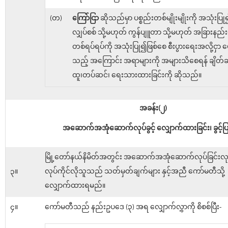
(တ)
ကြော်ငြာ
ဆိုသည်မှာ ပစ္စည်းတစ်မျိုးမျိုးကို အသုံးပြ
လျှပ်စစ် သို့မဟုတ် ကွန်ပျူတာ သို့မဟုတ် အခြားနည
တစ်ရပ်ရပ်ကို အသုံးပြု၍ဖြစ်စေ စီးပွားရေးအလို့ငှာ ဖေ
သည့် အကြောင်း အရာများကို အများသိစေရန် ချိတ်ဆွဲ
ထူ၊တပ်ဆင်၊ ရေးသားထားခြင်းကို ဆိုသည်။
အခန်း(၂)
အဆောက်အအုံဆောက်လုပ်ခွင့် လျှောက်ထားခြင်း၊ ခွင့်ပြု
မြို့တော်နယ်နိမိတ်အတွင်း အဆောက်အအုံဆောက်လုပ်ခြင်းလုပ
၃။
လုပ်ကိုင်လိုသူသည် သတ်မှတ်ချက်များ နှင့်အညီ ကော်မတီသို့
လျှောက်ထားရမည်။
၄။
ကော်မတီသည် နည်းဥပဒေ (၃) အရ လျှောက်လွှာကို စိစစ်ပြီး-