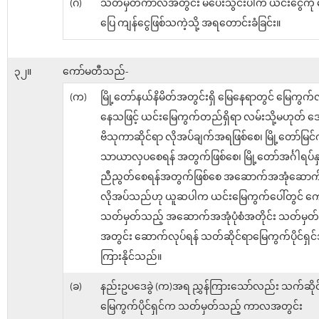
(ဂ)
သတ်မှတ်ကာလအတွင်း မပေးသွင်းပါက ယင်းငွေကို မ
ပြေ ကျန်ငွေဖြစ်သကဲ့သို့ အရတောင်းခံခြင်း။
၃၂။
ကော်မတီသည်-
(က)
မြို့တော်နယ်နိမိတ်အတွင်းရှိ မြေနေရာတွင် မြေကွက်
နေသဖြင့် ယင်းမြေကွက်တည်ရှိရာ လမ်းသို့မဟုတ်
ဗိသုကာဆိုင်ရာ လိုအပ်ချက်အရဖြစ်စေ၊ မြို့တော်မြင်က
သာယာလှပစေရန် အတွက်ဖြစ်စေ၊ မြို့တော်အင်္ဂါရပ်နှင
ညီညွတ်စေရန်အတွက်ဖြစ်စေ အဆောက်အအုံဆောက်
လိုအပ်သည်ဟု ယူဆပါက ယင်းမြေကွက်ပေါ်တွင် က
သတ်မှတ်သည့် အဆောက်အအုံပုံစံအတိုင်း သတ်မှ
အတွင်း ဆောက်လုပ်ရန် သတ်ဆိုင်ရာမြေကွက်ပိုင်ရှင်အ
ကြားနိုင်သည်။
(ခ)
နည်းဥပဒေခွဲ (က)အရ ညွှန်ကြားသော်လည်း သက်ဆိုင
မြေကွက်ပိုင်ရှင်က သတ်မှတ်သည့် ကာလအတွင်း