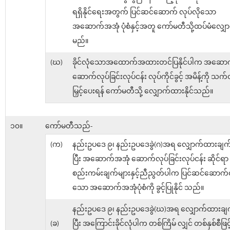
ရရှိနိုင်ရေးအတွက် ပြင်ဆင်ဆောက် လုပ်လို​သော
အဆောက်အအုံ ပုံစံနှင့်အတူ ကော်မတီသို့ထပ်မံလျှ
မည်။
(ဃ)
ခိုင်လုံသောအထောက်အထားတင်ပြနိုင်ပါက အဆော
ဆောက်လုပ်ခြင်းလုပ်ငန်း လုပ်ကိုင်ခွင့် အမိန့်ကို သက်
မြှင့်ပေးရန် ကော်မတီသို့ လျှောက်ထားနိုင်သည်။
၁၀။
ကော်မတီသည်-
(က)
နည်းဥပဒေ ၉၊ နည်းဥပဒေခွဲ(ဂ)အရ လျှောက်ထားချက်က
ပြီး အဆောက်အအုံ ဆောက်လုပ်ခြင်းလုပ်ငန်း ဆိုင်ရာ
စည်းကမ်းချက်များနှင့်ညီညွတ်ပါက ပြင်ဆင်ဆောက်လ
သော အဆောက်အအုံပုံစံကို ခွင့်ပြုနိုင် သည်။
နည်းဥပဒေ ၉၊ နည်းဥပဒေခွဲ(ဃ)အရ လျှောက်ထားချက်
(ခ)
ပြီး အကြောင်းခိုင်လုံပါက တစ်ကြိမ် လျှင် တစ်နှစ်စီဖြင်