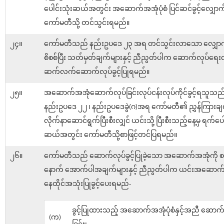
ပေါင်းသုံးဆယ်အတွင်း အဆောက်အအုံပုံစံ ပြင်ဆင်ခွင့်လျှောက်
ကော်မတီသို့ တင်သွင်းရမည်။
၂၄။
ကော်မတီသည် နည်းဥပဒေ ၂၃ အရ တင်သွင်းလာသော လျှောက်
စိစစ်ပြီး သတ်မှတ်ချက်များနှင့် ညီညွတ်ပါက ဆောက်လုပ်ရေးလု
ဆက်လက်ဆောက်လုပ်ခွင့်ပြုရမည်။
၂၅။
အဆောက်အအုံဆောက်လုပ်ခြင်းလုပ်ငန်းလုပ်ကိုင်ခွင့်ရသူသည
နည်းဥပဒေ ၂၂ ၊ နည်းဥပဒေခွဲ(ဂ)အရ ကော်မတီ၏ ညွှန်ကြားချက
လိုက်နာဆောင်ရွက်ပြီးစီးလျှင် ယင်းသို့ ပြီးစီးသည့်နေ့မှ ရက်ပေါ
ဆယ်အတွင်း ကော်မတီသို့စာဖြင့်တင်ပြရမည်။
၂၆။
ကော်မတီသည် ဆောက်လုပ်ခွင့်ပြုခဲ့သော အဆောက်အအုံကို စစ
နောက် အောက်ပါအချက်များနှင့် ညီညွတ်ပါက ယင်းအဆောက်
နေထိုင်အသုံးပြုခွင့်ပေးရမည်-
ခွင့်ပြုထားသည့် အဆောက်အအုံပုံစံနှင့်အညီ ဆောက
(က)