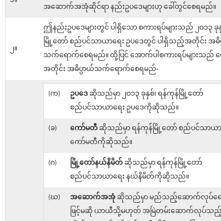
၁။
အဆောက်အအုံဆိုင်ရာ နည်းဥပဒေများဟု ခေါ်တွင်စေရမည်။
ဤနည်းဥပဒေများတွင် ပါရှိသော စကားရပ်များသည် ၂ဝ၁၃ ခုနှစ
မြို့တော် စည်ပင်သာယာရေး ဥပဒေတွင် ပါရှိသည့်အတိုင်း အဓိပ
၂။
သက်ရောက်စေရမည်။ ထို့ပြင် အောက်ပါစကားရပ်များသည် ဖေ
အတိုင်း အဓိပ္ပာယ်သက်ရောက်စေရမည်-
(က)
ဥပဒေ
ဆိုသည်မှာ ၂ဝ၁၃ ခုနှစ်၊ ရန်ကုန်မြို့တော်
စည်ပင်သာယာရေး ဥပဒေကိုဆိုသည်။
(ခ)
ကော်မတီ
ဆိုသည်မှာ ရန်ကုန်မြို့တော် စည်ပင်သာယ
ကော်မတီကိုဆိုသည်။
(ဂ)
မြို့တော်နယ်နိမိတ်
ဆိုသည်မှာ ရန်ကုန်မြို့တော်
စည်ပင်သာယာရေး နယ်နိမိတ်ကိုဆိုသည်။
(ဃ)
အဆောက်အအုံ
ဆိုသည်မှာ မည်သည့်ဆောက်လုပ်ရေး
ဖြင့်မဆို ယာယီသို့မဟုတ် အမြဲတမ်းဆောက်လုပ်သည့် 