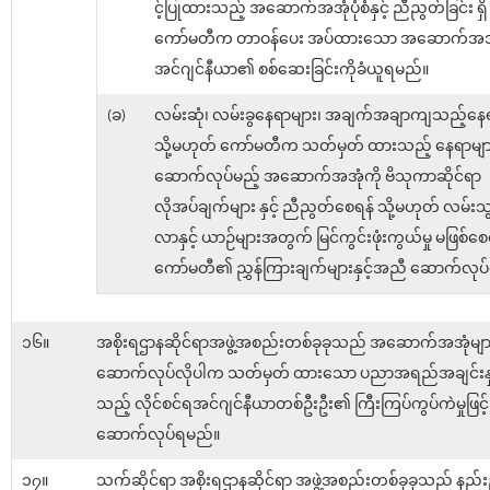
င့်ပြုထားသည့် အဆောက်အအုံပုံစံနှင့် ညီညွတ်ခြင်း ရှိ မရ
ကော်မတီက တာဝန်ပေး အပ်ထားသော အဆောက်အအ
အင်ဂျင်နီယာ၏ စစ်ဆေးခြင်းကိုခံယူရမည်။
(ခ)
လမ်းဆုံ၊ လမ်းခွနေရာများ၊ အချက်အချာကျသည့်နေရ
သို့မဟုတ် ကော်မတီက သတ်မှတ် ထားသည့် နေရာမျာ
ဆောက်လုပ်မည့် အဆောက်အအုံကို ဗိသုကာဆိုင်ရာ
လိုအပ်ချက်များ နှင့် ညီညွတ်စေရန် သို့မဟုတ် လမ်းသ
လာနှင့် ယာဉ်များအတွက် မြင်ကွင်းဖုံးကွယ်မှု မဖြစ်စေ
ကော်မတီ၏ ညွှန်ကြားချက်များနှင့်အညီ ဆောက်လုပ
၁၆။
အစိုးရဌာနဆိုင်ရာအဖွဲ့အစည်းတစ်ခုခုသည် အဆောက်အအုံမျာ
ဆောက်လုပ်လိုပါက သတ်မှတ် ထားသော ပညာအရည်အချင်းနှင့်ပ
သည့် လိုင်စင်ရအင်ဂျင်နီယာတစ်ဦးဦး၏ ကြီးကြပ်ကွပ်ကဲမှုဖြင့်
ဆောက်လုပ်ရမည်။
၁၇။
သက်ဆိုင်ရာ အစိုးရဌာနဆိုင်ရာ အဖွဲ့အစည်းတစ်ခုခုသည် နည