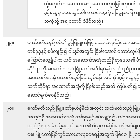
သို့မဟုတ် အဆောက်အအုံ ဆောက်လုပ်ခြင်းလုပ်ငန်း လု
ခွင့်ရသူမှ မပေးသွင်းပါက ယင်းငွေကို မြေခွန်မပြေ ကျန
သကဲ့သို့ အရ တောင်းခံနိုင်သည်။
၂၉။
ကော်မတီသည် မိမိ၏ ခွင့်ပြုချက်ဖြင့် ဆောက်လုပ်ခဲ့သော အ
တစ်ခုခုနှင့် စပ်လျဉ်း၍ ငါးနှစ်အတွင်း ပြီးစီးအောင် ဆောင်လုပ်နိုင
ကြောင်းတွေ့ရှိပါက ယင်းအဆောက်အအုံတည်ရှိရာဒေသ၏ ဗ
ဆိုင်ရာ လိုအပ်ချက်အပြင် မြို့တော်အင်္ဂါရပ်နှင့်လည်း ညီညွတ
အဆောက်အအုံ ဆောက်လုပ်ခြင်းလုပ်ငန်း လုပ်ကိုင်ခွင့် ရသူနှင့် ညှိ
သက်ဆိုင်ရာ အဆောက်အအုံကို ပြီးစီးသည်အထိ ကြပ်မတ်
ဆောင်ရွက်စေနိုင်သည်။
၃ဝ။
ကော်မတီသည် မြို့တော်နယ်နိမိတ်အတွင်း သတ်မှတ်သည့် မြို့
အတွင်းရှိ အဆောက်အအုံ တစ်ခုခုနှင့် စပ်လျဉ်း၍ ယင်းအဆေ
တည်ရှိရာ လမ်း သို့မဟုတ် ဒေသ၏ ဗိသုကာဆိုင်ရာ လိုအပ်ချ
စေ၊ မြို့တော်မြင်ကွင်းသာယာလှပစေရန်အတွက်ဖြစ်စေ၊ မြို့တော