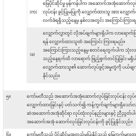
မြေပိုင်ဆိုင်မှု မှန်ကန်ပါက အဆောက်အအုံဆောက်လုပ်
(က)
လုပ်ငန်း ခွင့်ပြုမပြုကို လျှောက်ထားသူ အား လျှောက်
လက်ခံရရှိသည့်နေ့မှ နှစ်လအတွင်း အကြောင်းကြား
လျှောက်လွှာတွင် လိုအပ်ချက်များရှိပါက လာရောက်ဖြ
ရန် လျှောက်ထားသူထံ အကြောင်း ကြားရမည်။
အကြောင်းကြားသည့်နေ့မှ စတင်ရေတွက်ပါက သုံးလပ
(ခ)
သည့်နေ့ရက်ထိ လာရောက် ဖြည့်စွက်တင်ပြခြင်း မရှိ
လျှောက်ထားသူ၏ ဆောက်လုပ်ခွင့်အမှုတွဲကို ပယ်ဖျ
နိုင်သည်။
၅။
ကော်မတီသည် အဆောက်အအုံဆောက်လုပ်ခြင်းလုပ်ငန်း လုပ်ကိုင
လျှောက်ထားခြင်းနှင့် ပတ်သက်၍ ကန့်ကွက်ချက်များရှိသော
ဆဲအဆောက်အအုံဆိုင်ရာ လုပ်ထုံးလုပ်နည်းများနှင့် ညီညွတ်
အဆောက်အအုံ ဆောက်လုပ်ခြင်းလုပ်ငန်းကို ခွင့်ပြုနိုင်သည်။
၆။
ကော်မတီသည် ပိုင်ဆိုင်မှုအတည်မပြုနိုင်သည့် မြေကွက်များတွ