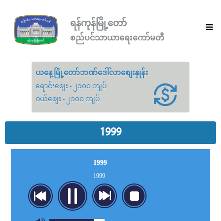
ရန်ကုန်မြို့တော်
စည်ပင်သာယာရေးကော်မတီ
ယနေ့မြို့တော်ဘဏ်ဒေါ်လာစျေးနှုန်း
ရောင်းစျေး - ၂၁၀၀ ကျပ်
ဝယ်စျေး - ၂၁၀၀ ကျပ်
1999
1999
1999