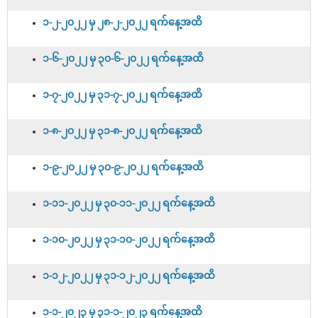
၁-၂-၂၀၂၂ မှ ၂၈-၂-၂၀၂၂ ရက်နေ့အထိ
၁-၆-၂၀၂၂ မှ ၃၀-၆-၂၀၂၂ ရက်နေ့အထိ
၁-၇-၂၀၂၂ မှ ၃၁-၇-၂၀၂၂ ရက်နေ့အထိ
၁-၈-၂၀၂၂ မှ ၃၁-၈-၂၀၂၂ ရက်နေ့အထိ
၁-၉-၂၀၂၂ မှ ၃၀-၉-၂၀၂၂ ရက်နေ့အထိ
၁-၁၁-၂၀၂၂ မှ ၃၀-၁၁-၂၀၂၂ ရက်နေ့အထိ
၁-၁၀-၂၀၂၂ မှ ၃၁-၁၀-၂၀၂၂ ရက်နေ့အထိ
၁-၁၂-၂၀၂၂ မှ ၃၁-၁၂-၂၀၂၂ ရက်နေ့အထိ
၁-၁-၂၀၂၃ မှ ၃၁-၁-၂၀၂၃ ရက်နေ့အထိ