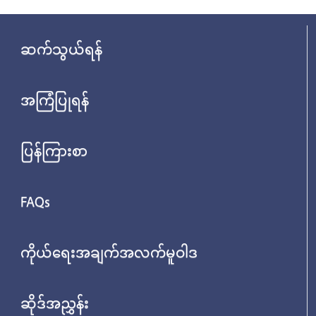
ဆက်သွယ်ရန်
အကြံပြုရန်
ပြန်ကြားစာ
FAQs
ကိုယ်ရေးအချက်အလက်မူဝါဒ
ဆိုဒ်အညွှန်း