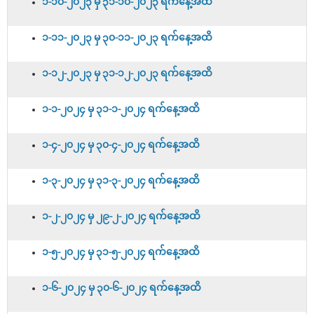
၁-၁၀-၂၀၂၃ မှ ၃၁-၁၀-၂၀၂၃ ရက်နေ့အထိ
၁-၁၁-၂၀၂၃ မှ ၃၀-၁၁-၂၀၂၃ ရက်နေ့အထိ
၁-၁၂-၂၀၂၃ မှ ၃၁-၁၂-၂၀၂၃ ရက်နေ့အထိ
၁-၁-၂၀၂၄ မှ ၃၁-၁-၂၀၂၄ ရက်နေ့အထိ
၁-၄-၂၀၂၄ မှ ၃၀-၄-၂၀၂၄ ရက်နေ့အထိ
၁-၃-၂၀၂၄ မှ ၃၁-၃-၂၀၂၄ ရက်နေ့အထိ
၁-၂-၂၀၂၄ မှ ၂၉-၂-၂၀၂၄ ရက်နေ့အထိ
၁-၅-၂၀၂၄ မှ ၃၁-၅-၂၀၂၄ ရက်နေ့အထိ
၁-၆-၂၀၂၄ မှ ၃၀-၆-၂၀၂၄ ရက်နေ့အထိ