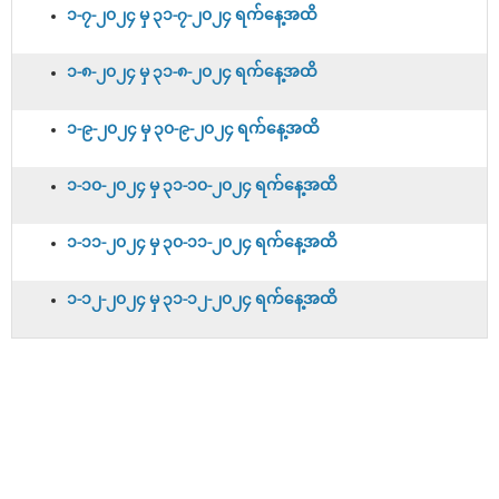
၁-၇-၂၀၂၄ မှ ၃၁-၇-၂၀၂၄ ရက်နေ့အထိ
၁-၈-၂၀၂၄ မှ ၃၁-၈-၂၀၂၄ ရက်နေ့အထိ
၁-၉-၂၀၂၄ မှ ၃၀-၉-၂၀၂၄ ရက်နေ့အထိ
၁-၁၀-၂၀၂၄ မှ ၃၁-၁၀-၂၀၂၄ ရက်နေ့အထိ
၁-၁၁-၂၀၂၄ မှ ၃၀-၁၁-၂၀၂၄ ရက်နေ့အထိ
၁-၁၂-၂၀၂၄ မှ ၃၁-၁၂-၂၀၂၄ ရက်နေ့အထိ