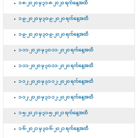
၁-၈-၂၀၂၀ မှ ၃၁-၈-၂၀၂၀ ရက်နေ့အထိ
၁-၉-၂၀၂၀ မှ ၃၀-၉-၂၀၂၀ ရက်နေ့အထိ
၁-၉-၂၀၂၀ မှ ၃၀-၉-၂၀၂၀ ရက်နေ့အထိ
၁-၁၁-၂၀၂၀ မှ ၃၀-၁၁-၂၀၂၀ ရက်နေ့အထိ
၁-၁၁-၂၀၂၀ မှ ၃၀-၁၁-၂၀၂၀ ရက်နေ့အထိ
၁-၁၂-၂၀၂၀ မှ ၃၁-၁၂-၂၀၂၀ ရက်နေ့အထိ
၁-၁၂-၂၀၂၀ မှ ၃၁-၁၂-၂၀၂၀ ရက်နေ့အထိ
၁-၅-၂၀၂၁ မှ ၃၁-၅-၂၀၂၁ ရက်နေ့အထိ
၁-၆-၂၀၂၁ မှ ၃၀-၆-၂၀၂၁ ရက်နေ့အထိ