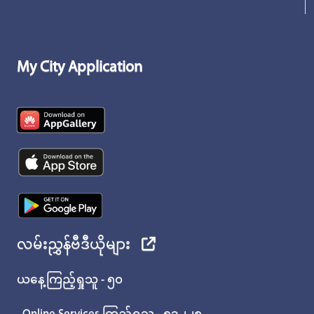
My City Application
လမ်းညွှန်ဗီဒီယိုများ
ယနေ့ကြည့်ရှုသူ - ၅၀