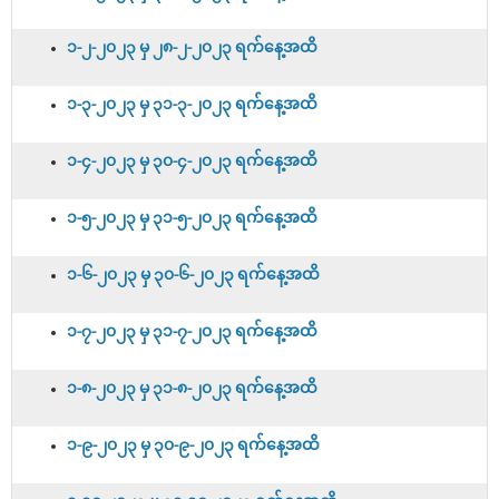
၁-၂-၂၀၂၃ မှ ၂၈-၂-၂၀၂၃ ရက်နေ့အထိ
၁-၃-၂၀၂၃ မှ ၃၁-၃-၂၀၂၃ ရက်နေ့အထိ
၁-၄-၂၀၂၃ မှ ၃၀-၄-၂၀၂၃ ရက်နေ့အထိ
၁-၅-၂၀၂၃ မှ ၃၁-၅-၂၀၂၃ ရက်နေ့အထိ
၁-၆-၂၀၂၃ မှ ၃၀-၆-၂၀၂၃ ရက်နေ့အထိ
၁-၇-၂၀၂၃ မှ ၃၁-၇-၂၀၂၃ ရက်နေ့အထိ
၁-၈-၂၀၂၃ မှ ၃၁-၈-၂၀၂၃ ရက်နေ့အထိ
၁-၉-၂၀၂၃ မှ ၃၀-၉-၂၀၂၃ ရက်နေ့အထိ