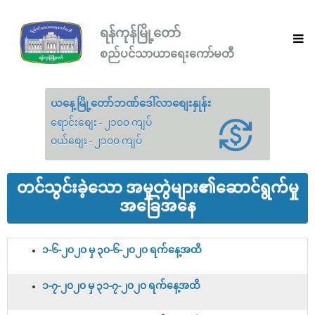
ရန်ကုန်မြို့တော်
စည်ပင်သာယာရေးကော်မတီ
ယနေ့မြို့တော်ဘဏ်ဒေါ်လာစျေးနှုန်း
ရောင်းစျေး - ၂၁၀၀ ကျပ်
ဝယ်စျေး - ၂၁၀၀ ကျပ်
တင်သွင်းခဲ့သော အမှုတွဲများ၏ဆောင်ရွက်မှု
အခြေအနေ
၁-၆-၂၀၂၀ မှ ၃၀-၆-၂၀၂၀ ရက်နေ့အထိ
၁-၇-၂၀၂၀ မှ ၃၁-၇-၂၀၂၀ ရက်နေ့အထိ