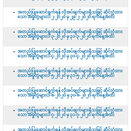
အတည်ပြုဆောင်ရွက်ရန် လိုအပ်ချက်များရှိသဖြင့် ဆိုင်းငံ့ထား
သော အမှုတွဲများ(၁-၂-၂၀၂၀ မှ ၂၉-၂-၂၀၂၀ ရက်နေ့အထိ)
အတည်ပြုဆောင်ရွက်ရန် လိုအပ်ချက်များရှိသဖြင့် ဆိုင်းငံ့ထား
သော အမှုတွဲများ(၁-၃-၂၀၂၀ မှ ၃၁-၃-၂၀၂၀ ရက်နေ့အထိ)
အတည်ပြုဆောင်ရွက်ရန် လိုအပ်ချက်များရှိသဖြင့် ဆိုင်းငံ့ထား
သော အမှုတွဲများ(၁-၄-၂၀၂၀ မှ ၃၀-၄-၂၀၂၀ ရက်နေ့အထိ)
အတည်ပြုဆောင်ရွက်ရန် လိုအပ်ချက်များရှိသဖြင့် ဆိုင်းငံ့ထား
သော အမှုတွဲများ(၁-၅-၂၀၂၀ မှ ၃၁-၅-၂၀၂၀ ရက်နေ့အထိ)
အတည်ပြုဆောင်ရွက်ရန် လိုအပ်ချက်များရှိသဖြင့် ဆိုင်းငံ့ထား
သော အမှုတွဲများ(၁-၆-၂၀၂၀ မှ ၃၀-၆-၂၀၂၀ ရက်နေ့အထိ)
အတည်ပြုဆောင်ရွက်ရန် လိုအပ်ချက်များရှိသဖြင့် ဆိုင်းငံ့ထား
သော အမှုတွဲများ(၁-၇-၂၀၂၀ မှ ၃၁-၇-၂၀၂၀ ရက်နေ့အထိ)
အတည်ပြုဆောင်ရွက်ရန် လိုအပ်ချက်များရှိသဖြင့် ဆိုင်းငံ့ထား