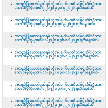
အတည်ပြုဆောင်ရွက်ရန် လိုအပ်ချက်များရှိသဖြင့် ဆိုင်းငံ့ထား
သော အမှုတွဲများ(၁-၇-၂၀၂၁ မှ ၃၁-၇-၂၀၂၁ ရက်နေ့အထိ)
အတည်ပြုဆောင်ရွက်ရန် လိုအပ်ချက်များရှိသဖြင့် ဆိုင်းငံ့ထား
သော အမှုတွဲများ(၁-၉-၂၀၂၁ မှ ၃၀-၉-၂၀၂၁ ရက်နေ့အထိ)
အတည်ပြုဆောင်ရွက်ရန် လိုအပ်ချက်များရှိသဖြင့် ဆိုင်းငံ့ထား
သော အမှုတွဲများ(၁-၁၀-၂၀၂၁ မှ ၃၁-၁၀-၂၀၂၁ ရက်နေ့အထိ)
အတည်ပြုဆောင်ရွက်ရန် လိုအပ်ချက်များရှိသဖြင့် ဆိုင်းငံ့ထား
သော အမှုတွဲများ(၁-၁၂-၂၀၂၁ မှ ၃၁-၁၂-၂၀၂၁ ရက်နေ့အထိ)
အတည်ပြုဆောင်ရွက်ရန် လိုအပ်ချက်များရှိသဖြင့် ဆိုင်းငံ့ထား
သော အမှုတွဲများ(၁-၁၁-၂၀၂၁ မှ ၃၀-၁၁-၂၀၂၁ ရက်နေ့အထိ)
အတည်ပြုဆောင်ရွက်ရန် လိုအပ်ချက်များရှိသဖြင့် ဆိုင်းငံ့ထား
သော အမှုတွဲများ(၁-၁-၂၀၂၂ မှ ၃၁-၁-၂၀၂၂ ရက်နေ့အထိ)
အတည်ပြုဆောင်ရွက်ရန် လိုအပ်ချက်များရှိသဖြင့် ဆိုင်းငံ့ထား
သော အမှုတွဲများ(၁-၂-၂၀၂၂ မှ ၂၈-၂-၂၀၂၂ ရက်နေ့အထိ)