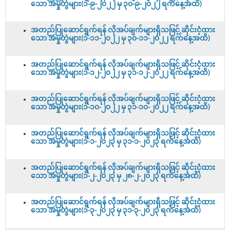
သော အမှုတွဲများ(၁-၉-၂၀၂၂ မှ ၃၀-၉-၂၀၂၂ ရက်နေ့အထိ)
အတည်ပြုဆောင်ရွက်ရန် လိုအပ်ချက်များရှိသဖြင့် ဆိုင်းငံ့ထား
သော အမှုတွဲများ(၁-၁၁-၂၀၂၂ မှ ၃၀-၁၁-၂၀၂၂ ရက်နေ့အထိ)
အတည်ပြုဆောင်ရွက်ရန် လိုအပ်ချက်များရှိသဖြင့် ဆိုင်းငံ့ထား
သော အမှုတွဲများ(၁-၁၂-၂၀၂၂ မှ ၃၁-၁၂-၂၀၂၂ ရက်နေ့အထိ)
အတည်ပြုဆောင်ရွက်ရန် လိုအပ်ချက်များရှိသဖြင့် ဆိုင်းငံ့ထား
သော အမှုတွဲများ(၁-၁၀-၂၀၂၂ မှ ၃၁-၁၀-၂၀၂၂ ရက်နေ့အထိ)
အတည်ပြုဆောင်ရွက်ရန် လိုအပ်ချက်များရှိသဖြင့် ဆိုင်းငံ့ထား
သော အမှုတွဲများ(၁-၁-၂၀၂၃ မှ ၃၁-၁-၂၀၂၃ ရက်နေ့အထိ)
အတည်ပြုဆောင်ရွက်ရန် လိုအပ်ချက်များရှိသဖြင့် ဆိုင်းငံ့ထား
သော အမှုတွဲများ(၁-၂-၂၀၂၃ မှ ၂၈-၂-၂၀၂၃ ရက်နေ့အထိ)
အတည်ပြုဆောင်ရွက်ရန် လိုအပ်ချက်များရှိသဖြင့် ဆိုင်းငံ့ထား
သော အမှုတွဲများ(၁-၃-၂၀၂၃ မှ ၃၁-၃-၂၀၂၃ ရက်နေ့အထိ)