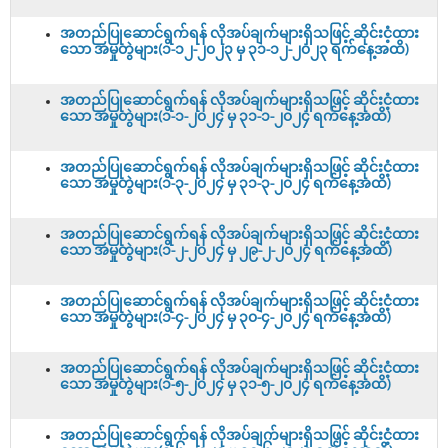
အတည်ပြုဆောင်ရွက်ရန် လိုအပ်ချက်များရှိသဖြင့် ဆိုင်းငံ့ထား
သော အမှုတွဲများ(၁-၁၂-၂၀၂၃ မှ ၃၁-၁၂-၂၀၂၃ ရက်နေ့အထိ)
အတည်ပြုဆောင်ရွက်ရန် လိုအပ်ချက်များရှိသဖြင့် ဆိုင်းငံ့ထား
သော အမှုတွဲများ(၁-၁-၂၀၂၄ မှ ၃၁-၁-၂၀၂၄ ရက်နေ့အထိ)
အတည်ပြုဆောင်ရွက်ရန် လိုအပ်ချက်များရှိသဖြင့် ဆိုင်းငံ့ထား
သော အမှုတွဲများ(၁-၃-၂၀၂၄ မှ ၃၁-၃-၂၀၂၄ ရက်နေ့အထိ)
အတည်ပြုဆောင်ရွက်ရန် လိုအပ်ချက်များရှိသဖြင့် ဆိုင်းငံ့ထား
သော အမှုတွဲများ(၁-၂-၂၀၂၄ မှ ၂၉-၂-၂၀၂၄ ရက်နေ့အထိ)
အတည်ပြုဆောင်ရွက်ရန် လိုအပ်ချက်များရှိသဖြင့် ဆိုင်းငံ့ထား
သော အမှုတွဲများ(၁-၄-၂၀၂၄ မှ ၃၀-၄-၂၀၂၄ ရက်နေ့အထိ)
အတည်ပြုဆောင်ရွက်ရန် လိုအပ်ချက်များရှိသဖြင့် ဆိုင်းငံ့ထား
သော အမှုတွဲများ(၁-၅-၂၀၂၄ မှ ၃၁-၅-၂၀၂၄ ရက်နေ့အထိ)
အတည်ပြုဆောင်ရွက်ရန် လိုအပ်ချက်များရှိသဖြင့် ဆိုင်းငံ့ထား