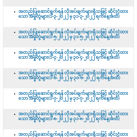
အတည်ပြုဆောင်ရွက်ရန် လိုအပ်ချက်များရှိသဖြင့် ဆိုင်းငံ့ထား
သော အမှုတွဲများ(၁-၃-၂၀၂၂ မှ ၃၁-၃-၂၀၂၂ ရက်နေ့အထိ)
အတည်ပြုဆောင်ရွက်ရန် လိုအပ်ချက်များရှိသဖြင့် ဆိုင်းငံ့ထား
သော အမှုတွဲများ(၁-၅-၂၀၂၂ မှ ၃၁-၅-၂၀၂၂ ရက်နေ့အထိ)
အတည်ပြုဆောင်ရွက်ရန် လိုအပ်ချက်များရှိသဖြင့် ဆိုင်းငံ့ထား
သော အမှုတွဲများ(၁-၄-၂၀၂၂ မှ ၃၀-၄-၂၀၂၂ ရက်နေ့အထိ)
အတည်ပြုဆောင်ရွက်ရန် လိုအပ်ချက်များရှိသဖြင့် ဆိုင်းငံ့ထား
သော အမှုတွဲများ(၁-၆-၂၀၂၂ မှ ၃၀-၆-၂၀၂၂ ရက်နေ့အထိ)
အတည်ပြုဆောင်ရွက်ရန် လိုအပ်ချက်များရှိသဖြင့် ဆိုင်းငံ့ထား
သော အမှုတွဲများ(၁-၇-၂၀၂၂ မှ ၃၁-၇-၂၀၂၂ ရက်နေ့အထိ)
အတည်ပြုဆောင်ရွက်ရန် လိုအပ်ချက်များရှိသဖြင့် ဆိုင်းငံ့ထား
သော အမှုတွဲများ(၁-၈-၂၀၂၂ မှ ၃၁-၈-၂၀၂၂ ရက်နေ့အထိ)
အတည်ပြုဆောင်ရွက်ရန် လိုအပ်ချက်များရှိသဖြင့် ဆိုင်းငံ့ထား