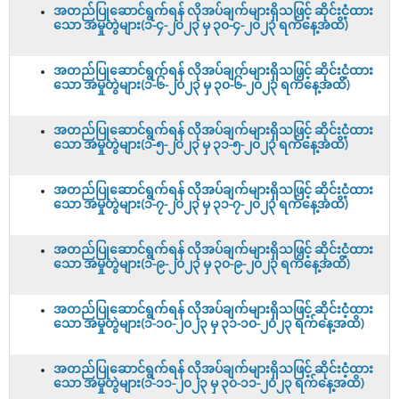
အတည်ပြုဆောင်ရွက်ရန် လိုအပ်ချက်များရှိသဖြင့် ဆိုင်းငံ့ထား
သော အမှုတွဲများ(၁-၄-၂၀၂၃ မှ ၃၀-၄-၂၀၂၃ ရက်နေ့အထိ)
အတည်ပြုဆောင်ရွက်ရန် လိုအပ်ချက်များရှိသဖြင့် ဆိုင်းငံ့ထား
သော အမှုတွဲများ(၁-၆-၂၀၂၃ မှ ၃၀-၆-၂၀၂၃ ရက်နေ့အထိ)
အတည်ပြုဆောင်ရွက်ရန် လိုအပ်ချက်များရှိသဖြင့် ဆိုင်းငံ့ထား
သော အမှုတွဲများ(၁-၅-၂၀၂၃ မှ ၃၁-၅-၂၀၂၃ ရက်နေ့အထိ)
အတည်ပြုဆောင်ရွက်ရန် လိုအပ်ချက်များရှိသဖြင့် ဆိုင်းငံ့ထား
သော အမှုတွဲများ(၁-၇-၂၀၂၃ မှ ၃၁-၇-၂၀၂၃ ရက်နေ့အထိ)
အတည်ပြုဆောင်ရွက်ရန် လိုအပ်ချက်များရှိသဖြင့် ဆိုင်းငံ့ထား
သော အမှုတွဲများ(၁-၉-၂၀၂၃ မှ ၃၀-၉-၂၀၂၃ ရက်နေ့အထိ)
အတည်ပြုဆောင်ရွက်ရန် လိုအပ်ချက်များရှိသဖြင့် ဆိုင်းငံ့ထား
သော အမှုတွဲများ(၁-၁၀-၂၀၂၃ မှ ၃၁-၁၀-၂၀၂၃ ရက်နေ့အထိ)
အတည်ပြုဆောင်ရွက်ရန် လိုအပ်ချက်များရှိသဖြင့် ဆိုင်းငံ့ထား
သော အမှုတွဲများ(၁-၁၁-၂၀၂၃ မှ ၃၀-၁၁-၂၀၂၃ ရက်နေ့အထိ)