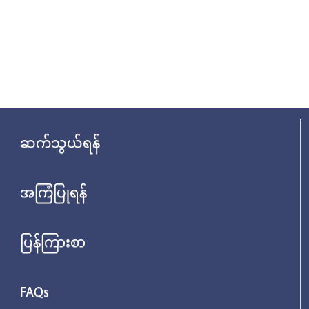
ဆက်သွယ်ရန်
အကြံပြုရန်
ပြန်ကြားစာ
FAQs