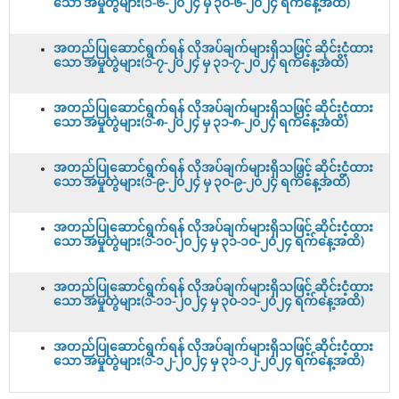
သော အမှုတွဲများ(၁-၆-၂၀၂၄ မှ ၃၀-၆-၂၀၂၄ ရက်နေ့အထိ)
အတည်ပြုဆောင်ရွက်ရန် လိုအပ်ချက်များရှိသဖြင့် ဆိုင်းငံ့ထား
သော အမှုတွဲများ(၁-၇-၂၀၂၄ မှ ၃၁-၇-၂၀၂၄ ရက်နေ့အထိ)
အတည်ပြုဆောင်ရွက်ရန် လိုအပ်ချက်များရှိသဖြင့် ဆိုင်းငံ့ထား
သော အမှုတွဲများ(၁-၈-၂၀၂၄ မှ ၃၁-၈-၂၀၂၄ ရက်နေ့အထိ)
အတည်ပြုဆောင်ရွက်ရန် လိုအပ်ချက်များရှိသဖြင့် ဆိုင်းငံ့ထား
သော အမှုတွဲများ(၁-၉-၂၀၂၄ မှ ၃၀-၉-၂၀၂၄ ရက်နေ့အထိ)
အတည်ပြုဆောင်ရွက်ရန် လိုအပ်ချက်များရှိသဖြင့် ဆိုင်းငံ့ထား
သော အမှုတွဲများ(၁-၁၀-၂၀၂၄ မှ ၃၁-၁၀-၂၀၂၄ ရက်နေ့အထိ)
အတည်ပြုဆောင်ရွက်ရန် လိုအပ်ချက်များရှိသဖြင့် ဆိုင်းငံ့ထား
သော အမှုတွဲများ(၁-၁၁-၂၀၂၄ မှ ၃၀-၁၁-၂၀၂၄ ရက်နေ့အထိ)
အတည်ပြုဆောင်ရွက်ရန် လိုအပ်ချက်များရှိသဖြင့် ဆိုင်းငံ့ထား
သော အမှုတွဲများ(၁-၁၂-၂၀၂၄ မှ ၃၁-၁၂-၂၀၂၄ ရက်နေ့အထိ)