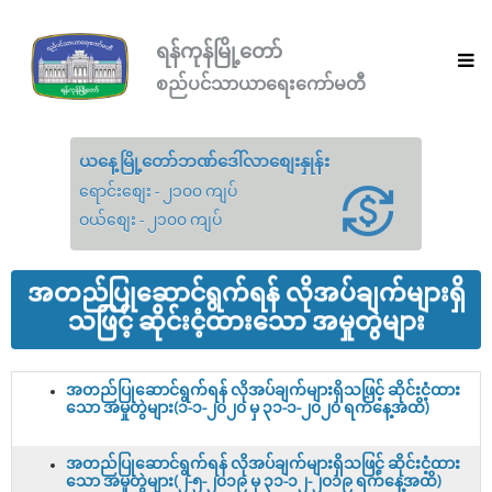
ရန်ကုန်မြို့တော်
စည်ပင်သာယာရေးကော်မတီ
ယနေ့မြို့တော်ဘဏ်ဒေါ်လာစျေးနှုန်း
ရောင်းစျေး - ၂၁၀၀ ကျပ်
ဝယ်စျေး - ၂၁၀၀ ကျပ်
အတည်ပြုဆောင်ရွက်ရန် လိုအပ်ချက်များရှိ
သဖြင့် ဆိုင်းငံ့ထားသော အမှုတွဲများ
အတည်ပြုဆောင်ရွက်ရန် လိုအပ်ချက်များရှိသဖြင့် ဆိုင်းငံ့ထား
သော အမှုတွဲများ(၁-၁-၂၀၂၀ မှ ၃၁-၁-၂၀၂၀ ရက်နေ့အထိ)
အတည်ပြုဆောင်ရွက်ရန် လိုအပ်ချက်များရှိသဖြင့် ဆိုင်းငံ့ထား
သော အမှုတွဲများ(၂-၅-၂၀၁၉ မှ ၃၁-၁၂-၂၀၁၉ ရက်နေ့အထိ)