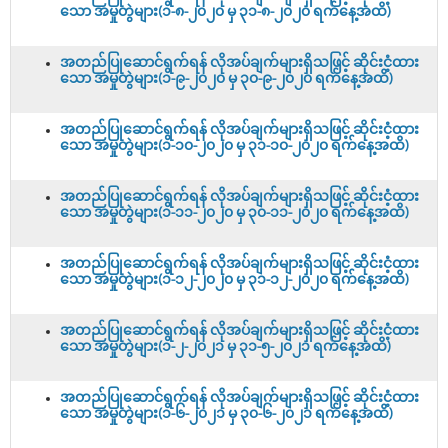
သော အမှုတွဲများ(၁-၈-၂၀၂၀ မှ ၃၁-၈-၂၀၂၀ ရက်နေ့အထိ)
အတည်ပြုဆောင်ရွက်ရန် လိုအပ်ချက်များရှိသဖြင့် ဆိုင်းငံ့ထား
သော အမှုတွဲများ(၁-၉-၂၀၂၀ မှ ၃၀-၉-၂၀၂၀ ရက်နေ့အထိ)
အတည်ပြုဆောင်ရွက်ရန် လိုအပ်ချက်များရှိသဖြင့် ဆိုင်းငံ့ထား
သော အမှုတွဲများ(၁-၁၀-၂၀၂၀ မှ ၃၁-၁၀-၂၀၂၀ ရက်နေ့အထိ)
အတည်ပြုဆောင်ရွက်ရန် လိုအပ်ချက်များရှိသဖြင့် ဆိုင်းငံ့ထား
သော အမှုတွဲများ(၁-၁၁-၂၀၂၀ မှ ၃၀-၁၁-၂၀၂၀ ရက်နေ့အထိ)
အတည်ပြုဆောင်ရွက်ရန် လိုအပ်ချက်များရှိသဖြင့် ဆိုင်းငံ့ထား
သော အမှုတွဲများ(၁-၁၂-၂၀၂၀ မှ ၃၁-၁၂-၂၀၂၀ ရက်နေ့အထိ)
အတည်ပြုဆောင်ရွက်ရန် လိုအပ်ချက်များရှိသဖြင့် ဆိုင်းငံ့ထား
သော အမှုတွဲများ(၁-၂-၂၀၂၁ မှ ၃၁-၅-၂၀၂၁ ရက်နေ့အထိ)
အတည်ပြုဆောင်ရွက်ရန် လိုအပ်ချက်များရှိသဖြင့် ဆိုင်းငံ့ထား
သော အမှုတွဲများ(၁-၆-၂၀၂၁ မှ ၃၀-၆-၂၀၂၁ ရက်နေ့အထိ)