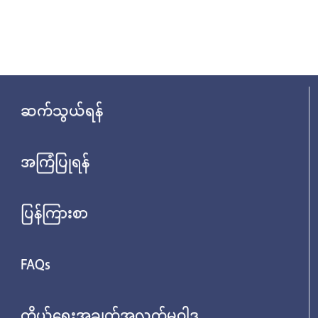
ဆက်သွယ်ရန်
အကြံပြုရန်
ပြန်ကြားစာ
FAQs
ကိုယ်ရေးအချက်အလက်မူဝါဒ