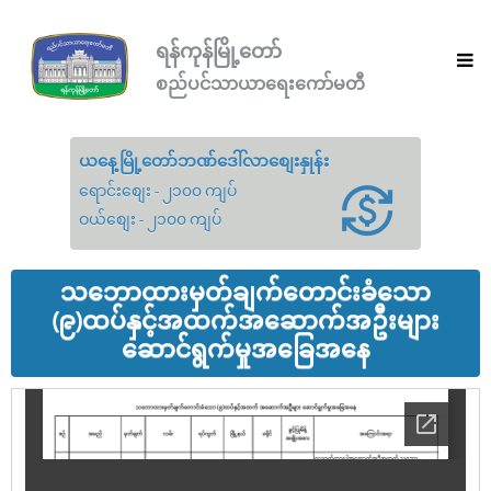
ရန်ကုန်မြို့တော်
စည်ပင်သာယာရေးကော်မတီ
ယနေ့မြို့တော်ဘဏ်ဒေါ်လာစျေးနှုန်း
ရောင်းစျေး - ၂၁၀၀ ကျပ်
ဝယ်စျေး - ၂၁၀၀ ကျပ်
သဘောထားမှတ်ချက်တောင်းခံသော
(၉)ထပ်နှင့်အထက်အဆောက်အဦးများ
ဆောင်ရွက်မှုအခြေအနေ