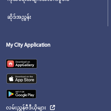
ဆိုဒ်အညွှန်း
My City Application
လမ်းညွှန်ဗီဒီယိုများ