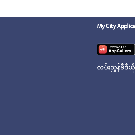
My City Applic
လမ်းညွှန်ဗီဒီယိ