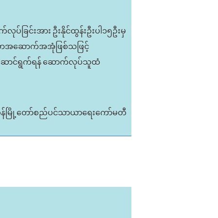
်လုပ်ခြင်းအား ဦးနိုင်ထွန်းဦးပါ၁၅ဦးမှ
့သောအဆောက်အအုံဖြစ်သဖြင့်
ဆောင်ရွက်ရန် ဆောက်လုပ်သူထံ
ုန်မြို့တော်စည်ပင်သာယာရေးကော်မတီ