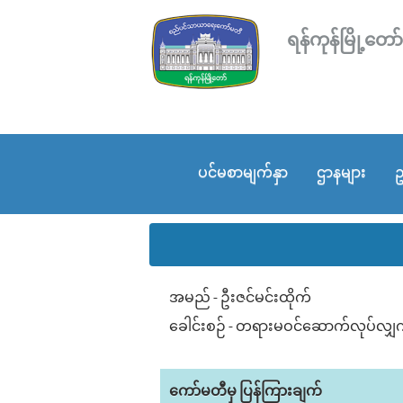
ရန်ကုန်မြို့
ပင်မစာမျက်နှာ
ဌာနများ
ဥ
အမည် - ဦးဇင်မင်းထိုက်
ခေါင်းစဉ် - တရားမဝင်ဆောက်လုပ်လျ
ကော်မတီမှ ပြန်ကြားချက်