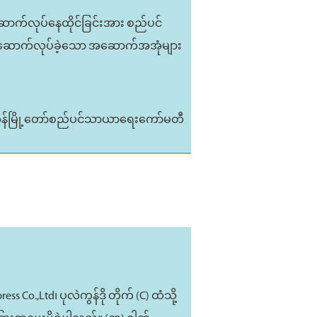
ောက်လုပ်နေထိုင်ခြင်းအား စည်ပင်
ဲ့ ဆောက်လုပ်ခဲ့သော အဆောက်အအုံများ
ုန်မြို့တော်စည်ပင်သာယာရေးကော်မတီ
o.,Ltd၊ ပုလဲကွန်ဒို တိုက် (C) ထံသို့