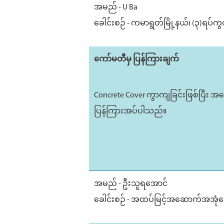
အမည် - U Ba
ခေါင်းစဉ် - ကမာရွတ်မြို့နယ်၊ (၃)ရ
ကော်မတီမှ ပြန်ကြားချက်
Concrete Cover ကွာကျခြင်းဖြစ်ပြီး အ
ပြန်ကြားအပ်ပါသည်။
အမည် - ဦးသူရအောင်
ခေါင်းစဉ် - အထပ်မြင့်အဆောက်အအုံဆ