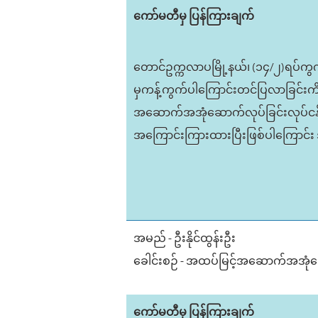
ကော်မတီမှ ပြန်ကြားချက်
တောင်ဥက္ကလာပမြို့နယ်၊ (၁၄/၂)ရပ်ကွ
မှကန့်ကွက်ပါကြောင်းတင်ပြလာခြင်းကိ
အဆောက်အအုံဆောက်လုပ်ခြင်းလုပ်ငန်း
အကြောင်းကြားထားပြီးဖြစ်ပါကြောင်
အမည် - ဦးနိုင်ထွန်းဦး
ခေါင်းစဉ် - အထပ်မြင့်အဆောက်အအုံဆ
ကော်မတီမှ ပြန်ကြားချက်