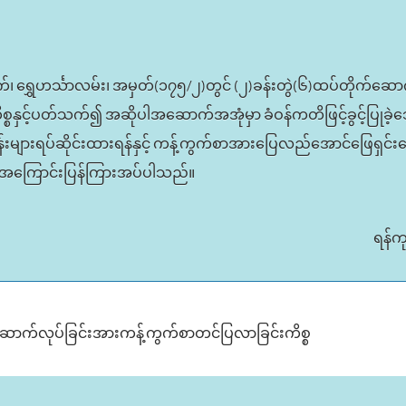
က်၊ ရွှေဟင်္သာလမ်း၊ အမှတ်(၁၇၅/၂)တွင် (၂)ခန်းတွဲ(၆)ထပ်တိုက်ဆ
စ္စနှင့်ပတ်သက်၍ အဆိုပါအဆောက်အအုံမှာ ခံဝန်ကတိဖြင့်ခွင့်ပြုခ
များရပ်ဆိုင်းထားရန်နှင့် ကန့်ကွက်စာအားပြေလည်အောင်ဖြေရှင်း
း အကြောင်းပြန်ကြားအပ်ပါသည်။
ရန်က
ောက်လုပ်ခြင်းအားကန့်ကွက်စာတင်ပြလာခြင်းကိစ္စ