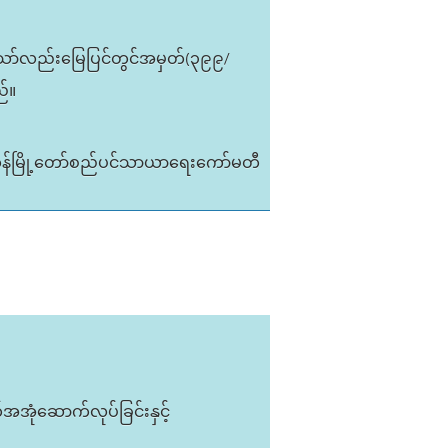
ားသော်လည်းမြေပြင်တွင်အမှတ်(၃၉၉/
ည်။
ုန်မြို့တော်စည်ပင်သာယာရေးကော်မတီ
်အအုံဆောက်လုပ်ခြင်းနှင့်