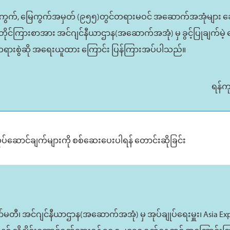
၇၉)ရပ်ကွက်, မြေကွက်အမှတ် (၉၅၅)တွင်တရားမဝင် အဆောက်အအုံများ ဆ
ိုင်ကြားစာအား အင်ဂျင်နီယာဌာန(အဆောက်အအုံ) မှ ခွင့်ပြုချက်မ
ဖြင့် တရားစွဲဆို အရေးယူထား ကြောင်း ပြန်ကြားအပ်ပါသည်။
ရန်က
 လုပ်ဆောင်ချက်များကို စစ်ဆေးပေးပါရန် တောင်းဆိုခြင်း
၊ အင်ဂျင်နီယာဌာန(အဆောက်အအုံ) မှ အုပ်ချုပ်ရေးမှူး၊ Asia Express C