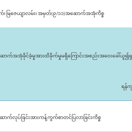
ပ်ကွက်၊ မြဇေယျာလမ်း၊ အမှတ်(၉/၁၁)အဆောက်အအုံကိစ္စ
ဆောက်အအုံခိုင်ခံ့မှုအားထိခိုက်မှုမရှိကြောင်းအစည်းအဝေးခေါ်ယူ၍ရ
ရန်က
ောက်လုပ်ခြင်းအားကန့်ကွက်စာတင်ပြလာခြင်းကိစ္စ