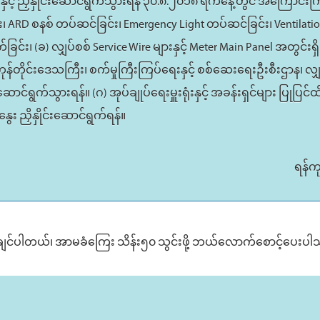
ှင့် ညှိနှိုင်းဆောင်ရွက်သွားရန် ၃၀.၈.၂၀၁၈ ရက်နေ့တွင် အကြောင်းက
 ARD စနစ် တပ်ဆင်ခြင်း၊ Emergency Light တပ်ဆင်ခြင်း၊ Ventilati
က်ခြင်း၊ (ခ) လျှပ်စစ် Service Wire များနှင့် Meter Main Panel အတွင်းရ
န်တိုင်းဒေသကြီး၊ စက်မှုကြီးကြပ်ရေးနှင့် စစ်ဆေးရေးဦးစီးဌာန၊ လျ
ရွက်သွားရန်။ (ဂ) အုပ်ချုပ်ရေးမှူးရုံးနှင့် အခန်းရှင်များ ပြုပြင်ထိန
 ညှိနှိုင်းဆောင်ရွက်ရန်။
ရန်က
လိုချင်ပါတယ်၊ အာမခံကြေး သိန်း၅၀ သွင်းဖို့ ဘယ်လောက်စောင့်ပေးပ