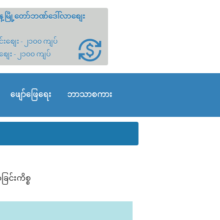
့မြို့တော်ဘဏ်ဒေါ်လာစျေး
်းစျေး - ၂၁၀၀ ကျပ်
စျေး - ၂၁၀၀ ကျပ်
ဖျော်ဖြေရေး
ဘာသာစကား
င်းကိစ္စ