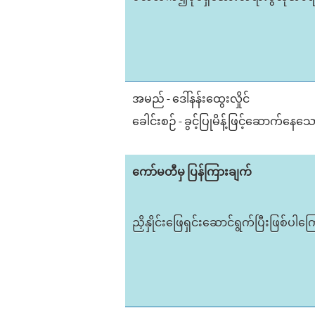
အမည် - ဒေါ်နန်းထွေးလှိုင်
ခေါင်းစဉ် - ခွင့်ပြုမိန့်ဖြင့်ဆော
ကော်မတီမှ ပြန်ကြားချက်
ညှိနှိုင်းဖြေရှင်းဆောင်ရွက်ပြီးဖြစ်ပ