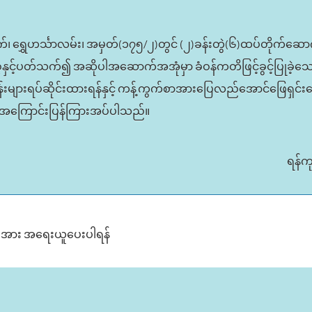
၊ ရွှေဟင်္သာလမ်း၊ အမှတ်(၁၇၅/၂)တွင် (၂)ခန်းတွဲ(၆)ထပ်တိုက်ဆောက
စနှင့်ပတ်သက်၍ အဆိုပါအဆောက်အအုံမှာ ခံဝန်ကတိဖြင့်ခွင့်ပြုခဲ
များရပ်ဆိုင်းထားရန်နှင့် ကန့်ကွက်စာအားပြေလည်အောင်ဖြေရှင်း
း အကြောင်းပြန်ကြားအပ်ပါသည်။
ရန်က
်းအား အရေးယူပေးပါရန်