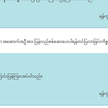
ရန်က
က်နေသော အဆောက်အဦအား ပြန်လည်စစ်ဆေးပေးပါရန်တင်ပြလာခြင်းကိစ္စ
ါကြောင်းပြန်ကြားအပ်ပါသည်။
ရန်က