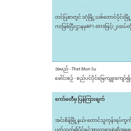
တင်ပြစာတွင် ဒဂုံမြို့သစ်တောင်ပိုင်
က)ဖြစ်ပြီးဌာနမှBP1-6910ဖြင့်(၂)ထပ်
အမည် - Thet Mon Su
ခေါင်းစဉ် - စည်ပင်ပိုင်မြေကျူးကျော
ကော်မတီမှ ပြန်ကြားချက်
အင်းစိန်မြို့နယ်၊ တောင်သူကုန်းရပ်ကွ
ပတ်သက်၍ပိုင်ရှင်အားတရားစွဲဆိုအရေ