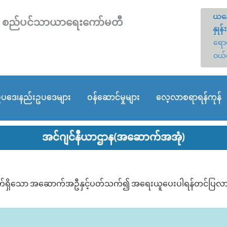
ယနေ
တော် စည်ပင်သာယာရေးကော်မတီ
နှုန်း
ရောင
ဝယ်
ပဒေ၊နည်းဥပဒေများ
ဝန်ဆောင်မှုများ
လေ့လာစရာရန်ကုန်
အင်ဂျင်နီယာဌာန(အဆောက်အအုံ)
ှက်ရှိသော အဆောက်အဦနှင့်ပတ်သက်၍ အရေးယူပေးပါရန်တင်ပြလာခြ