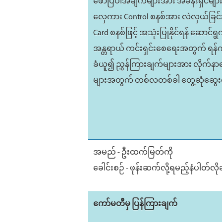
ဖော်ပြပါအချက်များအား အခန်းရှင်များန
လှေကား Control စနစ်အား လဲလှယ်ခြင်း၊
Card စနစ်ဖြင့် အသုံးပြုနိုင်ရန် ဆောင်ရွ
အန္တရာယ် ကင်းရှင်းစေရေးအတွက် ရန်ကု
ခံယူ၍ ညွှန်ကြားချက်များအား လိုက်နာဆောင်
များအတွက် တစ်လတစ်ခါ တွေ့ဆုံဆွေးနွေး
အမည် - ဦးထက်မြတ်ကို
ခေါင်းစဉ် - ဖုန်းဆက်လို့ရမည့်နံပါတ်
ကော်မတီမှ ပြန်ကြားချက်