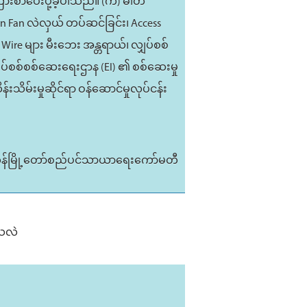
ြားစာပေးပို့ခဲ့ပါသည်။ (က) ဓါတ်
on Fan လဲလှယ် တပ်ဆင်ခြင်း၊ Access
ှိ Wire များ မီးဘေး အန္တရာယ်၊ လျှပ်စစ်
ှပ်စစ်စစ်ဆေးရေးဌာန (EI) ၏ စစ်ဆေးမှု
်းသိမ်းမှုဆိုင်ရာ ဝန်ဆောင်မှုလုပ်ငန်း
ုန်မြို့တော်စည်ပင်သာယာရေးကော်မတီ
ါသလဲ