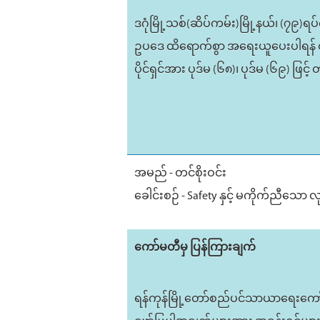
ဒဂုံမြို့သစ်(ဆိပ်ကမ်း)မြို့နယ်၊ (
ဥပဒေ ထိရောက်စွာ အရေးယူပေးပါရန် တ
ပိုင်ရှင်အား ပုဒ်မ (၆၈)၊ ပုဒ်မ (၆၉) 
အမည် - တင်စိုးဝင်း
ခေါင်းစဉ် - Safety နှင့် မကိုက်ညီသော
ကော်မတီမှ ပြန်ကြားချက်
ရန်ကုန်မြို့တော်စည်ပင်သာယာရေးကော်မတီ