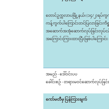
တောင်ဥက္ကလာပမြို့နယ်၊ (၁၄/၂)ရပ်ကွက်
ကန့်ကွက်ပါကြောင်းတင်ပြလာခြင်းကိစ္
အဆောက်အအုံဆောက်လုပ်ခြင်းလုပ်ငန်း
အကြောင်းကြားထားပြီးဖြစ်ပါကြောင်
အမည် - ဒေါ်ဝင်းပပ
ခေါင်းစဉ် - တရားမဝင်ဆောက်လုပ်ခြင
ကော်မတီမှ ပြန်ကြားချက်