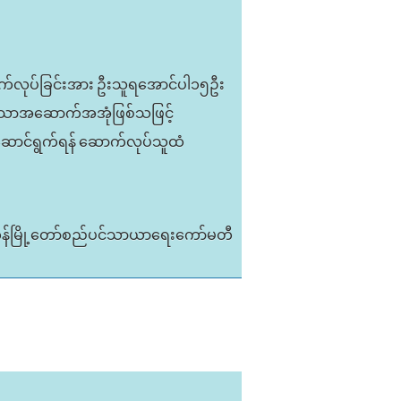
ောက်လုပ်ခြင်းအား ဦးသူရအောင်ပါ၁၅ဦး
ဲ့သောအဆောက်အအုံဖြစ်သဖြင့်
ဆောင်ရွက်ရန် ဆောက်လုပ်သူထံ
ုန်မြို့တော်စည်ပင်သာယာရေးကော်မတီ