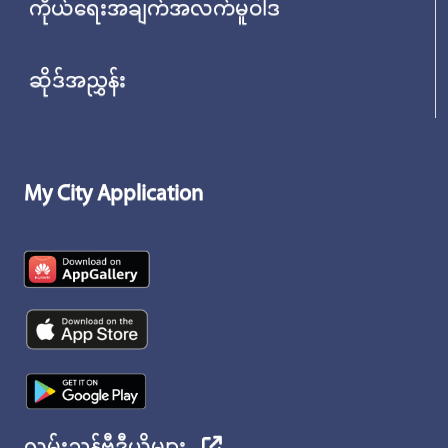
ကိုယ်ရေးအချက်အလက်မူဝါဒ
ဆိုဒ်အညွှန်း
My City Application