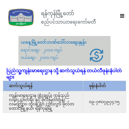
ရန်ကုန်မြို့တော်
စည်ပင်သာယာရေးကော်မတီ
ယနေ့မြို့တော်ဘဏ်ဒေါ်လာစျေးနှုန်း
ရောင်းစျေး - ၂၁၀၀ ကျပ်
ဝယ်စျေး - ၂၁၀၀ ကျပ်
ပြည်သူ့ကျန်းမာရေးဌာန သို့ ဆက်သွယ်ရန် တယ်လီဖုန်းနံပါတ်
များ
ဆက်သွယ်ရန်
ဖုန်းနံပါတ်
ကျန်းမာရေးဌာန (ရုံးချုပ်) ကုန်သည်
လမ်း၊ ၄၆လမ်း နှင့် ဗိုလ်မြတ်ထွန်း
၀၉-၇၈၀၇၉၇၄၁၅
လမ်းကြား၊ တိုးချဲ့ရုံး၊ (၁၀)လွှာ၊ ဗိုလ်တ
ထောင်မြို့နယ်၊ ရန်ကုန်မြို့