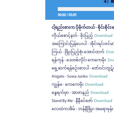
00:00
/
05:05
ငါ့ရည်းစားက ပိုမိုက်တယ် - စိုင်းစိုင်းခမ
ကိုယ်စောင့်နတ် - ဖိုးပြည့်
Download
အကြောင်းပြန်ပေးပါ - အိုင်းရင်းဇင်မာ
ကြယ် - ဖြိုးပြည့်စုံ၊ အောင်ထက်
Dow
ရန်ကုန် - ဒေးဗစ်လိုင်၊ ကေကေမိုး
Dow
ရှေ့ဆက်ရန်စဉ်းစားပါ - ဇော်ဝင်းထွဋ
Arigato - Suwa Junko
Download
ကျွန်မ - ကေကေမိုး
Download
နွေရက်မှာ - အာဇာနည်
Download
Stand By Me - နီနီခင်ဇော်
Download
လေထဲကအိမ် - ဘန်နီဖြိုး၊ အမရာဖုန်း