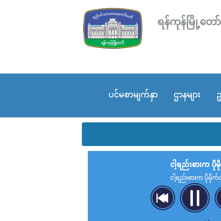
ရန်ကုန်မြို့
ပင်မစာမျက်နှာ
ဌာနများ
ဥ
ငါ့ရည်းစားက ပိုမိုက
ငါ့ရည်းစားက ပိုမိုက်တယ