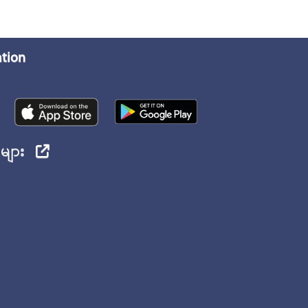
ation
ုများ