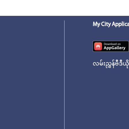
My City Applic
လမ်းညွှန်ဗီဒီယိ