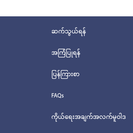
ဆက်သွယ်ရန်
အကြံပြုရန်
ပြန်ကြားစာ
FAQs
ကိုယ်ရေးအချက်အလက်မူဝါဒ