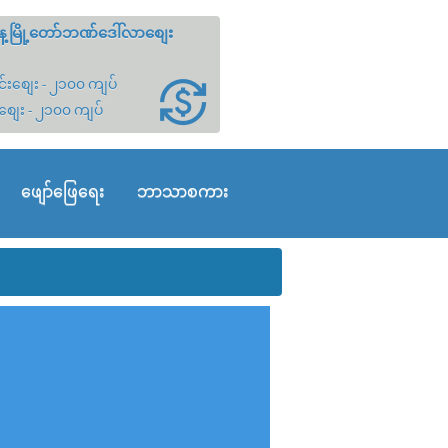
့မြို့တော်ဘဏ်ဒေါ်လာစျေး
်းစျေး - ၂၁၀၀ ကျပ်
စျေး - ၂၁၀၀ ကျပ်
ဖျော်ဖြေရေး
ဘာသာစကား