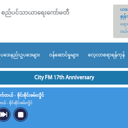
ယနေ
တော် စည်ပင်သာယာရေးကော်မတီ
နှုန်း
ရောင
ဝယ်
ပဒေ၊နည်းဥပဒေများ
ဝန်ဆောင်မှုများ
လေ့လာစရာရန်ကုန်
City FM 17th Anniversary
်တယ် - စိုင်းစိုင်းခမ်းလှိုင်
် - စိုင်းစိုင်းခမ်းလှိုင်