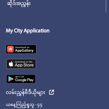
ဆိုဒ်အညွှန်း
My City Application
လမ်းညွှန်ဗီဒီယိုများ
ယနေ့ကြည့်ရှုသူ - ၄၄