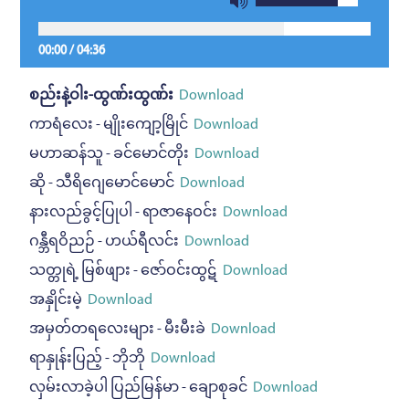
00:00
/
04:36
စည်းနဲ့ဝါး-ထွဏ်းထွဏ်း
Download
ကာရံလေး - မျိုးကျော့မြိုင်
Download
မဟာဆန်သူ - ခင်မောင်တိုး
Download
ဆို - သီရိဂျေမောင်မောင်
Download
နားလည်ခွင့်ပြုပါ - ရာဇာနေဝင်း
Download
ဂန္ဘီရဝိညဉ် - ဟယ်ရီလင်း
Download
သတ္တုရဲ့ မြစ်ဖျား - ဇော်ဝင်းထွဋ်
Download
အနှိုင်းမဲ့
Download
အမှတ်တရလေးများ - မီးမီးခဲ
Download
ရာနှုန်းပြည့် - ဘိုဘို
Download
လှမ်းလာခဲ့ပါ ပြည်မြန်မာ - ချောစုခင်
Download