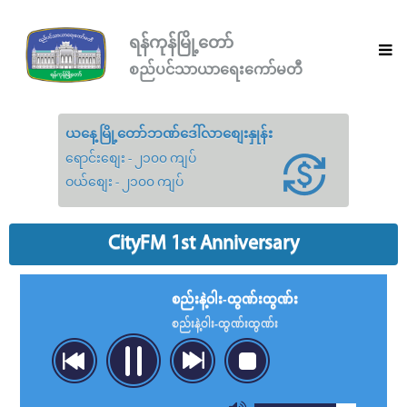
ရန်ကုန်မြို့တော်
စည်ပင်သာယာရေးကော်မတီ
ယနေ့မြို့တော်ဘဏ်ဒေါ်လာစျေးနှုန်း
ရောင်းစျေး - ၂၁၀၀ ကျပ်
ဝယ်စျေး - ၂၁၀၀ ကျပ်
CityFM 1st Anniversary
စည်းနဲ့ဝါး-ထွဏ်းထွဏ်း
စည်းနဲ့ဝါး-ထွဏ်းထွဏ်း