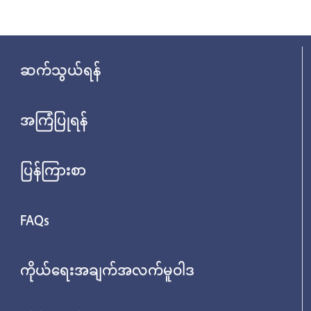
ဆက်သွယ်ရန်
အကြံပြုရန်
ပြန်ကြားစာ
FAQs
ကိုယ်ရေးအချက်အလက်မူဝါဒ