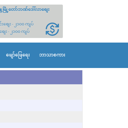
့မြို့တော်ဘဏ်ဒေါ်လာစျေး
်းစျေး - ၂၁၀၀ ကျပ်
စျေး - ၂၁၀၀ ကျပ်
ဖျော်ဖြေရေး
ဘာသာစကား