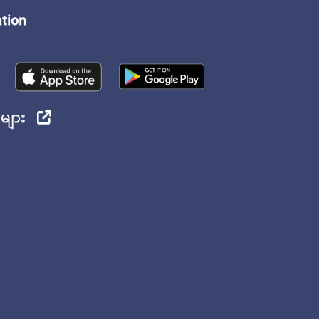
ation
ုများ