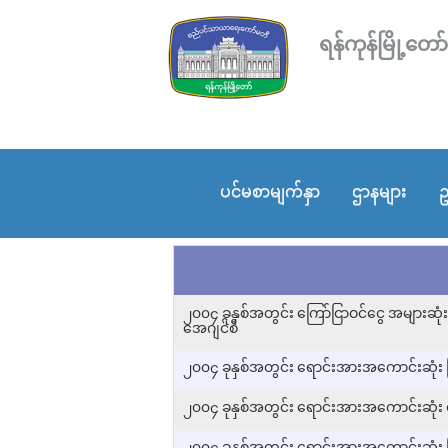
ရန်ကုန်မြို့
ပင်မစာမျက်နှာ
ဌာနများ
ဥ
၂၀၀၄ ခုနှစ်အတွင်း ကြော်ငြာဝင်ငွေ အများဆုံး 
အေဂျင်စီ
၂၀၀၄ ခုနှစ်အတွင်း ရောင်းအားအကောင်းဆုံး 
၂၀၀၄ ခုနှစ်အတွင်း ရောင်းအားအကောင်းဆုံး