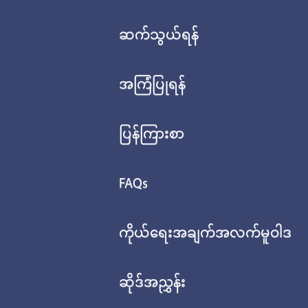
ဆက်သွယ်ရန်
အကြံပြုရန်
ပြန်ကြားစာ
FAQs
ကိုယ်ရေးအချက်အလက်မူဝါဒ
ဆိုဒ်အညွှန်း