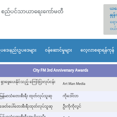
ယနေ
တော် စည်ပင်သာယာရေးကော်မတီ
နှုန်း
ရောင
ဝယ်
ပဒေ၊နည်းဥပဒေများ
ဝန်ဆောင်မှုများ
လေ့လာစရာရန်ကုန်
City FM 3rd Anniversary Awards
ရှာဖွေပေးနိုင်သည့် ကြော်ငြာလုပ်ငန်း
Art Man Media
မြန်မာသံတေးစီးရီး ထုတ်လုပ်သူဆု
ကိုဒေါ်လာ
 ခေတ်ပေါ်တေးစီးရီးထုတ်လုပ်သူဆု
ဦးကိုကိုလွင်