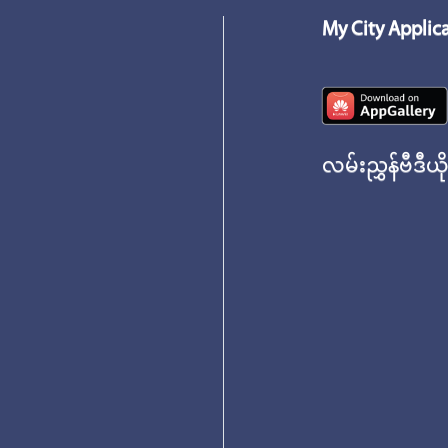
My City Applic
လမ်းညွှန်ဗီဒီယိ