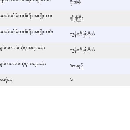
မြန်မာသံတေးစီးရီးအမျိုးသမီး
ပိုးအိစံ
ခေတ်ပေါ်တေးစီးရီး အမျိုးသား
မျိုးကြီး
ခေတ်ပေါ်တေးစီးရီး အမျိုးသမီး
ထွန်းအိန္ဒြာဗိုလ်
်းတောင်းဆိုမှု အများဆုံး
ထွန်းအိန္ဒြာဗိုလ်
်း တောင်းဆိုမှု အများဆုံး
Rဇာနည်
အဖွဲ့ဆု
No