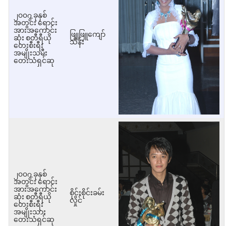
၂၀၀၇ ခုနှစ်
အတွင်း ရောင်း
အားအကောင်း
ဖြူဖြူကျော်
ဆုံး စတီရီယို
သိန်း
တေးစီးရီး
အမျိုးသမီး
တေးသံရှင်ဆု
၂၀၀၇ ခုနှစ်
အတွင်း ရောင်း
အားအကောင်း
စိုင်းစိုင်းခမ်း
ဆုံး စတီရီယို
လှိုင်
တေးစီးရီး
အမျိုးသား
တေးသံရှင်ဆု