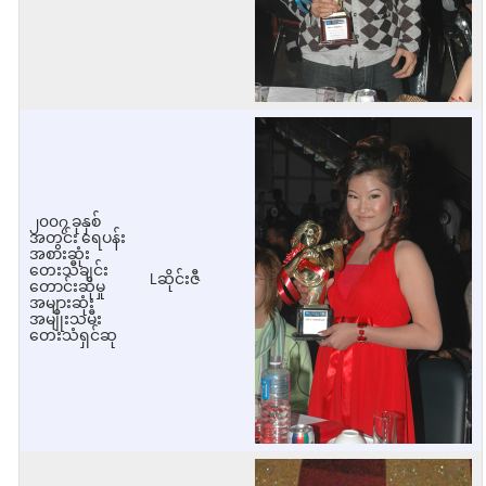
၂၀၀၇ ခုနှစ်
အတွင်း ရေပန်း
အစားဆုံး
တေးသီချင်း
Lဆိုင်းဇီ
တောင်းဆိုမှု
အများဆုံး
အမျိုးသမီး
တေးသံရှင်ဆု