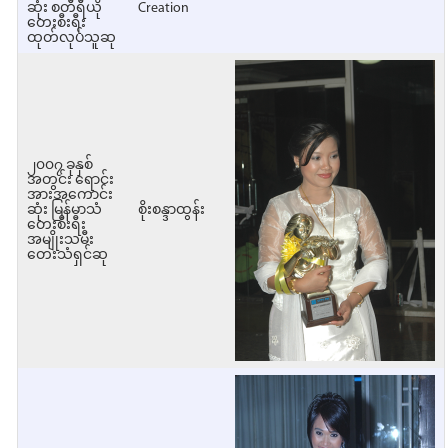
ဆုံး စတီရီယို
Creation
တေးစီးရီး
ထုတ်လုပ်သူဆု
၂၀၀၇ ခုနှစ်
အတွင်း ရောင်း
အားအကောင်း
ဆုံး မြန်မာသံ
စိုးစန္ဒာထွန်း
တေးစီးရီး
အမျိုးသမီး
တေးသံရှင်ဆု