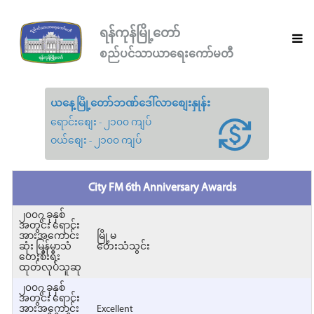
ရန်ကုန်မြို့တော်
စည်ပင်သာယာရေးကော်မတီ
ယနေ့မြို့တော်ဘဏ်ဒေါ်လာစျေးနှုန်း
ရောင်းစျေး - ၂၁၀၀ ကျပ်
ဝယ်စျေး - ၂၁၀၀ ကျပ်
City FM 6th Anniversary Awards
၂၀၀၇ ခုနှစ်
အတွင်း ရောင်း
အားအကောင်း
မြို့မ
ဆုံး မြန်မာသံ
တေးသံသွင်း
တေးစီးရီး
ထုတ်လုပ်သူဆု
၂၀၀၇ ခုနှစ်
အတွင်း ရောင်း
အားအကောင်း
Excellent