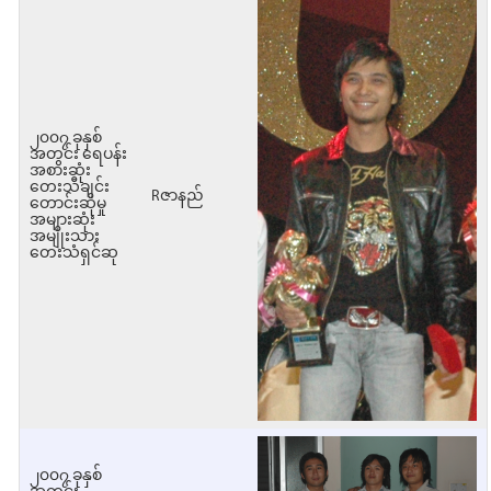
၂၀၀၇ ခုနှစ်
အတွင်း ရေပန်း
အစားဆုံး
တေးသီချင်း
Rဇာနည်
တောင်းဆိုမှု
အများဆုံး
အမျိုးသား
တေးသံရှင်ဆု
၂၀၀၇ ခုနှစ်