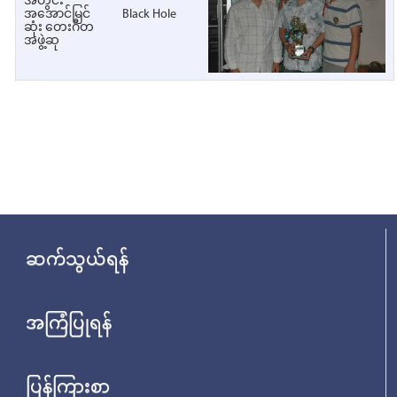
အတွင်း
အအောင်မြင်
Black Hole
ဆုံး တေးဂီတ
အဖွဲ့ဆု
ဆက်သွယ်ရန်
အကြံပြုရန်
ပြန်ကြားစာ