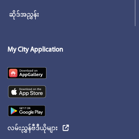
ဆိုဒ်အညွှန်း
My City Application
လမ်းညွှန်ဗီဒီယိုများ