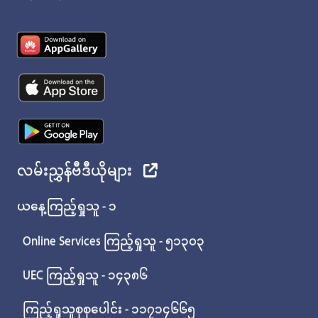
လမ်းညွှန်ဗီဒီယိုများ
ယနေ့ကြည့်ရှုသူ - ၁
Online Services ကြည့်ရှုသူ - ၅၁၃၀၃
UEC ကြည့်ရှုသူ - ၁၄၃၈၆
ကြည့်ရှုသူစုစုပေါင်း - ၁၁၇၁၄၆၆၅