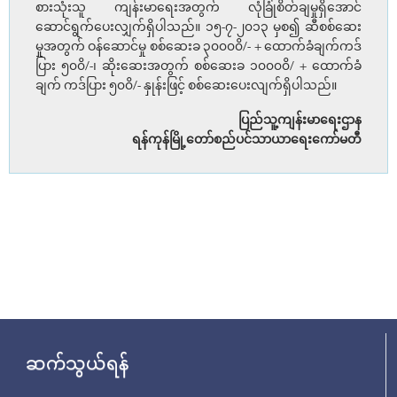
စားသုံးသူ ကျန်းမာရေးအတွက် လုံခြုံစိတ်ချမှုရှိအောင်
ဆောင်ရွက်ပေးလျှက်ရှိပါသည်။ ၁၅-၇-၂၀၁၃ မှစ၍ ဆီစစ်ဆေး
မှုအတွက် ဝန်ဆောင်မှု စစ်ဆေးခ ၃၀၀၀၀ိ/- + ထောက်ခံချက်ကဒ်
ပြား ၅၀၀ိ/-၊ ဆိုးဆေးအတွက် စစ်ဆေးခ ၁၀၀၀၀ိ/ + ထောက်ခံ
ချက် ကဒ်ပြား ၅၀၀ိ/- နှုန်းဖြင့် စစ်ဆေးပေးလျက်ရှိပါသည်။
ပြည်သူ့ကျန်းမာရေးဌာန
ရန်ကုန်မြို့တော်စည်ပင်သာယာရေးကော်မတီ
ဆက်သွယ်ရန်