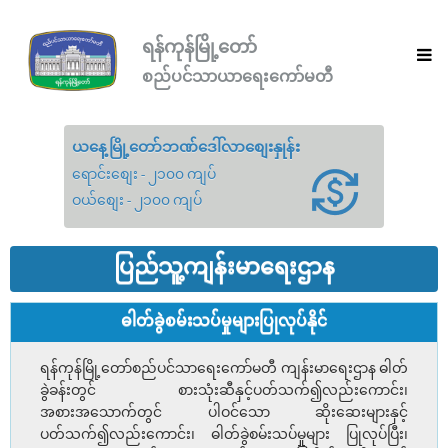
ရန်ကုန်မြို့တော်
စည်ပင်သာယာရေးကော်မတီ
ယနေ့မြို့တော်ဘဏ်ဒေါ်လာစျေးနှုန်း
ရောင်းစျေး - ၂၁၀၀ ကျပ်
ဝယ်စျေး - ၂၁၀၀ ကျပ်
ပြည်သူ့ကျန်းမာရေးဌာန
ဓါတ်ခွဲစမ်းသပ်မှုများပြုလုပ်နိုင်
ရန်ကုန်မြို့တော်စည်ပင်သာရေးကော်မတီ ကျန်းမာရေးဌာန ဓါတ်
ခွဲခန်းတွင် စားသုံးဆီနှင့်ပတ်သက်၍လည်းကောင်း၊
အစားအသောက်တွင် ပါဝင်သော ဆိုးဆေးများနှင့်
ပတ်သက်၍လည်းကောင်း၊ ဓါတ်ခွဲစမ်းသပ်မှုများ ပြုလုပ်ပြီး၊