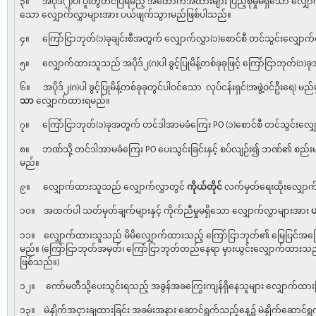
၃။ အပိုဒ်(၂)ပါ ပူးတွဲတင်ပြရမည့် အထောက်အထားများ ပြည့်စုံမှုမရှိသော လျှေ
သော လျှောက်လွှာများအား ပယ်ဖျက်သွားမည်ဖြစ်ပါသည်။
၄။ ကြော်ငြာဘုတ်(၁)ခုချင်းစီအတွက် လျှောက်လွှာ(၁)စောင်စီ တင်သွင်းလျှော
၅။ လျှောက်ထားသူသည် အပိုဒ်၂(ဂ)ပါ ခွင့်ပြုမိန့်တစ်ခုခုဖြင့် ကြော်ငြာဘုတ်(၁)
၆။ အပိုဒ်၂(ဂ)ပါ ခွင့်ပြုမိန့်တစ်ခုခုတွင်ပါဝင်သော လုပ်ငန်းရှင်(အဖွဲ့ဝင်ဦးရေ) 
သာ
လျှောက်ထားရမည်။
၇။ ကြော်ငြာဘုတ်(၁)ခုအတွက် တင်ဒါအာမခံကြေး PO (၁)စောင်စီ တင်သွင်းလျှ
၈။ ဘဏ်သို့ တင်ဒါအာမခံကြေး PO ပေးသွင်းခြင်းနှင့် စပ်လျဉ်း၍ ဘဏ်၏ စည်းမျ
မည်။
၉။ လျှောက်ထားသူသည် လျှောက်လွှာတွင်
ကိုယ်တိုင်
လက်မှတ်ရေးထိုးလျှော
၁၀။ အထက်ပါ သတ်မှတ်ချက်များနှင့် ကိုက်ညီမှုမရှိသော လျှောက်လွှာများအား
၁၁။ လျှောက်ထားသူသည် မိမိလျှောက်ထားသည့် ကြော်ငြာဘုတ်၏ မြေပြင်အခြ
မည်။ (ကြော်ငြာဘုတ်အမှတ်၊ ကြော်ငြာဘုတ်တည်နေရာ မှားယွင်းလျှောက်ထား
ဖြစ်သည်။)
၁၂။ ကော်မတီသို့ပေးသွင်းရသည့် အခွန်အခကြွေးကျန်ရှိနေသူများ လျှောက်ထ
၁၃။ မဲနှိုက်အငှားချထားခြင်း အခမ်းအနား ဆောင်ရွက်သည့်နေ့၌ မဲနှိုက်ဆောင်ရ