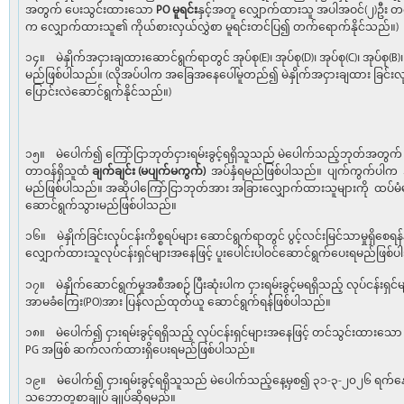
အတွက် ပေးသွင်းထားသော
PO
မူရင်း
နှင့်အတူ လျှောက်ထားသူ အပါအဝင်(၂)ဦး တ
က လျှောက်ထားသူ၏ ကိုယ်စားလှယ်လွှဲစာ မူရင်းတင်ပြ၍ တက်ရောက်နိုင်သည်။)
၁၄။ မဲနှိုက်အငှားချထားဆောင်ရွက်ရာတွင် အုပ်စု(E)၊ အုပ်စု(D)၊ အုပ်စု(C)၊ အုပ်စု(B
မည်ဖြစ်ပါသည်။ (လိုအပ်ပါက အခြေအနေပေါ်မူတည်၍ မဲနှိုက်အငှားချထား ခြင်းလု
ပြောင်းလဲဆောင်ရွက်နိုင်သည်။)
၁၅။ မဲပေါက်၍ ကြော်ငြာဘုတ်ငှားရမ်းခွင့်ရရှိသူသည် မဲပေါက်သည့်ဘုတ်အတွက် ပေ
တာဝန်ရှိသူထံ
ချက်ချင်း (မပျက်မကွက်)
အပ်နှံရမည်ဖြစ်ပါသည်။ ပျက်ကွက်ပါက အမ
မည်ဖြစ်ပါသည်။ အဆိုပါကြော်ငြာဘုတ်အား အခြားလျှောက်ထားသူများကို ထပ်မံ
ဆောင်ရွက်သွားမည်ဖြစ်ပါသည်။
၁၆။ မဲနှိုက်ခြင်းလုပ်ငန်းကိစ္စရပ်များ ဆောင်ရွက်ရာတွင် ပွင့်လင်းမြင်သာမှုရှိစ
လျှောက်ထားသူလုပ်ငန်းရှင်များအနေဖြင့် ပူးပေါင်းပါဝင်ဆောင်ရွက်ပေးရမည်ဖြစ်
၁၇။ မဲနှိုက်ဆောင်ရွက်မှုအစီအစဉ် ပြီးဆုံးပါက ငှားရမ်းခွင့်မရရှိသည့် လုပ်ငန်းရ
အာမခံကြေး(PO)အား ပြန်လည်ထုတ်ယူ ဆောင်ရွက်ရန်ဖြစ်ပါသည်။
၁၈။ မဲပေါက်၍ ငှားရမ်းခွင့်ရရှိသည့် လုပ်ငန်းရှင်များအနေဖြင့် တင်သွင်းထား
PG အဖြစ် ဆက်လက်ထားရှိပေးရမည်ဖြစ်ပါသည်။
၁၉။ မဲပေါက်၍ ငှားရမ်းခွင့်ရရှိသူသည် မဲပေါက်သည့်နေ့မှစ၍ ၃၁-၃-၂၀၂၆ ရက်နေ့ 
သဘောတူစာချုပ် ချုပ်ဆိုရမည်။