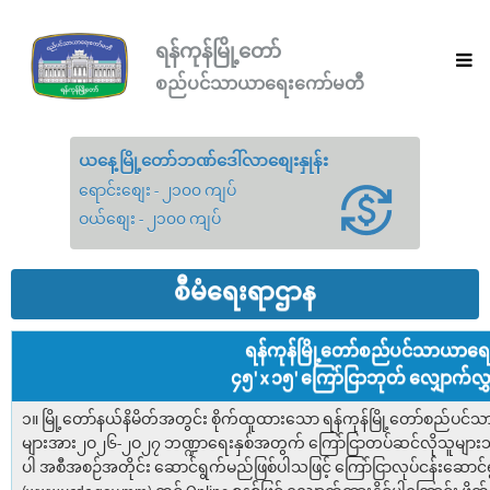
ရန်ကုန်မြို့တော်
စည်ပင်သာယာရေးကော်မတီ
ယနေ့မြို့တော်ဘဏ်ဒေါ်လာစျေးနှုန်း
ရောင်းစျေး - ၂၁၀၀ ကျပ်
ဝယ်စျေး - ၂၁၀၀ ကျပ်
စီမံရေးရာဌာန
ရန်ကုန်မြို့တော်စည်ပင်သာယာရ
၄၅' x ၁၅' ကြော်ငြာဘုတ် လျှောက်လွှ
၁။ မြို့တော်နယ်နိမိတ်အတွင်း စိုက်ထူထားသော ရန်ကုန်မြို့တော်စည်ပင်သ
များအား၂ဝ၂၆-၂ဝ၂၇ ဘဏ္ဍာရေးနှစ်အတွက် ကြော်ငြာတပ်ဆင်လိုသူများသို့
ပါ အစီအစဉ်အတိုင်း ဆောင်ရွက်မည်ဖြစ်ပါသဖြင့် ကြော်ငြာလုပ်ငန်းဆောင