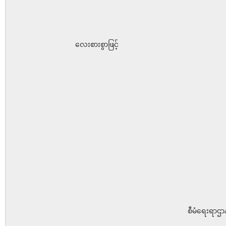
လေးစားစွာဖြင့်
စီမံရေးရာဌာန