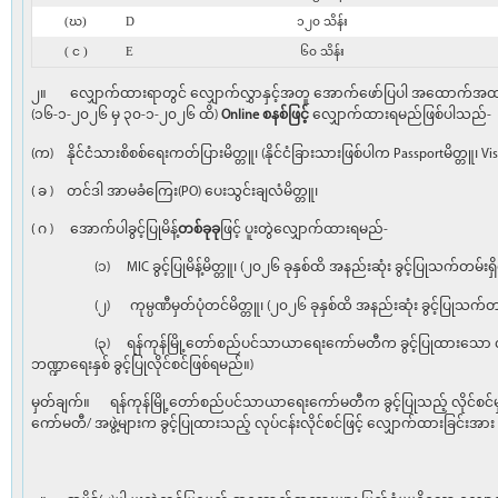
(ဃ)
D
၁၂၀ သိန်း
( င )
E
၆၀ သိန်း
၂။ လျှောက်ထားရာတွင် လျှောက်လွှာနှင့်အတူ အောက်ဖော်ပြပါ အထောက်အထားမ
(၁၆-၁-၂၀၂၆ မှ ၃၀-၁-၂၀၂၆ ထိ)
Online စနစ်ဖြင့်
လျှောက်ထားရမည်ဖြစ်ပါသည်-
(က) နိုင်ငံသားစိစစ်ရေးကတ်ပြားမိတ္တူ၊ (နိုင်ငံခြားသားဖြစ်ပါက Passportမိတ္တူ၊ V
( ခ ) တင်ဒါ အာမခံကြေး(PO) ပေးသွင်းချလံမိတ္တူ၊
( ဂ ) အောက်ပါခွင့်ပြုမိန့်
တစ်ခုခု
ဖြင့် ပူးတွဲလျှောက်ထားရမည်-
(၁) MIC ခွင့်ပြုမိန့်မိတ္တူ၊ (၂၀၂၆ ခုနှစ်ထိ အနည်းဆုံး ခွင့်ပြုသက်တမ်းရှ
(၂) ကုမ္ပဏီမှတ်ပုံတင်မိတ္တူ၊ (၂၀၂၆ ခုနှစ်ထိ အနည်းဆုံး ခွင့်ပြုသက်တမ်
(၃) ရန်ကုန်မြို့တော်စည်ပင်သာယာရေးကော်မတီက ခွင့်ပြုထားသော လုပ်ငန
ဘဏ္ဍာရေးနှစ် ခွင့်ပြုလိုင်စင်ဖြစ်ရမည်။)
မှတ်ချက်။ ရန်ကုန်မြို့တော်စည်ပင်သာယာရေးကော်မတီက ခွင့်ပြုသည့် လိုင်
ကော်မတီ/ အဖွဲ့များက ခွင့်ပြုထားသည့် လုပ်ငန်းလိုင်စင်ဖြင့် လျှောက်ထ