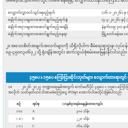
(www.ycdc.gov.mm) တွင် Online စနစ်ဖြင့် လျှောက်ထားနိုင်ပါကြောင်း ဖိ
လျှောက်လွှာတင်သွင်းရမည့်ရက်
(၁၆-၁-၂၀၂၆) မှ
မဲနှိုက်အငှားချထားဆောင်ရွက်မည့်ရက်စွဲ
(၄-၃-၂၀၂၆) နှင့်
မဲနှိုက်အငှားချထားဆောင်ရွက်မည့်အချိန်
နံနက်(၀၉:၃၀) နာရ
မဲနှိုက်အငှားချထားဆောင်ရွက်မည့်နေရာ
မြို့တော်ခန်းမ၊
၂။ အသေးစိတ်အချက်အလက်များကို သိရှိလိုပါက စီမံရေးရာဌာန၊ လုပ်ငန်း
၀၉-၄၅၀၀၃၀၆၇၂ သို့ ရုံးချိန်အတွင်း ဆက်သွယ်စုံစမ်းမေးမြန်းနိုင်ပါသည်။
၄၅ပေ x ၁၅ပေ ကြော်ငြာဆိုင်းဘုတ်များ လျောက်ထားရာတွင် 
၁။ ၂ဝ၂၆-၂ဝ၂၇ ဘဏ္ဍာရေးနှစ်အတွက် ကော်မတီပိုင် ၄၅ပေ × ၁၅ပေ ကြော်ငြာဘုတ်မျ
အလိုက် သတ်မှတ်တင်ဒါအာမခံကြေးငွေ (PO)မှာ အောက်ပါအတိုင်းဖြစ်ပါသည်-
စဉ်
အုပ်စု
(၁)နှစ်ငှားရမ်းခနှုန်းထား(ကျပ်)
(က)
A
၃၀၀ သိန်း
( ခ )
B
၂၂၀ သိန်း
( ဂ )
C
၁၆၅ သိန်း