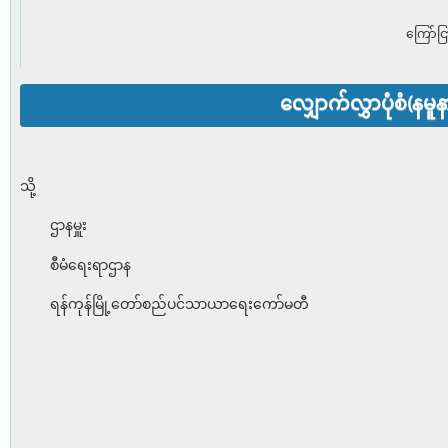
ကြော်ငြ
လျှောက်လွှာပုံစံ(နမူန
သို့
ဌာနမှူး
စီမံရေးရာဌာန
ရန်ကုန်မြို့တော်စည်ပင်သာယာရေးကော်မတီ
ရက်စွဲ၊ 