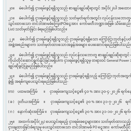
၂၀။ မဲပေါက်၍ ငှားရမ်းခွင့်ရရှိသူသည် စာချုပ်ချုပ်ဆိုရာတွင် အပိုဒ်(၂)ပါ အထော
၂၁။ မဲပေါက်၍ ငှားရမ်းခွင့်ရရှိသူသည် သတ်မှတ်ရက်အတွင်း လုပ်ငန်းသဘောတူစာချု
သွင်းထားသော တင်ဒါအာမခံကြေး(PO)ငွေအား ကော်မတီဘဏ္ဍာအဖြစ် သိမ်းဆည်းခံ
List) သတ်မှတ်ခြင်း ခံရမည်ဖြစ်ပါသည်။
၂၂။ မဲပေါက်၍ ငှားရမ်းခွင့်ရရှိသူသည် ငှားရမ်းခွင့်ရရှိသော ကြော်ငြာဘုတ်နှင့
အဖွဲ့အစည်းများက သတ်မှတ်ထားသောအခွန်အခများ ပေးဆောင်ရမည်ဖြစ်ပါသည်
၂၃။ မဲပေါက်၍ ငှားရမ်းခွင့်ရရှိသူသည် လုပ်ငန်းသဘောတူ စာချုပ်ချုပ်ဆိုရာတွင် ငှား
ကိုယ်တိုင်ဆောင်ရွက်နိုင်ခြင်းမရှိပါက ငှားရမ်းခွင့်ရရှိသူမှ တရားဝင် General Power 
ချုပ်ဆိုခွင့်ပြုမည်ဖြစ်ပါသည်။
၂၄။ မဲပေါက်၍ ငှားရမ်းခွင့်ရရှိသူသည် ငှားရမ်းခွင့်ရရှိသည့် ကြော်ငြာဘုတ်အတွ
ခွဲ၍ အရစ်ကျပေးသွင်းရမည်ဖြစ်ပါသည်-
(က) ပထမအကြိမ် ။ ငှားရမ်းခကျသင့်ငွေ၏ ၄၀ % အား ၃၀-၄-၂၀၂၆ ရက်နေ့ 
( ခ ) ဒုတိယအကြိမ် ။ ငှားရမ်းခကျသင့်ငွေ၏ ၃၀ % အား ၃၁-၇-၂၀၂၆ ရက်န
( ဂ ) နောက်ဆုံးအကြိမ် ။ ငှားရမ်းခကျသင့်ငွေ၏ ၃၀ % အား ၃၁-၁၀-၂၀၂၆ ရက်န
၂၅။ အထက်အပိုဒ်(၂၄) ပေးသွင်းရမည့် ငှားရမ်းခငွေများအား သတ်မှတ်ထားသည့်ရ
ငှားချထားခြင်းခံရသူမှ ပေးသွင်းထားသော တင်ဒါအာမခံ PO ငွေအား ကော်မတီပိုင