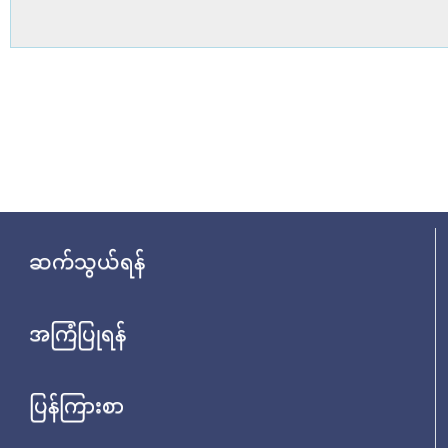
ဆက်သွယ်ရန်
အကြံပြုရန်
ပြန်ကြားစာ