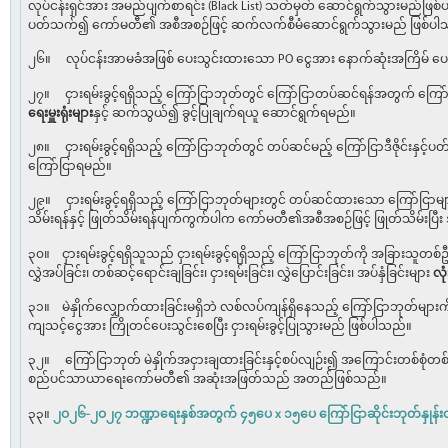
လုပ်ငန်းရှင်အား အမည်ပျက်စာရင်း (Black List) သတ်မှတ် ဆောင်ရွက်သွားမည်ဖြစ
ပတ်သက်၍ ကော်မတီ၏ အစီအစဉ်ဖြင့် ဆက်လက်စီမံဆောင်ရွက်သွားမည် ဖြစ်ပါ
၂၆။ လုပ်ငန်းအာမခံအဖြစ် ပေးသွင်းထားသော PO ငွေအား နောက်ဆုံးအကြိမ် ပေးသွ
၂၇။ ငှားရမ်းခွင့်ရရှိသည့် ကြော်ငြာဘုတ်တွင် ကြော်ငြာတပ်ဆင်ရန်အတွက် ကြေ
ရေးမှူးရုံးများ
နှင့် ဆက်သွယ်၍ ခွင့်ပြုချက်ရယူ ဆောင်ရွက်ရမည်။
၂၈။ ငှားရမ်းခွင့်ရရှိသည့် ကြော်ငြာဘုတ်တွင် တပ်ဆင်မည့် ကြော်ငြာဒီဇိုင်းနှင့်
ကြော်ငြာရမည်။
၂၉။ ငှားရမ်းခွင့်ရရှိသည့် ကြော်ငြာဘုတ်များတွင် တပ်ဆင်ထားသော ကြော်ငြာမျာ
သိမ်းရန်နှင့် ဖြုတ်သိမ်းရန်ပျက်ကွက်ပါက ကော်မတီ၏အစီအစဉ်ဖြင့် ဖြုတ်သိမ်းပြီ
၃၀။ ငှားရမ်းခွင့်ရရှိသူသည် ငှားရမ်းခွင့်ရရှိသည့် ကြော်ငြာဘုတ်ကို အခြားသူတစ်ဦ
လွှဲအပ်ခြင်း၊ တစ်ဆင့်ရောင်းချခြင်း၊ ငှားရမ်းခြင်း၊ လွှဲပြောင်းခြင်း၊ အပ်နှံခြင်းများ
လုံ
၃၁။ မဲနှိုက်လျှောက်ထားခြင်းမရှိဘဲ လစ်လပ်ကျန်ရှိနေသည့် ကြော်ငြာဘုတ်များက
ကျသင့်ငွေအား ကြိုတင်ပေးသွင်းစေပြီး ငှားရမ်းခွင့်ပြုသွားမည် ဖြစ်ပါသည်။
၃၂။ ကြော်ငြာဘုတ် မဲနှိုက်အငှားချထားခြင်းနှင့်စပ်လျဉ်း၍ အကြောင်းတစ်စုံတစ်
စည်ပင်သာယာရေးကော်မတီ၏ အဆုံးအဖြတ်သည် အတည်ဖြစ်သည်။
၃၃။
၂ဝ၂၆-၂ဝ၂၇ ဘဏ္ဍာရေးနှစ်အတွက် ၄၅ပေ x ၁၅ပေ ကြော်ငြာဆိုင်းဘုတ်နှုန်း