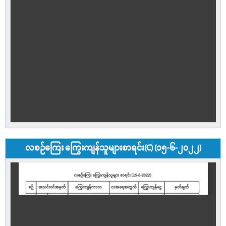
လစဉ်ကြေး ကြွေးကျန်သူများစာရင်း(C) (၁၅-၆-၂၀၂၂)