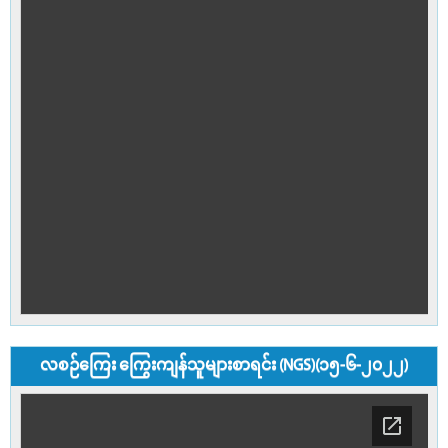
လစဉ်ကြေး ကြွေးကျန်သူများစာရင်း (NGS)(၁၅-၆-၂၀၂၂)