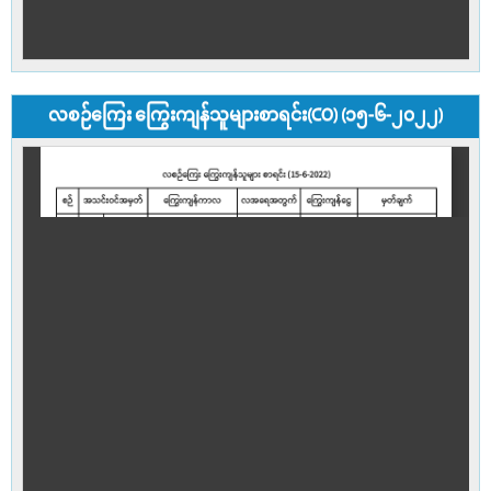
လစဉ်ကြေး ကြွေးကျန်သူများစာရင်း(CO) (၁၅-၆-၂၀၂၂)