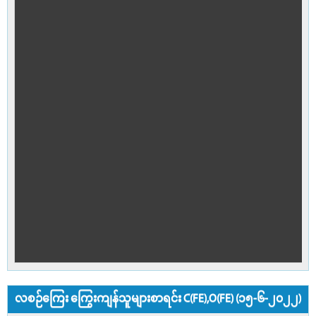
လစဉ်ကြေး ကြွေးကျန်သူများစာရင်း C(FE),O(FE) (၁၅-၆-၂၀၂၂)