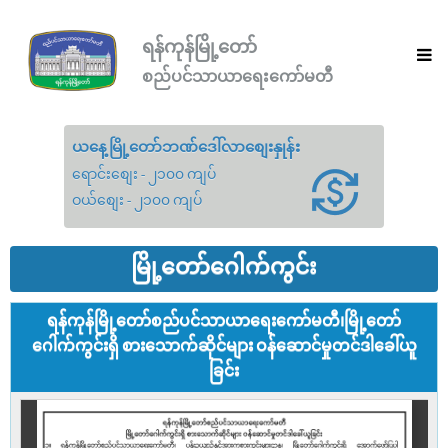
ရန်ကုန်မြို့တော်
စည်ပင်သာယာရေးကော်မတီ
ယနေ့မြို့တော်ဘဏ်ဒေါ်လာစျေးနှုန်း
ရောင်းစျေး - ၂၁၀၀ ကျပ်
ဝယ်စျေး - ၂၁၀၀ ကျပ်
မြို့တော်ဂေါက်ကွင်း
ရန်ကုန်မြို့တော်စည်ပင်သာယာရေးကော်မတီ၊မြို့တော်
ဂေါက်ကွင်းရှိ စားသောက်ဆိုင်များ ဝန်ဆောင်မှုတင်ဒါခေါ်ယူ
ခြင်း