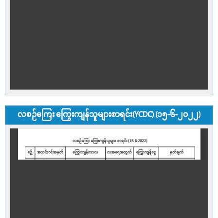
လစဉ်ကြေး ကြွေးကျန်သူများစာရင်း(YCDC) (၁၅-၆-၂၀၂၂)