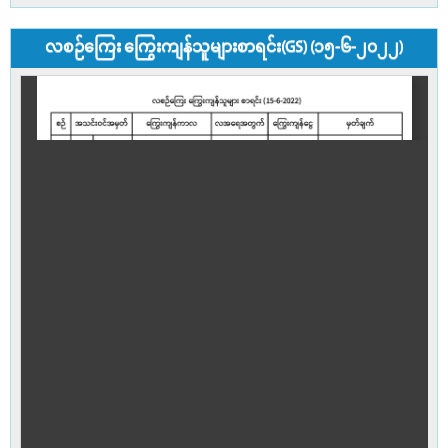
လစဉ်ကြေး ကြွေးကျန်သူများစာရင်း(GS) (၁၅-၆-၂၀၂၂)