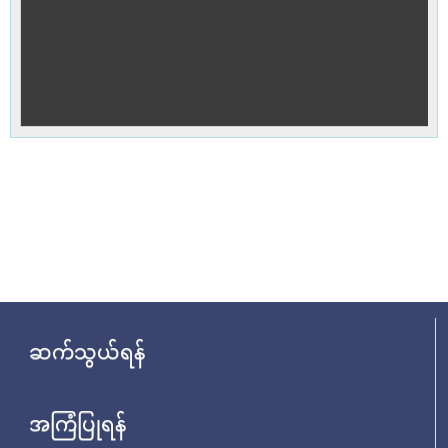
ဆက်သွယ်ရန်
အကြံပြုရန်