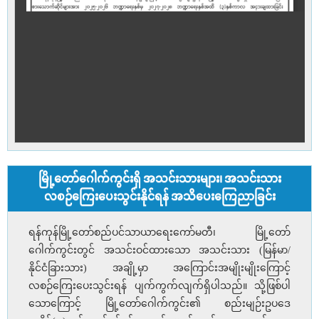
မြို့တော်ဂေါက်ကွင်းရှိ အသင်းသားများ၊ အသင်းသား
လစဉ်ကြေးပေးသွင်းနိုင်ရန် အသိပေးကြေညာခြင်း
ရန်ကုန်မြို့တော်စည်ပင်သာယာရေးကော်မတီ၊ မြို့တော်
ဂေါက်ကွင်းတွင် အသင်းဝင်ထားသော အသင်းသား (မြန်မာ/
နိုင်ငံခြားသား) အချို့မှာ အကြောင်းအမျိုးမျိုးကြောင့်
လစဉ်ကြေးပေးသွင်းရန် ပျက်ကွက်လျက်ရှိပါသည်။ သို့ဖြစ်ပါ
သောကြောင့် မြို့တော်ဂေါက်ကွင်း၏ စည်းမျဉ်းဥပဒေ