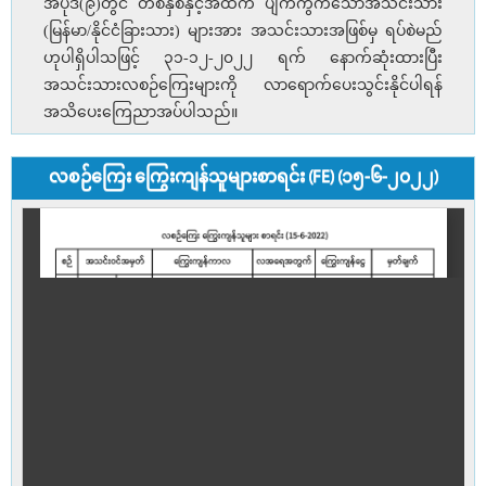
အပိုဒ်(၉)တွင် တစ်နှစ်နှင့်အထက် ပျက်ကွက်သောအသင်းသား
(မြန်မာ/နိုင်ငံခြားသား) များအား အသင်းသားအဖြစ်မှ ရပ်စဲမည်
ဟုပါရှိပါသဖြင့် ၃၁-၁၂-၂၀၂၂ ရက် နောက်ဆုံးထားပြီး
အသင်းသားလစဉ်ကြေးများကို လာရောက်ပေးသွင်းနိုင်ပါရန်
အသိပေးကြေညာအပ်ပါသည်။
လစဉ်ကြေး ကြွေးကျန်သူများစာရင်း (FE) (၁၅-၆-၂၀၂၂)