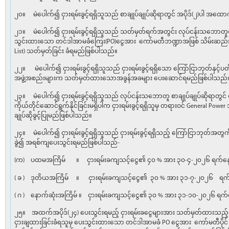
၂၀။ မဲပေါက်၍ ငှားရမ်းခွင့်ရရှိသူသည် စာချုပ်ချုပ်ဆိုရာတွင် အပိုဒ်(၂)ပါ အထော
၂၁။ မဲပေါက်၍ ငှားရမ်းခွင့်ရရှိသူသည် သတ်မှတ်ရက်အတွင်း လုပ်ငန်းသဘောတူစာချု
သွင်းထားသော တင်ဒါအာမခံကြေး(PO)ငွေအား ကော်မတီဘဏ္ဍာအဖြစ် သိမ်းဆည်းခံ
List) သတ်မှတ်ခြင်း ခံရမည်ဖြစ်ပါသည်။
၂၂။ မဲပေါက်၍ ငှားရမ်းခွင့်ရရှိသူသည် ငှားရမ်းခွင့်ရရှိသော ကြော်ငြာဘုတ်နှင့
အဖွဲ့အစည်းများက သတ်မှတ်ထားသောအခွန်အခများ ပေးဆောင်ရမည်ဖြစ်ပါသည်
၂၃။ မဲပေါက်၍ ငှားရမ်းခွင့်ရရှိသူသည် လုပ်ငန်းသဘောတူ စာချုပ်ချုပ်ဆိုရာတွင် ငှား
ကိုယ်တိုင်ဆောင်ရွက်နိုင်ခြင်းမရှိပါက ငှားရမ်းခွင့်ရရှိသူမှ တရားဝင် General Power 
ချုပ်ဆိုခွင့်ပြုမည်ဖြစ်ပါသည်။
၂၄။ မဲပေါက်၍ ငှားရမ်းခွင့်ရရှိသူသည် ငှားရမ်းခွင့်ရရှိသည့် ကြော်ငြာဘုတ်အတွ
ခွဲ၍ အရစ်ကျပေးသွင်းရမည်ဖြစ်ပါသည်-
(က) ပထမအကြိမ် ။ ငှားရမ်းခကျသင့်ငွေ၏ ၄၀ % အား ၃၀-၄-၂၀၂၆ ရက်နေ့ 
( ခ ) ဒုတိယအကြိမ် ။ ငှားရမ်းခကျသင့်ငွေ၏ ၃၀ % အား ၃၁-၇-၂၀၂၆ ရက်န
( ဂ ) နောက်ဆုံးအကြိမ် ။ ငှားရမ်းခကျသင့်ငွေ၏ ၃၀ % အား ၃၁-၁၀-၂၀၂၆ ရက်န
၂၅။ အထက်အပိုဒ်(၂၄) ပေးသွင်းရမည့် ငှားရမ်းခငွေများအား သတ်မှတ်ထားသည့်ရ
ငှားချထားခြင်းခံရသူမှ ပေးသွင်းထားသော တင်ဒါအာမခံ PO ငွေအား ကော်မတီပိုင