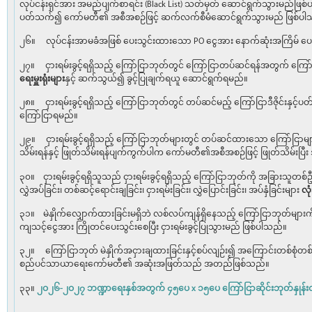
လုပ်ငန်းရှင်အား အမည်ပျက်စာရင်း (Black List) သတ်မှတ် ဆောင်ရွက်သွားမည်ဖြစ
ပတ်သက်၍ ကော်မတီ၏ အစီအစဉ်ဖြင့် ဆက်လက်စီမံဆောင်ရွက်သွားမည် ဖြစ်ပါ
၂၆။ လုပ်ငန်းအာမခံအဖြစ် ပေးသွင်းထားသော PO ငွေအား နောက်ဆုံးအကြိမ် ပေးသွ
၂၇။ ငှားရမ်းခွင့်ရရှိသည့် ကြော်ငြာဘုတ်တွင် ကြော်ငြာတပ်ဆင်ရန်အတွက် ကြေ
ရေးမှူးရုံးများ
နှင့် ဆက်သွယ်၍ ခွင့်ပြုချက်ရယူ ဆောင်ရွက်ရမည်။
၂၈။ ငှားရမ်းခွင့်ရရှိသည့် ကြော်ငြာဘုတ်တွင် တပ်ဆင်မည့် ကြော်ငြာဒီဇိုင်းနှင့်
ကြော်ငြာရမည်။
၂၉။ ငှားရမ်းခွင့်ရရှိသည့် ကြော်ငြာဘုတ်များတွင် တပ်ဆင်ထားသော ကြော်ငြာမျာ
သိမ်းရန်နှင့် ဖြုတ်သိမ်းရန်ပျက်ကွက်ပါက ကော်မတီ၏အစီအစဉ်ဖြင့် ဖြုတ်သိမ်းပြီ
၃၀။ ငှားရမ်းခွင့်ရရှိသူသည် ငှားရမ်းခွင့်ရရှိသည့် ကြော်ငြာဘုတ်ကို အခြားသူတစ်ဦ
လွှဲအပ်ခြင်း၊ တစ်ဆင့်ရောင်းချခြင်း၊ ငှားရမ်းခြင်း၊ လွှဲပြောင်းခြင်း၊ အပ်နှံခြင်းများ
လုံ
၃၁။ မဲနှိုက်လျှောက်ထားခြင်းမရှိဘဲ လစ်လပ်ကျန်ရှိနေသည့် ကြော်ငြာဘုတ်များက
ကျသင့်ငွေအား ကြိုတင်ပေးသွင်းစေပြီး ငှားရမ်းခွင့်ပြုသွားမည် ဖြစ်ပါသည်။
၃၂။ ကြော်ငြာဘုတ် မဲနှိုက်အငှားချထားခြင်းနှင့်စပ်လျဉ်း၍ အကြောင်းတစ်စုံတစ်
စည်ပင်သာယာရေးကော်မတီ၏ အဆုံးအဖြတ်သည် အတည်ဖြစ်သည်။
၃၃။
၂ဝ၂၆-၂ဝ၂၇ ဘဏ္ဍာရေးနှစ်အတွက် ၄၅ပေ x ၁၅ပေ ကြော်ငြာဆိုင်းဘုတ်နှုန်း