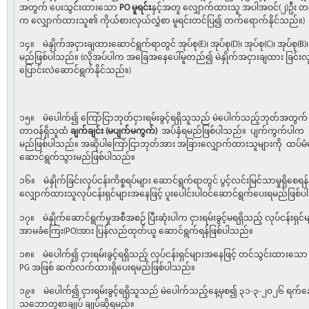
အတွက် ပေးသွင်းထားသော
PO
မူရင်း
နှင့်အတူ လျှောက်ထားသူ အပါအဝင်(၂)ဦး တ
က လျှောက်ထားသူ၏ ကိုယ်စားလှယ်လွှဲစာ မူရင်းတင်ပြ၍ တက်ရောက်နိုင်သည်။)
၁၄။ မဲနှိုက်အငှားချထားဆောင်ရွက်ရာတွင် အုပ်စု(E)၊ အုပ်စု(D)၊ အုပ်စု(C)၊ အုပ်စု(B
မည်ဖြစ်ပါသည်။ (လိုအပ်ပါက အခြေအနေပေါ်မူတည်၍ မဲနှိုက်အငှားချထား ခြင်းလု
ပြောင်းလဲဆောင်ရွက်နိုင်သည်။)
၁၅။ မဲပေါက်၍ ကြော်ငြာဘုတ်ငှားရမ်းခွင့်ရရှိသူသည် မဲပေါက်သည့်ဘုတ်အတွက် ပေ
တာဝန်ရှိသူထံ
ချက်ချင်း (မပျက်မကွက်)
အပ်နှံရမည်ဖြစ်ပါသည်။ ပျက်ကွက်ပါက အမ
မည်ဖြစ်ပါသည်။ အဆိုပါကြော်ငြာဘုတ်အား အခြားလျှောက်ထားသူများကို ထပ်မံ
ဆောင်ရွက်သွားမည်ဖြစ်ပါသည်။
၁၆။ မဲနှိုက်ခြင်းလုပ်ငန်းကိစ္စရပ်များ ဆောင်ရွက်ရာတွင် ပွင့်လင်းမြင်သာမှုရှိစ
လျှောက်ထားသူလုပ်ငန်းရှင်များအနေဖြင့် ပူးပေါင်းပါဝင်ဆောင်ရွက်ပေးရမည်ဖြစ်
၁၇။ မဲနှိုက်ဆောင်ရွက်မှုအစီအစဉ် ပြီးဆုံးပါက ငှားရမ်းခွင့်မရရှိသည့် လုပ်ငန်းရ
အာမခံကြေး(PO)အား ပြန်လည်ထုတ်ယူ ဆောင်ရွက်ရန်ဖြစ်ပါသည်။
၁၈။ မဲပေါက်၍ ငှားရမ်းခွင့်ရရှိသည့် လုပ်ငန်းရှင်များအနေဖြင့် တင်သွင်းထား
PG အဖြစ် ဆက်လက်ထားရှိပေးရမည်ဖြစ်ပါသည်။
၁၉။ မဲပေါက်၍ ငှားရမ်းခွင့်ရရှိသူသည် မဲပေါက်သည့်နေ့မှစ၍ ၃၁-၃-၂၀၂၆ ရက်နေ့ 
သဘောတူစာချုပ် ချုပ်ဆိုရမည်။