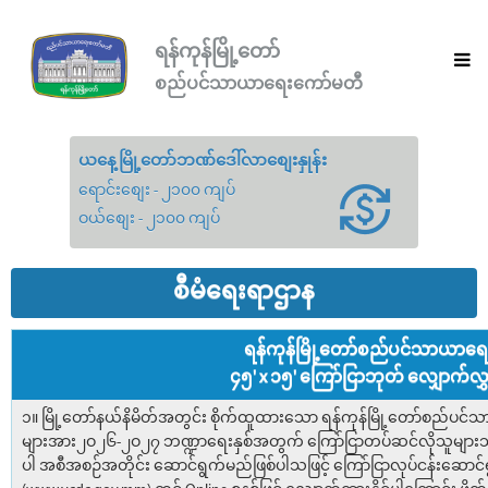
ရန်ကုန်မြို့တော်
စည်ပင်သာယာရေးကော်မတီ
ယနေ့မြို့တော်ဘဏ်ဒေါ်လာစျေးနှုန်း
ရောင်းစျေး - ၂၁၀၀ ကျပ်
ဝယ်စျေး - ၂၁၀၀ ကျပ်
စီမံရေးရာဌာန
ရန်ကုန်မြို့တော်စည်ပင်သာယာရ
၄၅' x ၁၅' ကြော်ငြာဘုတ် လျှောက်လွှ
၁။ မြို့တော်နယ်နိမိတ်အတွင်း စိုက်ထူထားသော ရန်ကုန်မြို့တော်စည်ပင်သ
များအား၂ဝ၂၆-၂ဝ၂၇ ဘဏ္ဍာရေးနှစ်အတွက် ကြော်ငြာတပ်ဆင်လိုသူများသို့
ပါ အစီအစဉ်အတိုင်း ဆောင်ရွက်မည်ဖြစ်ပါသဖြင့် ကြော်ငြာလုပ်ငန်းဆောင