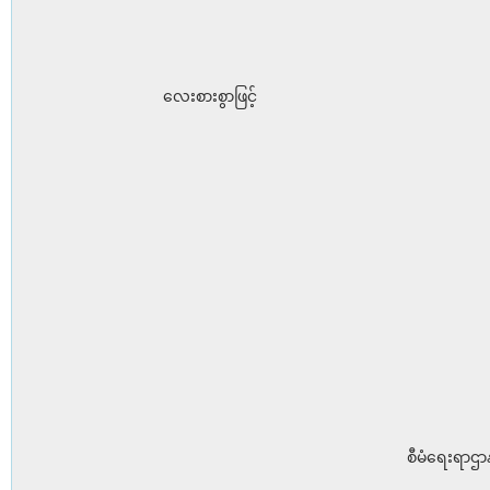
လေးစားစွာဖြင့်
စီမံရေးရာဌာန