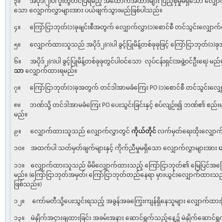
၃။ အပိုဒ်(၂)ပါ ပူးတွဲတင်ပြရမည့် အထောက်အထားများ ပြည့်စုံမှုမရှိသော လျှေ
သော လျှောက်လွှာများအား ပယ်ဖျက်သွားမည်ဖြစ်ပါသည်။
၄။ ကြော်ငြာဘုတ်(၁)ခုချင်းစီအတွက် လျှောက်လွှာ(၁)စောင်စီ တင်သွင်းလျှော
၅။ လျှောက်ထားသူသည် အပိုဒ်၂(ဂ)ပါ ခွင့်ပြုမိန့်တစ်ခုခုဖြင့် ကြော်ငြာဘုတ်(၁)
၆။ အပိုဒ်၂(ဂ)ပါ ခွင့်ပြုမိန့်တစ်ခုခုတွင်ပါဝင်သော လုပ်ငန်းရှင်(အဖွဲ့ဝင်ဦးရေ) 
သာ
လျှောက်ထားရမည်။
၇။ ကြော်ငြာဘုတ်(၁)ခုအတွက် တင်ဒါအာမခံကြေး PO (၁)စောင်စီ တင်သွင်းလျှ
၈။ ဘဏ်သို့ တင်ဒါအာမခံကြေး PO ပေးသွင်းခြင်းနှင့် စပ်လျဉ်း၍ ဘဏ်၏ စည်းမျ
မည်။
၉။ လျှောက်ထားသူသည် လျှောက်လွှာတွင်
ကိုယ်တိုင်
လက်မှတ်ရေးထိုးလျှော
၁၀။ အထက်ပါ သတ်မှတ်ချက်များနှင့် ကိုက်ညီမှုမရှိသော လျှောက်လွှာများအား
၁၁။ လျှောက်ထားသူသည် မိမိလျှောက်ထားသည့် ကြော်ငြာဘုတ်၏ မြေပြင်အခြ
မည်။ (ကြော်ငြာဘုတ်အမှတ်၊ ကြော်ငြာဘုတ်တည်နေရာ မှားယွင်းလျှောက်ထား
ဖြစ်သည်။)
၁၂။ ကော်မတီသို့ပေးသွင်းရသည့် အခွန်အခကြွေးကျန်ရှိနေသူများ လျှောက်ထ
၁၃။ မဲနှိုက်အငှားချထားခြင်း အခမ်းအနား ဆောင်ရွက်သည့်နေ့၌ မဲနှိုက်ဆောင်ရ