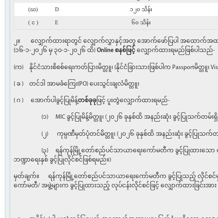
(ဃ)
D
၁၂၀ သိန်း
( င )
E
၆၀ သိန်း
၂။ လျှောက်ထားရာတွင် လျှောက်လွှာနှင့်အတူ အောက်ဖော်ပြပါ အထောက်အထားမ
(၁၆-၁-၂၀၂၆ မှ ၃၀-၁-၂၀၂၆ ထိ)
Online စနစ်ဖြင့်
လျှောက်ထားရမည်ဖြစ်ပါသည်-
(က) နိုင်ငံသားစိစစ်ရေးကတ်ပြားမိတ္တူ၊ (နိုင်ငံခြားသားဖြစ်ပါက Passportမိတ္တူ၊ V
( ခ ) တင်ဒါ အာမခံကြေး(PO) ပေးသွင်းချလံမိတ္တူ၊
( ဂ ) အောက်ပါခွင့်ပြုမိန့်
တစ်ခုခု
ဖြင့် ပူးတွဲလျှောက်ထားရမည်-
(၁) MIC ခွင့်ပြုမိန့်မိတ္တူ၊ (၂၀၂၆ ခုနှစ်ထိ အနည်းဆုံး ခွင့်ပြုသက်တမ်းရှ
(၂) ကုမ္ပဏီမှတ်ပုံတင်မိတ္တူ၊ (၂၀၂၆ ခုနှစ်ထိ အနည်းဆုံး ခွင့်ပြုသက်တမ်
(၃) ရန်ကုန်မြို့တော်စည်ပင်သာယာရေးကော်မတီက ခွင့်ပြုထားသော လုပ်ငန
ဘဏ္ဍာရေးနှစ် ခွင့်ပြုလိုင်စင်ဖြစ်ရမည်။)
မှတ်ချက်။ ရန်ကုန်မြို့တော်စည်ပင်သာယာရေးကော်မတီက ခွင့်ပြုသည့် လိုင်
ကော်မတီ/ အဖွဲ့များက ခွင့်ပြုထားသည့် လုပ်ငန်းလိုင်စင်ဖြင့် လျှောက်ထ