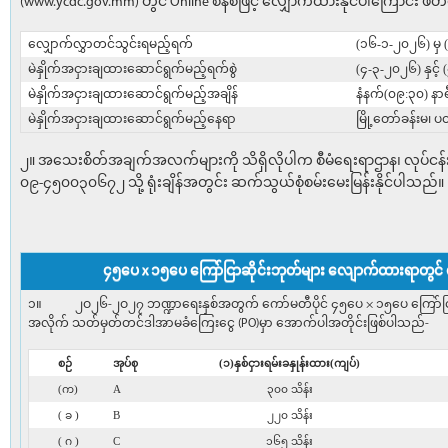
(www.ycdc.gov.mm) တွင် Online စနစ်ဖြင့် လျှောက်ထားနိုင်ပါကြောင်း ဖိ
လျှောက်လွှာတင်သွင်းရမည့်ရက်
(၁၆-၁-၂၀၂၆) မှ
မဲနှိုက်အငှားချထားဆောင်ရွက်မည့်ရက်စွဲ
(၄-၃-၂၀၂၆) နှင့်
မဲနှိုက်အငှားချထားဆောင်ရွက်မည့်အချိန်
နံနက်(၀၉:၃၀) နာရ
မဲနှိုက်အငှားချထားဆောင်ရွက်မည့်နေရာ
မြို့တော်ခန်းမ၊
၂။ အသေးစိတ်အချက်အလက်များကို သိရှိလိုပါက စီမံရေးရာဌာန၊ လုပ်ငန်း
၀၉-၄၅၀၀၃၀၆၇၂ သို့ ရုံးချိန်အတွင်း ဆက်သွယ်စုံစမ်းမေးမြန်းနိုင်ပါသည်။
၄၅ပေ x ၁၅ပေ ကြော်ငြာဆိုင်းဘုတ်များ လျောက်ထားရာတွင် 
၁။ ၂ဝ၂၆-၂ဝ၂၇ ဘဏ္ဍာရေးနှစ်အတွက် ကော်မတီပိုင် ၄၅ပေ × ၁၅ပေ ကြော်ငြာဘုတ်မျ
အလိုက် သတ်မှတ်တင်ဒါအာမခံကြေးငွေ (PO)မှာ အောက်ပါအတိုင်းဖြစ်ပါသည်-
စဉ်
အုပ်စု
(၁)နှစ်ငှားရမ်းခနှုန်းထား(ကျပ်)
(က)
A
၃၀၀ သိန်း
( ခ )
B
၂၂၀ သိန်း
( ဂ )
C
၁၆၅ သိန်း