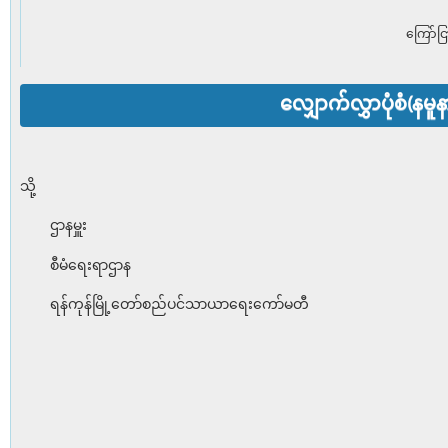
ကြော်ငြ
လျှောက်လွှာပုံစံ(နမူန
သို့
ဌာနမှူး
စီမံရေးရာဌာန
ရန်ကုန်မြို့တော်စည်ပင်သာယာရေးကော်မတီ
ရက်စွဲ၊ 