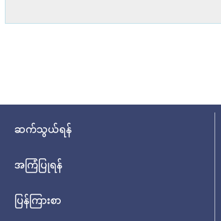
ဆက်သွယ်ရန်
အကြံပြုရန်
ပြန်ကြားစာ