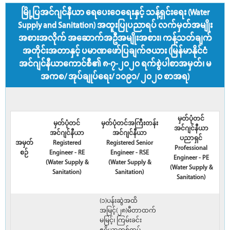
မြို့ပြအင်ဂျင်နီယာ ရေပေးဝေရေးနှင့် သန့်ရှင်းရေး (Water
Supply and Sanitation) အထူးပြုပညာရပ် လက်မှတ်အမျိုး
အစားအလိုက် အဆောက်အဦအမျိုးအစား၊ ကန့်သတ်ချက်
အတိုင်းအတာနှင့် ပမာဏဖော်ပြချက်ဇယား (မြန်မာနိုင်ငံ
အင်ဂျင်နီယာကောင်စီ၏ ၈-၇-၂၀၂၀ ရက်စွဲပါစာအမှတ်၊ မ
အကစ/ အုပ်ချုပ်ရေး/ ၁၀၉၁/ ၂၀၂၀ စာအရ)
မှတ်ပုံတင်
မှတ်ပုံတင်
မှတ်ပုံတင်အကြီးတန်း
အင်ဂျင်နီယာ
အင်ဂျင်နီယာ
အင်ဂျင်နီယာ
ပညာရှင်
အမှတ်
Registered
Registered Senior
Professional
စဉ်
Engineer - RE
Engineer - RSE
Engineer - PE
(Water Supply &
(Water Supply &
(Water Supply &
Sanitation)
Sanitation)
Sanitation)
(၁)ပန်းဆွဲအထိ
အမြင့်(၂၈)မီတာထက်
မမြင့်၊ ကြမ်းခင်း