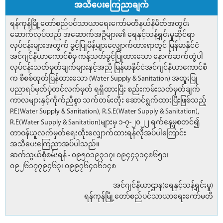
အသိပေးကြေညာချက်
ရန်ကုန်မြို့တော်စည်ပင်သာယာရေးကော်မတီနယ်နိမိတ်အတွင်း
ဆောက်လုပ်သည့် အဆောက်အဦများ၏ ရေနှင့်သန့်ရှင်းမှုဆိုင်ရာ
လုပ်ငန်းများအတွက် ခွင့်ပြုမိန့်များလျှောက်ထားရာတွင် မြန်မာနိုင်ငံ
အင်ဂျင်နီယာကောင်စီမှ ကန့်သတ်ခွင့်ပြုထားသော နောက်ဆက်တွဲပါ
လုပ်ငန်းသတ်မှတ်ချက်များနှင့်အညီ မြန်မာနိုင်ငံအင်ဂျင်နီယာကောင်စီ
က စိစစ်ထုတ်ပြန်ထားသော (Water Supply & Sanitation) အထူးပြု
ပညာရပ်မှတ်ပုံတင်လက်မှတ် ရရှိထားပြီး စည်းကမ်းသတ်မှတ်ချက်
ကာလများနှင့်ကိုက်ညီစွာ သက်တမ်းတိုး ဆောင်ရွက်ထားပြီးဖြစ်သည့်
P.E(Water Supply & Sanitation), R.S.E(Water Supply & Sanitation),
R.E(Water Supply & Sanitation)များမှ ၁-၇-၂၀၂၂ ရက်နေ့မှစတင်၍
တာဝန်ယူလက်မှတ်ရေးထိုးလျှောက်ထားရန်လိုအပ်ပါကြောင်း
အသိပေးကြေညာအပ်ပါသည်။
ဆက်သွယ်စုံစမ်းရန် - ၀၉၅၀၁၉၃၁၇၊ ၀၉၄၄၃၁၄၈၆၅၁၊
၀၉၂၆၁၇၇၉၄၆၃၊ ၀၉၉၇၆၄၀၆၁၄၈
အင်ဂျင်နီယာဌာန(ရေနှင့်သန့်ရှင်းမှု)
ရန်ကုန်မြို့တော်စည်ပင်သာယာရေးကော်မတီ