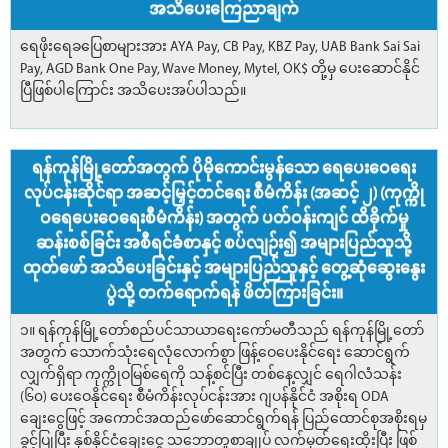
အသိပေးကြေညာချက်
ရေဖိုးရေခပြေစာများအား AYA Pay, CB Pay, KBZ Pay, UAB Bank Sai Sai
Pay, AGD Bank One Pay, Wave Money, Mytel, OK$ တို့မှ ပေးဆောင်နိုင်
ပြီဖြစ်ပါကြောင်း အသိပေးအပ်ပါသည်။
ရန်ကုန်မြို့တော်အတွက် ပိုမိုကောင်းမွန်သော ရေပေးဝေရေး
လုပ်ငန်းဆိုင်ရာ အဆင့်မြှင့်တင်ရေး စီမံကိန်း (အဆင့် ၂) (ကုက္ကို
ဝရေပေးဝေရေးစီမံကိန်း) အတွက် ပတ်ဝန်းကျင် ထိခိုက်မှု
ဆန်းစစ်ခြင်း အစီရင်ခံစာနှင့် စပ်လျဉ်း၍ အများပြည်သူသို့
ထုတ်ဖော် အသိပေးခြင်းနှင့် အများပြည်သူနှင့် တွေ့ဆုံဆွေးနွေး
ပွဲသို့ တက်ရောက်ရန် ဖိတ်ကြားခြင်း။
၁။ ရန်ကုန်မြို့တော်စည်ပင်သာယာရေးကော်မတီသည် ရန်ကုန်မြို့တော်
အတွက် သောက်သုံးရေလုံလောက်စွာ ဖြန့်ဝေပေးနိုင်ရေး ဆောင်ရွက်
လျှက်ရှိရာ ကုက္ကိုဝမြစ်ရေကို သန့်စင်ပြီး တစ်နေ့လျှင် ရေဂါလံသန်း
(၆၀) ပေးဝေနိုင်ရေး စီမံကိန်းလုပ်ငန်းအား ဂျပန်နိုင်ငံ အစိုးရ ODA
ချေးငွေဖြင့် အကောင်အထည်ဖော်ဆောင်ရွက်ရန် ပြည်ထောင်စုအစိုးရမှ
ခွင့်ပြုပြီး နှစ်နိုင်ငံချေးငွေ သဘောတူစာချုပ် လက်မှတ်ရေးထိုးပြီး ဖြစ်