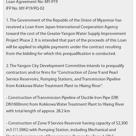
Loan Agreement No: MY-P19
IFP No: MY-P19/PQ-02
1. The Government of the Republic of the Union of Myanmar has
received a Loan from Japan International Cooperation Agency
toward the cost of the Greater Yangon Water Supply Improvement
Project Phase 2. It is intended that part of the proceeds of this Loan
will be applied to eligible payments under the contract resulting
from the bidding for which this prequalification is conducted.
2. The Yangon City Development Committee intends to prequalify
contractors and/or firms for “Construction of Zone 9 and Pearl
Service Reservoirs, Pumping Stations, and Transmission Pipeline
from Kokkowa Water Treatment Plant to Hlaing River”.
- Construction of Transmission Pipeline of Ductile Iron Pipe (DIP,
DN1600mm) from Kokkowa Water Treatment Plant to Hlaing River
with total length of approx. 28.2 km
- Construction of Zone 9 Service Reservoir having capacity of 52,300
m3 (11.5MG) with Pumping Station, including Mechanical and