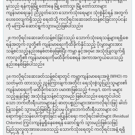
မှု)သည် ရန်ကုန်မြို့တော်နေ မြို့တော်သူ၊ မြို့တော်သားများ
ကျန်းမာရေးနှင့် ညီညွတ်သော သောက်သုံးရေများ သုံးစွဲနိုင်ရန် အတွက်
ပေးဝေလျက်ရှိသည့် ရေထဲသို့ ကလိုရင်းဆေးခတ်သန့်စင်ခြင်းလုပ်ငန်း
ကို မကြာမီ ဆောင်ရွက်သွားမည်ဖြစ်ပါသည်။
၂။ ကလိုရင်းဆေးခတ်သန့်စင်ခြင်းသည် သောက်သုံးရေသန့်များရရှိစေ
ရန်အတွက် လူတို့၏ ကျန်းမာရေးကိုထိခိုက်နိုင်သည့် ပိုးမွှားများအား
သန့်စင်သည့်နည်းစနစ်တစ်ခုဖြစ်ပြီး ကမ္ဘာ နှင့်အဝှမ်း အသုံးပြုလျက်ရှိ
ကာလူတို့၏ ကျန်းမာရေးကိုမထိခိုက်စေရန် အကာအကွယ်ပေးသည့်
နည်းစနစ်ဖြစ်ပါသည်။
၃။ ကလိုရင်းဆေးခတ်သန့်စင်ရာတွင် ကမ္ဘာ့ကျန်းမာရေးအဖွဲ့ (WHO) က
သတ်မှတ် ထားသည့် ညွှန်ကြားချက်အတိုင်း ရေသုံးစွဲသူပြည်သူများ၏
ကျန်းမာရေးကို မထိခိုက်သော ပမာဏဖြစ်သည့် 4 mg/L ထက် မများ
သည့်နှုန်းဖြင့် အသုံးပြုသန့်စင်သွားမည် ဖြစ်ပါသည်။ ရေတွင်ပါဝင်
သော ဘက်တီးရီးယားများနှင့် ဓာတုပစ္စည်းများအားကလိုရင်းဖြင့် ဓါတ်
ပြုသန့်စင် သွားမည်ဖြစ်ပြီး ပြင်ပမှ ပိုးမွှားဘက်တီးရီးယားများ ဝင်
ရောက်ရှင်သန်ပေါက်ဖွားခြင်း မပြုနိုင်ရေး ကလိုရင်းဓါတ်များ (Residual
Chlorine) ကြွင်းကျန်မှုရှိနေစေရန် ဆောင်ရွက် သွားမည်ဖြစ်သဖြင့်
ပြည်သူလူထုအားပေးဝေသည့် သောက်သုံးရေတွင် ကလိုရင်းအနံ့ ရရှိ