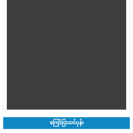
ကြော်ငြာသင်ပုန်း