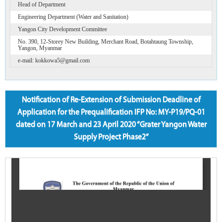
Head of Department
Engineering Department (Water and Sanitation)
Yangon City Development Committee
No. 390, 12-Storey New Building, Merchant Road, Botahtaung Township,
Yangon, Myanmar
e-mail: kokkowa5@gmail.com
Notification of Re-Extension of Submission Deadline of
Application for the Prequalification IFP No: MY-P19/PQ-01
dated on 17 March and 23 April 2020 “Grater Yangon Water
Supply Project Phase2“