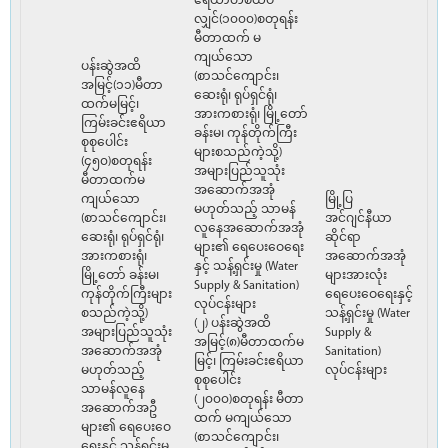
ဧရိယာတစ်ထပ်
လျှင်(၁၀၀၀)စတုရန်း
မီတာထက် မ
ကျယ်သော
ပန်းဆွဲအထိ
(စာသင်ကျောင်း၊
အမြင့်(၁၁)မီတာ
ဆေးရုံ၊ ရုပ်ရှင်ရုံ၊
ထက်မမြင့်၊
အားကစားရုံ၊ မြို့တော်
ကြမ်းခင်းဧရိယာ
ခန်းမ၊ ကုန်တိုက်ကြီး
စုစုပေါင်း
များစသည်ကဲ့သို့)
(၄၅၀)စတုရန်း
အများပြည်သူသုံး
မီတာထက်မ
အဆောက်အအုံ
ကျယ်သော
မြို့ပြ
မဟုတ်သည့် သာမန်
(စာသင်ကျောင်း၊
အင်ဂျင်နီယာ
လူနေအဆောက်အအုံ
ဆေးရုံ၊ ရုပ်ရှင်ရုံ၊
ဆိုင်ရာ
များ၏ ရေပေးဝေရေး
အားကစားရုံ၊
အဆောက်အအုံ
နှင့် သန့်ရှင်းမှု (Water
မြို့တော် ခန်းမ၊
များအားလုံး
Supply & Sanitation)
ကုန်တိုက်ကြီးများ
ရေပေးဝေရေးနှင့်
လုပ်ငန်းများ
စသည်ကဲ့သို့)
သန့်ရှင်းမှု (Water
(၂) ပန်းဆွဲအထိ
အများပြည်သူသုံး
Supply &
အမြင့်(၈)မီတာထက်မ
အဆောက်အအုံ
Sanitation)
မြင့်၊ ကြမ်းခင်းဧရိယာ
မဟုတ်သည့်
လုပ်ငန်းများ
စုစုပေါင်း
သာမန်လူနေ
(၂၀၀၀)စတုရန်း မီတာ
အဆောက်အဦ
ထက် မကျယ်သော
များ၏ ရေပေးဝေ
(စာသင်ကျောင်း၊
ရေးနှင့် သန့်ရှင်းမှု