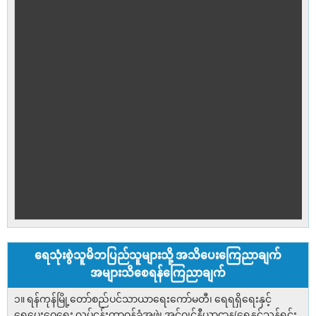
ရေသုံးစွဲသူမိဘပြည်သူများသို့ အသိပေးကြေညာချက်
အများသိစေရန်ကြေညာချက်
၁။ ရန်ကုန်မြို့တော်စည်ပင်သာယာရေးကော်မတီ၊ ရေရရှိရေးနှင့်
ရေပေးဝေရေး လုပ်ငန်းတာဝန်ခံအဖွဲ့၊ အင်ဂျင်နီယာဌာန(ရေနှင့်သန့်ရှင်း