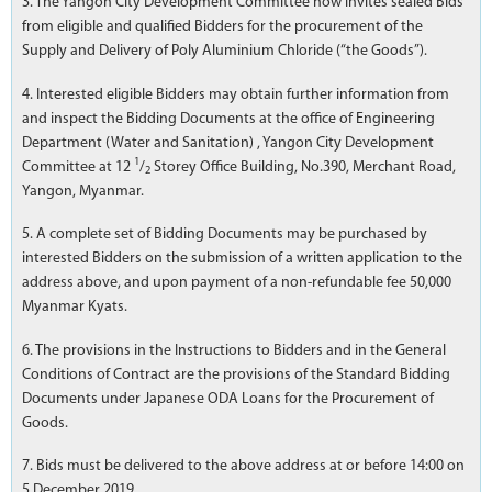
3. The Yangon City Development Committee now invites sealed Bids
from eligible and qualified Bidders for the procurement of the
Supply and Delivery of Poly Aluminium Chloride (“the Goods”).
4. Interested eligible Bidders may obtain further information from
and inspect the Bidding Documents at the office of Engineering
Department (Water and Sanitation) , Yangon City Development
1
Committee at 12
/
Storey Office Building, No.390, Merchant Road,
2
Yangon, Myanmar.
5. A complete set of Bidding Documents may be purchased by
interested Bidders on the submission of a written application to the
address above, and upon payment of a non-refundable fee 50,000
Myanmar Kyats.
6. The provisions in the Instructions to Bidders and in the General
Conditions of Contract are the provisions of the Standard Bidding
Documents under Japanese ODA Loans for the Procurement of
Goods.
7. Bids must be delivered to the above address at or before 14:00 on
5 December 2019.