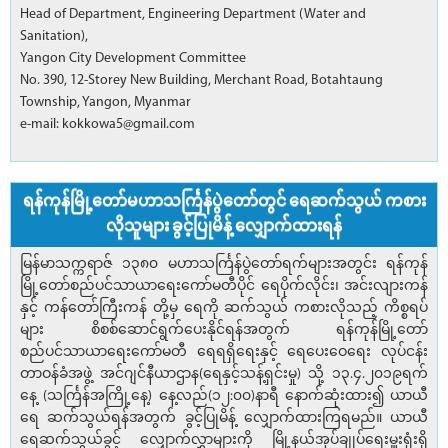
Head of Department, Engineering Department (Water and
Sanitation),
Yangon City Development Committee
No. 390, 12-Storey New Building, Merchant Road, Botahtaung
Township, Yangon, Myanmar
e-mail: kokkowa5@gmail.com
ရန်ကုန်မြို့တော်မဟာသင်္ကြန်ပွဲတော်တွင် ရေဆက်သွယ် ကစား
လိုသူများ ခွင့်ပြုမိန့် လျှောက်ထားရန်
မြန်မာသက္ကရာဇ် ၁၃၈၀ မဟာသင်္ကြန်ပွဲတော်ရက်များအတွင်း ရန်ကုန်
မြို့တော်စည်ပင်သာယာရေးကော်မတီပိုင် ရေပိုက်လိုင်း၊ အင်းလျားကန်
နှင့် ကန်တော်ကြီးကန် တို့မှ ရေကို ဆက်သွယ် ကစားလိုသည့် ကိစ္စရပ်
များ စိစစ်ဆောင်ရွက်ပေးနိုင်ရန်အတွက် ရန်ကုန်မြို့တော်
စည်ပင်သာယာရေးကော်မတီ ရေရရှိရေးနှင့် ရေပေးဝေရေး လုပ်ငန်း
တာဝန်ခံအဖွဲ့ အင်ဂျင်နီယာဌာန(ရေနှင့်သန့်ရှင်းမှု) သို့ ၁၃.၄.၂၀၁၉ရက်
နေ့ (သင်္ကြန်အကြို့နေ့) နေ့လည်(၁၂:၀၀)နာရီ နောက်ဆုံးထား၍ ယာယီ
ရေ ဆက်သွယ်ရန်အတွက် ခွင့်ပြုမိန့် လျှောက်ထားကြရမည်။ ယာယီ
ရေဆက်သွယ်ခွင့် လျှောက်လွှာများကို မြို့နယ်အုပ်ချုပ်ရေးမှူးရုံးရှိ