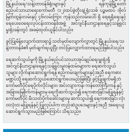
မြို့နယ်(ရေ/သန့်)တာဝန်ခံရုံးများနှင့် ရန်ကုန်မြို့တော်
စည်ပင်သာယာရေးကော်မတီ (၁၂)ထပ်ခွဲတိုးချဲ့ရုံးသစ် ပဉ္စမထပ် (ဗိုလ်
မြတ်ထွန်းလမ်းနှင့် ၄၆လမ်းကြား ကုန်သည်လမ်းပေါ်) ရှိ ရေရရှိရေးနှင့်
ရေပေးဝေရေးလုပ်ငန်းတာဝန်ခံအဖွဲ့ အင်ဂျင်နီယာဌာန(ရေနှင့်သန့်ရှင်း
မှု)ရုံးခန်းတွင် အခမဲ့ထုတ်ယူနိုင်ပါသည်။
ခွင့်ပြုမိန့်လျောက်ထားရာ၌ သတ်မှတ်လျောက်လွှာတွင် မြို့နယ်(ရေ/သ
န့်)တာဝန်ခံ၏ မှတ်ချက်ရယူပြီး တင်ပြလျှောက်ထားရမည်ဖြစ်ပါသည်။
ရေဆက်သွယ်မှုကို မြို့နယ်စည်ပင်သာယာအုပ်ချုပ်ရေးမှူးရုံးရှိ
အင်ဂျင်နီယာဌာန(ရေနှင့်သန့်ရှင်းမှု)ဝန်ထမ်းများက ရေဆက်သွယ်
သူများ လိုက်နာဆောင်ရွက်ရန် စည်ကမ်းချက်များနှင့်အညီ ရေကစား
မဏ္ဍပ်သို့ ရေဆက်သွယ်ဆောင်ရွက်ပေးမည်ဖြစ်ပြီး ခွင့်ပြုချက်မရှိဘဲ
ကော်မတီပိုင်ရေပိုက်လိုင်းများ၊ အင်းလျားကန်၊ ကန်တော်ကြီးကန် နှင့်
အခြားမြေစိုက်ကန်များမှ ရေကိုဆက်သွယ်၍ ရေကစားခြင်းမပြုရန်နှင့်
ကော်မတီပိုင် မီးသတ်ပိုက်ခေါင်းများမှ ဆက်သွယ်၍ ရေကစားခြင်း လုံး
ဝ(လုံးဝ) မပြုရန်နှင့် ပြုလုပ်ပါက တည်ဆဲဥပဒေများနှင့်အညီ အရေးယူ
ဆောင်ရွက်သွားမည်ဖြစ်ကြောင်း သိရသည်။