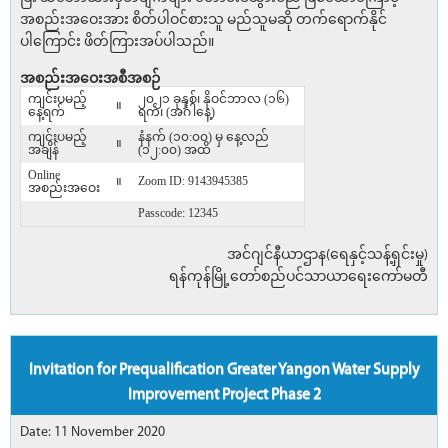
အစည်းအဝေးအား စိတ်ပါဝင်စားသူ မည်သူမဆို တက်ရောက်နိုင်
ပါ‌ကြောင်း ဖိတ်ကြားအပ်ပါသည်။
အစည်းအဝေးအစီအစဉ်
ကျင်းပမည့်
၂၀၂၁ ခုနှစ်၊ နိုဝင်ဘာလ (၁၆)
။
နေ့ရက်
ရက်၊ (အင်္ဂါနေ့)
ကျင်းပမည့်
နံနက် (၁၀:၀၀) မှ နေ့လည်
။
အချိန်
(၁၂:၀၀) အထိ
Online
။
Zoom ID: 9143945385
အစည်းအဝေး
Passcode: 12345
အင်ဂျင်နီယာဌာန(ရေနှင့်သန့်ရှင်းမှု)
ရန်ကုန်မြို့တော်စည်ပင်သာယာရေးကော်မတီ
Invitation for Prequalification Greater Yangon Water Supply
Improvement Project Phase 2
Date: 11 November 2020