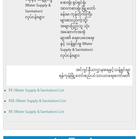
ဆေးရုံ၊ ရုပ်ရှင်ရုံ၊
(Water Supply &
အားကစားရုံ၊ မြို့တော်
Sanitation)
ခန်းမ၊ ကုန်တိုက်ကြီး
လုပ်ငန်းများ
များစသည်ကဲ့သို့)
အများပြည်သူ သုံး
အဆောက်အအုံ
များ၏ ရေပေးဝေရေး
နှင့် သန့်ရှင်းမှု (Water
Supply & Sanitation)
လုပ်ငန်းများ
အင်ဂျင်နီယာဌာန(ရေနှင့်သန့်ရှင်းမှု)
ရန်ကုန်မြို့တော်စည်ပင်သာယာရေးကော်မတီ
PE (Water Supply & Sanitation) List
RSE (Water Supply & Sanitation) List
RE (Water Supply & Sanitation) List