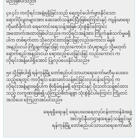
မည်ဖြစ်ပါသည်။
၄။ ၄င်း ကလိုရင်းအနံ့ရရှိခြင်းသည် ရေတွင်ပေါက်ဖွားနိုင်သော
ရောဂါပိုးမွှားများအား ဆေးခတ်သန့်စင်ပြီးဖြစ်ကြောင်းနှင့် ကျန်းမာရေး
ကိုမထိခိုက်ဘဲ ရေကောင်းရေသန့်အဖြစ် သုံးစွဲနိုင်ကြောင်း
အထောက်အထားဖြစ်ပါသည်။ ကလိုရင်းအနံ့အား ကြိုက်နှစ်သက်မှုမရှိ
ပါက တစ်ရက်တာ သိုလှောင်ထားခြင်းဖြင့်လည်းကောင်း၊ မိနစ်
အနည်းငယ် ကြိုချက်ခြင်းဖြင့် လည်းကောင်း၊ သံပုရာရည် သို့မဟုတ်
ရှောက်ရည်အနည်းငယ် ရောထည့်ပေးခြင်းဖြင့် လည်းကောင်း က
လိုရင်းအနံ့မပါရှိအောင် ပြုလုပ်ပေးနိုင်ပါသည်။
၅။ သို့ဖြစ်ပါ၍ ရန်ကုန်မြို့တော်စည်ပင်သာယာရေးကော်မတီမှ ပေးဝေ
သည့်ရေတွင် ကလိုရင်း ဆေးခတ်သန့်စင်ခြင်းလုပ်ငန်းကြောင့် က
လိုရင်းအနံ့များရရှိပါက စိုးရိမ်ရန်မရှိ ကြောင်းနှင့် ပိုးသတ်သန့်စင်ထား
သည့် လက္ခဏာဖြစ်၍ ယုံကြည်စိတ်ချစွာ သုံးစွဲနိုင်ပါကြောင်း ကြိုတင်
အသိပေး ကြေညာအပ်ပါသည်။
ရေရရှိရေးနှင့် ရေပေးဝေရေးလုပ်ငန်းတာဝန်ခံအဖွဲ့
အင်ဂျင်နီယာဌာန(ရေနှင့်သန့်ရှင်းမှု)
ရန်ကုန်မြို့တော်စည်ပင်သာယာရေးကော်မတီ