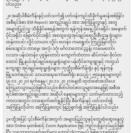
ပါသည်။
၂။ အဆိုပါစီမံကိန်းနှင့်ပတ်သက်၍ ပတ်ဝန်းကျင်ထိခိုက်မှုဆန်းစစ်ခြင်း
အစီရင်ခံစာ (EIA Report) အကျဉ်းချုပ် အား အကြံပြုလွှာနှင့် အတူ
အများပြည်သူ သိရှိနိုင်စေရန်အတွက် ရန်ကုန်အရှေ့ပိုင်းခရိုင်၊ အနောက်
ပိုင်းခရိုင်၊ မြောက်ပိုင်းခရိုင် အထွေထွေအုပ်ချုပ်ရေးဦးစီးဌာန ရုံးများ၊
ထန်းတပင်၊ လှိုင်သာယာ၊ လှိုင်၊ ဗဟန်း၊ ကမာရွတ်၊ ကြည့်မြင်တိုင်၊
စမ်းချောင်း၊ တာမွေ၊ အလုံ၊ ဒဂုံ၊ မင်္ဂလာတောင်ညွှန့်၊ လမ်းမတော်၊
လသာ၊ ပန်းပဲတန်း၊ ပုဇွန်တောင်၊ ကျောက်တံတား၊ ဆိပ်ကမ်း၊ ဗိုလ်တ
ထောင် မြို့နယ်အုပ်ချုပ်ရေးမှူးရုံးများ၊ ပန်တိုင်ကျေးရွာနှင့် ကတွယ်
ကျေးရွာ အုပ်ချုပ်ရေးမှူးရုံးများ၊ ကုက္ကိုဝစီမံကိန်းရုံး နှင့် ရန်ကုန်
မြို့တော်စည်ပင် သာယာရေးကော်မတီရုံး စသည့် (၂၅)နေရာများတွင်
(၉.၁၁.၂၀၂၁) ရက်နေ့မှ (၂၀.၁၁.၂၀၂၁)နေ့ထိ ထုတ်ဖော်အသိပေး
ကြေညာသွားမည်ဖြစ်ပါသည်။ စိတ်ပါဝင်စားသူများအနေဖြင့်အစီအ
ရင်ခံစာအကျဉ်းချုပ်အား အဆိုပါ နေရာများတွင် သတ်မှတ်ထားသည့်
ကာလအတွင်း လာရောက်ဖတ်ရှုနိုင်ပြီး စီမံကိန်းနှင့် ပတ်သတ်၍
အကြံပြုလိုပါက အကြံပြုစာတွင် ဖြည့်စွက်၍ အကြံပြုနိုင်ပါသည်။
၃။ ထို့အပြင် ၎င်းစီမံကိန်းအတွက် အများပြည်သူနှင့်တွေ့ဆုံဆွေးနွေးပွဲ
အား Online မှတစ်ဆင့် Zoom Application ဖြင့် ကျင်းပပြုလုပ်မည်ဖြစ်
ပြီး သဘောထားမှတ်ချက်များ တောင်းခံသွားမည် ဖြစ်သောကြောင့်