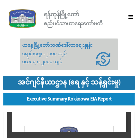
ရန်ကုန်မြို့တော်
စည်ပင်သာယာရေးကော်မတီ
ယနေ့မြို့တော်ဘဏ်ဒေါ်လာစျေးနှုန်း
ရောင်းစျေး - ၂၁၀၀ ကျပ်
ဝယ်စျေး - ၂၁၀၀ ကျပ်
အင်ဂျင်နီယာဌာန (ရေ နှင့် သန့်ရှင်းမှု)
Executive Summary Kokkoowa EIA Report