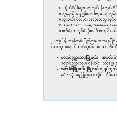
(က) ကိုယ်ပိုင်စီးပွားရေးလုပ်ငန်း လုပ်
(ခ) လူနေထိုင်ရန်ဖြစ်စေ၊ စီးပွားရေးလုပ
(ဂ) ဟိုတယ်၊ မိုတယ်၊ အင်းစသည့် လုပ်င
(ဃ) Apartment, Tower, Residence, C
(င) စက်ရုံ၊ အလုပ်ရုံ၊ ဂိုဒေါင် စသည့် စ
၂။ သို့ပါ၍ အခွန်ထမ်းပြည်သူများအနေဖြင့် 
အား သွားရောက်ဆက်သွယ်ပေးဆောင်နိုင်ပ
တောင်ဥက္ကလာပမြို့နယ်၊ အမှတ်(၆)ရပ
တောင်ဥက္ကလာပ၊ ရန်ကင်း၊ တာမွေ၊ ဒဂုံ
အင်းစိန်မြို့နယ်၊ မြို့သစ်(ဂ)ရပ်ကွက
မင်္ဂလာဒုံ၊ ရွှေပြည်သာ၊ လှိုင်၊ လှိုင