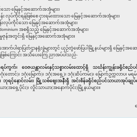
ကိုင်သော မြေနှင့်အဆောက်အအုံများ၊
်ငန်း လုပ်ကိုင်ရန်ဖြစ်စေ ငှားရမ်းထားသော မြေနှင့်အဆောက်အအုံများ၊
န်းလုပ်ကိုင်သော မြေနှင့်အဆောက်အအုံများ၊
ondominium အစရှိသည့် မြေနှင့်အဆောက်အအုံများ၊
က်မှုဇုန်အတွင်းရှိ မြေနှင့်အဆောက်အအုံများ။
အောက်ပါရာပြတ်ဌာနရုံးခွဲများတွင် ယှဉ်တွဲဖော်ပြပါမြို့နယ်များရှိ မြေနှင့်အ
ြီဖြစ်ကြောင်း အသိပေးကြေ ညာအပ်ပါသည်-
်ကွက်၊ ဝေဇယန္တာလမ်းနှင့်သစ္စာလမ်းထောင့်ရှိ သင်္ဃန်းကျွန်းခရိုင်စည်ပင
(တောင်)၊ ဒဂုံ(မြောက်)၊ ဒဂုံ(အရှေ့)၊ ဒဂုံ(ဆိပ်ကမ်း)၊ မြောက်ဥက္ကလာပ၊ မရမ်းက
်၊ ဘုရင့်နောင်လမ်း၊ မြို့သစ်ဈေးအနီးရှိ အင်းစိန်ခရိုင်စည်ပင်သာယာအုပ်ချုပ်ရ
်သာယာ(အရှေ့ပိုင်း)၊ လှိုင်သာယာ(အနောက်ပိုင်း)မြို့နယ်များ။