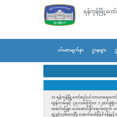
ရန်ကုန်မြို့
ပင်မစာမျက်နှာ
ဌာနများ
ဥ
၁။ ရန်ကုန်မြို့တော်စည်ပင်သာယာရေးကော်မ
ထွန်းလမ်းနှင့် ၄၅-လမ်းကြား)၊ ၁၂ထပ်ခွဲရုံ
အဆင်ပြေစွာ ပေးဆောင်နိုင်ရေးအတွက် တောင်ဥက္
ချဲ့ဖွင့်လှစ်ထားပြီး အောက်ဖော်ပြပါ မြေ