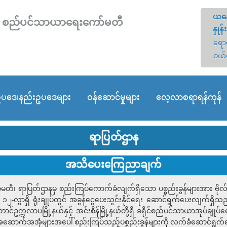
ယနေ
တော် စည်ပင်သာယာရေးကော်မတီ
နှုန်း
ရောင
ဝယ်
ပဒေ၊နည်းဥပဒေများ
ဝန်ဆောင်မှုများ
လေ့လာစရာရန်ကုန်
ရာပြတ်ဌာန
အသိပေးကြေညာချက်
တီ၊ ရာပြတ်ဌာနမှ စည်းကြပ်ကောက်ခံလျက်ရှိသော ပစ္စည်းခွန်များအား ဗိုလ
း၊ ၁၂-လွှာရှိ ရုံးချုပ်တွင် အခွန်ငွေပေးသွင်းနိုင်ရေး ဆောင်ရွက်ပေးလျက်ရှိသ
ကလာပမြို့နယ်နှင့် အင်းစိန်မြို့နယ်တို့ရှိ ခရိုင်စည်ပင်သာယာအုပ်ချုပ်ရေးမှူ
နှင့်အဆောက်အအုံများအပေါ် စည်းကြပ်သည့်ပစ္စည်းခွန်များကို လက်ခံဆောင်ရွက