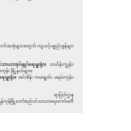
ဆောက်အအုံများအတွက် ကျသင့်ပစ္စည်းခွန်များ
်သာယာအုပ်ချုပ်ရေးမှူးရုံး။
သင်္ဃန်းကျွန်း၊
ုန်း မြို့နယ်များ။
ေးမှူးရုံး။
အင်းစိန်၊ ကမာရွတ်၊ မရမ်းကုန်း၊
ရာပြတ်ဌာန
ရန်ကုန်မြို့တော်စည်ပင်သာယာရေးကော်မတီ