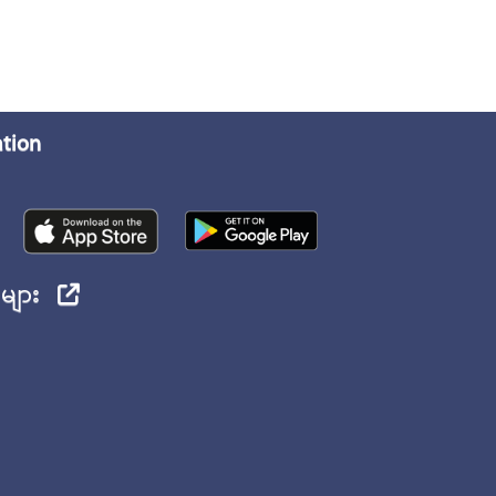
ation
ုများ