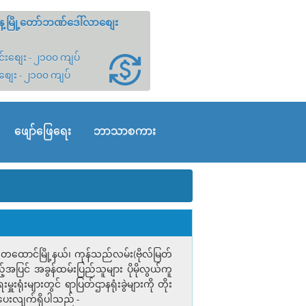
့မြို့တော်ဘဏ်ဒေါ်လာစျေး
်းစျေး - ၂၁၀၀ ကျပ်
စျေး - ၂၁၀၀ ကျပ်
ဖျော်ဖြေရေး
ဘာသာစကား
်တထောင်မြို့နယ်၊ ကုန်သည်လမ်း(ဗိုလ်မြတ်
ည့်အပြင် အခွန်ထမ်းပြည်သူများ ပိုမိုလွယ်ကူ
းရုံးများတွင် ရာပြတ်ဌာနရုံးခွဲများကို တိုး
်ပေးလျက်ရှိပါသည် -