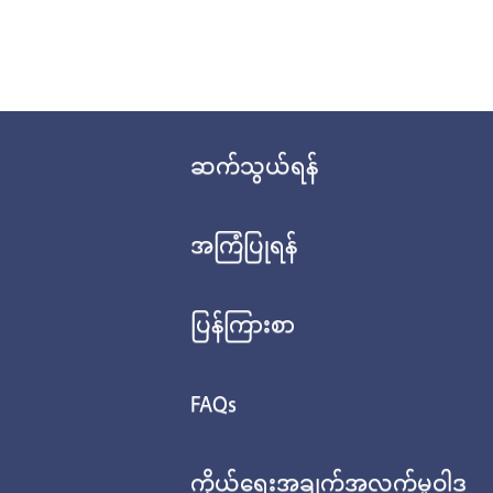
ဆက်သွယ်ရန်
အကြံပြုရန်
ပြန်ကြားစာ
FAQs
ကိုယ်ရေးအချက်အလက်မူဝါဒ