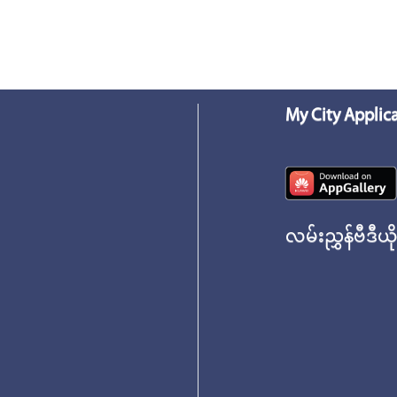
My City Applic
လမ်းညွှန်ဗီဒီယိ