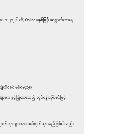
 ၃၀-၁-၂၀၂၆ ထိ)
Online စနစ်ဖြင့်
လျှောက်ထားရ
လိုင်စင်ဖြစ်ရမည်။)
 ခွင့်ပြုထားသည့် လုပ်ငန်းလိုင်စင်ဖြင့်
ျှောက်လွှာများအား ပယ်ဖျက်သွားမည်ဖြစ်ပါသည်။