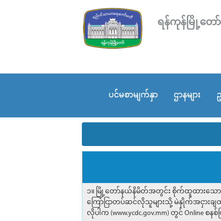
ရန်ကုန်မြို့
ပင်မစာမျက်နှာ
ဌာနများ
ဥ
၁။ မြို့တော်နယ်နိမိတ်အတွင်း စိုက်ထူထားသ
ကြော်ငြာတပ်ဆင်လိုသူများသို့ မဲနှိုက်အငှား
လိုပါက (www.ycdc.gov.mm) တွင် Online စနစ်ဖ