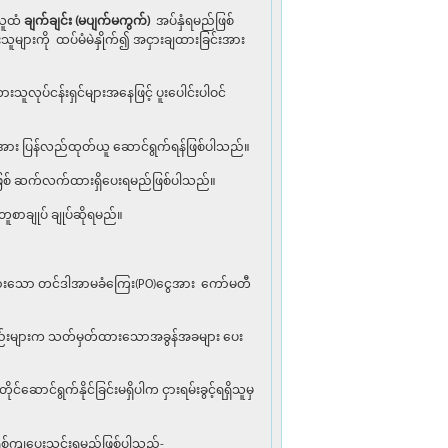
ိသူထံ
ချက်ချင်း (မပျက်မကွက်)
အပ်နှံရမည်ဖြစ်
ျားကို ထပ်မံမဲနှိုက်၍ အငှားချထားခြင်းအား
းသူလုပ်ငန်းရှင်များအနေဖြင့် ပူးပေါင်းပါဝင်
(PO)အား ပြန်လည်ထုတ်ယူ ဆောင်ရွက်ရန်ဖြစ်ပါသည်။
 အဖြစ် ဆက်လက်ထားရှိပေးရမည်ဖြစ်ပါသည်။
ူစာချုပ် ချုပ်ဆိုရမည်။
င်းထားသော တင်ဒါအာမခံကြေး(PO)ငွေအား ကော်မတီ
ဲ့အစည်းများက သတ်မှတ်ထားသောအခွန်အခများ ပေး
်ဆောင်ရွက်နိုင်ခြင်းမရှိပါက ငှားရမ်းခွင့်ရရှိသူမှ
 အရစ်ကျပေးသွင်းရမည်ဖြစ်ပါသည်-