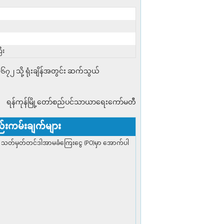
ီး
၂ သို့ ရုံးချိန်အတွင်း ဆက်သွယ်
ရန်ကုန်မြို့တော်စည်ပင်သာယာရေးကော်မတီ
ည်းကမ်းချက်များ
က် သတ်မှတ်တင်ဒါအာမခံကြေးငွေ (PO)မှာ အောက်ပါ