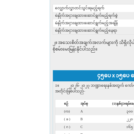
လျှောက်လွှာတင်သွင်းရမည့်ရက်
မဲနှိုက်အငှားချထားဆောင်ရွက်မည့်ရက်စွဲ
မဲနှိုက်အငှားချထားဆောင်ရွက်မည့်အချိန်
မဲနှိုက်အငှားချထားဆောင်ရွက်မည့်နေရာ
၂။ အသေးစိတ်အချက်အလက်များကို သိရှိလိုပါက
စုံစမ်းမေးမြန်းနိုင်ပါသည်။
၄၅ပေ x ၁၅ပေ ကြ
၁။ ၂ဝ၂၆-၂ဝ၂၇ ဘဏ္ဍာရေးနှစ်အတွက် ကော်မတီပိုင်
အတိုင်းဖြစ်ပါသည်-
စဉ်
အုပ်စု
(၁)နှစ်ငှားရမ်း
(က)
A
၃၀၀ 
( ခ )
B
၂၂၀ 
( ဂ )
C
၁၆၅ 