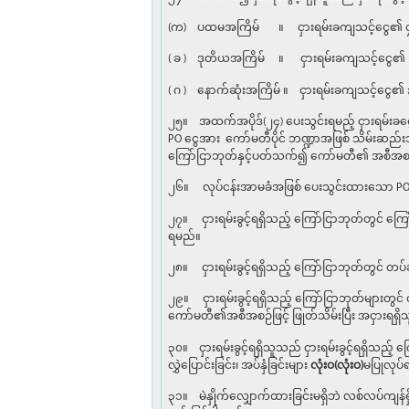
(က) ပထမအကြိမ် ။ ငှားရမ်းခကျသင့်ငွေ၏ ၄၀ 
( ခ ) ဒုတိယအကြိမ် ။ ငှားရမ်းခကျသင့်ငွေ၏
( ဂ ) နောက်ဆုံးအကြိမ် ။ ငှားရမ်းခကျသင့်ငွေ
၂၅။ အထက်အပိုဒ်(၂၄) ပေးသွင်းရမည့် ငှားရမ်းခင
PO ငွေအား ကော်မတီပိုင် ဘဏ္ဍာအဖြစ် သိမ်းဆည်း
ကြော်ငြာဘုတ်နှင့်ပတ်သက်၍ ကော်မတီ၏ အစီအစဉ်
၂၆။ လုပ်ငန်းအာမခံအဖြစ် ပေးသွင်းထားသော PO ငွ
၂၇။ ငှားရမ်းခွင့်ရရှိသည့် ကြော်ငြာဘုတ်တွင် 
ရမည်။
၂၈။ ငှားရမ်းခွင့်ရရှိသည့် ကြော်ငြာဘုတ်တွင် တပ်
၂၉။ ငှားရမ်းခွင့်ရရှိသည့် ကြော်ငြာဘုတ်များတွင
ကော်မတီ၏အစီအစဉ်ဖြင့် ဖြုတ်သိမ်းပြီး အငှားရရှ
၃၀။ ငှားရမ်းခွင့်ရရှိသူသည် ငှားရမ်းခွင့်ရရှိသည့် 
လွှဲပြောင်းခြင်း၊ အပ်နှံခြင်းများ
လုံးဝ(လုံးဝ)
မပြုလုပ်
၃၁။ မဲနှိုက်လျှောက်ထားခြင်းမရှိဘဲ လစ်လပ်ကျန်ရှ