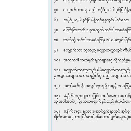
၄။ ကြော်ငြာဘုတ်(၁)ခုချင်းစီအတွက် လျှောက်လွ
၅။ လျှောက်ထားသူသည် အပိုဒ်၂(ဂ)ပါ ခွင့်ပြုမိန့်တ
၆။ အပိုဒ်၂(ဂ)ပါ ခွင့်ပြုမိန့်တစ်ခုခုတွင်ပါဝင်သေ
၇။ ကြော်ငြာဘုတ်(၁)ခုအတွက် တင်ဒါအာမခံကြေး 
၈။ ဘဏ်သို့ တင်ဒါအာမခံကြေး PO ပေးသွင်းခြင်းန
၉။ လျှောက်ထားသူသည် လျှောက်လွှာတွင်
ကိုယ်
၁၀။ အထက်ပါ သတ်မှတ်ချက်များနှင့် ကိုက်ညီမှုမ
၁၁။ လျှောက်ထားသူသည် မိမိလျှောက်ထားသည့် က
မှားယွင်းလျှောက်ထားသည့်ကိစ္စသည် လျှောက်
၁၂။ ကော်မတီသို့ပေးသွင်းရသည့် အခွန်အခကြွေး
၁၃။ မဲနှိုက်အငှားချထားခြင်း အခမ်းအနား ဆောင်
သူ အပါအဝင်(၂)ဦး တက်ရောက်နိုင်သည်။(ကိုယ်စာ
၁၄။ မဲနှိုက်အငှားချထားဆောင်ရွက်ရာတွင် အုပ်စု(E)
နှိုက်အငှားချထား ခြင်းလုပ်ငန်းဆောင်ရွက်ရေးအဖွ