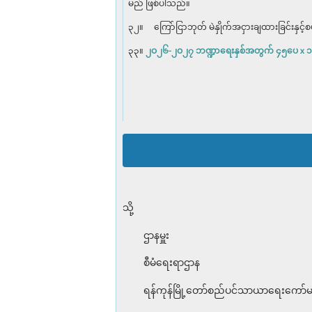
မည် ဖြစ်ပါသည်။
၃၂။ ကြော်ငြာဘုတ် မဲနှိုက်အငှားချထားခြင်းန
၃၃။
၂ဝ၂၆-၂ဝ၂၇ ဘဏ္ဍာရေးနှစ်အတွက် ၄၅ပေ x ၁၅ပ
သို့
ဌာနမှူး
စီမံရေးရာဌာန
ရန်ကုန်မြို့တော်စည်ပင်သာယာရေးကော်