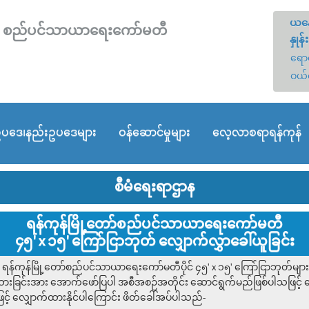
ယနေ
တော် စည်ပင်သာယာရေးကော်မတီ
နှုန်း
ရောင
ဝယ်
ပဒေ၊နည်းဥပဒေများ
ဝန်ဆောင်မှုများ
လေ့လာစရာရန်ကုန်
စီမံရေးရာဌာန
ရန်ကုန်မြို့တော်စည်ပင်သာယာရေးကော်မတီ
၄၅' x ၁၅' ကြော်ငြာဘုတ် လျှောက်လွှာခေါ်ယူခြင်း
ော ရန်ကုန်မြို့တော်စည်ပင်သာယာရေးကော်မတီပိုင် ၄၅' x ၁၅' ကြော်ငြာဘုတ
ချထားခြင်းအား အောက်ဖော်ပြပါ အစီအစဉ်အတိုင်း ဆောင်ရွက်မည်ဖြစ်ပါသဖြင့် 
ြင့် လျှောက်ထားနိုင်ပါကြောင်း ဖိတ်ခေါ်အပ်ပါသည်-