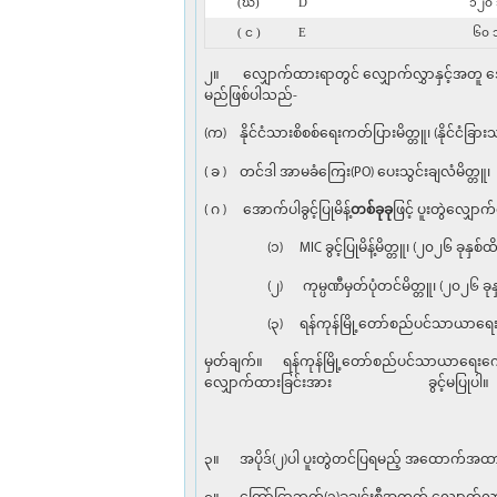
(ဃ)
D
၁၂၀ 
( င )
E
၆၀ သ
၂။ လျှောက်ထားရာတွင် လျှောက်လွှာနှင့်အတူ အ
မည်ဖြစ်ပါသည်-
(က) နိုင်ငံသားစိစစ်ရေးကတ်ပြားမိတ္တူ၊ (နိုင်ငံခြာ
( ခ ) တင်ဒါ အာမခံကြေး(PO) ပေးသွင်းချလံမိတ္တူ၊
( ဂ ) အောက်ပါခွင့်ပြုမိန့်
တစ်ခုခု
ဖြင့် ပူးတွဲလျှေ
(၁) MIC ခွင့်ပြုမိန့်မိတ္တူ၊ (၂၀၂၆ ခုနှစ်ထိ 
(၂) ကုမ္ပဏီမှတ်ပုံတင်မိတ္တူ၊ (၂၀၂၆ ခုနှစ်ထ
(၃) ရန်ကုန်မြို့တော်စည်ပင်သာယာရေးကော်မတီက 
မှတ်ချက်။ ရန်ကုန်မြို့တော်စည်ပင်သာယာရေးကော်မ
လျှောက်ထားခြင်းအား ခွင့်မပြုပါ။
၃။ အပိုဒ်(၂)ပါ ပူးတွဲတင်ပြရမည့် အထောက်အထားမ