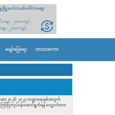
့မြို့တော်ဘဏ်ဒေါ်လာစျေး
်းစျေး - ၂၁၀၀ ကျပ်
စျေး - ၂၁၀၀ ကျပ်
ဖျော်ဖြေရေး
ဘာသာစကား
်များအား၂ဝ၂၆-၂ဝ၂၇ ဘဏ္ဍာရေးနှစ်အတွက်
ကြော်ငြာလုပ်ငန်းဆောင်ရွက်ရန် လျှောက်ထား