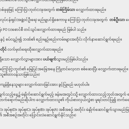
ှာ(၁)စောင်စီ တင်သွင်းလျှောက်ထားရမည်ဖြစ်ပါသည်။
စ်ခုခုဖြင့် ကြော်ငြာဘုတ်(၁)ခုအတွက်
တစ်ကြိမ်သာ
လျှောက်ထားရမည်။
ာ လုပ်ငန်းရှင်(အဖွဲ့ဝင်ဦးရေ) မည်မျှပင်ရှိစေကာမူ ကြော်ငြာဘုတ်(၁)ခုအတွက်
တစ်ဦးသာ
လ
PO (၁)စောင်စီ တင်သွင်းလျှောက်ထားရမည် ဖြစ်ပါ သည်။
ှင့် စပ်လျဉ်း၍ ဘဏ်၏ စည်းမျဉ်းစည်းကမ်းများအတိုင်း လိုက်နာဆောင်ရွက်ရမည်။
တိုင်
လက်မှတ်ရေးထိုးလျှောက်ထားရမည်။
ရှိသော လျှောက်လွှာများအား
ပယ်ဖျက်
သွားမည်ဖြစ်ပါသည်။
ြော်ငြာဘုတ်၏ မြေပြင်အခြေအနေ ကြိုတင်လေ့လာ စစ်ဆေးပြီး လျှောက်ထားရမည်။ 
ထားသူ၏တာဝန်သာဖြစ်သည်။)
ကျန်ရှိနေသူများ လျှောက်ထားခြင်းအား ခွင့်ပြုမည် မဟုတ်ပါ။
ရွက်သည့်နေ့၌ မဲနှိုက်ဆောင်ရွက်မည့် ခန်းမအတွင်းသို့ လျှောက်ထားသည့်ဘုတ်အတွက
းတက်ရောက်မည်ဆိုပါက လျှောက်ထားသူ၏ ကိုယ်စားလှယ်လွှဲစာ မူရင်းတင်ပြ၍ တက်ရော
၊ အုပ်စု(D)၊ အုပ်စု(C)၊ အုပ်စု(B)၊ အုပ်စု(A) အစီအစဉ် အတိုင်း မဲနှိုက်ဆောင်ရွက်သွ
ဲ့၏ အစီအစဉ်အတိုင်း ပြောင်းလဲဆောင်ရွက်နိုင်သည်။)