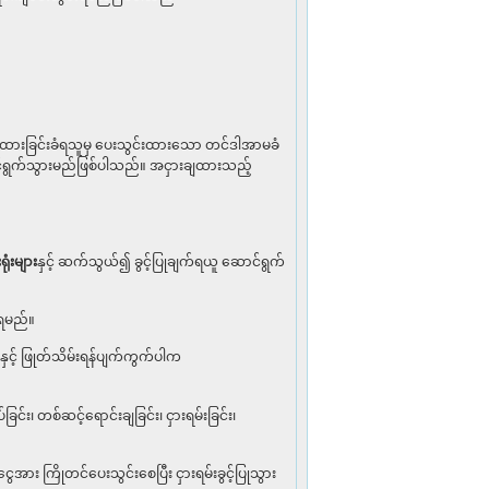
ျထားခြင်းခံရသူမှ ပေးသွင်းထားသော တင်ဒါအာမခံ
ာင်ရွက်သွားမည်ဖြစ်ပါသည်။ အငှားချထားသည့်
ုံးများ
နှင့် ဆက်သွယ်၍ ခွင့်ပြုချက်ရယူ ဆောင်ရွက်
ာရမည်။
ှင့် ဖြုတ်သိမ်းရန်ပျက်ကွက်ပါက
င်း၊ တစ်ဆင့်ရောင်းချခြင်း၊ ငှားရမ်းခြင်း၊
ား ကြိုတင်ပေးသွင်းစေပြီး ငှားရမ်းခွင့်ပြုသွား