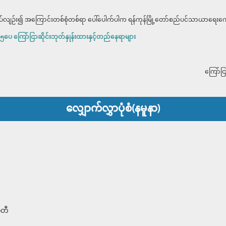
ှင့်စပ်လျဉ်း၍ အကြောင်းတစ်စုံတစ်ရာ ပေါ်ပေါက်ပါက ရန်ကုန်မြို့တော်စည်ပင်သာ
ေ ကြော်ငြာဆိုင်းဘုတ်နှုန်းထားနှင့်တည်နေရာများ
ကြော်ငြ
လျှောက်လွှာပုံစံ(နမူနာ)
မတီ