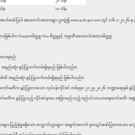
သိန်း
၂၀ သိန်း
ိန်း
၁၀ သိန်း
ောက်ဖော်ပြပါ အထောက်အထားများ ပူးတွဲ၍ www.ycdc.gov.mm တွင် (၁၆-၁-၂၀၂၆ မှ
းသားဖြစ်ပါက Passportမိတ္တူ၊ Visa မိတ္တူနှင့် ကုမ္ပဏီအထောက်အထားမိတ္တူ)
ာက်ထားရမည်-
အနည်းဆုံး ခွင့်ပြုသက်တမ်းရှိရမည် ဖြစ်ပါသည်။)
ိ အနည်းဆုံး ခွင့်ပြုသက်တမ်းရှိရမည် ဖြစ်ပါသည်။)
ခွင့်ပြုထားသော လုပ်ငန်းလိုင်စင် တစ်ခုခု၊ (၂၀၂၅-၂၀၂၆ ဘဏ္ဍာရေးနှစ် ခွင့်ပြု
တီက ခွင့်ပြုသည့် လိုင်စင်မှအပ အခြားမည်သည့် စည်ပင်သာယာရေးကော်မတီ/ အဖွဲ့များက
ျား ပြည့်စုံမှုမရှိသော လျှောက်လွှာများ/ အချက်အလက် မှားယွင်းဖော်ပြထားသော လ