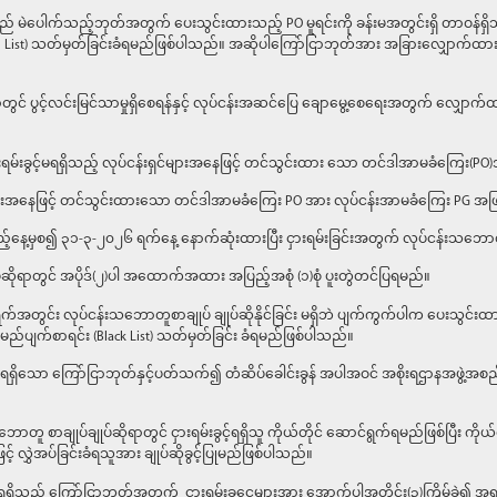
သည် မဲပေါက်သည့်ဘုတ်အတွက် ပေးသွင်းထားသည့် PO မူရင်းကို ခန်းမအတွင်းရှိ တာဝန်ရှ
st) သတ်မှတ်ခြင်းခံရမည်ဖြစ်ပါသည်။ အဆိုပါကြော်ငြာဘုတ်အား အခြားလျှောက်ထားသူမ
ာတွင် ပွင့်လင်းမြင်သာမှုရှိစေရန်နှင့် လုပ်ငန်းအဆင်ပြေ ချောမွေ့စေရေးအတွက် လျှောက်ထာ
ှားရမ်းခွင့်မရရှိသည့် လုပ်ငန်းရှင်များအနေဖြင့် တင်သွင်းထား သော တင်ဒါအာမခံကြေး
ရှင်များအနေဖြင့် တင်သွင်းထားသော တင်ဒါအာမခံကြေး PO အား လုပ်ငန်းအာမခံကြေး PG
့်နေ့မှစ၍ ၃၁-၃-၂၀၂၆ ရက်နေ့ နောက်ဆုံးထားပြီး ငှားရမ်းခြင်းအတွက် လုပ်ငန်းသဘောတ
ပ်ဆိုရာတွင် အပိုဒ်(၂)ပါ အထောက်အထား အပြည့်အစုံ (၁)စုံ ပူးတွဲတင်ပြရမည်။
ရက်အတွင်း လုပ်ငန်းသဘောတူစာချုပ် ချုပ်ဆိုနိုင်ခြင်း မရှိဘဲ ပျက်ကွက်ပါက ပေးသွ
်ပျက်စာရင်း (Black List) သတ်မှတ်ခြင်း ခံရမည်ဖြစ်ပါသည်။
ခွင့်ရရှိသော ကြော်ငြာဘုတ်နှင့်ပတ်သက်၍ တံဆိပ်ခေါင်းခွန် အပါအဝင် အစိုးရဌာနအဖွ
 စာချုပ်ချုပ်ဆိုရာတွင် ငှားရမ်းခွင့်ရရှိသူ ကိုယ်တိုင် ဆောင်ရွက်ရမည်ဖြစ်ပြီး ကိုယ်တိုင
့် လွှဲအပ်ခြင်းခံရသူအား ချုပ်ဆိုခွင့်ပြုမည်ဖြစ်ပါသည်။
ွင့်ရရှိသည့် ကြော်ငြာဘုတ်အတွက် ငှားရမ်းခငွေများအား အောက်ပါအတိုင်း(၃)ကြိမ်ခွဲ၍