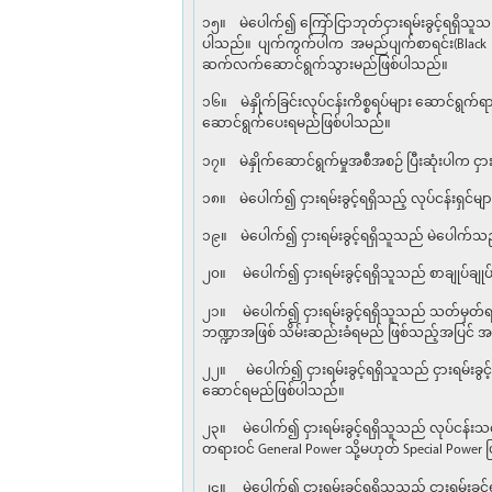
၁၅။ မဲပေါက်၍ ကြော်ငြာဘုတ်ငှားရမ်းခွင့်ရရှိသူ
ပါသည်။ ပျက်ကွက်ပါက အမည်ပျက်စာရင်း(Black Li
ဆက်လက်ဆောင်ရွက်သွားမည်ဖြစ်ပါသည်။
၁၆။ မဲနှိုက်ခြင်းလုပ်ငန်းကိစ္စရပ်များ ဆောင်ရွက်ရ
ဆောင်ရွက်ပေးရမည်ဖြစ်ပါသည်။
၁၇။ မဲနှိုက်ဆောင်ရွက်မှုအစီအစဉ် ပြီးဆုံးပါက င
၁၈။ မဲပေါက်၍ ငှားရမ်းခွင့်ရရှိသည့် လုပ်ငန်း
၁၉။ မဲပေါက်၍ ငှားရမ်းခွင့်ရရှိသူသည် မဲပေါက်သည
၂၀။ မဲပေါက်၍ ငှားရမ်းခွင့်ရရှိသူသည် စာချုပ်ချု
၂၁။ မဲပေါက်၍ ငှားရမ်းခွင့်ရရှိသူသည် သတ်မှတ်
ဘဏ္ဍာအဖြစ် သိမ်းဆည်းခံရမည် ဖြစ်သည့်အပြင် အမည
၂၂။ မဲပေါက်၍ ငှားရမ်းခွင့်ရရှိသူသည် ငှားရမ်း
ဆောင်ရမည်ဖြစ်ပါသည်။
၂၃။ မဲပေါက်၍ ငှားရမ်းခွင့်ရရှိသူသည် လုပ်ငန်းသဘောတူ
တရားဝင် General Power သို့မဟုတ် Special Power ဖြင
၂၄။ မဲပေါက်၍ ငှားရမ်းခွင့်ရရှိသူသည် ငှားရမ်းခ