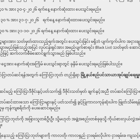
% အား ၃၀-၄-၂၀၂၆ ရက်နေ့ နောက်ဆုံးထား ပေးသွင်းရမည်။
 ၃၀ % အား ၃၁-၇-၂၀၂၆ ရက်နေ့ နောက်ဆုံးထားပေးသွင်းရမည်။
၏ ၃၀ % အား ၃၁-၁၀-၂၀၂၆ ရက်နေ့ နောက်ဆုံးထား ပေးသွင်းရမည်။
ွေများအား သတ်မှတ်ထားသည့်ရက်အတွင်း ပေးသွင်းခြင်း မရှိဘဲ ပျက်ကွက်ပါက အငှားခ
သွားမည်ဖြစ်သည့်အပြင် လုပ်ငန်းရှင်အား အမည်ပျက်စာရင်း (Black List) သတ်မှတ် ဆေ
ဖြင့် ဆက်လက်စီမံဆောင်ရွက်သွားမည် ဖြစ်ပါသည်။
ေအား နောက်ဆုံးအကြိမ် ပေးသွင်းရာတွင် ခုနှိမ် ပေးသွင်းရမည်ဖြစ်ပါသည်။
ကြော်ငြာတပ်ဆင်ရန်အတွက် ကြော်ငြာဘုတ် တည်ရှိရာ
မြို့နယ်စည်ပင်သာယာအုပ်ချုပ်ရေးမှူးရ
ဆင်မည့် ကြော်ငြာဒီဇိုင်းနှင့်ပတ်သက်၍ ဒီဇိုင်းသတ်မှတ် ချက်နှင့်အညီ တပ်ဆင်ကြော်ငြ
် တပ်ဆင်ထားသော ကြော်ငြာများနှင့် ပတ်သတ်၍ ခွင့်ပြုကာလကုန်ဆုံးပါက ဖြုတ်သိမ်းရန်န
ိသူမှ ကုန်ကျစရိတ်ကို ပေးဆောင်ရမည်။
ကြော်ငြာဘုတ်ကို အခြားသူတစ်ဦးဦး သို့မဟုတ် အဖွဲ့အစည်းတစ်ခုခုသို့ ကိုယ်စားလှယ်လွှဲအပ်ခြ
ရ။
ိနေသည့် ကြော်ငြာဘုတ်များကို ကာလတို၊ ကာလရှည် ငှားရမ်းလိုပါက ငှားရမ်းခ ကျသင့်ငွေအ