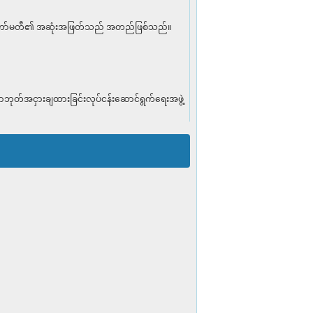
ယာရေးကော်မတီ၏ အဆုံးအဖြတ်သည် အတည်ဖြစ်သည်။
ာဘုတ်အငှားချထားခြင်းလုပ်ငန်းဆောင်ရွက်ရေးအဖွဲ့