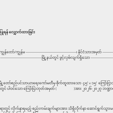
ရက်စွဲ၊ 
ပြုရန်
လျှောက်ထားခြင်း
--------------------------------------------------၊ နိုင်ငံသားအမှတ် -----------------
၊ -----------------------------------------မြို့နယ်တွင် ဖွင့်လှစ်လျက်ရှိသော ----------------------
၊
၊
်မြို့တော်စည်ပင်သာယာရေးကော်မတီမှ စိုက်ထူထားသော ၄၅
× ၁၅
ကြော်ငြာဘုတ်
-----ရှိ အုပ်စု( )တွင် ပါဝင်သော ကြော်ငြာဘုတ်အမှတ် ( )အား ၂၀၂၆-၂၀၂၇ ဘဏ္
ွင် လိုက်နာရမည့် စည်းကမ်းချက်များအား သိရှိလိုက်နာ ဆောင်ရွက်သွားမည်ဖြစ