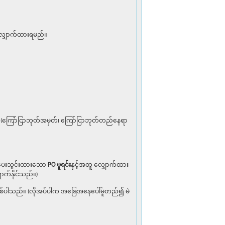
ျှောက်ထားရမည်။
(ကြော်ငြာဘုတ်အမှတ်၊ ကြော်ငြာဘုတ်တည်နေရာ
် ပေးသွင်းထားသော
PO
မူရင်း
နှင့်အတူ လျှောက်ထား
က်နိုင်သည်။)
ားမည်ဖြစ်ပါသည်။ (လိုအပ်ပါက အခြေအနေပေါ်မူတည်၍ မဲ