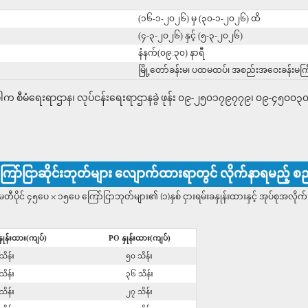
(၁၆-၁-၂၀၂၆) မှ (၃၀-၁-၂၀၂၆) ထိ
(၄-၃-၂၀၂၆) နှင့် (၅-၃-၂၀၂၆)
နံနက်(၀၉:၃၀) နာရီ
မြို့တော်ခန်းမ၊ ပထမထပ်၊ အစည်းအဝေးခန်းမကြ
 စီမံရေးရာဌာန၊ လုပ်ငန်းရေးရာဌာနခွဲ ဖုန်း ၀၉-၂၅၀၁၇၉၇၇၉၊ ၀၉-၄၅၀၀၃၀၆၇
ော်ငြာဆိုင်းဘုတ်များ လျောက်ထားရာတွင် လိုက်နာရမည့် စ
 ၄၅ပေ × ၁၅ပေ ကြော်ငြာဘုတ်များ၏ (၁)နှစ် ငှားရမ်းခနှုန်းထားနှင့် အုပ်စုအလို
ခနှုန်းထား(ကျပ်)
PO နှုန်းထား(ကျပ်)
သိန်း
၅၀ သိန်း
သိန်း
၃၆ သိန်း
သိန်း
၂၇ သိန်း