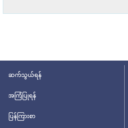
ဆက်သွယ်ရန်
အကြံပြုရန်
ပြန်ကြားစာ