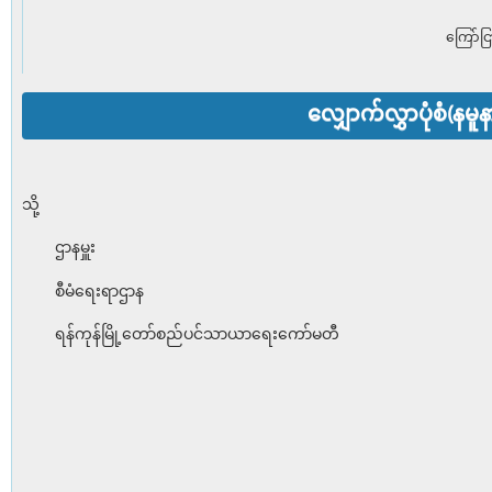
ကြော်ငြ
လျှောက်လွှာပုံစံ(နမူန
သို့
ဌာနမှူး
စီမံရေးရာဌာန
ရန်ကုန်မြို့တော်စည်ပင်သာယာရေးကော်မတီ
ရက်စွဲ၊ 