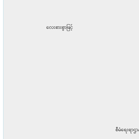
လေးစားစွာဖြင့်
စီမံရေးရာဌာန