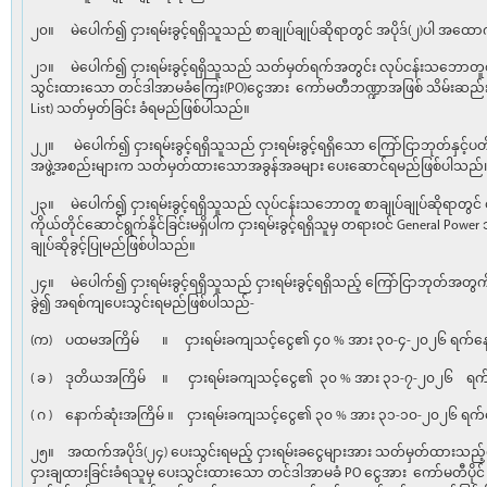
၂၀။ မဲပေါက်၍ ငှားရမ်းခွင့်ရရှိသူသည် စာချုပ်ချုပ်ဆိုရာတွင် အပိုဒ်(၂)ပါ အထော
၂၁။ မဲပေါက်၍ ငှားရမ်းခွင့်ရရှိသူသည် သတ်မှတ်ရက်အတွင်း လုပ်ငန်းသဘောတူစာချု
သွင်းထားသော တင်ဒါအာမခံကြေး(PO)ငွေအား ကော်မတီဘဏ္ဍာအဖြစ် သိမ်းဆည်းခံ
List) သတ်မှတ်ခြင်း ခံရမည်ဖြစ်ပါသည်။
၂၂။ မဲပေါက်၍ ငှားရမ်းခွင့်ရရှိသူသည် ငှားရမ်းခွင့်ရရှိသော ကြော်ငြာဘုတ်နှင့
အဖွဲ့အစည်းများက သတ်မှတ်ထားသောအခွန်အခများ ပေးဆောင်ရမည်ဖြစ်ပါသည်
၂၃။ မဲပေါက်၍ ငှားရမ်းခွင့်ရရှိသူသည် လုပ်ငန်းသဘောတူ စာချုပ်ချုပ်ဆိုရာတွင် ငှား
ကိုယ်တိုင်ဆောင်ရွက်နိုင်ခြင်းမရှိပါက ငှားရမ်းခွင့်ရရှိသူမှ တရားဝင် General Power 
ချုပ်ဆိုခွင့်ပြုမည်ဖြစ်ပါသည်။
၂၄။ မဲပေါက်၍ ငှားရမ်းခွင့်ရရှိသူသည် ငှားရမ်းခွင့်ရရှိသည့် ကြော်ငြာဘုတ်အတွ
ခွဲ၍ အရစ်ကျပေးသွင်းရမည်ဖြစ်ပါသည်-
(က) ပထမအကြိမ် ။ ငှားရမ်းခကျသင့်ငွေ၏ ၄၀ % အား ၃၀-၄-၂၀၂၆ ရက်နေ့ 
( ခ ) ဒုတိယအကြိမ် ။ ငှားရမ်းခကျသင့်ငွေ၏ ၃၀ % အား ၃၁-၇-၂၀၂၆ ရက်န
( ဂ ) နောက်ဆုံးအကြိမ် ။ ငှားရမ်းခကျသင့်ငွေ၏ ၃၀ % အား ၃၁-၁၀-၂၀၂၆ ရက်န
၂၅။ အထက်အပိုဒ်(၂၄) ပေးသွင်းရမည့် ငှားရမ်းခငွေများအား သတ်မှတ်ထားသည့်ရ
ငှားချထားခြင်းခံရသူမှ ပေးသွင်းထားသော တင်ဒါအာမခံ PO ငွေအား ကော်မတီပိုင