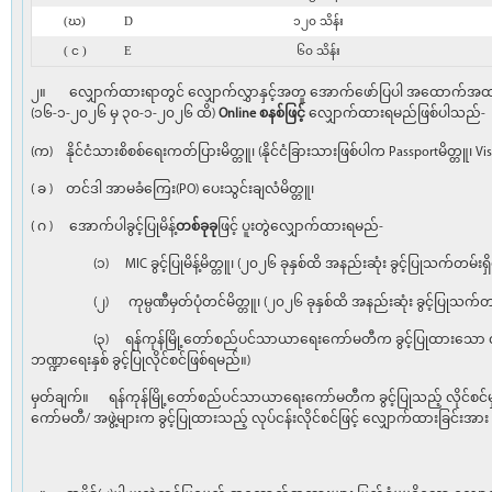
(ဃ)
D
၁၂၀ သိန်း
( င )
E
၆၀ သိန်း
၂။ လျှောက်ထားရာတွင် လျှောက်လွှာနှင့်အတူ အောက်ဖော်ပြပါ အထောက်အထားမ
(၁၆-၁-၂၀၂၆ မှ ၃၀-၁-၂၀၂၆ ထိ)
Online စနစ်ဖြင့်
လျှောက်ထားရမည်ဖြစ်ပါသည်-
(က) နိုင်ငံသားစိစစ်ရေးကတ်ပြားမိတ္တူ၊ (နိုင်ငံခြားသားဖြစ်ပါက Passportမိတ္တူ၊ V
( ခ ) တင်ဒါ အာမခံကြေး(PO) ပေးသွင်းချလံမိတ္တူ၊
( ဂ ) အောက်ပါခွင့်ပြုမိန့်
တစ်ခုခု
ဖြင့် ပူးတွဲလျှောက်ထားရမည်-
(၁) MIC ခွင့်ပြုမိန့်မိတ္တူ၊ (၂၀၂၆ ခုနှစ်ထိ အနည်းဆုံး ခွင့်ပြုသက်တမ်းရှ
(၂) ကုမ္ပဏီမှတ်ပုံတင်မိတ္တူ၊ (၂၀၂၆ ခုနှစ်ထိ အနည်းဆုံး ခွင့်ပြုသက်တမ်
(၃) ရန်ကုန်မြို့တော်စည်ပင်သာယာရေးကော်မတီက ခွင့်ပြုထားသော လုပ်ငန
ဘဏ္ဍာရေးနှစ် ခွင့်ပြုလိုင်စင်ဖြစ်ရမည်။)
မှတ်ချက်။ ရန်ကုန်မြို့တော်စည်ပင်သာယာရေးကော်မတီက ခွင့်ပြုသည့် လိုင်
ကော်မတီ/ အဖွဲ့များက ခွင့်ပြုထားသည့် လုပ်ငန်းလိုင်စင်ဖြင့် လျှောက်ထ