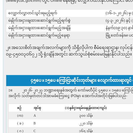
(www.ycdc.gov.mm) တွင် Online စနစ်ဖြင့် လျှောက်ထားနိုင်ပါကြောင်း ဖိ
လျှောက်လွှာတင်သွင်းရမည့်ရက်
(၁၆-၁-၂၀၂၆) မှ
မဲနှိုက်အငှားချထားဆောင်ရွက်မည့်ရက်စွဲ
(၄-၃-၂၀၂၆) နှင့်
မဲနှိုက်အငှားချထားဆောင်ရွက်မည့်အချိန်
နံနက်(၀၉:၃၀) နာရ
မဲနှိုက်အငှားချထားဆောင်ရွက်မည့်နေရာ
မြို့တော်ခန်းမ၊
၂။ အသေးစိတ်အချက်အလက်များကို သိရှိလိုပါက စီမံရေးရာဌာန၊ လုပ်ငန်း
၀၉-၄၅၀၀၃၀၆၇၂ သို့ ရုံးချိန်အတွင်း ဆက်သွယ်စုံစမ်းမေးမြန်းနိုင်ပါသည်။
၄၅ပေ x ၁၅ပေ ကြော်ငြာဆိုင်းဘုတ်များ လျောက်ထားရာတွင် 
၁။ ၂ဝ၂၆-၂ဝ၂၇ ဘဏ္ဍာရေးနှစ်အတွက် ကော်မတီပိုင် ၄၅ပေ × ၁၅ပေ ကြော်ငြာဘုတ်မျ
အလိုက် သတ်မှတ်တင်ဒါအာမခံကြေးငွေ (PO)မှာ အောက်ပါအတိုင်းဖြစ်ပါသည်-
စဉ်
အုပ်စု
(၁)နှစ်ငှားရမ်းခနှုန်းထား(ကျပ်)
(က)
A
၃၀၀ သိန်း
( ခ )
B
၂၂၀ သိန်း
( ဂ )
C
၁၆၅ သိန်း