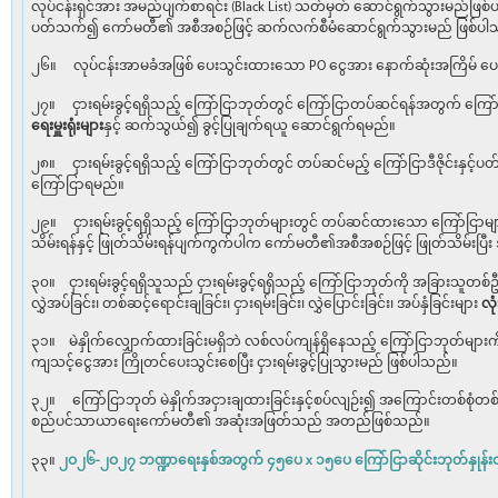
လုပ်ငန်းရှင်အား အမည်ပျက်စာရင်း (Black List) သတ်မှတ် ဆောင်ရွက်သွားမည်ဖြစ
ပတ်သက်၍ ကော်မတီ၏ အစီအစဉ်ဖြင့် ဆက်လက်စီမံဆောင်ရွက်သွားမည် ဖြစ်ပါ
၂၆။ လုပ်ငန်းအာမခံအဖြစ် ပေးသွင်းထားသော PO ငွေအား နောက်ဆုံးအကြိမ် ပေးသွ
၂၇။ ငှားရမ်းခွင့်ရရှိသည့် ကြော်ငြာဘုတ်တွင် ကြော်ငြာတပ်ဆင်ရန်အတွက် ကြေ
ရေးမှူးရုံးများ
နှင့် ဆက်သွယ်၍ ခွင့်ပြုချက်ရယူ ဆောင်ရွက်ရမည်။
၂၈။ ငှားရမ်းခွင့်ရရှိသည့် ကြော်ငြာဘုတ်တွင် တပ်ဆင်မည့် ကြော်ငြာဒီဇိုင်းနှင့်
ကြော်ငြာရမည်။
၂၉။ ငှားရမ်းခွင့်ရရှိသည့် ကြော်ငြာဘုတ်များတွင် တပ်ဆင်ထားသော ကြော်ငြာမျာ
သိမ်းရန်နှင့် ဖြုတ်သိမ်းရန်ပျက်ကွက်ပါက ကော်မတီ၏အစီအစဉ်ဖြင့် ဖြုတ်သိမ်းပြီ
၃၀။ ငှားရမ်းခွင့်ရရှိသူသည် ငှားရမ်းခွင့်ရရှိသည့် ကြော်ငြာဘုတ်ကို အခြားသူတစ်ဦ
လွှဲအပ်ခြင်း၊ တစ်ဆင့်ရောင်းချခြင်း၊ ငှားရမ်းခြင်း၊ လွှဲပြောင်းခြင်း၊ အပ်နှံခြင်းများ
လုံ
၃၁။ မဲနှိုက်လျှောက်ထားခြင်းမရှိဘဲ လစ်လပ်ကျန်ရှိနေသည့် ကြော်ငြာဘုတ်များက
ကျသင့်ငွေအား ကြိုတင်ပေးသွင်းစေပြီး ငှားရမ်းခွင့်ပြုသွားမည် ဖြစ်ပါသည်။
၃၂။ ကြော်ငြာဘုတ် မဲနှိုက်အငှားချထားခြင်းနှင့်စပ်လျဉ်း၍ အကြောင်းတစ်စုံတစ်
စည်ပင်သာယာရေးကော်မတီ၏ အဆုံးအဖြတ်သည် အတည်ဖြစ်သည်။
၃၃။
၂ဝ၂၆-၂ဝ၂၇ ဘဏ္ဍာရေးနှစ်အတွက် ၄၅ပေ x ၁၅ပေ ကြော်ငြာဆိုင်းဘုတ်နှုန်း