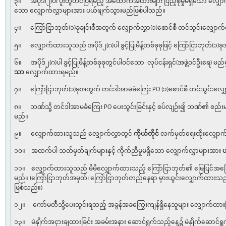
၃။ အပိုဒ်(၂)ပါ ပူးတွဲတင်ပြရမည့် အထောက်အထားများ ပြည့်စုံမှုမရှိသော လျှေ
သော လျှောက်လွှာများအား ပယ်ဖျက်သွားမည်ဖြစ်ပါသည်။
၄။ ကြော်ငြာဘုတ်(၁)ခုချင်းစီအတွက် လျှောက်လွှာ(၁)စောင်စီ တင်သွင်းလျှော
၅။ လျှောက်ထားသူသည် အပိုဒ်၂(ဂ)ပါ ခွင့်ပြုမိန့်တစ်ခုခုဖြင့် ကြော်ငြာဘုတ်(၁)
၆။ အပိုဒ်၂(ဂ)ပါ ခွင့်ပြုမိန့်တစ်ခုခုတွင်ပါဝင်သော လုပ်ငန်းရှင်(အဖွဲ့ဝင်ဦးရေ) 
သာ
လျှောက်ထားရမည်။
၇။ ကြော်ငြာဘုတ်(၁)ခုအတွက် တင်ဒါအာမခံကြေး PO (၁)စောင်စီ တင်သွင်းလျှ
၈။ ဘဏ်သို့ တင်ဒါအာမခံကြေး PO ပေးသွင်းခြင်းနှင့် စပ်လျဉ်း၍ ဘဏ်၏ စည်းမျ
မည်။
၉။ လျှောက်ထားသူသည် လျှောက်လွှာတွင်
ကိုယ်တိုင်
လက်မှတ်ရေးထိုးလျှော
၁၀။ အထက်ပါ သတ်မှတ်ချက်များနှင့် ကိုက်ညီမှုမရှိသော လျှောက်လွှာများအား
၁၁။ လျှောက်ထားသူသည် မိမိလျှောက်ထားသည့် ကြော်ငြာဘုတ်၏ မြေပြင်အခြ
မည်။ (ကြော်ငြာဘုတ်အမှတ်၊ ကြော်ငြာဘုတ်တည်နေရာ မှားယွင်းလျှောက်ထား
ဖြစ်သည်။)
၁၂။ ကော်မတီသို့ပေးသွင်းရသည့် အခွန်အခကြွေးကျန်ရှိနေသူများ လျှောက်ထ
၁၃။ မဲနှိုက်အငှားချထားခြင်း အခမ်းအနား ဆောင်ရွက်သည့်နေ့၌ မဲနှိုက်ဆောင်ရ