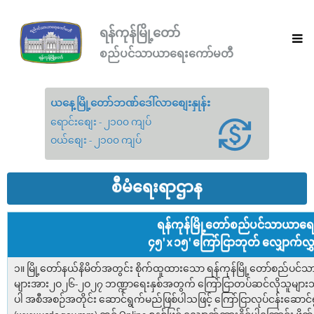
ရန်ကုန်မြို့တော်
စည်ပင်သာယာရေးကော်မတီ
ယနေ့မြို့တော်ဘဏ်ဒေါ်လာစျေးနှုန်း
ရောင်းစျေး - ၂၁၀၀ ကျပ်
ဝယ်စျေး - ၂၁၀၀ ကျပ်
စီမံရေးရာဌာန
ရန်ကုန်မြို့တော်စည်ပင်သာယာရ
၄၅' x ၁၅' ကြော်ငြာဘုတ် လျှောက်လွှ
၁။ မြို့တော်နယ်နိမိတ်အတွင်း စိုက်ထူထားသော ရန်ကုန်မြို့တော်စည်ပင်သ
များအား၂ဝ၂၆-၂ဝ၂၇ ဘဏ္ဍာရေးနှစ်အတွက် ကြော်ငြာတပ်ဆင်လိုသူများသို့
ပါ အစီအစဉ်အတိုင်း ဆောင်ရွက်မည်ဖြစ်ပါသဖြင့် ကြော်ငြာလုပ်ငန်းဆောင