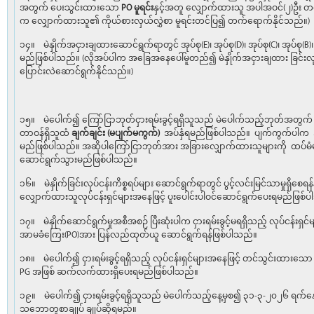
အတွက် ပေးသွင်းထားသော
PO
မူရင်း
နှင့်အတူ လျှောက်ထားသူ အပါအဝင်(၂)ဦး တ
က လျှောက်ထားသူ၏ ကိုယ်စားလှယ်လွှဲစာ မူရင်းတင်ပြ၍ တက်ရောက်နိုင်သည်။)
၁၄။ မဲနှိုက်အငှားချထားဆောင်ရွက်ရာတွင် အုပ်စု(E)၊ အုပ်စု(D)၊ အုပ်စု(C)၊ အုပ်စု(B
မည်ဖြစ်ပါသည်။ (လိုအပ်ပါက အခြေအနေပေါ်မူတည်၍ မဲနှိုက်အငှားချထား ခြင်းလု
ပြောင်းလဲဆောင်ရွက်နိုင်သည်။)
၁၅။ မဲပေါက်၍ ကြော်ငြာဘုတ်ငှားရမ်းခွင့်ရရှိသူသည် မဲပေါက်သည့်ဘုတ်အတွက် ပေ
တာဝန်ရှိသူထံ
ချက်ချင်း (မပျက်မကွက်)
အပ်နှံရမည်ဖြစ်ပါသည်။ ပျက်ကွက်ပါက အမ
မည်ဖြစ်ပါသည်။ အဆိုပါကြော်ငြာဘုတ်အား အခြားလျှောက်ထားသူများကို ထပ်မံ
ဆောင်ရွက်သွားမည်ဖြစ်ပါသည်။
၁၆။ မဲနှိုက်ခြင်းလုပ်ငန်းကိစ္စရပ်များ ဆောင်ရွက်ရာတွင် ပွင့်လင်းမြင်သာမှုရှိစ
လျှောက်ထားသူလုပ်ငန်းရှင်များအနေဖြင့် ပူးပေါင်းပါဝင်ဆောင်ရွက်ပေးရမည်ဖြစ်
၁၇။ မဲနှိုက်ဆောင်ရွက်မှုအစီအစဉ် ပြီးဆုံးပါက ငှားရမ်းခွင့်မရရှိသည့် လုပ်ငန်းရ
အာမခံကြေး(PO)အား ပြန်လည်ထုတ်ယူ ဆောင်ရွက်ရန်ဖြစ်ပါသည်။
၁၈။ မဲပေါက်၍ ငှားရမ်းခွင့်ရရှိသည့် လုပ်ငန်းရှင်များအနေဖြင့် တင်သွင်းထား
PG အဖြစ် ဆက်လက်ထားရှိပေးရမည်ဖြစ်ပါသည်။
၁၉။ မဲပေါက်၍ ငှားရမ်းခွင့်ရရှိသူသည် မဲပေါက်သည့်နေ့မှစ၍ ၃၁-၃-၂၀၂၆ ရက်နေ့ 
သဘောတူစာချုပ် ချုပ်ဆိုရမည်။