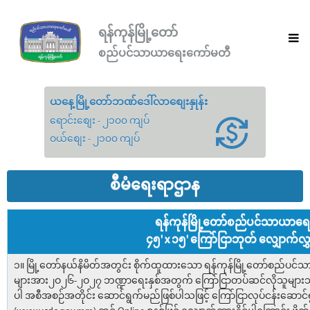
ရန်ကုန်မြို့တော်
စည်ပင်သာယာရေးကော်မတီ
ယနေ့မြို့တော်ဘဏ်ဒေါ်လာစျေးနှုန်း
ရောင်းစျေး - ၂၁၀၀ ကျပ်
ဝယ်စျေး - ၂၁၀၀ ကျပ်
စီမံရေးရာဌာန
ရန်ကုန်မြို့တော်စည်ပင်သာယာရ
၄၅' x ၁၅' ကြော်ငြာဘုတ် လျှောက်လွှ
၁။ မြို့တော်နယ်နိမိတ်အတွင်း စိုက်ထူထားသော ရန်ကုန်မြို့တော်စည်ပင်သ
များအား၂ဝ၂၆-၂ဝ၂၇ ဘဏ္ဍာရေးနှစ်အတွက် ကြော်ငြာတပ်ဆင်လိုသူများသို့
ပါ အစီအစဉ်အတိုင်း ဆောင်ရွက်မည်ဖြစ်ပါသဖြင့် ကြော်ငြာလုပ်ငန်းဆောင