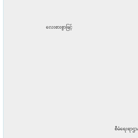
လေးစားစွာဖြင့်
စီမံရေးရာဌာန