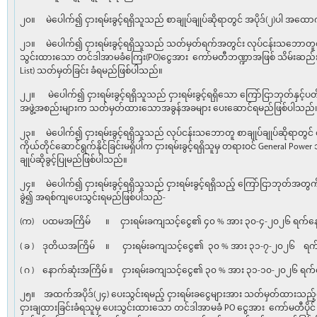
၂၀။ မဲပေါက်၍ ငှားရမ်းခွင့်ရရှိသူသည် စာချုပ်ချုပ်ဆိုရာတွင် အပိုဒ်(၂)ပါ အထော
၂၁။ မဲပေါက်၍ ငှားရမ်းခွင့်ရရှိသူသည် သတ်မှတ်ရက်အတွင်း လုပ်ငန်းသဘောတူစာချု
သွင်းထားသော တင်ဒါအာမခံကြေး(PO)ငွေအား ကော်မတီဘဏ္ဍာအဖြစ် သိမ်းဆည်းခံ
List) သတ်မှတ်ခြင်း ခံရမည်ဖြစ်ပါသည်။
၂၂။ မဲပေါက်၍ ငှားရမ်းခွင့်ရရှိသူသည် ငှားရမ်းခွင့်ရရှိသော ကြော်ငြာဘုတ်နှင့
အဖွဲ့အစည်းများက သတ်မှတ်ထားသောအခွန်အခများ ပေးဆောင်ရမည်ဖြစ်ပါသည်
၂၃။ မဲပေါက်၍ ငှားရမ်းခွင့်ရရှိသူသည် လုပ်ငန်းသဘောတူ စာချုပ်ချုပ်ဆိုရာတွင် ငှား
ကိုယ်တိုင်ဆောင်ရွက်နိုင်ခြင်းမရှိပါက ငှားရမ်းခွင့်ရရှိသူမှ တရားဝင် General Power 
ချုပ်ဆိုခွင့်ပြုမည်ဖြစ်ပါသည်။
၂၄။ မဲပေါက်၍ ငှားရမ်းခွင့်ရရှိသူသည် ငှားရမ်းခွင့်ရရှိသည့် ကြော်ငြာဘုတ်အတွ
ခွဲ၍ အရစ်ကျပေးသွင်းရမည်ဖြစ်ပါသည်-
(က) ပထမအကြိမ် ။ ငှားရမ်းခကျသင့်ငွေ၏ ၄၀ % အား ၃၀-၄-၂၀၂၆ ရက်နေ့ 
( ခ ) ဒုတိယအကြိမ် ။ ငှားရမ်းခကျသင့်ငွေ၏ ၃၀ % အား ၃၁-၇-၂၀၂၆ ရက်န
( ဂ ) နောက်ဆုံးအကြိမ် ။ ငှားရမ်းခကျသင့်ငွေ၏ ၃၀ % အား ၃၁-၁၀-၂၀၂၆ ရက်န
၂၅။ အထက်အပိုဒ်(၂၄) ပေးသွင်းရမည့် ငှားရမ်းခငွေများအား သတ်မှတ်ထားသည့်ရ
ငှားချထားခြင်းခံရသူမှ ပေးသွင်းထားသော တင်ဒါအာမခံ PO ငွေအား ကော်မတီပိုင