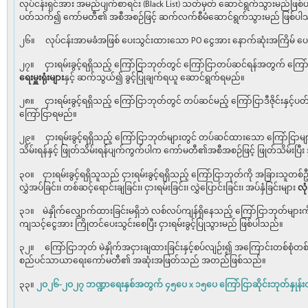
လုပ်ငန်းရှင်အား အမည်ပျက်စာရင်း (Black List) သတ်မှတ် ဆောင်ရွက်သွားမည်ဖြစ
ပတ်သက်၍ ကော်မတီ၏ အစီအစဉ်ဖြင့် ဆက်လက်စီမံဆောင်ရွက်သွားမည် ဖြစ်ပါ
၂၆။ လုပ်ငန်းအာမခံအဖြစ် ပေးသွင်းထားသော PO ငွေအား နောက်ဆုံးအကြိမ် ပေးသွ
၂၇။ ငှားရမ်းခွင့်ရရှိသည့် ကြော်ငြာဘုတ်တွင် ကြော်ငြာတပ်ဆင်ရန်အတွက် ကြေ
ရေးမှူးရုံးများ
နှင့် ဆက်သွယ်၍ ခွင့်ပြုချက်ရယူ ဆောင်ရွက်ရမည်။
၂၈။ ငှားရမ်းခွင့်ရရှိသည့် ကြော်ငြာဘုတ်တွင် တပ်ဆင်မည့် ကြော်ငြာဒီဇိုင်းနှင့်
ကြော်ငြာရမည်။
၂၉။ ငှားရမ်းခွင့်ရရှိသည့် ကြော်ငြာဘုတ်များတွင် တပ်ဆင်ထားသော ကြော်ငြာမျာ
သိမ်းရန်နှင့် ဖြုတ်သိမ်းရန်ပျက်ကွက်ပါက ကော်မတီ၏အစီအစဉ်ဖြင့် ဖြုတ်သိမ်းပြီ
၃၀။ ငှားရမ်းခွင့်ရရှိသူသည် ငှားရမ်းခွင့်ရရှိသည့် ကြော်ငြာဘုတ်ကို အခြားသူတစ်ဦ
လွှဲအပ်ခြင်း၊ တစ်ဆင့်ရောင်းချခြင်း၊ ငှားရမ်းခြင်း၊ လွှဲပြောင်းခြင်း၊ အပ်နှံခြင်းများ
လုံ
၃၁။ မဲနှိုက်လျှောက်ထားခြင်းမရှိဘဲ လစ်လပ်ကျန်ရှိနေသည့် ကြော်ငြာဘုတ်များက
ကျသင့်ငွေအား ကြိုတင်ပေးသွင်းစေပြီး ငှားရမ်းခွင့်ပြုသွားမည် ဖြစ်ပါသည်။
၃၂။ ကြော်ငြာဘုတ် မဲနှိုက်အငှားချထားခြင်းနှင့်စပ်လျဉ်း၍ အကြောင်းတစ်စုံတစ်
စည်ပင်သာယာရေးကော်မတီ၏ အဆုံးအဖြတ်သည် အတည်ဖြစ်သည်။
၃၃။
၂ဝ၂၆-၂ဝ၂၇ ဘဏ္ဍာရေးနှစ်အတွက် ၄၅ပေ x ၁၅ပေ ကြော်ငြာဆိုင်းဘုတ်နှုန်း