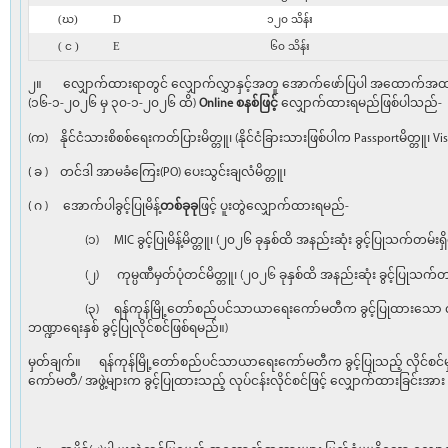
(ဃ)
D
၁၂၀ သိန်း
( င )
E
၆၀ သိန်း
၂။ လျှောက်ထားရာတွင် လျှောက်လွှာနှင့်အတူ အောက်ဖော်ပြပါ အထောက်အထားမ
(၁၆-၁-၂၀၂၆ မှ ၃၀-၁-၂၀၂၆ ထိ)
Online စနစ်ဖြင့်
လျှောက်ထားရမည်ဖြစ်ပါသည်-
(က) နိုင်ငံသားစိစစ်ရေးကတ်ပြားမိတ္တူ၊ (နိုင်ငံခြားသားဖြစ်ပါက Passportမိတ္တူ၊ V
( ခ ) တင်ဒါ အာမခံကြေး(PO) ပေးသွင်းချလံမိတ္တူ၊
( ဂ ) အောက်ပါခွင့်ပြုမိန့်
တစ်ခုခု
ဖြင့် ပူးတွဲလျှောက်ထားရမည်-
(၁) MIC ခွင့်ပြုမိန့်မိတ္တူ၊ (၂၀၂၆ ခုနှစ်ထိ အနည်းဆုံး ခွင့်ပြုသက်တမ်းရှ
(၂) ကုမ္ပဏီမှတ်ပုံတင်မိတ္တူ၊ (၂၀၂၆ ခုနှစ်ထိ အနည်းဆုံး ခွင့်ပြုသက်တမ်
(၃) ရန်ကုန်မြို့တော်စည်ပင်သာယာရေးကော်မတီက ခွင့်ပြုထားသော လုပ်ငန
ဘဏ္ဍာရေးနှစ် ခွင့်ပြုလိုင်စင်ဖြစ်ရမည်။)
မှတ်ချက်။ ရန်ကုန်မြို့တော်စည်ပင်သာယာရေးကော်မတီက ခွင့်ပြုသည့် လိုင်
ကော်မတီ/ အဖွဲ့များက ခွင့်ပြုထားသည့် လုပ်ငန်းလိုင်စင်ဖြင့် လျှောက်ထ