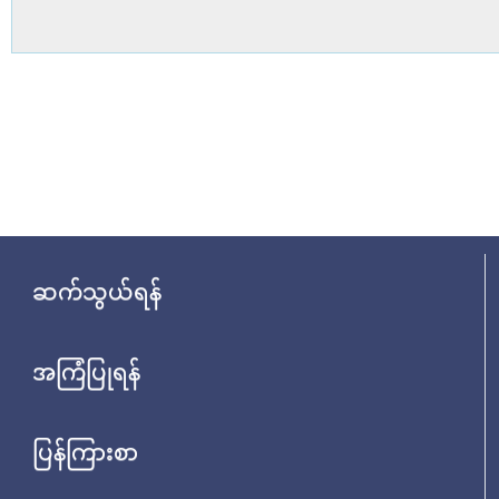
ဆက်သွယ်ရန်
အကြံပြုရန်
ပြန်ကြားစာ