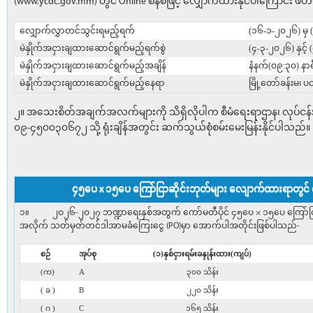
(www.ycdc.gov.mm) တွင် Online စနစ်ဖြင့် လျှောက်ထားနိုင်ပါကြောင်း ဖိ
လျှောက်လွှာတင်သွင်းရမည့်ရက်
(၁၆-၁-၂၀၂၆) မှ
မဲနှိုက်အငှားချထားဆောင်ရွက်မည့်ရက်စွဲ
(၄-၃-၂၀၂၆) နှင့်
မဲနှိုက်အငှားချထားဆောင်ရွက်မည့်အချိန်
နံနက်(၀၉:၃၀) နာရ
မဲနှိုက်အငှားချထားဆောင်ရွက်မည့်နေရာ
မြို့တော်ခန်းမ၊
၂။ အသေးစိတ်အချက်အလက်များကို သိရှိလိုပါက စီမံရေးရာဌာန၊ လုပ်ငန်း
၀၉-၄၅၀၀၃၀၆၇၂ သို့ ရုံးချိန်အတွင်း ဆက်သွယ်စုံစမ်းမေးမြန်းနိုင်ပါသည်။
၄၅ပေ x ၁၅ပေ ကြော်ငြာဆိုင်းဘုတ်များ လျောက်ထားရာတွင် 
၁။ ၂ဝ၂၆-၂ဝ၂၇ ဘဏ္ဍာရေးနှစ်အတွက် ကော်မတီပိုင် ၄၅ပေ × ၁၅ပေ ကြော်ငြာဘုတ်မျ
အလိုက် သတ်မှတ်တင်ဒါအာမခံကြေးငွေ (PO)မှာ အောက်ပါအတိုင်းဖြစ်ပါသည်-
စဉ်
အုပ်စု
(၁)နှစ်ငှားရမ်းခနှုန်းထား(ကျပ်)
(က)
A
၃၀၀ သိန်း
( ခ )
B
၂၂၀ သိန်း
( ဂ )
C
၁၆၅ သိန်း