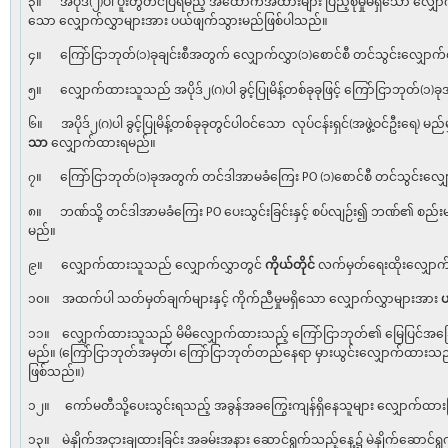
၃။ အပိုဒ်(၂)ပါ ပူးတွဲတင်ပြရမည့် အထောက်အထားများ ပြည့်စုံမှုမရှိသော လျှေ
သော လျှောက်လွှာများအား ပယ်ဖျက်သွားမည်ဖြစ်ပါသည်။
၄။ ကြော်ငြာဘုတ်(၁)ခုချင်းစီအတွက် လျှောက်လွှာ(၁)စောင်စီ တင်သွင်းလျှော
၅။ လျှောက်ထားသူသည် အပိုဒ်၂(ဂ)ပါ ခွင့်ပြုမိန့်တစ်ခုခုဖြင့် ကြော်ငြာဘုတ်(၁)
၆။ အပိုဒ်၂(ဂ)ပါ ခွင့်ပြုမိန့်တစ်ခုခုတွင်ပါဝင်သော လုပ်ငန်းရှင်(အဖွဲ့ဝင်ဦးရေ) 
သာ
လျှောက်ထားရမည်။
၇။ ကြော်ငြာဘုတ်(၁)ခုအတွက် တင်ဒါအာမခံကြေး PO (၁)စောင်စီ တင်သွင်းလျှ
၈။ ဘဏ်သို့ တင်ဒါအာမခံကြေး PO ပေးသွင်းခြင်းနှင့် စပ်လျဉ်း၍ ဘဏ်၏ စည်းမျ
မည်။
၉။ လျှောက်ထားသူသည် လျှောက်လွှာတွင်
ကိုယ်တိုင်
လက်မှတ်ရေးထိုးလျှော
၁၀။ အထက်ပါ သတ်မှတ်ချက်များနှင့် ကိုက်ညီမှုမရှိသော လျှောက်လွှာများအား
၁၁။ လျှောက်ထားသူသည် မိမိလျှောက်ထားသည့် ကြော်ငြာဘုတ်၏ မြေပြင်အခြ
မည်။ (ကြော်ငြာဘုတ်အမှတ်၊ ကြော်ငြာဘုတ်တည်နေရာ မှားယွင်းလျှောက်ထား
ဖြစ်သည်။)
၁၂။ ကော်မတီသို့ပေးသွင်းရသည့် အခွန်အခကြွေးကျန်ရှိနေသူများ လျှောက်ထ
၁၃။ မဲနှိုက်အငှားချထားခြင်း အခမ်းအနား ဆောင်ရွက်သည့်နေ့၌ မဲနှိုက်ဆောင်ရ