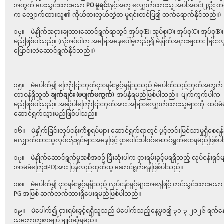
အတွက် ပေးသွင်းထားသော
PO
မူရင်း
နှင့်အတူ လျှောက်ထားသူ အပါအဝင်(၂)ဦး တ
က လျှောက်ထားသူ၏ ကိုယ်စားလှယ်လွှဲစာ မူရင်းတင်ပြ၍ တက်ရောက်နိုင်သည်။)
၁၄။ မဲနှိုက်အငှားချထားဆောင်ရွက်ရာတွင် အုပ်စု(E)၊ အုပ်စု(D)၊ အုပ်စု(C)၊ အုပ်စု(B
မည်ဖြစ်ပါသည်။ (လိုအပ်ပါက အခြေအနေပေါ်မူတည်၍ မဲနှိုက်အငှားချထား ခြင်းလု
ပြောင်းလဲဆောင်ရွက်နိုင်သည်။)
၁၅။ မဲပေါက်၍ ကြော်ငြာဘုတ်ငှားရမ်းခွင့်ရရှိသူသည် မဲပေါက်သည့်ဘုတ်အတွက် ပေ
တာဝန်ရှိသူထံ
ချက်ချင်း (မပျက်မကွက်)
အပ်နှံရမည်ဖြစ်ပါသည်။ ပျက်ကွက်ပါက အမ
မည်ဖြစ်ပါသည်။ အဆိုပါကြော်ငြာဘုတ်အား အခြားလျှောက်ထားသူများကို ထပ်မံ
ဆောင်ရွက်သွားမည်ဖြစ်ပါသည်။
၁၆။ မဲနှိုက်ခြင်းလုပ်ငန်းကိစ္စရပ်များ ဆောင်ရွက်ရာတွင် ပွင့်လင်းမြင်သာမှုရှိစ
လျှောက်ထားသူလုပ်ငန်းရှင်များအနေဖြင့် ပူးပေါင်းပါဝင်ဆောင်ရွက်ပေးရမည်ဖြစ်
၁၇။ မဲနှိုက်ဆောင်ရွက်မှုအစီအစဉ် ပြီးဆုံးပါက ငှားရမ်းခွင့်မရရှိသည့် လုပ်ငန်းရ
အာမခံကြေး(PO)အား ပြန်လည်ထုတ်ယူ ဆောင်ရွက်ရန်ဖြစ်ပါသည်။
၁၈။ မဲပေါက်၍ ငှားရမ်းခွင့်ရရှိသည့် လုပ်ငန်းရှင်များအနေဖြင့် တင်သွင်းထား
PG အဖြစ် ဆက်လက်ထားရှိပေးရမည်ဖြစ်ပါသည်။
၁၉။ မဲပေါက်၍ ငှားရမ်းခွင့်ရရှိသူသည် မဲပေါက်သည့်နေ့မှစ၍ ၃၁-၃-၂၀၂၆ ရက်နေ့ 
သဘောတူစာချုပ် ချုပ်ဆိုရမည်။