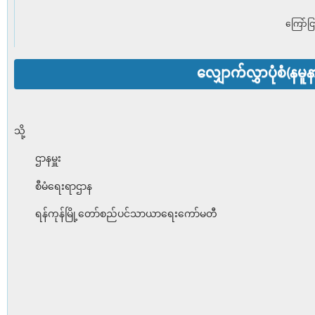
ကြော်ငြ
လျှောက်လွှာပုံစံ(နမူန
သို့
ဌာနမှူး
စီမံရေးရာဌာန
ရန်ကုန်မြို့တော်စည်ပင်သာယာရေးကော်မတီ
ရက်စွဲ၊ 