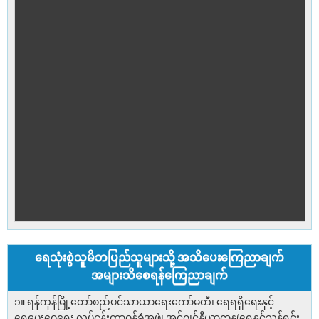
ရေသုံးစွဲသူမိဘပြည်သူများသို့ အသိပေးကြေညာချက်
အများသိစေရန်ကြေညာချက်
၁။ ရန်ကုန်မြို့တော်စည်ပင်သာယာရေးကော်မတီ၊ ရေရရှိရေးနှင့်
ရေပေးဝေရေး လုပ်ငန်းတာဝန်ခံအဖွဲ့၊ အင်ဂျင်နီယာဌာန(ရေနှင့်သန့်ရှင်း