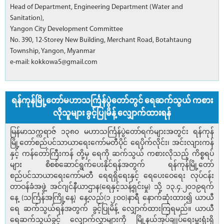
Head of Department, Engineering Department (Water and
Sanitation),
Yangon City Development Committee
No. 390, 12-Storey New Building, Merchant Road, Botahtaung
Township, Yangon, Myanmar
e-mail: kokkowa5@gmail.com
ရန်ကုန်မြို့တော်မဟာသင်္ကြန်ပွဲတော်တွင် ရေဆက်သွယ် ကစား
လိုသူများ ခွင့်ပြုမိန့် လျှောက်ထားရန်
မြန်မာသက္ကရာဇ် ၁၃၈၀ မဟာသင်္ကြန်ပွဲတော်ရက်များအတွင်း ရန်ကုန်
မြို့တော်စည်ပင်သာယာရေးကော်မတီပိုင် ရေပိုက်လိုင်း၊ အင်းလျားကန်
နှင့် ကန်တော်ကြီးကန် တို့မှ ရေကို ဆက်သွယ် ကစားလိုသည့် ကိစ္စရပ်
များ စိစစ်ဆောင်ရွက်ပေးနိုင်ရန်အတွက် ရန်ကုန်မြို့တော်
စည်ပင်သာယာရေးကော်မတီ ရေရရှိရေးနှင့် ရေပေးဝေရေး လုပ်ငန်း
တာဝန်ခံအဖွဲ့ အင်ဂျင်နီယာဌာန(ရေနှင့်သန့်ရှင်းမှု) သို့ ၁၃.၄.၂၀၁၉ရက်
နေ့ (သင်္ကြန်အကြို့နေ့) နေ့လည်(၁၂:၀၀)နာရီ နောက်ဆုံးထား၍ ယာယီ
ရေ ဆက်သွယ်ရန်အတွက် ခွင့်ပြုမိန့် လျှောက်ထားကြရမည်။ ယာယီ
ရေဆက်သွယ်ခွင့် လျှောက်လွှာများကို မြို့နယ်အုပ်ချုပ်ရေးမှူးရုံးရှိ