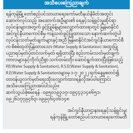
အသိပေးကြေညာချက်
ရန်ကုန်မြို့တော်စည်ပင်သာယာရေးကော်မတီနယ်နိမိတ်အတွင်း
ဆောက်လုပ်သည့် အဆောက်အဦများ၏ ရေနှင့်သန့်ရှင်းမှုဆိုင်ရာ
လုပ်ငန်းများအတွက် ခွင့်ပြုမိန့်များလျှောက်ထားရာတွင် မြန်မာနိုင်ငံ
အင်ဂျင်နီယာကောင်စီမှ ကန့်သတ်ခွင့်ပြုထားသော နောက်ဆက်တွဲပါ
လုပ်ငန်းသတ်မှတ်ချက်များနှင့်အညီ မြန်မာနိုင်ငံအင်ဂျင်နီယာကောင်စီ
က စိစစ်ထုတ်ပြန်ထားသော (Water Supply & Sanitation) အထူးပြု
ပညာရပ်မှတ်ပုံတင်လက်မှတ် ရရှိထားပြီး စည်းကမ်းသတ်မှတ်ချက်
ကာလများနှင့်ကိုက်ညီစွာ သက်တမ်းတိုး ဆောင်ရွက်ထားပြီးဖြစ်သည့်
P.E(Water Supply & Sanitation), R.S.E(Water Supply & Sanitation),
R.E(Water Supply & Sanitation)များမှ ၁-၇-၂၀၂၂ ရက်နေ့မှစတင်၍
တာဝန်ယူလက်မှတ်ရေးထိုးလျှောက်ထားရန်လိုအပ်ပါကြောင်း
အသိပေးကြေညာအပ်ပါသည်။
ဆက်သွယ်စုံစမ်းရန် - ၀၉၅၀၁၉၃၁၇၊ ၀၉၄၄၃၁၄၈၆၅၁၊
၀၉၂၆၁၇၇၉၄၆၃၊ ၀၉၉၇၆၄၀၆၁၄၈
အင်ဂျင်နီယာဌာန(ရေနှင့်သန့်ရှင်းမှု)
ရန်ကုန်မြို့တော်စည်ပင်သာယာရေးကော်မတီ