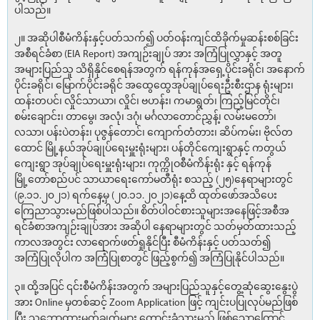
ပါသည်။
၂။ အဆိုပါစီမံကိန်းနှင့်ပတ်သက်၍ ပတ်ဝန်းကျင်ထိခိုက်မှုဆန်းစစ်ခြင်း
အစီရင်ခံစာ (EIA Report) အကျဉ်းချုပ် အား အကြံပြုလွှာနှင့် အတူ
အများပြည်သူ သိရှိနိုင်စေရန်အတွက် ရန်ကုန်အရှေ့ပိုင်းခရိုင်၊ အနောက်
ပိုင်းခရိုင်၊ မြောက်ပိုင်းခရိုင် အထွေထွေအုပ်ချုပ်ရေးဦးစီးဌာန ရုံးများ၊
ထန်းတပင်၊ လှိုင်သာယာ၊ လှိုင်၊ ဗဟန်း၊ ကမာရွတ်၊ ကြည့်မြင်တိုင်၊
စမ်းချောင်း၊ တာမွေ၊ အလုံ၊ ဒဂုံ၊ မင်္ဂလာတောင်ညွှန့်၊ လမ်းမတော်၊
လသာ၊ ပန်းပဲတန်း၊ ပုဇွန်တောင်၊ ကျောက်တံတား၊ ဆိပ်ကမ်း၊ ဗိုလ်တ
ထောင် မြို့နယ်အုပ်ချုပ်ရေးမှူးရုံးများ၊ ပန်တိုင်ကျေးရွာနှင့် ကတွယ်
ကျေးရွာ အုပ်ချုပ်ရေးမှူးရုံးများ၊ ကုက္ကိုဝစီမံကိန်းရုံး နှင့် ရန်ကုန်
မြို့တော်စည်ပင် သာယာရေးကော်မတီရုံး စသည့် (၂၅)နေရာများတွင်
(၉.၁၁.၂၀၂၁) ရက်နေ့မှ (၂၀.၁၁.၂၀၂၁)နေ့ထိ ထုတ်ဖော်အသိပေး
ကြေညာသွားမည်ဖြစ်ပါသည်။ စိတ်ပါဝင်စားသူများအနေဖြင့်အစီအ
ရင်ခံစာအကျဉ်းချုပ်အား အဆိုပါ နေရာများတွင် သတ်မှတ်ထားသည့်
ကာလအတွင်း လာရောက်ဖတ်ရှုနိုင်ပြီး စီမံကိန်းနှင့် ပတ်သတ်၍
အကြံပြုလိုပါက အကြံပြုစာတွင် ဖြည့်စွက်၍ အကြံပြုနိုင်ပါသည်။
၃။ ထို့အပြင် ၎င်းစီမံကိန်းအတွက် အများပြည်သူနှင့်တွေ့ဆုံဆွေးနွေးပွဲ
အား Online မှတစ်ဆင့် Zoom Application ဖြင့် ကျင်းပပြုလုပ်မည်ဖြစ်
ပြီး သဘောထားမှတ်ချက်များ တောင်းခံသွားမည် ဖြစ်သောကြောင့်