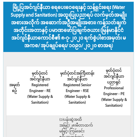
မြို့ပြအင်ဂျင်နီယာ ရေပေးဝေရေးနှင့် သန့်ရှင်းရေး (Water
Supply and Sanitation) အထူးပြုပညာရပ် လက်မှတ်အမျိုး
အစားအလိုက် အဆောက်အဦအမျိုးအစား၊ ကန့်သတ်ချက်
အတိုင်းအတာနှင့် ပမာဏဖော်ပြချက်ဇယား (မြန်မာနိုင်ငံ
အင်ဂျင်နီယာကောင်စီ၏ ၈-၇-၂၀၂၀ ရက်စွဲပါစာအမှတ်၊ မ
အကစ/ အုပ်ချုပ်ရေး/ ၁၀၉၁/ ၂၀၂၀ စာအရ)
မှတ်ပုံတင်
မှတ်ပုံတင်
မှတ်ပုံတင်အကြီးတန်း
အင်ဂျင်နီယာ
အင်ဂျင်နီယာ
အင်ဂျင်နီယာ
ပညာရှင်
အမှတ်
Registered
Registered Senior
Professional
စဉ်
Engineer - RE
Engineer - RSE
Engineer - PE
(Water Supply &
(Water Supply &
(Water Supply &
Sanitation)
Sanitation)
Sanitation)
(၁)ပန်းဆွဲအထိ
အမြင့်(၂၈)မီတာထက်
မမြင့်၊ ကြမ်းခင်း