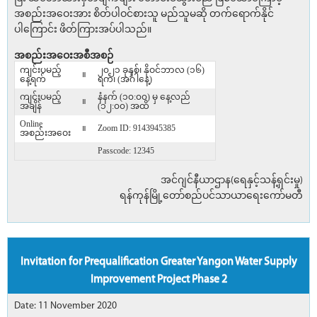
အစည်းအဝေးအား စိတ်ပါဝင်စားသူ မည်သူမဆို တက်ရောက်နိုင်
ပါ‌ကြောင်း ဖိတ်ကြားအပ်ပါသည်။
အစည်းအဝေးအစီအစဉ်
ကျင်းပမည့်
၂၀၂၁ ခုနှစ်၊ နိုဝင်ဘာလ (၁၆)
။
နေ့ရက်
ရက်၊ (အင်္ဂါနေ့)
ကျင်းပမည့်
နံနက် (၁၀:၀၀) မှ နေ့လည်
။
အချိန်
(၁၂:၀၀) အထိ
Online
။
Zoom ID: 9143945385
အစည်းအဝေး
Passcode: 12345
အင်ဂျင်နီယာဌာန(ရေနှင့်သန့်ရှင်းမှု)
ရန်ကုန်မြို့တော်စည်ပင်သာယာရေးကော်မတီ
Invitation for Prequalification Greater Yangon Water Supply
Improvement Project Phase 2
Date: 11 November 2020