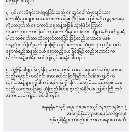
မည်ဖြစ်ပါသည်။
၄။ ၄င်း ကလိုရင်းအနံ့ရရှိခြင်းသည် ရေတွင်ပေါက်ဖွားနိုင်သော
ရောဂါပိုးမွှားများအား ဆေးခတ်သန့်စင်ပြီးဖြစ်ကြောင်းနှင့် ကျန်းမာရေး
ကိုမထိခိုက်ဘဲ ရေကောင်းရေသန့်အဖြစ် သုံးစွဲနိုင်ကြောင်း
အထောက်အထားဖြစ်ပါသည်။ ကလိုရင်းအနံ့အား ကြိုက်နှစ်သက်မှုမရှိ
ပါက တစ်ရက်တာ သိုလှောင်ထားခြင်းဖြင့်လည်းကောင်း၊ မိနစ်
အနည်းငယ် ကြိုချက်ခြင်းဖြင့် လည်းကောင်း၊ သံပုရာရည် သို့မဟုတ်
ရှောက်ရည်အနည်းငယ် ရောထည့်ပေးခြင်းဖြင့် လည်းကောင်း က
လိုရင်းအနံ့မပါရှိအောင် ပြုလုပ်ပေးနိုင်ပါသည်။
၅။ သို့ဖြစ်ပါ၍ ရန်ကုန်မြို့တော်စည်ပင်သာယာရေးကော်မတီမှ ပေးဝေ
သည့်ရေတွင် ကလိုရင်း ဆေးခတ်သန့်စင်ခြင်းလုပ်ငန်းကြောင့် က
လိုရင်းအနံ့များရရှိပါက စိုးရိမ်ရန်မရှိ ကြောင်းနှင့် ပိုးသတ်သန့်စင်ထား
သည့် လက္ခဏာဖြစ်၍ ယုံကြည်စိတ်ချစွာ သုံးစွဲနိုင်ပါကြောင်း ကြိုတင်
အသိပေး ကြေညာအပ်ပါသည်။
ရေရရှိရေးနှင့် ရေပေးဝေရေးလုပ်ငန်းတာဝန်ခံအဖွဲ့
အင်ဂျင်နီယာဌာန(ရေနှင့်သန့်ရှင်းမှု)
ရန်ကုန်မြို့တော်စည်ပင်သာယာရေးကော်မတီ