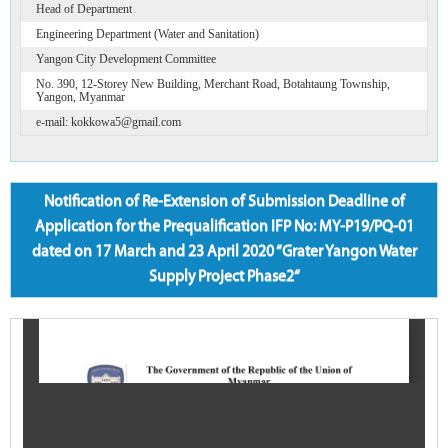
Head of Department
Engineering Department (Water and Sanitation)
Yangon City Development Committee
No. 390, 12-Storey New Building, Merchant Road, Botahtaung Township,
Yangon, Myanmar
e-mail: kokkowa5@gmail.com
Notification of Re-Extension of Submission Deadline of
Application for the Prequalification IFP No: MY-P19/PQ-01
dated on 17 March and 23 April 2020 “Grater Yangon Water
Supply Project Phase2“