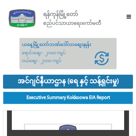
ရန်ကုန်မြို့တော်
စည်ပင်သာယာရေးကော်မတီ
ယနေ့မြို့တော်ဘဏ်ဒေါ်လာစျေးနှုန်း
ရောင်းစျေး - ၂၁၀၀ ကျပ်
ဝယ်စျေး - ၂၁၀၀ ကျပ်
အင်ဂျင်နီယာဌာန (ရေ နှင့် သန့်ရှင်းမှု)
Executive Summary Kokkoowa EIA Report