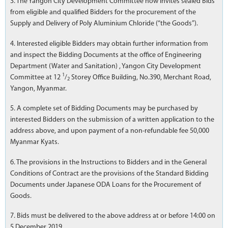
3. The Yangon City Development Committee now invites sealed Bids
from eligible and qualified Bidders for the procurement of the
Supply and Delivery of Poly Aluminium Chloride (“the Goods”).
4. Interested eligible Bidders may obtain further information from
and inspect the Bidding Documents at the office of Engineering
Department (Water and Sanitation) , Yangon City Development
1
Committee at 12
/
Storey Office Building, No.390, Merchant Road,
2
Yangon, Myanmar.
5. A complete set of Bidding Documents may be purchased by
interested Bidders on the submission of a written application to the
address above, and upon payment of a non-refundable fee 50,000
Myanmar Kyats.
6. The provisions in the Instructions to Bidders and in the General
Conditions of Contract are the provisions of the Standard Bidding
Documents under Japanese ODA Loans for the Procurement of
Goods.
7. Bids must be delivered to the above address at or before 14:00 on
5 December 2019.