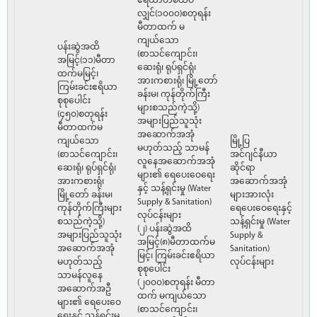
ဧရိယာတစ်ထပ်
လျှင်(၁၀၀၀)စတုရန်း
မီတာထက် မ
ကျယ်သော
ပန်းဆွဲအထိ
(စာသင်ကျောင်း၊
အမြင့်(၁၁)မီတာ
ဆေးရုံ၊ ရုပ်ရှင်ရုံ၊
ထက်မမြင့်၊
အားကစားရုံ၊ မြို့တော်
ကြမ်းခင်းဧရိယာ
ခန်းမ၊ ကုန်တိုက်ကြီး
စုစုပေါင်း
များစသည်ကဲ့သို့)
(၄၅၀)စတုရန်း
အများပြည်သူသုံး
မီတာထက်မ
အဆောက်အအုံ
ကျယ်သော
မြို့ပြ
မဟုတ်သည့် သာမန်
(စာသင်ကျောင်း၊
အင်ဂျင်နီယာ
လူနေအဆောက်အအုံ
ဆေးရုံ၊ ရုပ်ရှင်ရုံ၊
ဆိုင်ရာ
များ၏ ရေပေးဝေရေး
အားကစားရုံ၊
အဆောက်အအုံ
နှင့် သန့်ရှင်းမှု (Water
မြို့တော် ခန်းမ၊
များအားလုံး
Supply & Sanitation)
ကုန်တိုက်ကြီးများ
ရေပေးဝေရေးနှင့်
လုပ်ငန်းများ
စသည်ကဲ့သို့)
သန့်ရှင်းမှု (Water
(၂) ပန်းဆွဲအထိ
အများပြည်သူသုံး
Supply &
အမြင့်(၈)မီတာထက်မ
အဆောက်အအုံ
Sanitation)
မြင့်၊ ကြမ်းခင်းဧရိယာ
မဟုတ်သည့်
လုပ်ငန်းများ
စုစုပေါင်း
သာမန်လူနေ
(၂၀၀၀)စတုရန်း မီတာ
အဆောက်အဦ
ထက် မကျယ်သော
များ၏ ရေပေးဝေ
(စာသင်ကျောင်း၊
ရေးနှင့် သန့်ရှင်းမှု