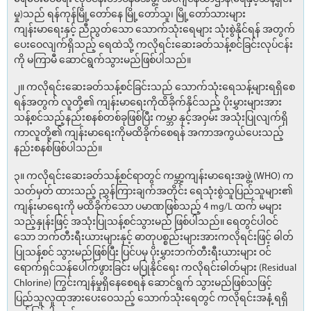
မှု)သည် ရန်ကုန်မြို့တော်နေ မြို့တော်သူ၊ မြို့တော်သားများ
ကျန်းမာရေးနှင့် ညီညွတ်သော သောက်သုံးရေများ သုံးစွဲနိုင်ရန် အတွက်
ပေးဝေလျက်ရှိသည့် ရေထဲသို့ ကလိုရင်းဆေးခတ်သန့်စင်ခြင်းလုပ်ငန်း
ကို မကြာမီ ဆောင်ရွက်သွားမည်ဖြစ်ပါသည်။
၂။ ကလိုရင်းဆေးခတ်သန့်စင်ခြင်းသည် သောက်သုံးရေသန့်များရရှိစေ
ရန်အတွက် လူတို့၏ ကျန်းမာရေးကိုထိခိုက်နိုင်သည့် ပိုးမွှားများအား
သန့်စင်သည့်နည်းစနစ်တစ်ခုဖြစ်ပြီး ကမ္ဘာ နှင့်အဝှမ်း အသုံးပြုလျက်ရှိ
ကာလူတို့၏ ကျန်းမာရေးကိုမထိခိုက်စေရန် အကာအကွယ်ပေးသည့်
နည်းစနစ်ဖြစ်ပါသည်။
၃။ ကလိုရင်းဆေးခတ်သန့်စင်ရာတွင် ကမ္ဘာ့ကျန်းမာရေးအဖွဲ့ (WHO) က
သတ်မှတ် ထားသည့် ညွှန်ကြားချက်အတိုင်း ရေသုံးစွဲသူပြည်သူများ၏
ကျန်းမာရေးကို မထိခိုက်သော ပမာဏဖြစ်သည့် 4 mg/L ထက် မများ
သည့်နှုန်းဖြင့် အသုံးပြုသန့်စင်သွားမည် ဖြစ်ပါသည်။ ရေတွင်ပါဝင်
သော ဘက်တီးရီးယားများနှင့် ဓာတုပစ္စည်းများအားကလိုရင်းဖြင့် ဓါတ်
ပြုသန့်စင် သွားမည်ဖြစ်ပြီး ပြင်ပမှ ပိုးမွှားဘက်တီးရီးယားများ ဝင်
ရောက်ရှင်သန်ပေါက်ဖွားခြင်း မပြုနိုင်ရေး ကလိုရင်းဓါတ်များ (Residual
Chlorine) ကြွင်းကျန်မှုရှိနေစေရန် ဆောင်ရွက် သွားမည်ဖြစ်သဖြင့်
ပြည်သူလူထုအားပေးဝေသည့် သောက်သုံးရေတွင် ကလိုရင်းအနံ့ ရရှိ