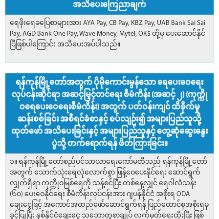
အသိပေးကြေညာချက်
ရေဖိုးရေခပြေစာများအား AYA Pay, CB Pay, KBZ Pay, UAB Bank Sai Sai
Pay, AGD Bank One Pay, Wave Money, Mytel, OK$ တို့မှ ပေးဆောင်နိုင်
ပြီဖြစ်ပါကြောင်း အသိပေးအပ်ပါသည်။
ရန်ကုန်မြို့တော်အတွက် ပိုမိုကောင်းမွန်သော ရေပေးဝေရေး
လုပ်ငန်းဆိုင်ရာ အဆင့်မြှင့်တင်ရေး စီမံကိန်း (အဆင့် ၂) (ကုက္ကို
ဝရေပေးဝေရေးစီမံကိန်း) အတွက် ပတ်ဝန်းကျင် ထိခိုက်မှု
ဆန်းစစ်ခြင်း အစီရင်ခံစာနှင့် စပ်လျဉ်း၍ အများပြည်သူသို့
ထုတ်ဖော် အသိပေးခြင်းနှင့် အများပြည်သူနှင့် တွေ့ဆုံဆွေးနွေး
ပွဲသို့ တက်ရောက်ရန် ဖိတ်ကြားခြင်း။
၁။ ရန်ကုန်မြို့တော်စည်ပင်သာယာရေးကော်မတီသည် ရန်ကုန်မြို့တော်
အတွက် သောက်သုံးရေလုံလောက်စွာ ဖြန့်ဝေပေးနိုင်ရေး ဆောင်ရွက်
လျှက်ရှိရာ ကုက္ကိုဝမြစ်ရေကို သန့်စင်ပြီး တစ်နေ့လျှင် ရေဂါလံသန်း
(၆၀) ပေးဝေနိုင်ရေး စီမံကိန်းလုပ်ငန်းအား ဂျပန်နိုင်ငံ အစိုးရ ODA
ချေးငွေဖြင့် အကောင်အထည်ဖော်ဆောင်ရွက်ရန် ပြည်ထောင်စုအစိုးရမှ
ခွင့်ပြုပြီး နှစ်နိုင်ငံချေးငွေ သဘောတူစာချုပ် လက်မှတ်ရေးထိုးပြီး ဖြစ်