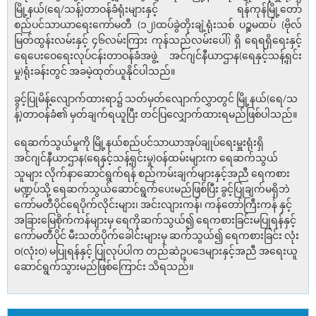
မြို့နယ်(ရေ/သန့်)တာဝန်ခံရုံးများနှင့် ရန်ကုန်မြို့တော်
စည်ပင်သာယာရေးကော်မတီ (၁၂)ထပ်ခွဲတိုးချဲ့ရုံးသစ် ပဉ္စမထပ် (ဗိုလ်
မြတ်ထွန်းလမ်းနှင့် ၄၆လမ်းကြား ကုန်သည်လမ်းပေါ်) ရှိ ရေရရှိရေးနှင့်
ရေပေးဝေရေးလုပ်ငန်းတာဝန်ခံအဖွဲ့ အင်ဂျင်နီယာဌာန(ရေနှင့်သန့်ရှင်း
မှု)ရုံးခန်းတွင် အခမဲ့ထုတ်ယူနိုင်ပါသည်။
ခွင့်ပြုမိန့်လျောက်ထားရာ၌ သတ်မှတ်လျောက်လွှာတွင် မြို့နယ်(ရေ/သ
န့်)တာဝန်ခံ၏ မှတ်ချက်ရယူပြီး တင်ပြလျှောက်ထားရမည်ဖြစ်ပါသည်။
ရေဆက်သွယ်မှုကို မြို့နယ်စည်ပင်သာယာအုပ်ချုပ်ရေးမှူးရုံးရှိ
အင်ဂျင်နီယာဌာန(ရေနှင့်သန့်ရှင်းမှု)ဝန်ထမ်းများက ရေဆက်သွယ်
သူများ လိုက်နာဆောင်ရွက်ရန် စည်ကမ်းချက်များနှင့်အညီ ရေကစား
မဏ္ဍပ်သို့ ရေဆက်သွယ်ဆောင်ရွက်ပေးမည်ဖြစ်ပြီး ခွင့်ပြုချက်မရှိဘဲ
ကော်မတီပိုင်ရေပိုက်လိုင်းများ၊ အင်းလျားကန်၊ ကန်တော်ကြီးကန် နှင့်
အခြားမြေစိုက်ကန်များမှ ရေကိုဆက်သွယ်၍ ရေကစားခြင်းမပြုရန်နှင့်
ကော်မတီပိုင် မီးသတ်ပိုက်ခေါင်းများမှ ဆက်သွယ်၍ ရေကစားခြင်း လုံး
ဝ(လုံးဝ) မပြုရန်နှင့် ပြုလုပ်ပါက တည်ဆဲဥပဒေများနှင့်အညီ အရေးယူ
ဆောင်ရွက်သွားမည်ဖြစ်ကြောင်း သိရသည်။