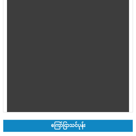
ကြော်ငြာသင်ပုန်း