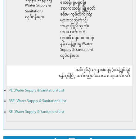
ဆေးရုံ၊ ရုပ်ရှင်ရုံ၊
(Water Supply &
အားကစားရုံ၊ မြို့တော်
Sanitation)
ခန်းမ၊ ကုန်တိုက်ကြီး
လုပ်ငန်းများ
များစသည်ကဲ့သို့)
အများပြည်သူ သုံး
အဆောက်အအုံ
များ၏ ရေပေးဝေရေး
နှင့် သန့်ရှင်းမှု (Water
Supply & Sanitation)
လုပ်ငန်းများ
အင်ဂျင်နီယာဌာန(ရေနှင့်သန့်ရှင်းမှု)
ရန်ကုန်မြို့တော်စည်ပင်သာယာရေးကော်မတီ
PE (Water Supply & Sanitation) List
RSE (Water Supply & Sanitation) List
RE (Water Supply & Sanitation) List