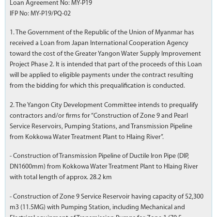
Loan Agreement No: MY-P19
IFP No: MY-P19/PQ-02
1. The Government of the Republic of the Union of Myanmar has
received a Loan from Japan International Cooperation Agency
toward the cost of the Greater Yangon Water Supply Improvement
Project Phase 2. It is intended that part of the proceeds of this Loan
will be applied to eligible payments under the contract resulting
from the bidding for which this prequalification is conducted.
2. The Yangon City Development Committee intends to prequalify
contractors and/or firms for “Construction of Zone 9 and Pearl
Service Reservoirs, Pumping Stations, and Transmission Pipeline
from Kokkowa Water Treatment Plant to Hlaing River”.
- Construction of Transmission Pipeline of Ductile Iron Pipe (DIP,
DN1600mm) from Kokkowa Water Treatment Plant to Hlaing River
with total length of approx. 28.2 km
- Construction of Zone 9 Service Reservoir having capacity of 52,300
m3 (11.5MG) with Pumping Station, including Mechanical and