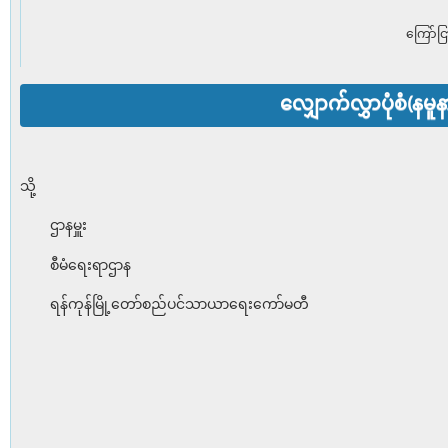
ကြော်ငြ
လျှောက်လွှာပုံစံ(နမူန
သို့
ဌာနမှူး
စီမံရေးရာဌာန
ရန်ကုန်မြို့တော်စည်ပင်သာယာရေးကော်မတီ
ရက်စွဲ၊ 