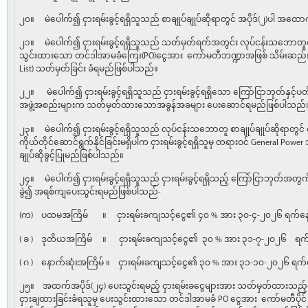
၂၀။ မဲပေါက်၍ ငှားရမ်းခွင့်ရရှိသူသည် စာချုပ်ချုပ်ဆိုရာတွင် အပိုဒ်(၂)ပါ အထော
၂၁။ မဲပေါက်၍ ငှားရမ်းခွင့်ရရှိသူသည် သတ်မှတ်ရက်အတွင်း လုပ်ငန်းသဘောတူစာချု
သွင်းထားသော တင်ဒါအာမခံကြေး(PO)ငွေအား ကော်မတီဘဏ္ဍာအဖြစ် သိမ်းဆည်းခံ
List) သတ်မှတ်ခြင်း ခံရမည်ဖြစ်ပါသည်။
၂၂။ မဲပေါက်၍ ငှားရမ်းခွင့်ရရှိသူသည် ငှားရမ်းခွင့်ရရှိသော ကြော်ငြာဘုတ်နှင့
အဖွဲ့အစည်းများက သတ်မှတ်ထားသောအခွန်အခများ ပေးဆောင်ရမည်ဖြစ်ပါသည်
၂၃။ မဲပေါက်၍ ငှားရမ်းခွင့်ရရှိသူသည် လုပ်ငန်းသဘောတူ စာချုပ်ချုပ်ဆိုရာတွင် ငှား
ကိုယ်တိုင်ဆောင်ရွက်နိုင်ခြင်းမရှိပါက ငှားရမ်းခွင့်ရရှိသူမှ တရားဝင် General Power 
ချုပ်ဆိုခွင့်ပြုမည်ဖြစ်ပါသည်။
၂၄။ မဲပေါက်၍ ငှားရမ်းခွင့်ရရှိသူသည် ငှားရမ်းခွင့်ရရှိသည့် ကြော်ငြာဘုတ်အတွ
ခွဲ၍ အရစ်ကျပေးသွင်းရမည်ဖြစ်ပါသည်-
(က) ပထမအကြိမ် ။ ငှားရမ်းခကျသင့်ငွေ၏ ၄၀ % အား ၃၀-၄-၂၀၂၆ ရက်နေ့ 
( ခ ) ဒုတိယအကြိမ် ။ ငှားရမ်းခကျသင့်ငွေ၏ ၃၀ % အား ၃၁-၇-၂၀၂၆ ရက်န
( ဂ ) နောက်ဆုံးအကြိမ် ။ ငှားရမ်းခကျသင့်ငွေ၏ ၃၀ % အား ၃၁-၁၀-၂၀၂၆ ရက်န
၂၅။ အထက်အပိုဒ်(၂၄) ပေးသွင်းရမည့် ငှားရမ်းခငွေများအား သတ်မှတ်ထားသည့်ရ
ငှားချထားခြင်းခံရသူမှ ပေးသွင်းထားသော တင်ဒါအာမခံ PO ငွေအား ကော်မတီပိုင