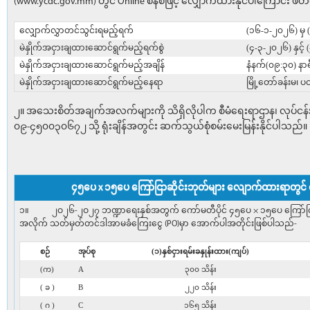
(www.ycdc.gov.mm) တွင် Online စနစ်ဖြင့် လျှောက်ထားနိုင်ပါကြောင်း ဖိ
လျှောက်လွှာတင်သွင်းရမည့်ရက်
(၁၆-၁-၂၀၂၆) မှ
မဲနှိုက်အငှားချထားဆောင်ရွက်မည့်ရက်စွဲ
(၄-၃-၂၀၂၆) နှင့်
မဲနှိုက်အငှားချထားဆောင်ရွက်မည့်အချိန်
နံနက်(၀၉:၃၀) နာရ
မဲနှိုက်အငှားချထားဆောင်ရွက်မည့်နေရာ
မြို့တော်ခန်းမ၊
၂။ အသေးစိတ်အချက်အလက်များကို သိရှိလိုပါက စီမံရေးရာဌာန၊ လုပ်ငန်း
၀၉-၄၅၀၀၃၀၆၇၂ သို့ ရုံးချိန်အတွင်း ဆက်သွယ်စုံစမ်းမေးမြန်းနိုင်ပါသည်။
၄၅ပေ x ၁၅ပေ ကြော်ငြာဆိုင်းဘုတ်များ လျောက်ထားရာတွင် 
၁။ ၂ဝ၂၆-၂ဝ၂၇ ဘဏ္ဍာရေးနှစ်အတွက် ကော်မတီပိုင် ၄၅ပေ × ၁၅ပေ ကြော်ငြာဘုတ်မျ
အလိုက် သတ်မှတ်တင်ဒါအာမခံကြေးငွေ (PO)မှာ အောက်ပါအတိုင်းဖြစ်ပါသည်-
စဉ်
အုပ်စု
(၁)နှစ်ငှားရမ်းခနှုန်းထား(ကျပ်)
(က)
A
၃၀၀ သိန်း
( ခ )
B
၂၂၀ သိန်း
( ဂ )
C
၁၆၅ သိန်း