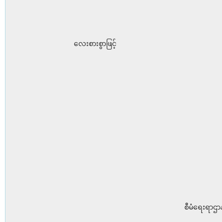
လေးစားစွာဖြင့်
စီမံရေးရာဌာန