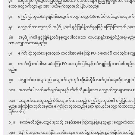
၃။ အပိုဒ်(၂)ပါ ပူးတွဲတင်ပြရမည့် အထောက်အထားများ ပြည့်စုံမှုမရှိသော လျှေ
သော လျှောက်လွှာများအား ပယ်ဖျက်သွားမည်ဖြစ်ပါသည်။
၄။ ကြော်ငြာဘုတ်(၁)ခုချင်းစီအတွက် လျှောက်လွှာ(၁)စောင်စီ တင်သွင်းလျှော
၅။ လျှောက်ထားသူသည် အပိုဒ်၂(ဂ)ပါ ခွင့်ပြုမိန့်တစ်ခုခုဖြင့် ကြော်ငြာဘုတ်(၁)
၆။ အပိုဒ်၂(ဂ)ပါ ခွင့်ပြုမိန့်တစ်ခုခုတွင်ပါဝင်သော လုပ်ငန်းရှင်(အဖွဲ့ဝင်ဦးရေ) 
သာ
လျှောက်ထားရမည်။
၇။ ကြော်ငြာဘုတ်(၁)ခုအတွက် တင်ဒါအာမခံကြေး PO (၁)စောင်စီ တင်သွင်းလျှ
၈။ ဘဏ်သို့ တင်ဒါအာမခံကြေး PO ပေးသွင်းခြင်းနှင့် စပ်လျဉ်း၍ ဘဏ်၏ စည်းမျ
မည်။
၉။ လျှောက်ထားသူသည် လျှောက်လွှာတွင်
ကိုယ်တိုင်
လက်မှတ်ရေးထိုးလျှော
၁၀။ အထက်ပါ သတ်မှတ်ချက်များနှင့် ကိုက်ညီမှုမရှိသော လျှောက်လွှာများအား
၁၁။ လျှောက်ထားသူသည် မိမိလျှောက်ထားသည့် ကြော်ငြာဘုတ်၏ မြေပြင်အခြ
မည်။ (ကြော်ငြာဘုတ်အမှတ်၊ ကြော်ငြာဘုတ်တည်နေရာ မှားယွင်းလျှောက်ထား
ဖြစ်သည်။)
၁၂။ ကော်မတီသို့ပေးသွင်းရသည့် အခွန်အခကြွေးကျန်ရှိနေသူများ လျှောက်ထ
၁၃။ မဲနှိုက်အငှားချထားခြင်း အခမ်းအနား ဆောင်ရွက်သည့်နေ့၌ မဲနှိုက်ဆောင်ရ