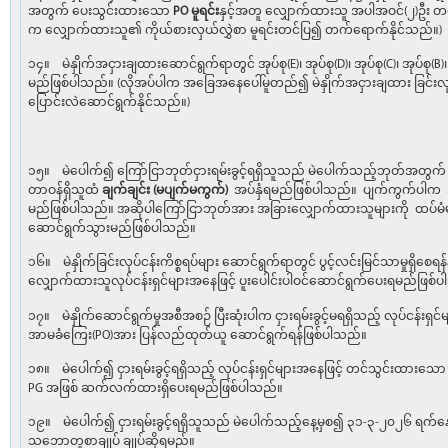
အတွက် ပေးသွင်းထားသော
PO
မူရင်း
နှင့်အတူ လျှောက်ထားသူ အပါအဝင်(၂)ဦး တ
က လျှောက်ထားသူ၏ ကိုယ်စားလှယ်လွှဲစာ မူရင်းတင်ပြ၍ တက်ရောက်နိုင်သည်။)
၁၄။ မဲနှိုက်အငှားချထားဆောင်ရွက်ရာတွင် အုပ်စု(E)၊ အုပ်စု(D)၊ အုပ်စု(C)၊ အုပ်စု(B
မည်ဖြစ်ပါသည်။ (လိုအပ်ပါက အခြေအနေပေါ်မူတည်၍ မဲနှိုက်အငှားချထား ခြင်းလု
ပြောင်းလဲဆောင်ရွက်နိုင်သည်။)
၁၅။ မဲပေါက်၍ ကြော်ငြာဘုတ်ငှားရမ်းခွင့်ရရှိသူသည် မဲပေါက်သည့်ဘုတ်အတွက် ပေ
တာဝန်ရှိသူထံ
ချက်ချင်း (မပျက်မကွက်)
အပ်နှံရမည်ဖြစ်ပါသည်။ ပျက်ကွက်ပါက အမ
မည်ဖြစ်ပါသည်။ အဆိုပါကြော်ငြာဘုတ်အား အခြားလျှောက်ထားသူများကို ထပ်မံ
ဆောင်ရွက်သွားမည်ဖြစ်ပါသည်။
၁၆။ မဲနှိုက်ခြင်းလုပ်ငန်းကိစ္စရပ်များ ဆောင်ရွက်ရာတွင် ပွင့်လင်းမြင်သာမှုရှိစ
လျှောက်ထားသူလုပ်ငန်းရှင်များအနေဖြင့် ပူးပေါင်းပါဝင်ဆောင်ရွက်ပေးရမည်ဖြစ်
၁၇။ မဲနှိုက်ဆောင်ရွက်မှုအစီအစဉ် ပြီးဆုံးပါက ငှားရမ်းခွင့်မရရှိသည့် လုပ်ငန်းရ
အာမခံကြေး(PO)အား ပြန်လည်ထုတ်ယူ ဆောင်ရွက်ရန်ဖြစ်ပါသည်။
၁၈။ မဲပေါက်၍ ငှားရမ်းခွင့်ရရှိသည့် လုပ်ငန်းရှင်များအနေဖြင့် တင်သွင်းထား
PG အဖြစ် ဆက်လက်ထားရှိပေးရမည်ဖြစ်ပါသည်။
၁၉။ မဲပေါက်၍ ငှားရမ်းခွင့်ရရှိသူသည် မဲပေါက်သည့်နေ့မှစ၍ ၃၁-၃-၂၀၂၆ ရက်နေ့ 
သဘောတူစာချုပ် ချုပ်ဆိုရမည်။