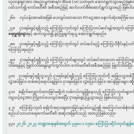
လုပ်ငန်းရှင်အား အမည်ပျက်စာရင်း (Black List) သတ်မှတ် ဆောင်ရွက်သွားမည်ဖြစ
ပတ်သက်၍ ကော်မတီ၏ အစီအစဉ်ဖြင့် ဆက်လက်စီမံဆောင်ရွက်သွားမည် ဖြစ်ပါ
၂၆။ လုပ်ငန်းအာမခံအဖြစ် ပေးသွင်းထားသော PO ငွေအား နောက်ဆုံးအကြိမ် ပေးသွ
၂၇။ ငှားရမ်းခွင့်ရရှိသည့် ကြော်ငြာဘုတ်တွင် ကြော်ငြာတပ်ဆင်ရန်အတွက် ကြေ
ရေးမှူးရုံးများ
နှင့် ဆက်သွယ်၍ ခွင့်ပြုချက်ရယူ ဆောင်ရွက်ရမည်။
၂၈။ ငှားရမ်းခွင့်ရရှိသည့် ကြော်ငြာဘုတ်တွင် တပ်ဆင်မည့် ကြော်ငြာဒီဇိုင်းနှင့်
ကြော်ငြာရမည်။
၂၉။ ငှားရမ်းခွင့်ရရှိသည့် ကြော်ငြာဘုတ်များတွင် တပ်ဆင်ထားသော ကြော်ငြာမျာ
သိမ်းရန်နှင့် ဖြုတ်သိမ်းရန်ပျက်ကွက်ပါက ကော်မတီ၏အစီအစဉ်ဖြင့် ဖြုတ်သိမ်းပြီ
၃၀။ ငှားရမ်းခွင့်ရရှိသူသည် ငှားရမ်းခွင့်ရရှိသည့် ကြော်ငြာဘုတ်ကို အခြားသူတစ်ဦ
လွှဲအပ်ခြင်း၊ တစ်ဆင့်ရောင်းချခြင်း၊ ငှားရမ်းခြင်း၊ လွှဲပြောင်းခြင်း၊ အပ်နှံခြင်းများ
လုံ
၃၁။ မဲနှိုက်လျှောက်ထားခြင်းမရှိဘဲ လစ်လပ်ကျန်ရှိနေသည့် ကြော်ငြာဘုတ်များက
ကျသင့်ငွေအား ကြိုတင်ပေးသွင်းစေပြီး ငှားရမ်းခွင့်ပြုသွားမည် ဖြစ်ပါသည်။
၃၂။ ကြော်ငြာဘုတ် မဲနှိုက်အငှားချထားခြင်းနှင့်စပ်လျဉ်း၍ အကြောင်းတစ်စုံတစ်
စည်ပင်သာယာရေးကော်မတီ၏ အဆုံးအဖြတ်သည် အတည်ဖြစ်သည်။
၃၃။
၂ဝ၂၆-၂ဝ၂၇ ဘဏ္ဍာရေးနှစ်အတွက် ၄၅ပေ x ၁၅ပေ ကြော်ငြာဆိုင်းဘုတ်နှုန်း