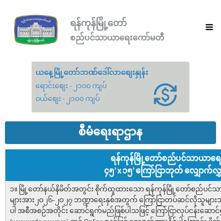
ရန်ကုန်မြို့တော်
စည်ပင်သာယာရေးကော်မတီ
ယနေ့မြို့တော်ဘဏ်ဒေါ်လာစျေးနှုန်း
ရောင်းစျေး - ၂၁၀၀ ကျပ်
ဝယ်စျေး - ၂၁၀၀ ကျပ်
စီမံရေးရာဌာန
ရန်ကုန်မြို့တော်စည်ပင်သာယာရ
၄၅' x ၁၅' ကြော်ငြာဘုတ် လျှောက်လွှ
၁။ မြို့တော်နယ်နိမိတ်အတွင်း စိုက်ထူထားသော ရန်ကုန်မြို့တော်စည်ပင်သ
များအား၂ဝ၂၆-၂ဝ၂၇ ဘဏ္ဍာရေးနှစ်အတွက် ကြော်ငြာတပ်ဆင်လိုသူများသို့
ပါ အစီအစဉ်အတိုင်း ဆောင်ရွက်မည်ဖြစ်ပါသဖြင့် ကြော်ငြာလုပ်ငန်းဆောင