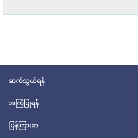
ဆက်သွယ်ရန်
အကြံပြုရန်
ပြန်ကြားစာ