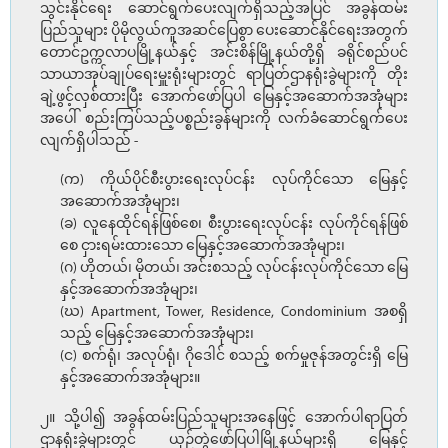
သွင်းနိုင်ရေး ဆောင်ရွက်ပေးလျက်ရှိသည့်အပြင် အခွန်ထမ်း
ပြည်သူများ ပိုမိုလွယ်ကူအဆင်ပြေစွာ ပေးဆောင်နိုင်ရေးအတွက်
တောင်ဥက္ကလာပမြို့နယ်နှင့် အင်းစိန်မြို့နယ်တို့ရှိ ခရိုင်စည်ပင်
သာယာအုပ်ချုပ်ရေးမှူးရုံးများတွင် ရာပြတ်ဌာနရုံးခွဲများကို တိုး
ချဲ့ဖွင့်လှစ်ထားပြီး အောက်ဖော်ပြပါ မြေနှင့်အဆောက်အအုံများ
အပေါ် စည်းကြပ်သည့်ပစ္စည်းခွန်များကို လက်ခံဆောင်ရွက်ပေး
လျက်ရှိပါသည် -
(က) ကိုယ်ပိုင်စီးပွားရေးလုပ်ငန်း လုပ်ကိုင်သော မြေနှင့်
အဆောက်အအုံများ၊
(ခ) လူနေထိုင်ရန်ဖြစ်စေ၊ စီးပွားရေးလုပ်ငန်း လုပ်ကိုင်ရန်ဖြစ်
စေ ငှားရမ်းထားသော မြေနှင့်အဆောက်အအုံများ၊
(ဂ) ဟိုတယ်၊ မိုတယ်၊ အင်းစသည့် လုပ်ငန်းလုပ်ကိုင်သော မြေ
နှင့်အဆောက်အအုံများ၊
(ဃ) Apartment, Tower, Residence, Condominium အစရှိ
သည့် မြေနှင့်အဆောက်အအုံများ၊
(င) စက်ရုံ၊ အလုပ်ရုံ၊ ဂိုဒေါင် စသည့် စက်မှုဇုန်အတွင်းရှိ မြေ
နှင့်အဆောက်အအုံများ။
၂။ သို့ပါ၍ အခွန်ထမ်းပြည်သူများအနေဖြင့် အောက်ပါရာပြတ်
ဌာနရုံးခွဲများတွင် ယှဉ်တွဲဖော်ပြပါမြို့နယ်များရှိ မြေနှင့်