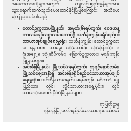
အဆောက်အအုံများအတွက် ကျသင့်ပစ္စည်းခွန်များအား
သွားရောက်ဆက်သွယ်ပေးဆောင်နိုင်ပြီဖြစ်ကြောင်း အသိပေး
ကြေ ညာအပ်ပါသည်-
တောင်ဥက္ကလာပမြို့နယ်၊ အမှတ်(၆)ရပ်ကွက်၊ ဝေဇယန္
တာလမ်းနှင့်သစ္စာလမ်းထောင့်ရှိ သင်္ဃန်းကျွန်းခရိုင်စည်ပင်
သာယာအုပ်ချုပ်ရေးမှူးရုံး။
သင်္ဃန်းကျွန်း၊ တောင်ဥက္ကလာ
ပ၊ ရန်ကင်း၊ တာမွေ၊ ဒဂုံ(တောင်)၊ ဒဂုံ(မြောက်)၊ ဒ
ဂုံ(အရှေ့)၊ ဒဂုံ(ဆိပ်ကမ်း)၊ မြောက်ဥက္ကလာပ၊ မရမ်းကုန်း
မြို့နယ်များ။
အင်းစိန်မြို့နယ်၊ မြို့သစ်(ဂ)ရပ်ကွက်၊ ဘုရင့်နောင်လမ်း၊
မြို့သစ်ဈေးအနီးရှိ အင်းစိန်ခရိုင်စည်ပင်သာယာအုပ်ချုပ်
ရေးမှူးရုံး။
အင်းစိန်၊ ကမာရွတ်၊ မရမ်းကုန်း၊ မင်္ဂလာဒုံ၊ ရွှေ
ပြည်သာ၊ လှိုင်၊ လှိုင်သာယာ(အရှေ့ပိုင်း)၊ လှိုင်
သာယာ(အနောက်ပိုင်း)မြို့နယ်များ။
ရာပြတ်ဌာန
ရန်ကုန်မြို့တော်စည်ပင်သာယာရေးကော်မတီ