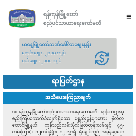
ရန်ကုန်မြို့တော်
စည်ပင်သာယာရေးကော်မတီ
ယနေ့မြို့တော်ဘဏ်ဒေါ်လာစျေးနှုန်း
ရောင်းစျေး - ၂၁၀၀ ကျပ်
ဝယ်စျေး - ၂၁၀၀ ကျပ်
ရာပြတ်ဌာန
အသိပေးကြေညာချက်
၁။ ရန်ကုန်မြို့တော်စည်ပင်သာယာရေးကော်မတီ၊ ရာပြတ်ဌာနမှ
စည်းကြပ်ကောက်ခံလျက်ရှိသော ပစ္စည်းခွန်များအား ဗိုလ်တ
ထောင်မြို့နယ်၊ ကုန်သည်လမ်း(ဗိုလ်မြတ်ထွန်းလမ်းနှင့် ၄၅-
လမ်းကြား)၊ ၁၂ထပ်ခွဲရုံး၊ ၁၂-လွှာရှိ ရုံးချုပ်တွင် အခွန်ငွေပေး