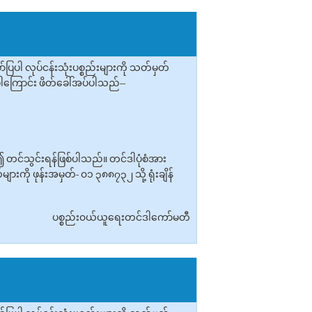
ါ လုပ်ငန်းသုံးပစ္စည်းများကို သတ်မှတ်
်ပါကြောင်း ဖိတ်ခေါ်အပ်ပါသည်--
း၍ တင်သွင်းရန်ဖြစ်ပါသည်။ တင်ဒါပုံစံအား
ကို ဖုန်းအမှတ်- ၀၁ ၃၈၈၇၃၂ သို့ ရုံးချိန်
ပစ္စည်း၀ယ်ယူရေးတင်ဒါကော်မတီ