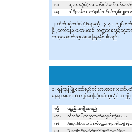
(င)
ကုလားထိုင်(လက်တန်းပါ/လက်တန်းမပါ/စ
(စ)
ဘီဒို(သစ်သား/သံ)/ဖိုင်တင်စင်/ကွန်ပျူတာစ
၂။ အိတ်ဖွင့်တင်ဒါပုံစံများကို ၂၃- ၇ -၂၀၂၆ 
မြို့တော်ခန်းမ(ပထမထပ်) ဘဏ္ဍာရေးနှင့်ငွေစာရ
အတွင်း ဆက်သွယ်မေးမြန်းနိုင်ပါသည်။
၁။ ရန်ကုန်မြို့တော်စည်ပင်သာယာရေးကော်မတီ
နေရာအ‌ရောက် ကျပ်ငွေဖြင့်ဝယ်ယူ‌လိုပါသဖြင့် စ
စဉ်
ပစ္စည်းအမျိုးအမည်
(က)
ဘိလပ်မြေ/ကတ္တရာ/သံချောင်းလုံး/Beam
(ခ)
Amphibious စက်အရံပစ္စည်းများ/ဓါတ်ခွဲခန်းသ
(ဂ)
Butterfly Valve/Water Meter/Smart Meter