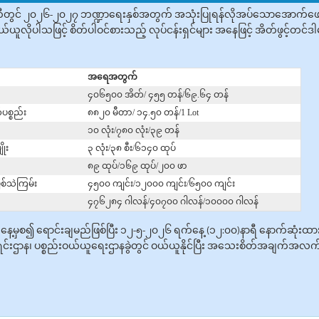
ွင် ၂၀၂၆-၂၀၂၇ ဘဏ္ဍာရေးနှစ်အတွက် အသုံးပြုရန်လိုအပ်သောအောက်ဖော်ပြပါ 
ူ‌လိုပါသဖြင့် စိတ်ပါဝင်စားသည့် လုပ်ငန်းရှင်များ အနေဖြင့် အိတ်ဖွင့်တင်ဒါမ
အရေအတွက်
၄၀၆၅၀၀ အိတ်/ ၄၅၅ တန်/၆၉.၆၄ တန်
်ပစ္စည်း
၈၈၂၀ မီတာ/ ၁၄.၅၀ တန်/1 Lot
၁၀ လုံး/၇၈၀ လုံး/၃၉ တန်
ိုး
၃ လုံး/၃၈ စီး/၆၁၄၀ ထုပ်
၈၉ ထုပ်/၁၆၉ ထုပ်/၂၀၀ ဖာ
ြစ်သဲကြမ်း
၄၅၀၀ ကျင်း/၁၂၀၀၀ ကျင်း/၆၅၀၀ ကျင်း
၄၇၆၂၈၄ ဂါလန်/၄၀၇၀၀ ဂါလန်/၁၀၀၀၀ ဂါလန်
ရက်နေ့မှစ၍ ‌ရောင်းချမည်ဖြစ်ပြီး ၁၂-၅-၂၀၂၆ ရက်နေ့ (၁၂:၀၀)နာရီ နောက်ဆုံးထ
င်းဌာန၊ ပစ္စည်းဝယ်ယူရေးဌာနခွဲတွင် ဝယ်ယူနိုင်ပြီး အသေးစိတ်အချက်အလက်များ