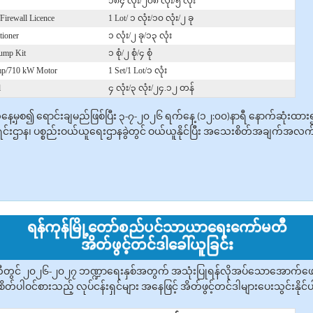
၁၈၄ လုံး/၂၀၈ လုံး/၅ လုံး
Firewall Licence
1 Lot/ ၁ လုံး/၁၀ လုံး/၂ ခု
tioner
၁ လုံး/၂ ခု/၁၃ လုံး
Dump Kit
၁ စုံ/၂ စုံ/၄ စုံ
mp/710 kW Motor
1 Set/1 Lot/၁ လုံး
l
၄ လုံး/၃ လုံး/၂၄.၁၂ တန်
ရက်နေ့မှစ၍ ‌ရောင်းချမည်ဖြစ်ပြီး ၃-၇-၂၀၂၆ ရက်နေ့ (၁၂:၀၀)နာရီ နောက်ဆုံးထာ
င်းဌာန၊ ပစ္စည်းဝယ်ယူရေးဌာနခွဲတွင် ဝယ်ယူနိုင်ပြီး အသေးစိတ်အချက်အလက်များ
ရန်ကုန်မြို့တော်စည်ပင်သာယာရေးကော်မတီ
အိတ်ဖွင့်တင်ဒါခေါ်ယူခြင်း
တွင် ၂၀၂၆-၂၀၂၇ ဘဏ္ဍာရေးနှစ်အတွက် အသုံးပြုရန်လိုအပ်သောအောက်ဖော်ပြပ
ိတ်ပါဝင်စားသည့် လုပ်ငန်းရှင်များ အနေဖြင့် အိတ်ဖွင့်တင်ဒါများပေးသွင်းနိုင