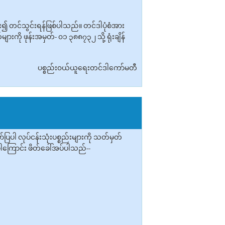
ား၍ တင်သွင်းရန်ဖြစ်ပါသည်။ တင်ဒါပုံစံအား
ကို ဖုန်းအမှတ်- ၀၁ ၃၈၈၇၃၂ သို့ ရုံးချိန်
ပစ္စည်း၀ယ်ယူရေးတင်ဒါကော်မတီ
ါ လုပ်ငန်းသုံးပစ္စည်းများကို သတ်မှတ်
်ပါကြောင်း ဖိတ်ခေါ်အပ်ပါသည်--