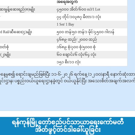
အရေအတွက်
းမှုန့်၊ဆေးရည်(၈)မျိုး
၄၅၀၀၀ အိတ်/၆၀၀ m3/1 Lot
r
၇၄ တိုင်/၁၀၃၈၇ မီတာ/၁ လုံး
1 Set/ 1 Bay
d Rail/ဆီဆေး(၄)မျိုး
၅၀၀ တန်/၅၀ တန်/၁ မိုင်/၄၅၀၀ ဂါလန်
၄၆၈၉ ထည်/ ၂၀၀၀ ထည်
ဝတ်စုံ
၁၆၈၉ စုံ/၇၀၀ စုံ/၅၀၀၀ စုံ
(၂)မျိုး
၆၀ ချောင်း/၆ လုံး/၆၄ လုံး
၁၅၁ စီး/၁၁ လုံး
ရက်နေ့မှစ၍ ‌ရောင်းချမည်ဖြစ်ပြီး ၁၁-၆-၂၀၂၆ ရက်နေ့ (၁၂:၀၀)နာရီ နောက်ဆုံး
င်းဌာန၊ ပစ္စည်းဝယ်ယူရေးဌာနခွဲတွင် ဝယ်ယူနိုင်ပြီး အသေးစိတ်အချက်အလက်များ
ရန်ကုန်မြို့တော်စည်ပင်သာယာရေးကော်မတီ
အိတ်ဖွင့်တင်ဒါခေါ်ယူခြင်း