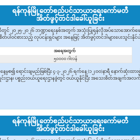
ရန်ကုန်မြို့တော်စည်ပင်သာယာရေးကော်မတီ
အိတ်ဖွင့်တင်ဒါခေါ်ယူခြင်း
တွင် ၂၀၂၅-၂၀၂၆ ဘဏ္ဍာရေးနှစ်အတွက် အသုံးပြုရန်လိုအပ်သောအောက်ဖော်ပြပ
ိတ်ပါဝင်စားသည့် လုပ်ငန်းရှင်များ အနေဖြင့် အိတ်ဖွင့်တင်ဒါများပေးသွင်းနိုင
အရေအတွက်
၅၀၀၀၀ ဂါလန်
ရက်နေ့မှစ၍ ‌ရောင်းချမည်ဖြစ်ပြီး ၄-၃-၂၀၂၆ ရက်နေ့ (၁၂:၀၀)နာရီ နောက်ဆုံးထာ
င်းဌာန၊ ပစ္စည်းဝယ်ယူရေးဌာနခွဲတွင် ဝယ်ယူနိုင်ပြီး အသေးစိတ်အချက်အလက်များ
ရန်ကုန်မြို့တော်စည်ပင်သာယာရေးကော်မတီ
အိတ်ဖွင့်တင်ဒါခေါ်ယူခြင်း