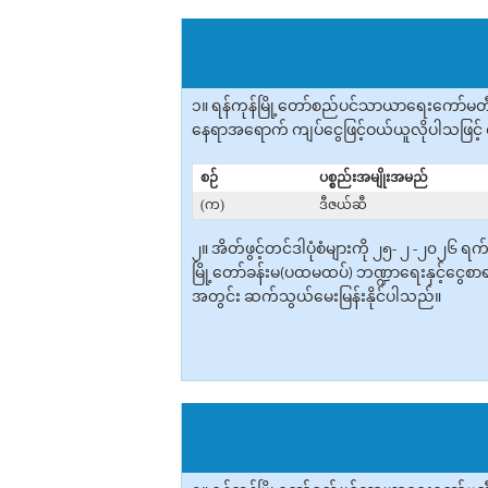
၁။ ရန်ကုန်မြို့တော်စည်ပင်သာယာရေးကော်မတီ
နေရာအ‌ရောက် ကျပ်ငွေဖြင့်ဝယ်ယူ‌လိုပါသဖြင့် စ
စဉ်
ပစ္စည်းအမျိုးအမည်
(က)
ဒီဇယ်ဆီ
၂။ အိတ်ဖွင့်တင်ဒါပုံစံများကို ၂၅- ၂ -၂၀၂၆ 
မြို့တော်ခန်းမ(ပထမထပ်) ဘဏ္ဍာရေးနှင့်ငွေစာရ
အတွင်း ဆက်သွယ်မေးမြန်းနိုင်ပါသည်။