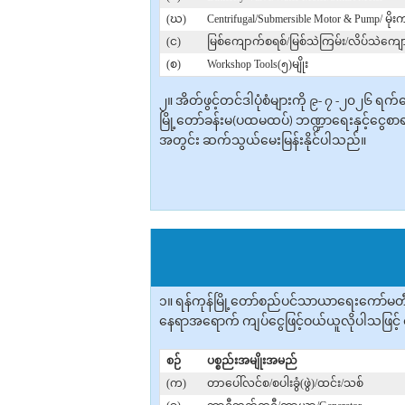
(ဃ)
Centrifugal/Submersible Motor & Pump/ မိုးက
(င)
မြစ်ကျောက်စရစ်/မြစ်သဲကြမ်း/လိပ်သဲကျော
(စ)
Workshop Tools(၅)မျိုး
၂။ အိတ်ဖွင့်တင်ဒါပုံစံများကို ၉- ၇ -၂၀၂၆ ရ
မြို့တော်ခန်းမ(ပထမထပ်) ဘဏ္ဍာရေးနှင့်ငွေစာရ
အတွင်း ဆက်သွယ်မေးမြန်းနိုင်ပါသည်။
၁။ ရန်ကုန်မြို့တော်စည်ပင်သာယာရေးကော်မတီ
နေရာအ‌ရောက် ကျပ်ငွေဖြင့်ဝယ်ယူ‌လိုပါသဖြင့် စ
စဉ်
ပစ္စည်းအမျိုးအမည်
(က)
တာပေါ်လင်စ/စပါးခွံ(ဖွဲ)/ထင်း/သစ်