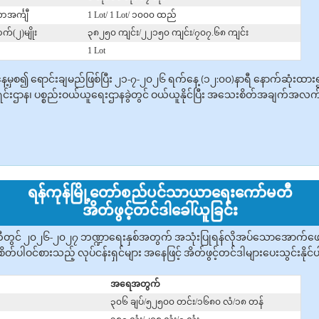
ာအင်္ကျီ
1 Lot/ 1 Lot/ ၁၀၀၀ ထည်
က်(၂)မျိုး
၃၈၂၅၀ ကျင်း/၂၂၁၅၀ ကျင်း/၇၀၇.၆၈ ကျင်း
1 Lot
က်နေ့မှစ၍ ‌ရောင်းချမည်ဖြစ်ပြီး ၂၁-၇-၂၀၂၆ ရက်နေ့ (၁၂:၀၀)နာရီ နောက်ဆုံးထာ
င်းဌာန၊ ပစ္စည်းဝယ်ယူရေးဌာနခွဲတွင် ဝယ်ယူနိုင်ပြီး အသေးစိတ်အချက်အလက်များ
ရန်ကုန်မြို့တော်စည်ပင်သာယာရေးကော်မတီ
အိတ်ဖွင့်တင်ဒါခေါ်ယူခြင်း
တွင် ၂၀၂၆-၂၀၂၇ ဘဏ္ဍာရေးနှစ်အတွက် အသုံးပြုရန်လိုအပ်သောအောက်ဖော်ပြပ
ိတ်ပါဝင်စားသည့် လုပ်ငန်းရှင်များ အနေဖြင့် အိတ်ဖွင့်တင်ဒါများပေးသွင်းနိုင
အရေအတွက်
၃၀၆ ချပ်/၅၂၅၀၀ တင်း/၁၆၈၀ လံ/၁၈ တန်