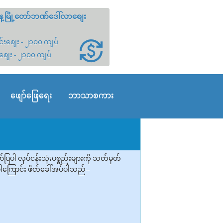
့မြို့တော်ဘဏ်ဒေါ်လာစျေး
်းစျေး - ၂၁၀၀ ကျပ်
စျေး - ၂၁၀၀ ကျပ်
ဖျော်ဖြေရေး
ဘာသာစကား
ါ လုပ်ငန်းသုံးပစ္စည်းများကို သတ်မှတ်
်ပါကြောင်း ဖိတ်ခေါ်အပ်ပါသည်--