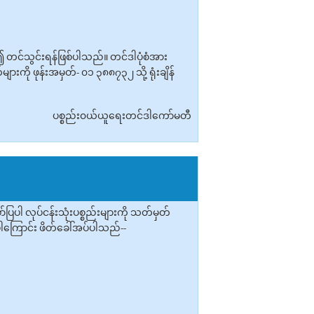
း၍ တင်သွင်းရန်ဖြစ်ပါသည်။ တင်ဒါပုံစံအား
ကို ဖုန်းအမှတ်- ၀၁ ၃၈၈၇၃၂ သို့ ရုံးချိန်
ပစ္စည်း၀ယ်ယူရေးတင်ဒါကော်မတီ
ါ လုပ်ငန်းသုံးပစ္စည်းများကို သတ်မှတ်
်ပါကြောင်း ဖိတ်ခေါ်အပ်ပါသည်--