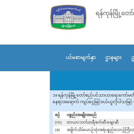
ရန်ကုန်မြို့
ပင်မစာမျက်နှာ
ဌာနများ
ဥ
၁။ ရန်ကုန်မြို့တော်စည်ပင်သာယာရေးကော်မတီ
နေရာအ‌ရောက် ကျပ်ငွေဖြင့်ဝယ်ယူ‌လိုပါသဖြင့် စ
စဉ်
ပစ္စည်းအမျိုးအမည်
(က)
တာယာ/ဘက်ထရီ/စက်ဆီ/ချောဆီ
(ခ)
အမှိုက်သိမ်းယာဉ်သုံးအရံပစ္စည်း(ယာဉ်ကြီး)