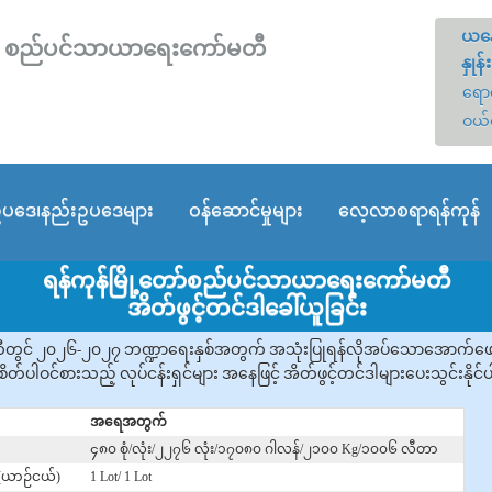
ယနေ
တော် စည်ပင်သာယာရေးကော်မတီ
နှုန်း
ရောင
ဝယ်
ပဒေ၊နည်းဥပဒေများ
ဝန်ဆောင်မှုများ
လေ့လာစရာရန်ကုန်
ရန်ကုန်မြို့တော်စည်ပင်သာယာရေးကော်မတီ
အိတ်ဖွင့်တင်ဒါခေါ်ယူခြင်း
တွင် ၂၀၂၆-၂၀၂၇ ဘဏ္ဍာရေးနှစ်အတွက် အသုံးပြုရန်လိုအပ်သောအောက်ဖော်ပြပ
ိတ်ပါဝင်စားသည့် လုပ်ငန်းရှင်များ အနေဖြင့် အိတ်ဖွင့်တင်ဒါများပေးသွင်းနိုင
အရေအတွက်
၄၈၀ စုံ/လုံး/၂၂၇၆ လုံး/၁၇၀၈၀ ဂါလန်/၂၁၀၀ Kg/၁၀၀၆ လီတာ
/(ယာဉ်ငယ်)
1 Lot/ 1 Lot