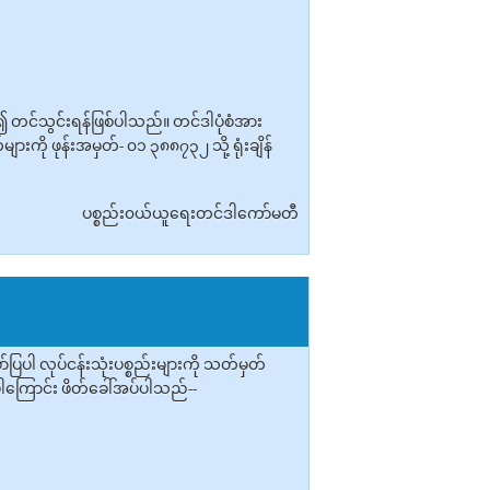
း၍ တင်သွင်းရန်ဖြစ်ပါသည်။ တင်ဒါပုံစံအား
ကို ဖုန်းအမှတ်- ၀၁ ၃၈၈၇၃၂ သို့ ရုံးချိန်
ပစ္စည်း၀ယ်ယူရေးတင်ဒါကော်မတီ
ါ လုပ်ငန်းသုံးပစ္စည်းများကို သတ်မှတ်
်ပါကြောင်း ဖိတ်ခေါ်အပ်ပါသည်--