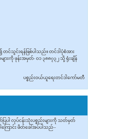
း၍ တင်သွင်းရန်ဖြစ်ပါသည်။ တင်ဒါပုံစံအား
ကို ဖုန်းအမှတ်- ၀၁ ၃၈၈၇၃၂ သို့ ရုံးချိန်
ပစ္စည်း၀ယ်ယူရေးတင်ဒါကော်မတီ
ါ လုပ်ငန်းသုံးပစ္စည်းများကို သတ်မှတ်
်ပါကြောင်း ဖိတ်ခေါ်အပ်ပါသည်--