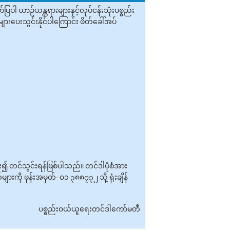
ယာဉ်ယန္တရားများနှင့်လုပ်ငန်းသုံးပစ္စည်း
ျားပေးသွင်းနိုင်ပါကြောင်း ဖိတ်ခေါ်အပ်
ား၍ တင်သွင်းရန်ဖြစ်ပါသည်။ တင်ဒါပုံစံအား
ကို ဖုန်းအမှတ်- ၀၁ ၃၈၈၇၃၂ သို့ ရုံးချိန်
ပစ္စည်း၀ယ်ယူရေးတင်ဒါကော်မတီ