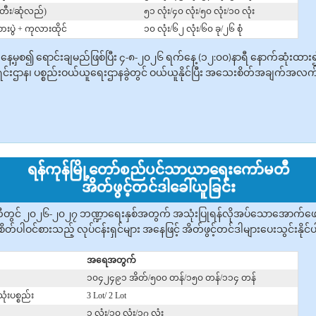
တီး/ဆုံလည်)
၅၁ လုံး/၄၀ လုံး/၅၀ လုံး/၁၀ လုံး
ားပွဲ + ကုလားထိုင်
၁၀ လုံး/၆၂ လုံး/၆၀ ခု/၂၆ စုံ
ရက်နေ့မှစ၍ ‌ရောင်းချမည်ဖြစ်ပြီး ၄-၈-၂၀၂၆ ရက်နေ့ (၁၂:၀၀)နာရီ နောက်ဆုံးထာ
င်းဌာန၊ ပစ္စည်းဝယ်ယူရေးဌာနခွဲတွင် ဝယ်ယူနိုင်ပြီး အသေးစိတ်အချက်အလက်များ
ရန်ကုန်မြို့တော်စည်ပင်သာယာရေးကော်မတီ
အိတ်ဖွင့်တင်ဒါခေါ်ယူခြင်း
တွင် ၂၀၂၆-၂၀၂၇ ဘဏ္ဍာရေးနှစ်အတွက် အသုံးပြုရန်လိုအပ်သောအောက်ဖော်ပြပ
ိတ်ပါဝင်စားသည့် လုပ်ငန်းရှင်များ အနေဖြင့် အိတ်ဖွင့်တင်ဒါများပေးသွင်းနိုင
အရေအတွက်
၁၀၄၂၄၉၁ အိတ်/၅၀၀ တန်/၁၅၀ တန်/၁၁၄ တန်
ုံးပစ္စည်း
3 Lot/ 2 Lot
၁ လုံး/၁၀ လုံး/၁၇ လုံး