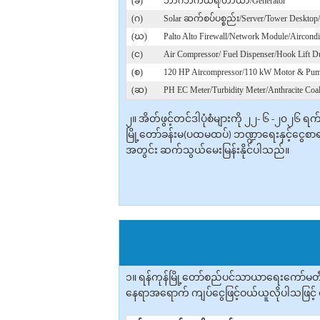
(ခ)
ဘာဂီဘက်ထရီ/တာယာ/Generator
(ဂ)
Solar ဆက်စပ်ပစ္စည်း/Server/Tower Desktop/
(ဃ)
Palto Alto Firewall/Network Module/Aircondi
(င)
Air Compressor/ Fuel Dispenser/Hook Lift 
(စ)
120 HP Aircompressor/110 kW Motor & Pu
(ဆ)
PH EC Meter/Turbidity Meter/Anthracite Coa
၂။ အိတ်ဖွင့်တင်ဒါပုံစံများကို ၂၂- ၆ -၂၀၂၆ 
မြို့တော်ခန်းမ(ပထမထပ်) ဘဏ္ဍာရေးနှင့်ငွေစာရ
အတွင်း ဆက်သွယ်မေးမြန်းနိုင်ပါသည်။
၁။ ရန်ကုန်မြို့တော်စည်ပင်သာယာရေးကော်မတီ
နေရာအ‌ရောက် ကျပ်ငွေဖြင့်ဝယ်ယူ‌လိုပါသဖြင့် စ