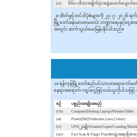
(ဂ)
၆၆၀ လီတာအမှိုက်ပုံး/အနံ့အသက်ပျောက်ဆေးမ
၂။ အိတ်ဖွင့်တင်ဒါပုံစံများကို ၂၇- ၇ -၂၀၂၆ 
မြို့တော်ခန်းမ(ပထမထပ်) ဘဏ္ဍာရေးနှင့်ငွေစာရ
အတွင်း ဆက်သွယ်မေးမြန်းနိုင်ပါသည်။
၁။ ရန်ကုန်မြို့တော်စည်ပင်သာယာရေးကော်မတီ
နေရာအ‌ရောက် ကျပ်ငွေဖြင့်ဝယ်ယူ‌လိုပါသဖြင့် စ
စဉ်
ပစ္စည်းအမျိုးအမည်
(က)
Computer(Desktop,Laptop)/Monitor/Tablet
(ခ)
Printer(Bill,Production,Laser,Colour)
(ဂ)
UPS(၂)မျိုး/Scanner/Copier/Counting Machi
(ဃ)
Face Scan & Finger Print/စားပွဲ(အရာရှိ/စာ