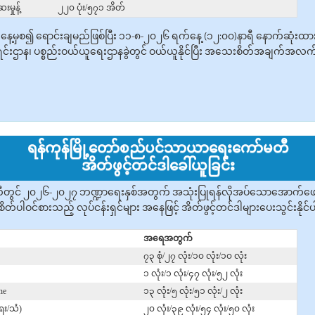
ှုန့်
၂၂၀ ပုံး/၅၇၁ အိတ်
ရက်နေ့မှစ၍ ‌ရောင်းချမည်ဖြစ်ပြီး ၁၁-၈-၂၀၂၆ ရက်နေ့ (၁၂:၀၀)နာရီ နောက်ဆုံးထ
င်းဌာန၊ ပစ္စည်းဝယ်ယူရေးဌာနခွဲတွင် ဝယ်ယူနိုင်ပြီး အသေးစိတ်အချက်အလက်များ
ရန်ကုန်မြို့တော်စည်ပင်သာယာရေးကော်မတီ
အိတ်ဖွင့်တင်ဒါခေါ်ယူခြင်း
တွင် ၂၀၂၆-၂၀၂၇ ဘဏ္ဍာရေးနှစ်အတွက် အသုံးပြုရန်လိုအပ်သောအောက်ဖော်ပြပ
ိတ်ပါဝင်စားသည့် လုပ်ငန်းရှင်များ အနေဖြင့် အိတ်ဖွင့်တင်ဒါများပေးသွင်းနိုင
အရေအတွက်
၇၃ စုံ/၂၇ လုံး/၁၀ လုံး/၁၀ လုံး
၁ လုံး/၁ လုံး/၄၇ လုံး/၅၂ လုံး
ne
၁၃ လုံး/၅ လုံး/၅၁ လုံး/၂ လုံး
ရေး/သံ)
၂၀ လုံး/၃၉ လုံး/၅၄ လုံး/၅၀ လုံး