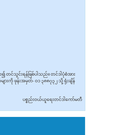
ထား၍ တင်သွင်းရန်ဖြစ်ပါသည်။ တင်ဒါပုံစံအား
ကို ဖုန်းအမှတ်- ၀၁ ၃၈၈၇၃၂ သို့ ရုံးချိန်
ပစ္စည်း၀ယ်ယူရေးတင်ဒါကော်မတီ