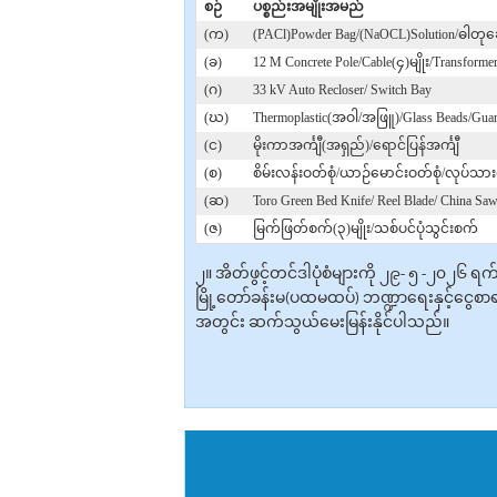
စဉ်
ပစ္စည်းအမျိုးအမည်
(က)
(PACl)Powder Bag/(NaOCL)Solution/ဓါတုဆေ
(ခ)
12 M Concrete Pole/Cable(၄)မျိုး/Transforme
(ဂ)
33 kV Auto Recloser/ Switch Bay
(ဃ)
Thermoplastic(အဝါ/အဖြူ)/Glass Beads/Guar
(င)
မိုးကာအင်္ကျီ(အရှည်)/ရောင်ပြန်အင်္ကျီ
(စ)
စိမ်းလန်းဝတ်စုံ/ယာဉ်မောင်းဝတ်စုံ/လုပ်သား
(ဆ)
Toro Green Bed Knife/ Reel Blade/ China Saw
(ဇ)
မြက်ဖြတ်စက်(၃)မျိုး/သစ်ပင်ပုံသွင်းစက်
၂။ အိတ်ဖွင့်တင်ဒါပုံစံများကို ၂၉- ၅ -၂၀၂၆ 
မြို့တော်ခန်းမ(ပထမထပ်) ဘဏ္ဍာရေးနှင့်ငွေစာရ
အတွင်း ဆက်သွယ်မေးမြန်းနိုင်ပါသည်။