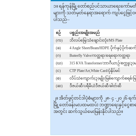
၁။ ရန်ကုန်မြို့တော်စည်ပင်သာယာရေးကော်မတီတ
များကို သတ်မှတ်နေရာအ‌ရောက် ကျပ်ငွေဖြင့်ဝယ်ယ
ပါသည်--
စဉ်
ပစ္စည်းအမျိုးအမည်
(က)
ဘိလပ်မြေ/သံချောင်းလုံး/MS Plate
(ခ)
4 Angle Sheet/Beam/HDPE ပိုက်နှင့်ပိုက်ဆက
(ဂ)
Butterfly Valve/ကတ္တရာ/ရေရောကတ္တရာ
(ဃ)
315 KVA Transformer/ဘာဂီယာဉ်/စက္ကူ(၃)မျ
(င)
CTP Plate/Art,White Card/ပုံနှိပ်မင်
(စ)
လိပ်သဲကျောက်(၃)မျိုး/မြစ်ကျောက်စရစ်/မ
(ဆ)
ဒီဇယ်ဆီ/ပရီမီယံဒီဇယ်ဆီ/ဓါတ်ဆီ
၂။ အိတ်ဖွင့်တင်ဒါပုံစံများကို ၂၈- ၄ -၂၀၂၆ 
မြို့တော်ခန်းမ(ပထမထပ်) ဘဏ္ဍာရေးနှင့်ငွေစာရ
အတွင်း ဆက်သွယ်မေးမြန်းနိုင်ပါသည်။