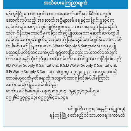
အသိပေးကြေညာချက်
ရန်ကုန်မြို့တော်စည်ပင်သာယာရေးကော်မတီနယ်နိမိတ်အတွင်း
ဆောက်လုပ်သည့် အဆောက်အဦများ၏ ရေနှင့်သန့်ရှင်းမှုဆိုင်ရာ
လုပ်ငန်းများအတွက် ခွင့်ပြုမိန့်များလျှောက်ထားရာတွင် မြန်မာနိုင်ငံ
အင်ဂျင်နီယာကောင်စီမှ ကန့်သတ်ခွင့်ပြုထားသော နောက်ဆက်တွဲပါ
လုပ်ငန်းသတ်မှတ်ချက်များနှင့်အညီ မြန်မာနိုင်ငံအင်ဂျင်နီယာကောင်စီ
က စိစစ်ထုတ်ပြန်ထားသော (Water Supply & Sanitation) အထူးပြု
ပညာရပ်မှတ်ပုံတင်လက်မှတ် ရရှိထားပြီး စည်းကမ်းသတ်မှတ်ချက်
ကာလများနှင့်ကိုက်ညီစွာ သက်တမ်းတိုး ဆောင်ရွက်ထားပြီးဖြစ်သည့်
P.E(Water Supply & Sanitation), R.S.E(Water Supply & Sanitation),
R.E(Water Supply & Sanitation)များမှ ၁-၇-၂၀၂၂ ရက်နေ့မှစတင်၍
တာဝန်ယူလက်မှတ်ရေးထိုးလျှောက်ထားရန်လိုအပ်ပါကြောင်း
အသိပေးကြေညာအပ်ပါသည်။
ဆက်သွယ်စုံစမ်းရန် - ၀၉၅၀၁၉၃၁၇၊ ၀၉၄၄၃၁၄၈၆၅၁၊
၀၉၂၆၁၇၇၉၄၆၃၊ ၀၉၉၇၆၄၀၆၁၄၈
အင်ဂျင်နီယာဌာန(ရေနှင့်သန့်ရှင်းမှု)
ရန်ကုန်မြို့တော်စည်ပင်သာယာရေးကော်မတီ