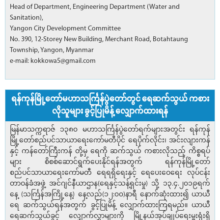
Head of Department, Engineering Department (Water and
Sanitation),
Yangon City Development Committee
No. 390, 12-Storey New Building, Merchant Road, Botahtaung
Township, Yangon, Myanmar
e-mail: kokkowa5@gmail.com
ရန်ကုန်မြို့တော်မဟာသင်္ကြန်ပွဲတော်တွင် ရေဆက်သွယ် ကစား
လိုသူများ ခွင့်ပြုမိန့် လျှောက်ထားရန်
မြန်မာသက္ကရာဇ် ၁၃၈၀ မဟာသင်္ကြန်ပွဲတော်ရက်များအတွင်း ရန်ကုန်
မြို့တော်စည်ပင်သာယာရေးကော်မတီပိုင် ရေပိုက်လိုင်း၊ အင်းလျားကန်
နှင့် ကန်တော်ကြီးကန် တို့မှ ရေကို ဆက်သွယ် ကစားလိုသည့် ကိစ္စရပ်
များ စိစစ်ဆောင်ရွက်ပေးနိုင်ရန်အတွက် ရန်ကုန်မြို့တော်
စည်ပင်သာယာရေးကော်မတီ ရေရရှိရေးနှင့် ရေပေးဝေရေး လုပ်ငန်း
တာဝန်ခံအဖွဲ့ အင်ဂျင်နီယာဌာန(ရေနှင့်သန့်ရှင်းမှု) သို့ ၁၃.၄.၂၀၁၉ရက်
နေ့ (သင်္ကြန်အကြို့နေ့) နေ့လည်(၁၂:၀၀)နာရီ နောက်ဆုံးထား၍ ယာယီ
ရေ ဆက်သွယ်ရန်အတွက် ခွင့်ပြုမိန့် လျှောက်ထားကြရမည်။ ယာယီ
ရေဆက်သွယ်ခွင့် လျှောက်လွှာများကို မြို့နယ်အုပ်ချုပ်ရေးမှူးရုံးရှိ