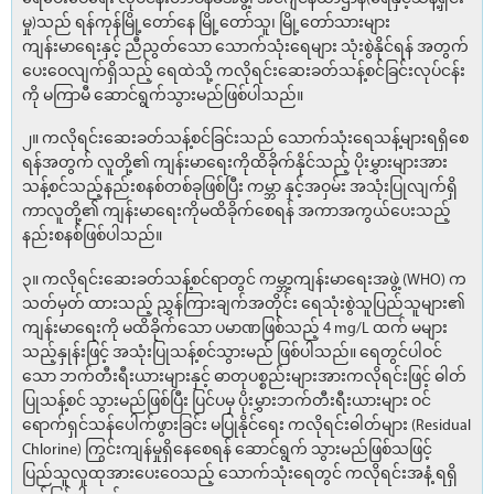
မှု)သည် ရန်ကုန်မြို့တော်နေ မြို့တော်သူ၊ မြို့တော်သားများ
ကျန်းမာရေးနှင့် ညီညွတ်သော သောက်သုံးရေများ သုံးစွဲနိုင်ရန် အတွက်
ပေးဝေလျက်ရှိသည့် ရေထဲသို့ ကလိုရင်းဆေးခတ်သန့်စင်ခြင်းလုပ်ငန်း
ကို မကြာမီ ဆောင်ရွက်သွားမည်ဖြစ်ပါသည်။
၂။ ကလိုရင်းဆေးခတ်သန့်စင်ခြင်းသည် သောက်သုံးရေသန့်များရရှိစေ
ရန်အတွက် လူတို့၏ ကျန်းမာရေးကိုထိခိုက်နိုင်သည့် ပိုးမွှားများအား
သန့်စင်သည့်နည်းစနစ်တစ်ခုဖြစ်ပြီး ကမ္ဘာ နှင့်အဝှမ်း အသုံးပြုလျက်ရှိ
ကာလူတို့၏ ကျန်းမာရေးကိုမထိခိုက်စေရန် အကာအကွယ်ပေးသည့်
နည်းစနစ်ဖြစ်ပါသည်။
၃။ ကလိုရင်းဆေးခတ်သန့်စင်ရာတွင် ကမ္ဘာ့ကျန်းမာရေးအဖွဲ့ (WHO) က
သတ်မှတ် ထားသည့် ညွှန်ကြားချက်အတိုင်း ရေသုံးစွဲသူပြည်သူများ၏
ကျန်းမာရေးကို မထိခိုက်သော ပမာဏဖြစ်သည့် 4 mg/L ထက် မများ
သည့်နှုန်းဖြင့် အသုံးပြုသန့်စင်သွားမည် ဖြစ်ပါသည်။ ရေတွင်ပါဝင်
သော ဘက်တီးရီးယားများနှင့် ဓာတုပစ္စည်းများအားကလိုရင်းဖြင့် ဓါတ်
ပြုသန့်စင် သွားမည်ဖြစ်ပြီး ပြင်ပမှ ပိုးမွှားဘက်တီးရီးယားများ ဝင်
ရောက်ရှင်သန်ပေါက်ဖွားခြင်း မပြုနိုင်ရေး ကလိုရင်းဓါတ်များ (Residual
Chlorine) ကြွင်းကျန်မှုရှိနေစေရန် ဆောင်ရွက် သွားမည်ဖြစ်သဖြင့်
ပြည်သူလူထုအားပေးဝေသည့် သောက်သုံးရေတွင် ကလိုရင်းအနံ့ ရရှိ