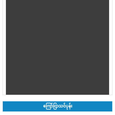
ကြော်ငြာသင်ပုန်း