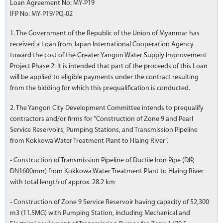
Loan Agreement No: MY-P19
IFP No: MY-P19/PQ-02
1. The Government of the Republic of the Union of Myanmar has
received a Loan from Japan International Cooperation Agency
toward the cost of the Greater Yangon Water Supply Improvement
Project Phase 2. It is intended that part of the proceeds of this Loan
will be applied to eligible payments under the contract resulting
from the bidding for which this prequalification is conducted.
2. The Yangon City Development Committee intends to prequalify
contractors and/or firms for “Construction of Zone 9 and Pearl
Service Reservoirs, Pumping Stations, and Transmission Pipeline
from Kokkowa Water Treatment Plant to Hlaing River”.
- Construction of Transmission Pipeline of Ductile Iron Pipe (DIP,
DN1600mm) from Kokkowa Water Treatment Plant to Hlaing River
with total length of approx. 28.2 km
- Construction of Zone 9 Service Reservoir having capacity of 52,300
m3 (11.5MG) with Pumping Station, including Mechanical and