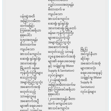
ဧရိယာတစ်ထပ်
လျှင်(၁၀၀၀)စတုရန်း
မီတာထက် မ
ကျယ်သော
ပန်းဆွဲအထိ
(စာသင်ကျောင်း၊
အမြင့်(၁၁)မီတာ
ဆေးရုံ၊ ရုပ်ရှင်ရုံ၊
ထက်မမြင့်၊
အားကစားရုံ၊ မြို့တော်
ကြမ်းခင်းဧရိယာ
ခန်းမ၊ ကုန်တိုက်ကြီး
စုစုပေါင်း
များစသည်ကဲ့သို့)
(၄၅၀)စတုရန်း
အများပြည်သူသုံး
မီတာထက်မ
အဆောက်အအုံ
ကျယ်သော
မြို့ပြ
မဟုတ်သည့် သာမန်
(စာသင်ကျောင်း၊
အင်ဂျင်နီယာ
လူနေအဆောက်အအုံ
ဆေးရုံ၊ ရုပ်ရှင်ရုံ၊
ဆိုင်ရာ
များ၏ ရေပေးဝေရေး
အားကစားရုံ၊
အဆောက်အအုံ
နှင့် သန့်ရှင်းမှု (Water
မြို့တော် ခန်းမ၊
များအားလုံး
Supply & Sanitation)
ကုန်တိုက်ကြီးများ
ရေပေးဝေရေးနှင့်
လုပ်ငန်းများ
စသည်ကဲ့သို့)
သန့်ရှင်းမှု (Water
(၂) ပန်းဆွဲအထိ
အများပြည်သူသုံး
Supply &
အမြင့်(၈)မီတာထက်မ
အဆောက်အအုံ
Sanitation)
မြင့်၊ ကြမ်းခင်းဧရိယာ
မဟုတ်သည့်
လုပ်ငန်းများ
စုစုပေါင်း
သာမန်လူနေ
(၂၀၀၀)စတုရန်း မီတာ
အဆောက်အဦ
ထက် မကျယ်သော
များ၏ ရေပေးဝေ
(စာသင်ကျောင်း၊
ရေးနှင့် သန့်ရှင်းမှု