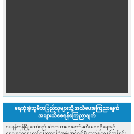
ရေသုံးစွဲသူမိဘပြည်သူများသို့ အသိပေးကြေညာချက်
အများသိစေရန်ကြေညာချက်
၁။ ရန်ကုန်မြို့တော်စည်ပင်သာယာရေးကော်မတီ၊ ရေရရှိရေးနှင့်
ရေပေးဝေရေး လုပ်ငန်းတာဝန်ခံအဖွဲ့၊ အင်ဂျင်နီယာဌာန(ရေနှင့်သန့်ရှင်း