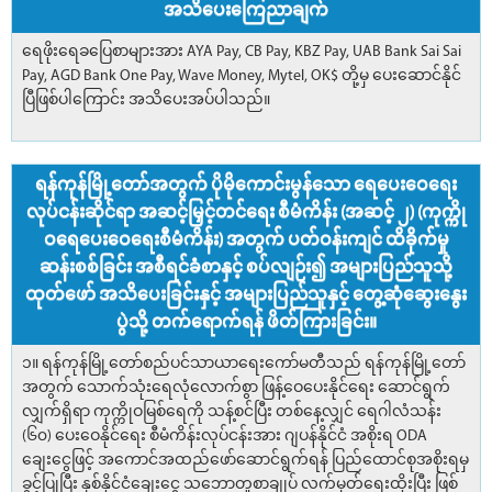
အသိပေးကြေညာချက်
ရေဖိုးရေခပြေစာများအား AYA Pay, CB Pay, KBZ Pay, UAB Bank Sai Sai
Pay, AGD Bank One Pay, Wave Money, Mytel, OK$ တို့မှ ပေးဆောင်နိုင်
ပြီဖြစ်ပါကြောင်း အသိပေးအပ်ပါသည်။
ရန်ကုန်မြို့တော်အတွက် ပိုမိုကောင်းမွန်သော ရေပေးဝေရေး
လုပ်ငန်းဆိုင်ရာ အဆင့်မြှင့်တင်ရေး စီမံကိန်း (အဆင့် ၂) (ကုက္ကို
ဝရေပေးဝေရေးစီမံကိန်း) အတွက် ပတ်ဝန်းကျင် ထိခိုက်မှု
ဆန်းစစ်ခြင်း အစီရင်ခံစာနှင့် စပ်လျဉ်း၍ အများပြည်သူသို့
ထုတ်ဖော် အသိပေးခြင်းနှင့် အများပြည်သူနှင့် တွေ့ဆုံဆွေးနွေး
ပွဲသို့ တက်ရောက်ရန် ဖိတ်ကြားခြင်း။
၁။ ရန်ကုန်မြို့တော်စည်ပင်သာယာရေးကော်မတီသည် ရန်ကုန်မြို့တော်
အတွက် သောက်သုံးရေလုံလောက်စွာ ဖြန့်ဝေပေးနိုင်ရေး ဆောင်ရွက်
လျှက်ရှိရာ ကုက္ကိုဝမြစ်ရေကို သန့်စင်ပြီး တစ်နေ့လျှင် ရေဂါလံသန်း
(၆၀) ပေးဝေနိုင်ရေး စီမံကိန်းလုပ်ငန်းအား ဂျပန်နိုင်ငံ အစိုးရ ODA
ချေးငွေဖြင့် အကောင်အထည်ဖော်ဆောင်ရွက်ရန် ပြည်ထောင်စုအစိုးရမှ
ခွင့်ပြုပြီး နှစ်နိုင်ငံချေးငွေ သဘောတူစာချုပ် လက်မှတ်ရေးထိုးပြီး ဖြစ်