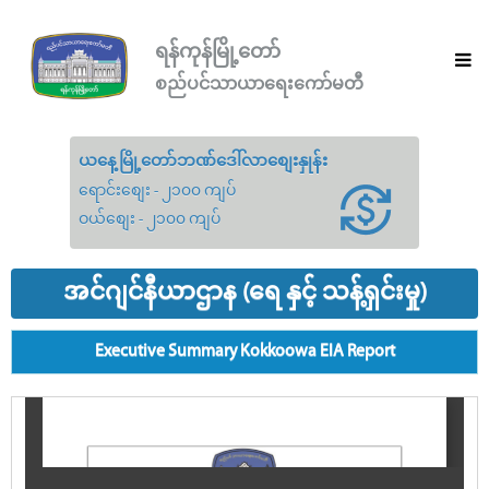
ရန်ကုန်မြို့တော်
စည်ပင်သာယာရေးကော်မတီ
ယနေ့မြို့တော်ဘဏ်ဒေါ်လာစျေးနှုန်း
ရောင်းစျေး - ၂၁၀၀ ကျပ်
ဝယ်စျေး - ၂၁၀၀ ကျပ်
အင်ဂျင်နီယာဌာန (ရေ နှင့် သန့်ရှင်းမှု)
Executive Summary Kokkoowa EIA Report