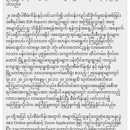
ပါသည်။
၂။ အဆိုပါစီမံကိန်းနှင့်ပတ်သက်၍ ပတ်ဝန်းကျင်ထိခိုက်မှုဆန်းစစ်ခြင်း
အစီရင်ခံစာ (EIA Report) အကျဉ်းချုပ် အား အကြံပြုလွှာနှင့် အတူ
အများပြည်သူ သိရှိနိုင်စေရန်အတွက် ရန်ကုန်အရှေ့ပိုင်းခရိုင်၊ အနောက်
ပိုင်းခရိုင်၊ မြောက်ပိုင်းခရိုင် အထွေထွေအုပ်ချုပ်ရေးဦးစီးဌာန ရုံးများ၊
ထန်းတပင်၊ လှိုင်သာယာ၊ လှိုင်၊ ဗဟန်း၊ ကမာရွတ်၊ ကြည့်မြင်တိုင်၊
စမ်းချောင်း၊ တာမွေ၊ အလုံ၊ ဒဂုံ၊ မင်္ဂလာတောင်ညွှန့်၊ လမ်းမတော်၊
လသာ၊ ပန်းပဲတန်း၊ ပုဇွန်တောင်၊ ကျောက်တံတား၊ ဆိပ်ကမ်း၊ ဗိုလ်တ
ထောင် မြို့နယ်အုပ်ချုပ်ရေးမှူးရုံးများ၊ ပန်တိုင်ကျေးရွာနှင့် ကတွယ်
ကျေးရွာ အုပ်ချုပ်ရေးမှူးရုံးများ၊ ကုက္ကိုဝစီမံကိန်းရုံး နှင့် ရန်ကုန်
မြို့တော်စည်ပင် သာယာရေးကော်မတီရုံး စသည့် (၂၅)နေရာများတွင်
(၉.၁၁.၂၀၂၁) ရက်နေ့မှ (၂၀.၁၁.၂၀၂၁)နေ့ထိ ထုတ်ဖော်အသိပေး
ကြေညာသွားမည်ဖြစ်ပါသည်။ စိတ်ပါဝင်စားသူများအနေဖြင့်အစီအ
ရင်ခံစာအကျဉ်းချုပ်အား အဆိုပါ နေရာများတွင် သတ်မှတ်ထားသည့်
ကာလအတွင်း လာရောက်ဖတ်ရှုနိုင်ပြီး စီမံကိန်းနှင့် ပတ်သတ်၍
အကြံပြုလိုပါက အကြံပြုစာတွင် ဖြည့်စွက်၍ အကြံပြုနိုင်ပါသည်။
၃။ ထို့အပြင် ၎င်းစီမံကိန်းအတွက် အများပြည်သူနှင့်တွေ့ဆုံဆွေးနွေးပွဲ
အား Online မှတစ်ဆင့် Zoom Application ဖြင့် ကျင်းပပြုလုပ်မည်ဖြစ်
ပြီး သဘောထားမှတ်ချက်များ တောင်းခံသွားမည် ဖြစ်သောကြောင့်