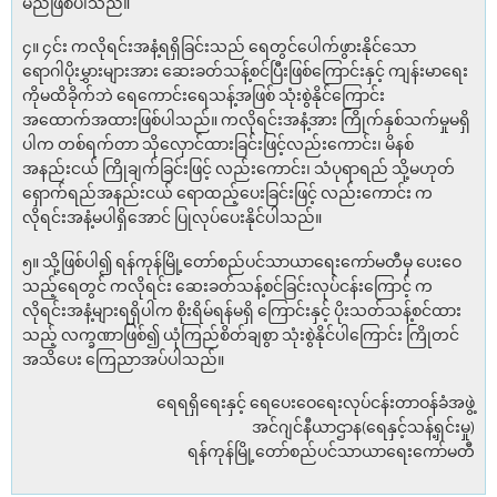
မည်ဖြစ်ပါသည်။
၄။ ၄င်း ကလိုရင်းအနံ့ရရှိခြင်းသည် ရေတွင်ပေါက်ဖွားနိုင်သော
ရောဂါပိုးမွှားများအား ဆေးခတ်သန့်စင်ပြီးဖြစ်ကြောင်းနှင့် ကျန်းမာရေး
ကိုမထိခိုက်ဘဲ ရေကောင်းရေသန့်အဖြစ် သုံးစွဲနိုင်ကြောင်း
အထောက်အထားဖြစ်ပါသည်။ ကလိုရင်းအနံ့အား ကြိုက်နှစ်သက်မှုမရှိ
ပါက တစ်ရက်တာ သိုလှောင်ထားခြင်းဖြင့်လည်းကောင်း၊ မိနစ်
အနည်းငယ် ကြိုချက်ခြင်းဖြင့် လည်းကောင်း၊ သံပုရာရည် သို့မဟုတ်
ရှောက်ရည်အနည်းငယ် ရောထည့်ပေးခြင်းဖြင့် လည်းကောင်း က
လိုရင်းအနံ့မပါရှိအောင် ပြုလုပ်ပေးနိုင်ပါသည်။
၅။ သို့ဖြစ်ပါ၍ ရန်ကုန်မြို့တော်စည်ပင်သာယာရေးကော်မတီမှ ပေးဝေ
သည့်ရေတွင် ကလိုရင်း ဆေးခတ်သန့်စင်ခြင်းလုပ်ငန်းကြောင့် က
လိုရင်းအနံ့များရရှိပါက စိုးရိမ်ရန်မရှိ ကြောင်းနှင့် ပိုးသတ်သန့်စင်ထား
သည့် လက္ခဏာဖြစ်၍ ယုံကြည်စိတ်ချစွာ သုံးစွဲနိုင်ပါကြောင်း ကြိုတင်
အသိပေး ကြေညာအပ်ပါသည်။
ရေရရှိရေးနှင့် ရေပေးဝေရေးလုပ်ငန်းတာဝန်ခံအဖွဲ့
အင်ဂျင်နီယာဌာန(ရေနှင့်သန့်ရှင်းမှု)
ရန်ကုန်မြို့တော်စည်ပင်သာယာရေးကော်မတီ