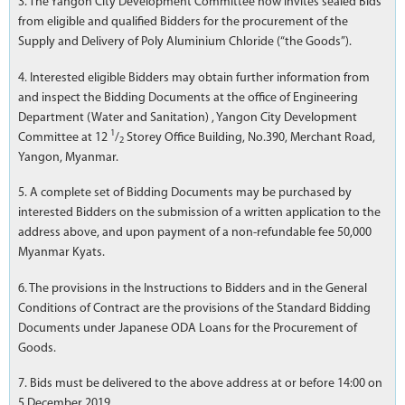
3. The Yangon City Development Committee now invites sealed Bids
from eligible and qualified Bidders for the procurement of the
Supply and Delivery of Poly Aluminium Chloride (“the Goods”).
4. Interested eligible Bidders may obtain further information from
and inspect the Bidding Documents at the office of Engineering
Department (Water and Sanitation) , Yangon City Development
1
Committee at 12
/
Storey Office Building, No.390, Merchant Road,
2
Yangon, Myanmar.
5. A complete set of Bidding Documents may be purchased by
interested Bidders on the submission of a written application to the
address above, and upon payment of a non-refundable fee 50,000
Myanmar Kyats.
6. The provisions in the Instructions to Bidders and in the General
Conditions of Contract are the provisions of the Standard Bidding
Documents under Japanese ODA Loans for the Procurement of
Goods.
7. Bids must be delivered to the above address at or before 14:00 on
5 December 2019.