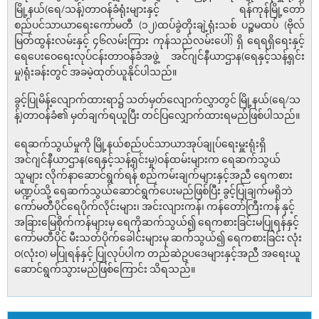
မြို့နယ်(ရေ/သန့်)တာဝန်ခံရုံးများနှင့် ရန်ကုန်မြို့တော်
စည်ပင်သာယာရေးကော်မတီ (၁၂)ထပ်ခွဲတိုးချဲ့ရုံးသစ် ပဉ္စမထပ် (ဗိုလ်
မြတ်ထွန်းလမ်းနှင့် ၄၆လမ်းကြား ကုန်သည်လမ်းပေါ်) ရှိ ရေရရှိရေးနှင့်
ရေပေးဝေရေးလုပ်ငန်းတာဝန်ခံအဖွဲ့ အင်ဂျင်နီယာဌာန(ရေနှင့်သန့်ရှင်း
မှု)ရုံးခန်းတွင် အခမဲ့ထုတ်ယူနိုင်ပါသည်။
ခွင့်ပြုမိန့်လျောက်ထားရာ၌ သတ်မှတ်လျောက်လွှာတွင် မြို့နယ်(ရေ/သ
န့်)တာဝန်ခံ၏ မှတ်ချက်ရယူပြီး တင်ပြလျှောက်ထားရမည်ဖြစ်ပါသည်။
ရေဆက်သွယ်မှုကို မြို့နယ်စည်ပင်သာယာအုပ်ချုပ်ရေးမှူးရုံးရှိ
အင်ဂျင်နီယာဌာန(ရေနှင့်သန့်ရှင်းမှု)ဝန်ထမ်းများက ရေဆက်သွယ်
သူများ လိုက်နာဆောင်ရွက်ရန် စည်ကမ်းချက်များနှင့်အညီ ရေကစား
မဏ္ဍပ်သို့ ရေဆက်သွယ်ဆောင်ရွက်ပေးမည်ဖြစ်ပြီး ခွင့်ပြုချက်မရှိဘဲ
ကော်မတီပိုင်ရေပိုက်လိုင်းများ၊ အင်းလျားကန်၊ ကန်တော်ကြီးကန် နှင့်
အခြားမြေစိုက်ကန်များမှ ရေကိုဆက်သွယ်၍ ရေကစားခြင်းမပြုရန်နှင့်
ကော်မတီပိုင် မီးသတ်ပိုက်ခေါင်းများမှ ဆက်သွယ်၍ ရေကစားခြင်း လုံး
ဝ(လုံးဝ) မပြုရန်နှင့် ပြုလုပ်ပါက တည်ဆဲဥပဒေများနှင့်အညီ အရေးယူ
ဆောင်ရွက်သွားမည်ဖြစ်ကြောင်း သိရသည်။