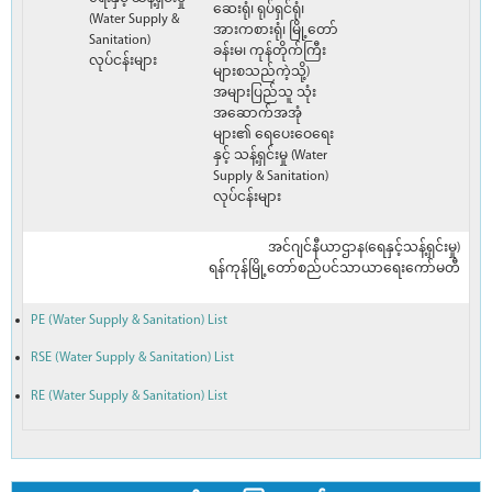
ဆေးရုံ၊ ရုပ်ရှင်ရုံ၊
(Water Supply &
အားကစားရုံ၊ မြို့တော်
Sanitation)
ခန်းမ၊ ကုန်တိုက်ကြီး
လုပ်ငန်းများ
များစသည်ကဲ့သို့)
အများပြည်သူ သုံး
အဆောက်အအုံ
များ၏ ရေပေးဝေရေး
နှင့် သန့်ရှင်းမှု (Water
Supply & Sanitation)
လုပ်ငန်းများ
အင်ဂျင်နီယာဌာန(ရေနှင့်သန့်ရှင်းမှု)
ရန်ကုန်မြို့တော်စည်ပင်သာယာရေးကော်မတီ
PE (Water Supply & Sanitation) List
RSE (Water Supply & Sanitation) List
RE (Water Supply & Sanitation) List