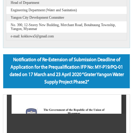
Head of Department
Engineering Department (Water and Sanitation)
Yangon City Development Committee
No. 390, 12-Storey New Building, Merchant Road, Botahtaung Township,
Yangon, Myanmar
e-mail: kokkowa5@gmail.com
Notification of Re-Extension of Submission Deadline of
Application for the Prequalification IFP No: MY-P19/PQ-01
dated on 17 March and 23 April 2020 “Grater Yangon Water
Supply Project Phase2“