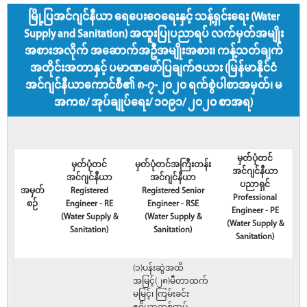
မြို့ပြအင်ဂျင်နီယာ ရေပေးဝေရေးနှင့် သန့်ရှင်းရေး (Water
Supply and Sanitation) အထူးပြုပညာရပ် လက်မှတ်အမျိုး
အစားအလိုက် အဆောက်အဦအမျိုးအစား၊ ကန့်သတ်ချက်
အတိုင်းအတာနှင့် ပမာဏဖော်ပြချက်ဇယား (မြန်မာနိုင်ငံ
အင်ဂျင်နီယာကောင်စီ၏ ၈-၇-၂၀၂၀ ရက်စွဲပါစာအမှတ်၊ မ
အကစ/ အုပ်ချုပ်ရေး/ ၁၀၉၁/ ၂၀၂၀ စာအရ)
မှတ်ပုံတင်
မှတ်ပုံတင်
မှတ်ပုံတင်အကြီးတန်း
အင်ဂျင်နီယာ
အင်ဂျင်နီယာ
အင်ဂျင်နီယာ
ပညာရှင်
အမှတ်
Registered
Registered Senior
Professional
စဉ်
Engineer - RE
Engineer - RSE
Engineer - PE
(Water Supply &
(Water Supply &
(Water Supply &
Sanitation)
Sanitation)
Sanitation)
(၁)ပန်းဆွဲအထိ
အမြင့်(၂၈)မီတာထက်
မမြင့်၊ ကြမ်းခင်း