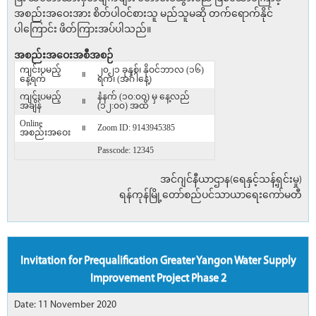
အစည်းအဝေးအား စိတ်ပါဝင်စားသူ မည်သူမဆို တက်ရောက်နိုင်
ပါ‌ကြောင်း ဖိတ်ကြားအပ်ပါသည်။
အစည်းအဝေးအစီအစဉ်
ကျင်းပမည့်
၂၀၂၁ ခုနှစ်၊ နိုဝင်ဘာလ (၁၆)
။
နေ့ရက်
ရက်၊ (အင်္ဂါနေ့)
ကျင်းပမည့်
နံနက် (၁၀:၀၀) မှ နေ့လည်
။
အချိန်
(၁၂:၀၀) အထိ
Online
။
Zoom ID: 9143945385
အစည်းအဝေး
Passcode: 12345
အင်ဂျင်နီယာဌာန(ရေနှင့်သန့်ရှင်းမှု)
ရန်ကုန်မြို့တော်စည်ပင်သာယာရေးကော်မတီ
Invitation for Prequalification Greater Yangon Water Supply
Improvement Project Phase 2
Date: 11 November 2020