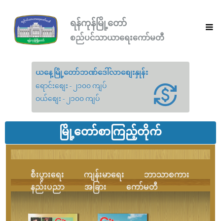
ရန်ကုန်မြို့တော်
စည်ပင်သာယာရေးကော်မတီ
ယနေ့မြို့တော်ဘဏ်ဒေါ်လာစျေးနှုန်း
ရောင်းစျေး - ၂၁၀၀ ကျပ်
ဝယ်စျေး - ၂၁၀၀ ကျပ်
မြို့တော်စာကြည့်တိုက်
စီးပွားရေး
ကျန်းမာရေး
ဘာသာစကား
နည်းပညာ
အခြား
ကော်မတီ