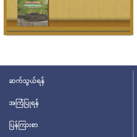
ဆက်သွယ်ရန်
အကြံပြုရန်
ပြန်ကြားစာ