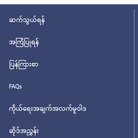
ဆက်သွယ်ရန်
အကြံပြုရန်
ပြန်ကြားစာ
FAQs
ကိုယ်ရေးအချက်အလက်မူဝါဒ
ဆိုဒ်အညွှန်း