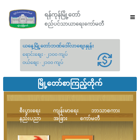
ရန်ကုန်မြို့တော်
စည်ပင်သာယာရေးကော်မတီ
ယနေ့မြို့တော်ဘဏ်ဒေါ်လာစျေးနှုန်း
ရောင်းစျေး - ၂၁၀၀ ကျပ်
ဝယ်စျေး - ၂၁၀၀ ကျပ်
မြို့တော်စာကြည့်တိုက်
စီးပွားရေး
ကျန်းမာရေး
ဘာသာစကား
နည်းပညာ
အခြား
ကော်မတီ