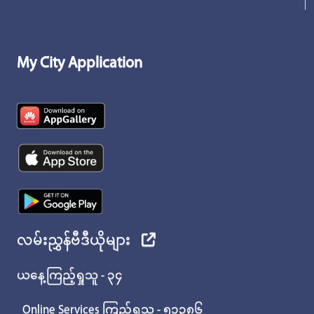
My City Application
လမ်းညွှန်ဗီဒီယိုများ
ယနေ့ကြည့်ရှုသူ - ၃၄
Online Services ကြည့်ရှုသူ - ၅၁၃၈၆