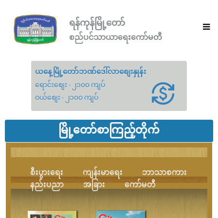
ရန်ကုန်မြို့တော်
စည်ပင်သာယာရေးကော်မတီ
ယနေ့မြို့တော်ဘဏ်ဒေါ်လာစျေးနှုန်း
ရောင်းစျေး - ၂၁၀၀ ကျပ်
ဝယ်စျေး - ၂၁၀၀ ကျပ်
မြို့တော်စာကြည့်တိုက်
စီးပွားရေး
ကျန်းမာရေး
ဘာသာစကား
နည်းပညာ
အခြား
ကော်မတီ