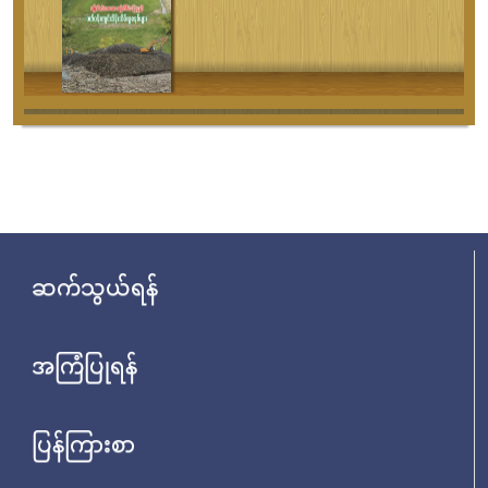
ဆက်သွယ်ရန်
အကြံပြုရန်
ပြန်ကြားစာ