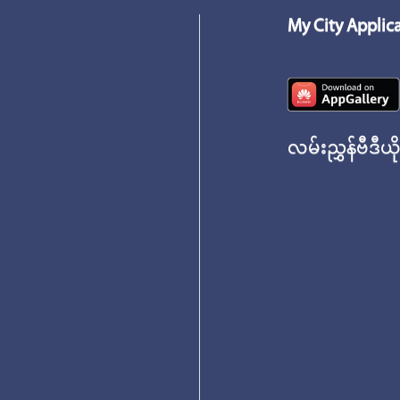
My City Applic
လမ်းညွှန်ဗီဒီယိ