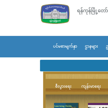
ရန်ကုန်မြို့
ပင်မစာမျက်နှာ
ဌာနများ
ဥ
စီးပွားရေး
ကျန်းမာရေး