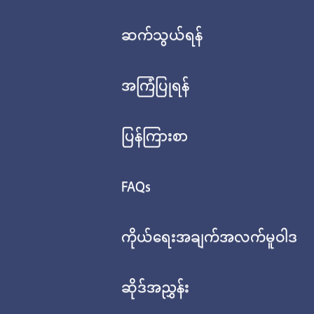
ဆက်သွယ်ရန်
အကြံပြုရန်
ပြန်ကြားစာ
FAQs
ကိုယ်ရေးအချက်အလက်မူဝါဒ
ဆိုဒ်အညွှန်း