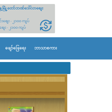
့မြို့တော်ဘဏ်ဒေါ်လာစျေး
်းစျေး - ၂၁၀၀ ကျပ်
စျေး - ၂၁၀၀ ကျပ်
ဖျော်ဖြေရေး
ဘာသာစကား