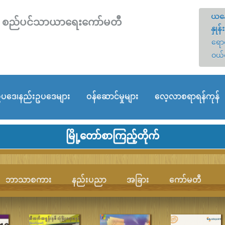
ယနေ
တော် စည်ပင်သာယာရေးကော်မတီ
နှုန်း
ရောင
ဝယ်
ပဒေ၊နည်းဥပဒေများ
ဝန်ဆောင်မှုများ
လေ့လာစရာရန်ကုန်
မြို့တော်စာကြည့်တိုက်
ဘာသာစကား
နည်းပညာ
အခြား
ကော်မတီ