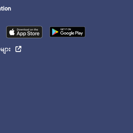
ation
ုများ