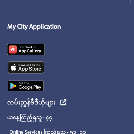
My City Application
လမ်းညွှန်ဗီဒီယိုများ
ယနေ့ကြည့်ရှုသူ - ၄၄
Online Services ကြည့်ရှုသူ - ၅၁၂၁၁