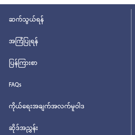
ဆက်သွယ်ရန်
အကြံပြုရန်
ပြန်ကြားစာ
FAQs
ကိုယ်ရေးအချက်အလက်မူဝါဒ
ဆိုဒ်အညွှန်း