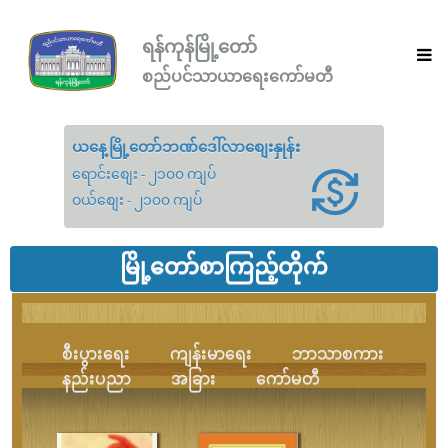
ရန်ကုန်မြို့တော်
စည်ပင်သာယာရေးကော်မတီ
ယနေ့မြို့တော်ဘဏ်ဒေါ်လာစျေးနှုန်း
ရောင်းစျေး - ၂၁၀၀ ကျပ်
ဝယ်စျေး - ၂၁၀၀ ကျပ်
မြို့တော်စာကြည့်တိုက်
စီးပွားရေး
ကျန်းမာရေး
ဘာသာစကား
နည်းပညာ
အခြား
ကော်မတီ