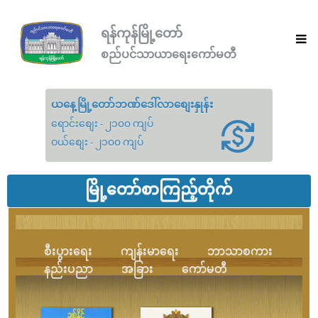
ရန်ကုန်မြို့တော်
စည်ပင်သာယာရေးကော်မတီ
ယနေ့မြို့တော်ဘဏ်ဒေါ်လာစျေးနှုန်း
ရောင်းစျေး - ၂၁၀၀ ကျပ်
ဝယ်စျေး - ၂၁၀၀ ကျပ်
မြို့တော်စာကြည့်တိုက်
စီးပွားရေး
ကျန်းမာရေး
ဘာသာစကား
နည်းပညာ
အခြား
ကော်မတီ