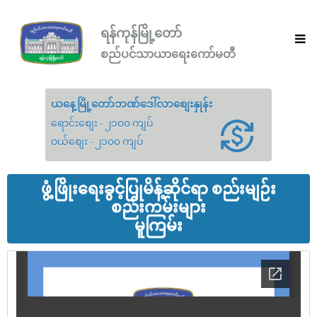
ရန်ကုန်မြို့တော်
စည်ပင်သာယာရေးကော်မတီ
ယနေ့မြို့တော်ဘဏ်ဒေါ်လာစျေးနှုန်း
ရောင်းစျေး - ၂၁၀၀ ကျပ်
ဝယ်စျေး - ၂၁၀၀ ကျပ်
ဖွံ့ဖြိုးရေးခွင့်ပြုမိန့်ဆိုင်ရာ စည်းမျဉ်း
စည်းကမ်းများ
မူကြမ်း