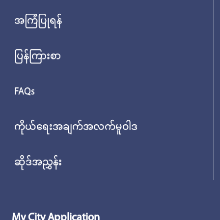
အကြံပြုရန်
ပြန်ကြားစာ
FAQs
ကိုယ်ရေးအချက်အလက်မူဝါဒ
ဆိုဒ်အညွှန်း
My City Application