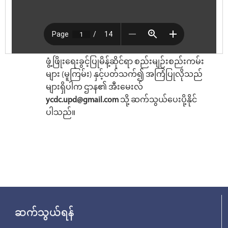
ဖွံ့ဖြိုးရေးခွင့်ပြုမိန့်ဆိုင်ရာ စည်းမျဉ်းစည်းကမ်း
များ (မူကြမ်း) နှင့်ပတ်သက်၍ အကြံပြုလိုသည်
များရှိပါက ဌာန၏ အီးမေးလ်
ycdc.upd@gmail.com
သို့ ဆက်သွယ်ပေးပို့နိုင်
ပါသည်။
ဆက်သွယ်ရန်