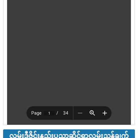
လမ်းဒီဇိုင်းနည်းပညာဆိုင်ရာလမ်းညွှန်ချက်