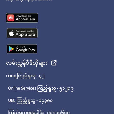
လမ်းညွှန်ဗီဒီယိုများ
ယနေ့ကြည့်ရှုသူ - ၄၂
Online Services ကြည့်ရှုသူ - ၅၁၂၈၉
UEC ကြည့်ရှုသူ - ၁၄၃၈၀
ကြည့်ရှုသူစုစုပေါင်း - ၁၁၇၁၄၆၄၇