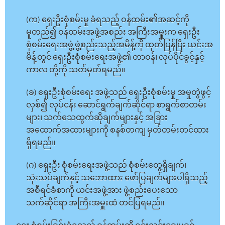
(က) ရှေးဦးစုံစမ်းမှု ခံရသည့် ဝန်ထမ်း၏အဆင့်ကို
မူတည်၍ ဝန်ထမ်းအဖွဲ့အစည်း အကြီးအမှူးက ရှေးဦး
စုံစမ်းရေးအဖွဲ့ ဖွဲ့စည်းသည့်အမိန့်ကို ထုတ်ပြန်ပြီး ယင်းအ
မိန့်တွင် ရှေးဦးစုံစမ်းရေးအဖွဲ့၏ တာဝန်၊ လုပ်ပိုင်ခွင့်နှင့်
ကာလ တို့ကို သတ်မှတ်ရမည်။
(ခ) ရှေးဦးစုံစမ်းရေး အဖွဲ့သည် ရှေးဦးစုံစမ်းမှု အမှုတွဲဖွင့်
လှစ်၍ လုပ်ငန်း ဆောင်ရွက်ချက်ဆိုင်ရာ စာရွက်စာတမ်း
များ၊ သက်သေထွက်ဆိုချက်များနှင့် အခြား
အထောက်အထားများကို စနစ်တကျ မှတ်တမ်းတင်ထား
ရှိရမည်။
(ဂ) ရှေးဦး စုံစမ်းရေးအဖွဲ့သည် စုံစမ်းတွေ့ရှိချက်၊
သုံးသပ်ချက်နှင့် သဘောထား ဖော်ပြချက်များပါရှိသည့်
အစီရင်ခံစာကို ယင်းအဖွဲ့အား ဖွဲ့စည်းပေးသော
သက်ဆိုင်ရာ အကြီးအမှူးထံ တင်ပြရမည်။