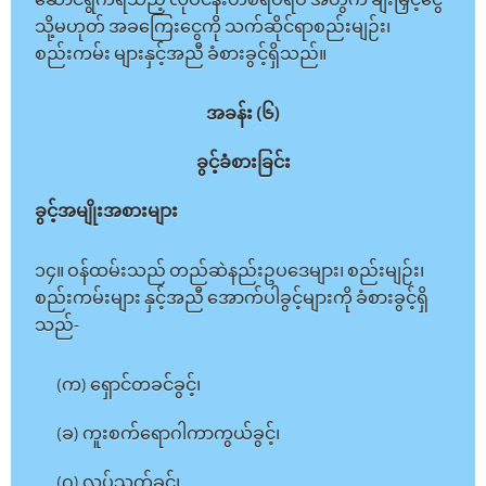
ဆောင်ရွက်ရသည့် လုပ်ငန်းတစ်ရပ်ရပ် အတွက် ချီးမြှင့်ငွေ
သို့မဟုတ် အခကြေးငွေကို သက်ဆိုင်ရာစည်းမျဉ်း၊
စည်းကမ်း များနှင့်အညီ ခံစားခွင့်ရှိသည်။
အခန်း (၆)
ခွင့်ခံစားခြင်း
ခွင့်အမျိုးအစားများ
၁၄။ ဝန်ထမ်းသည် တည်ဆဲနည်းဥပဒေများ၊ စည်းမျဉ်း၊
စည်းကမ်းများ နှင့်အညီ အောက်ပါခွင့်များကို ခံစားခွင့်ရှိ
သည်-
(က) ရှောင်တခင်ခွင့်၊
(ခ) ကူးစက်ရောဂါကာကွယ်ခွင့်၊
(ဂ) လုပ်သက်ခွင့်၊