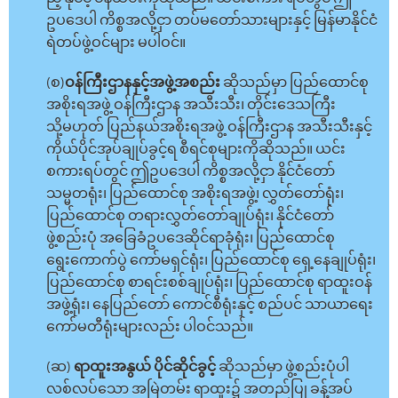
ဥပဒေပါ ကိစ္စအလို့ငှာ တပ်မတော်သားများနှင့် မြန်မာနိုင်ငံ
ရဲတပ်ဖွဲ့ဝင်များ မပါဝင်။
(စ)
ဝန်ကြီးဌာနနှင့်အဖွဲ့အစည်း
ဆိုသည်မှာ ပြည်ထောင်စု
အစိုးရအဖွဲ့ ဝန်ကြီးဌာန အသီးသီး၊ တိုင်းဒေသကြီး
သို့မဟုတ် ပြည်နယ်အစိုးရအဖွဲ့ ဝန်ကြီးဌာန အသီးသီးနှင့်
ကိုယ်ပိုင်အုပ်ချုပ်ခွင့်ရ စီရင်စုများကိုဆိုသည်။ ယင်း
စကားရပ်တွင် ဤဥပဒေပါ ကိစ္စအလို့ငှာ နိုင်ငံတော်
သမ္မတရုံး၊ ပြည်ထောင်စု အစိုးရအဖွဲ့၊ လွှတ်တော်ရုံး၊
ပြည်ထောင်စု တရားလွှတ်တော်ချုပ်ရုံး၊ နိုင်ငံတော်
ဖွဲ့စည်းပုံ အခြေခံဥပဒေဆိုင်ရာခုံရုံး၊ ပြည်ထောင်စု
ရွေးကောက်ပွဲ ကော်မရှင်ရုံး၊ ပြည်ထောင်စု ရှေ့နေချုပ်ရုံး၊
ပြည်ထောင်စု စာရင်းစစ်ချုပ်ရုံး၊ ပြည်ထောင်စု ရာထူးဝန်
အဖွဲ့ရုံး၊ နေပြည်တော် ကောင်စီရုံးနှင့် စည်ပင် သာယာရေး
ကော်မတီရုံးများလည်း ပါဝင်သည်။
(ဆ)
ရာထူးအနွယ် ပိုင်ဆိုင်ခွင့်
ဆိုသည်မှာ ဖွဲ့စည်းပုံပါ
လစ်လပ်သော အမြဲတမ်း ရာထူး၌ အတည်ပြု ခန့်အပ်