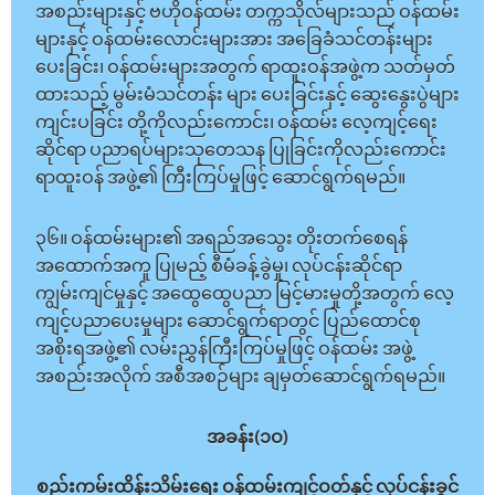
အစည်းများနှင့် ဗဟိုဝန်ထမ်း တက္ကသိုလ်များသည် ဝန်ထမ်း
များနှင့် ဝန်ထမ်းလောင်းများအား အခြေခံသင်တန်းများ
ပေးခြင်း၊ ဝန်ထမ်းများအတွက် ရာထူးဝန်အဖွဲ့က သတ်မှတ်
ထားသည့် မွမ်းမံသင်တန်း များ ပေးခြင်းနှင့် ဆွေးနွေးပွဲများ
ကျင်းပခြင်း တို့ကိုလည်းကောင်း၊ ဝန်ထမ်း လေ့ကျင့်ရေး
ဆိုင်ရာ ပညာရပ်များသုတေသန ပြုခြင်းကိုလည်းကောင်း
ရာထူးဝန် အဖွဲ့၏ ကြီးကြပ်မှုဖြင့် ဆောင်ရွက်ရမည်။
၃၆။ ဝန်ထမ်းများ၏ အရည်အသွေး တိုးတက်စေရန်
အထောက်အကူ ပြုမည့် စီမံခန့်ခွဲမှု၊ လုပ်ငန်းဆိုင်ရာ
ကျွမ်းကျင်မှုနှင့် အထွေထွေပညာ မြင့်မားမှုတို့အတွက် လေ့
ကျင့်ပညာပေးမှုများ ဆောင်ရွက်ရာတွင် ပြည်ထောင်စု
အစိုးရအဖွဲ့၏ လမ်းညွှန်ကြီးကြပ်မှုဖြင့် ဝန်ထမ်း အဖွဲ့
အစည်းအလိုက် အစီအစဉ်များ ချမှတ်ဆောင်ရွက်ရမည်။
အခန်း(၁ဝ)
စည်းကမ်းထိန်းသိမ်းရေး ဝန်ထမ်းကျင့်ဝတ်နှင့် လုပ်ငန်းခွင်