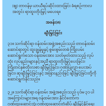
(ဈ) တာဝန်မှ ယာယီရပ်ဆိုင်းထားခြင်း ခံရစဉ်ကာလ
အတွင်း ရာထူးတိုးမြှင့် မပေးရ။
အခန်း(၈)
ချီးမြှင့်ခြင်း
၃၁။ သက်ဆိုင်ရာ ဝန်ထမ်းအဖွဲ့အစည်းသည် တာဝန်ထမ်း
ဆောင်ရာတွင် ထူးချွန်မှုနှင့် စွမ်းစွမ်းတမံ ကြိုးပမ်း
ဆောင်ရွက်သော ဝန်ထမ်းအား သတ်မှတ်ထားသည့် လုပ်
ထုံး လုပ်နည်းများနှင့်အညီ ရာထူးတိုးမြှင့်ပေးခြင်း၊
ကြိုတင်နှစ်တိုးလစာ ချီးမြှင့်ခြင်း၊ ဂုဏ်ပြုလွှာ ပေးအပ်
ခြင်း၊ ဆုချီးမြှင့်ခြင်းနှင့် အခြားနည်းဖြင့် ချီးမြှင့်ခြင်းတို့ကို
ဆောင်ရွက်နိုင်သည်။
၃၂။ သက်ဆိုင်ရာ ဝန်ထမ်း အဖွဲ့အစည်းသည် ပုဒ်မ ၃၁ ပါ
အကြောင်းများအရ ဝန်ထမ်းအား နိုင်ငံတော်က
ဂုဏ်ထူးဆောင်ဘွဲ့၊ ဂုဏ်ထူးဆောင်တံဆိပ် ချီးမြှင့်နိုင်ရေး