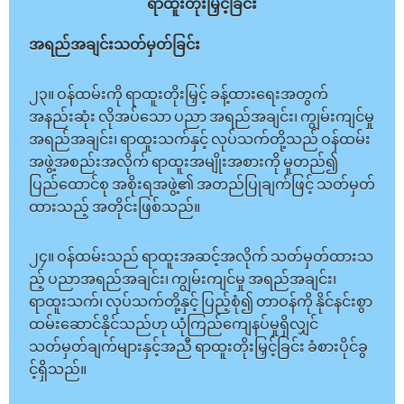
ရာထူးတိုးမြှင့်ခြင်း
အရည်အချင်းသတ်မှတ်ခြင်း
၂၃။ ဝန်ထမ်းကို ရာထူးတိုးမြှင့် ခန့်ထားရေးအတွက်
အနည်းဆုံး လိုအပ်သော ပညာ အရည်အချင်း၊ ကျွမ်းကျင်မှု
အရည်အချင်း၊ ရာထူးသက်နှင့် လုပ်သက်တို့သည် ဝန်ထမ်း
အဖွဲ့အစည်းအလိုက် ရာထူးအမျိုးအစားကို မူတည်၍
ပြည်ထောင်စု အစိုးရအဖွဲ့၏ အတည်ပြုချက်ဖြင့် သတ်မှတ်
ထားသည့် အတိုင်းဖြစ်သည်။
၂၄။ ဝန်ထမ်းသည် ရာထူးအဆင့်အလိုက် သတ်မှတ်ထားသ
ည့် ပညာအရည်အချင်း၊ ကျွမ်းကျင်မှု အရည်အချင်း၊
ရာထူးသက်၊ လုပ်သက်တို့နှင့် ပြည့်စုံ၍ တာဝန်ကို နိုင်နင်းစွာ
ထမ်းဆောင်နိုင်သည်ဟု ယုံကြည်ကျေနပ်မှုရှိလျှင်
သတ်မှတ်ချက်များနှင့်အညီ ရာထူးတိုးမြှင့်ခြင်း ခံစားပိုင်ခွ
င့်ရှိသည်။