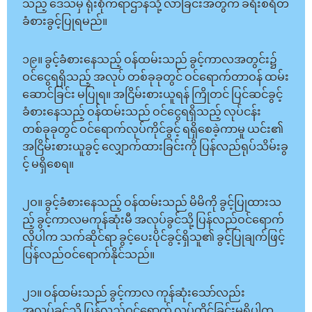
သည့် ဒေသမှ ရုံးစိုက်ရာဌာနသို့ လာခြင်းအတွက် ခရီးစရိတ်
ခံစားခွင့်ပြုရမည်။
၁၉။ ခွင့်ခံစားနေသည့် ဝန်ထမ်းသည် ခွင့်ကာလအတွင်း၌
ဝင်ငွေရရှိသည့် အလုပ် တစ်ခုခုတွင် ဝင်ရောက်တာဝန် ထမ်း
ဆောင်ခြင်း မပြုရ။ အငြိမ်းစားယူရန် ကြိုတင် ပြင်ဆင်ခွင့်
ခံစားနေသည့် ဝန်ထမ်းသည် ဝင်ငွေရရှိသည့် လုပ်ငန်း
တစ်ခုခုတွင် ဝင်ရောက်လုပ်ကိုင်ခွင့် ရရှိစေခဲ့ကာမူ ယင်း၏
အငြိမ်းစားယူခွင့် လျှောက်ထားခြင်းကို ပြန်လည်ရုပ်သိမ်းခွ
င့် မရှိစေရ။
၂ဝ။ ခွင့်ခံစားနေသည့် ဝန်ထမ်းသည် မိမိကို ခွင့်ပြုထားသ
ည့် ခွင့်ကာလမကုန်ဆုံးမီ အလုပ်ခွင်သို့ ပြန်လည်ဝင်ရောက်
လိုပါက သက်ဆိုင်ရာ ခွင့်ပေးပိုင်ခွင့်ရှိသူ၏ ခွင့်ပြုချက်ဖြင့်
ပြန်လည်ဝင်ရောက်နိုင်သည်။
၂၁။ ဝန်ထမ်းသည် ခွင့်ကာလ ကုန်ဆုံးသော်လည်း
အလုပ်ခွင်သို့ ပြန်လည်ဝင်ရောက် လုပ်ကိုင်ခြင်းမရှိပါက