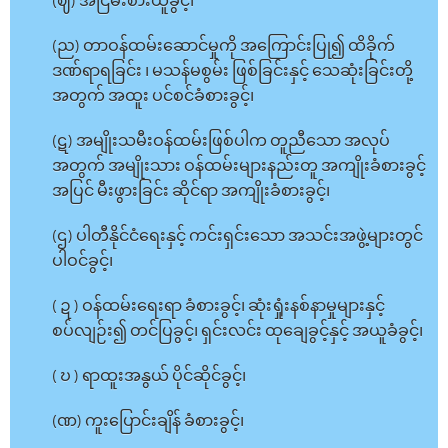
(ဈ) အငြိမ်းစားယူခွင့်၊
(ည) တာဝန်ထမ်းဆောင်မှုကို အကြောင်းပြု၍ ထိခိုက်
ဒဏ်ရာရခြင်း ၊ မသန်မစွမ်း ဖြစ်ခြင်းနှင့် သေဆုံးခြင်းတို့
အတွက် အထူး ပင်စင်ခံစားခွင့်၊
(ဋ) အမျိုးသမီးဝန်ထမ်းဖြစ်ပါက တူညီသော အလုပ်
အတွက် အမျိုးသား ဝန်ထမ်းများနည်းတူ အကျိုးခံစားခွင့်
အပြင် မီးဖွားခြင်း ဆိုင်ရာ အကျိုးခံစားခွင့်၊
(ဌ) ပါတီနိုင်ငံရေးနှင့် ကင်းရှင်းသော အသင်းအဖွဲ့များတွင်
ပါဝင်ခွင့်၊
( ဍ ) ဝန်ထမ်းရေးရာ ခံစားခွင့်၊ ဆုံးရှုံးနစ်နာမှုများနှင့်
စပ်လျဉ်း၍ တင်ပြခွင့်၊ ရှင်းလင်း ထုချေခွင့်နှင့် အယူခံခွင့်၊
( ဎ ) ရာထူးအနွယ် ပိုင်ဆိုင်ခွင့်၊
(ဏ) ကူးပြောင်းချိန် ခံစားခွင့်၊