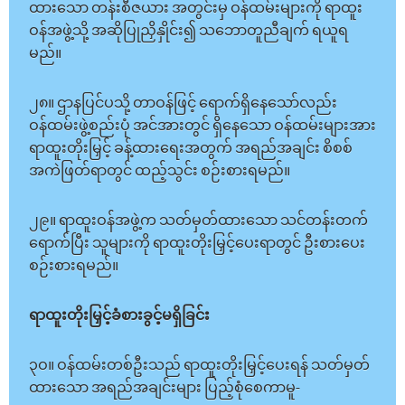
ထားသော တန်းစီဇယား အတွင်းမှ ဝန်ထမ်းများကို ရာထူး
ဝန်အဖွဲ့သို့ အဆိုပြုညှိနှိုင်း၍ သဘောတူညီချက် ရယူရ
မည်။
၂၈။ ဌာနပြင်ပသို့ တာဝန်ဖြင့် ရောက်ရှိနေသော်လည်း
ဝန်ထမ်းဖွဲ့စည်းပုံ အင်အားတွင် ရှိနေသော ဝန်ထမ်းများအား
ရာထူးတိုးမြှင့် ခန့်ထားရေးအတွက် အရည်အချင်း စိစစ်
အကဲဖြတ်ရာတွင် ထည့်သွင်း စဉ်းစားရမည်။
၂၉။ ရာထူးဝန်အဖွဲ့က သတ်မှတ်ထားသော သင်တန်းတက်
ရောက်ပြီး သူများကို ရာထူးတိုးမြှင့်ပေးရာတွင် ဦးစားပေး
စဉ်းစားရမည်။
ရာထူးတိုးမြှင့်ခံစားခွင့်မရှိခြင်း
၃ဝ။ ဝန်ထမ်းတစ်ဦးသည် ရာထူးတိုးမြှင့်ပေးရန် သတ်မှတ်
ထားသော အရည်အချင်းများ ပြည့်စုံစေကာမူ-