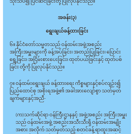
သုံးသပ်၍ ပြင်ဆင်ခြင်းတို့ ပြုလုပ်နိုင်သည်။
အခန်း(၃)
ရွေးချယ်ခန့်ထားခြင်း
၆။ နိုင်ငံတော်သမ္မတသည် ဝန်ထမ်းအဖွဲ့အစည်း
အကြီးအမှူးများကို ခန့်အပ်ခြင်း၊ အတည်ပြုခြင်း၊ ပြောင်း
ရွေ့ခြင်း၊ အငြိမ်းစားပေးခြင်း၊ ထုတ်ပယ်ခြင်းနှင့် ထုတ်ပစ်
ခြင်း တို့ကို ပြုလုပ်နိုင်သည်။
၇။ ဝန်ထမ်းရွေးချယ် ခန့်ထားရေး ကိစ္စများနှင့်စပ်လျဉ်း၍
ပြည်ထောင်စု အစိုးရအဖွဲ့၏ အခါအားလျော်စွာ သတ်မှတ်
ချက်များနှင့်အညီ-
(က)သက်ဆိုင်ရာ ဝန်ကြီးဌာနနှင့် အဖွဲ့အစည်း အကြီးအမှူး
သည် ဝန်ထမ်းအဖွဲ့ အစည်းအသီးသီးရှိ ဝန်ထမ်းအမျိုး
အစား အလိုက် သတ်မှတ်သည့် စတင်ခန့် ရာထူးအဆင့်