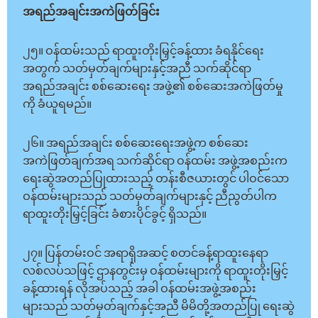
အရည်အချင်းအကဲဖြတ်ခြင်း
၂၅။ ဝန်ထမ်းသည် ရာထူးတိုးမြှင့်ခန့်ထား ခံရနိုင်ရေး
အတွက် သတ်မှတ်ချက်များနှင့်အညီ သက်ဆိုင်ရာ
အရည်အချင်း စစ်ဆေးရေး အဖွဲ့၏ စစ်ဆေးအကဲဖြတ်မှု
ကို ခံယူရမည်။
၂၆။ အရည်အချင်း စစ်ဆေးရေးအဖွဲ့က စစ်ဆေး
အကဲဖြတ်ချက်အရ သက်ဆိုင်ရာ ဝန်ထမ်း အဖွဲ့အစည်းက
ရေးဆွဲအတည်ပြုထားသည့် တန်းစီဇယားတွင် ပါဝင်သော
ဝန်ထမ်းများသည် သတ်မှတ်ချက်များနှင့် ညီညွတ်ပါက
ရာထူးတိုးမြှင့်ခြင်း ခံစားပိုင်ခွင့် ရှိသည်။
၂၇။ ပြန်တမ်းဝင် အရာရှိအဆင့် စတင်ခန့်ရာထူးနေရာ
လစ်လပ်သဖြင့် ဌာနတွင်းမှ ဝန်ထမ်းများကို ရာထူးတိုးမြှင့်
ခန့်ထားရန် လိုအပ်သည့် အခါ ဝန်ထမ်းအဖွဲ့အစည်း
များသည် သတ်မှတ်ချက်နှင့်အညီ မိမိတို့အတည်ပြု ရေးဆွဲ