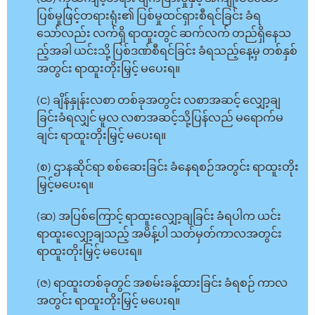
ပြစ်မှုဖြင့်တရားရုံး၏ ပြစ်မှုထင်ရှားစီရင်ခြင်း ခံရ
သော်လည်း လက်ရှိ ရာထူးတွင် ဆက်လက် တည်ရှိနေသ
ည့်အခါ ယင်းသို့ ပြစ်ဒဏ်စီရင်ခြင်း ခံရသည့်နေ့မှ တစ်နှစ်
အတွင်း ရာထူးတိုးမြှင့် မပေးရ။
(င) ချိန်နှုန်းလစာ တစ်ခုအတွင်း လစာအဆင့် လျှော့ချ
ခြင်းခံရလျှင် မူလ လစာအဆင့်သို့ပြန်လည် မရောက်မ
ချင်း ရာထူးတိုးမြှင့် မပေးရ။
(စ) ဌာနဆိုင်ရာ စစ်ဆေးခြင်း ခံနေရစဉ်အတွင်း ရာထူးတိုး
မြှင့်မပေးရ။
(ဆ) အပြစ်ကြောင့် ရာထူးလျှော့ချခြင်း ခံရပါက ယင်း
ရာထူးလျှော့ချသည့် အမိန့်ပါ သတ်မှတ်ကာလအတွင်း
ရာထူးတိုးမြှင့် မပေးရ။
(ဇ) ရာထူးတစ်ခုတွင် အစမ်းခန့်ထားခြင်း ခံရစဉ် ကာလ
အတွင်း ရာထူးတိုးမြှင့် မပေးရ။