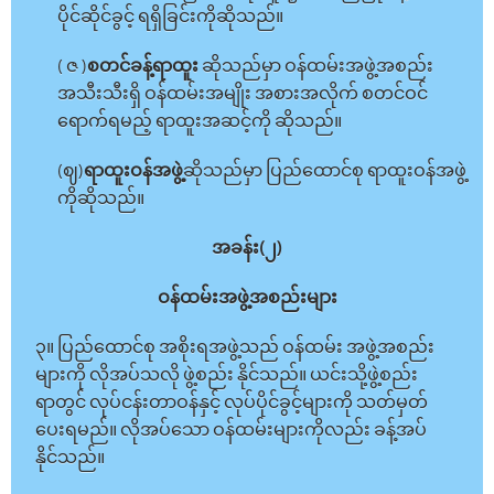
ပိုင်ဆိုင်ခွင့် ရရှိခြင်းကိုဆိုသည်။
( ဇ )
စတင်ခန့်ရာထူး
ဆိုသည်မှာ ဝန်ထမ်းအဖွဲ့အစည်း
အသီးသီးရှိ ဝန်ထမ်းအမျိုး အစားအလိုက် စတင်ဝင်
ရောက်ရမည့် ရာထူးအဆင့်ကို ဆိုသည်။
(ဈ)
ရာထူးဝန်အဖွဲ့
ဆိုသည်မှာ ပြည်ထောင်စု ရာထူးဝန်အဖွဲ့
ကိုဆိုသည်။
အခန်း(၂)
ဝန်ထမ်းအဖွဲ့အစည်းများ
၃။ ပြည်ထောင်စု အစိုးရအဖွဲ့သည် ဝန်ထမ်း အဖွဲ့အစည်း
များကို လိုအပ်သလို ဖွဲ့စည်း နိုင်သည်။ ယင်းသို့ဖွဲ့စည်း
ရာတွင် လုပ်ငန်းတာဝန်နှင့် လုပ်ပိုင်ခွင့်များကို သတ်မှတ်
ပေးရမည်။ လိုအပ်သော ဝန်ထမ်းများကိုလည်း ခန့်အပ်
နိုင်သည်။