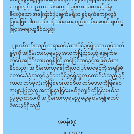
ကျော်လွန်သည့် ကာလအတွက် ခွင့်လစာခံစားခွင့်မရှိ၊
ခိုင်လုံသော အကြောင်းပြချက်မရှိဘဲ ခွင့်ရက်ကျော်လွန်
ခြင်း ဖြစ်ပါက ယင်းဝန်ထမ်းအား စည်းကမ်းဖောက်ဖျက် မှု
ဖြင့် အရေးယူနိုင်သည်။
၂၂။ ဝန်ထမ်းသည် တရားဝင် ခံစားပိုင်ခွင့်ရှိသော လုပ်သက်
ခွင့်ကို အငြိမ်းစားယူရမည့် အသက်ပြည့်သည့် နေ့ရက်မ
တိုင်မီ အငြိမ်းစားယူရန် ကြိုတင်ပြင်ဆင်ခွင့်အဖြစ် ခံစား
နိုင်သည်။ အငြိမ်းစားယူရန် ကြိုတင်ပြင်ဆင်ခွင့်ကို အချိန်မီ
တောင်းခံခဲ့ရာတွင် ခွင့်ပေးပိုင်ခွင့်ရှိသူက တောင်းခံသည့် ခွင့်
ကာလ တစ်ခုလုံးကိုဖြစ်စေ၊ တစ်စိတ် တစ်ဒေသကိုဖြစ်စေ
အများပြည်သူ အကျိုးငှာ ငြင်းပယ်ခဲ့လျှင် ထိုငြင်းပယ်သ
ည့် ခွင့်ကာလကို အငြိမ်းစားယူရမည့် နေ့ရက်မှစ၍ စတင်
ခံစားခွင့်ရှိသည်။
အခန်း(၇)