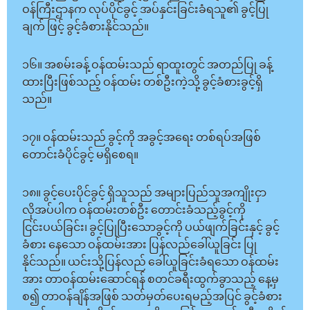
ဝန်ကြီးဌာနက လုပ်ပိုင်ခွင့် အပ်နှင်းခြင်းခံရသူ၏ ခွင့်ပြု
ချက် ဖြင့် ခွင့်ခံစားနိုင်သည်။
၁၆။ အစမ်းခန့် ဝန်ထမ်းသည် ရာထူးတွင် အတည်ပြု ခန့်
ထားပြီးဖြစ်သည့် ဝန်ထမ်း တစ်ဦးကဲ့သို့ ခွင့်ခံစားခွင့်ရှိ
သည်။
၁၇။ ဝန်ထမ်းသည် ခွင့်ကို အခွင့်အရေး တစ်ရပ်အဖြစ်
တောင်းခံပိုင်ခွင့် မရှိစေရ။
၁၈။ ခွင့်ပေးပိုင်ခွင့် ရှိသူသည် အများပြည်သူအကျိုးငှာ
လိုအပ်ပါက ဝန်ထမ်းတစ်ဦး တောင်းခံသည့်ခွင့်ကို
ငြင်းပယ်ခြင်း၊ ခွင့်ပြုပြီးသောခွင့်ကို ပယ်ဖျက်ခြင်းနှင့် ခွင့်
ခံစား နေသော ဝန်ထမ်းအား ပြန်လည်ခေါ်ယူခြင်း ပြု
နိုင်သည်။ ယင်းသို့ပြန်လည် ခေါ်ယူခြင်းခံရသော ဝန်ထမ်း
အား တာဝန်ထမ်းဆောင်ရန် စတင်ခရီးထွက်ခွာသည့် နေ့မှ
စ၍ တာဝန်ချိန်အဖြစ် သတ်မှတ်ပေးရမည့်အပြင် ခွင့်ခံစား