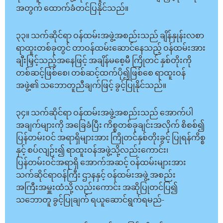
အတွက် ထောက်ခံတင်ပြနိုင်သည်။
၃၃။ သက်ဆိုင်ရာ ဝန်ထမ်းအဖွဲ့အစည်းသည် ချိန်နှုန်းလစာ
ရာထူးတစ်ခုတွင် တာဝန်ထမ်းဆောင်နေသည့် ဝန်ထမ်းအား
ချီးမြှင့်သည့်အနေဖြင့် အချိန်မစေ့မီ ကြိုတင် နှစ်တိုးကို
တစ်ဆင့်ဖြစ်စေ၊ တစ်ဆင့်ထက်ပို၍ဖြစ်စေ ရာထူးဝန်
အဖွဲ့၏ သဘောတူညီချက်ဖြင့် ခွင့်ပြုနိုင်သည်။
၃၄။ သက်ဆိုင်ရာ ဝန်ထမ်းအဖွဲ့အစည်းသည် အောက်ပါ
အချက်များကို အခြေခံပြီး ကိစ္စတစ်ခုချင်းအလိုက် စိစစ်၍
ပြန်တမ်းဝင် အရာရှိများအား ကြိုတင်နှစ်တိုးခွင့် ပြုရန်ကိစ္စ
နှင့် စပ်လျဉ်း၍ ရာထူးဝန်အဖွဲ့သို့လည်းကောင်း၊
ပြန်တမ်းဝင်အရာရှိ အောက်အဆင့် ဝန်ထမ်းများအား
သက်ဆိုင်ရာဝန်ကြီး ဌာနနှင့် ဝန်ထမ်းအဖွဲ့ အစည်း
အကြီးအမှူးထံသို့ လည်းကောင်း အဆိုပြုတင်ပြ၍
သဘောတူ ခွင့်ပြုချက် ရယူဆောင်ရွက်ရမည်-