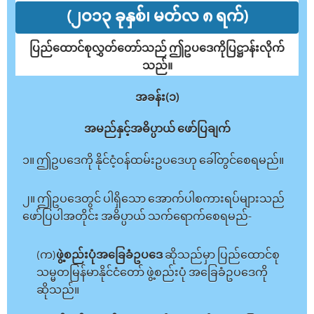
(၂ဝ၁၃ ခုနှစ်၊ မတ်လ ၈ ရက်)
ပြည်ထောင်စုလွှတ်တော်သည် ဤဥပဒေကိုပြဋ္ဌာန်းလိုက်
သည်။
အခန်း(၁)
အမည်နှင့်အဓိပ္ပာယ် ဖော်ပြချက်
၁။ ဤဥပဒေကို နိုင်ငံ့ဝန်ထမ်းဥပဒေဟု ခေါ်တွင်စေရမည်။
၂။ ဤဥပဒေတွင် ပါရှိသော အောက်ပါစကားရပ်များသည်
ဖော်ပြပါအတိုင်း အဓိပ္ပာယ် သက်ရောက်စေရမည်-
(က)
ဖွဲ့စည်းပုံအခြေခံဥပဒေ
ဆိုသည်မှာ ပြည်ထောင်စု
သမ္မတမြန်မာနိုင်ငံတော် ဖွဲ့စည်းပုံ အခြေခံဥပဒေကို
ဆိုသည်။