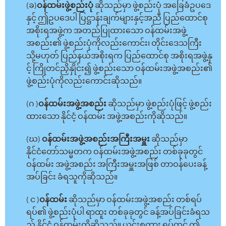
(ခ)
ဝန်ထမ်းဖွဲ့စည်းပုံ
ဆိုသည်မှာ ဖွဲ့စည်းပုံ အခြေခံဥပဒေ
နှင့် ဤဥပဒေပါ ပြဋ္ဌာန်းချက်များနှင့်အညီ ပြည်ထောင်စု
အစိုးရအဖွဲ့က အတည်ပြုထားသော ဝန်ထမ်းအဖွဲ့
အစည်း၏ ဖွဲ့စည်းပုံကိုလည်းကောင်း၊ တိုင်းဒေသကြီး
သို့မဟုတ် ပြည်နယ်အစိုးရက ပြည်ထောင်စု အစိုးရအဖွဲ့နှ
င့် ကြိုတင်ညှိနှိုင်း၍ ဖွဲ့စည်းသော ဝန်ထမ်းအဖွဲ့အစည်း၏
ဖွဲ့စည်းပုံကိုလည်းကောင်းဆိုသည်။
(ဂ )
ဝန်ထမ်းအဖွဲ့အစည်း
ဆိုသည်မှာ ဖွဲ့စည်းပုံဖြင့် ဖွဲ့စည်း
ထားသော နိုင်ငံ့ ဝန်ထမ်း အဖွဲ့အစည်းကိုဆိုသည်။
(ဃ)
ဝန်ထမ်းအဖွဲ့အစည်းအကြီးအမှူး
ဆိုသည်မှာ
နိုင်ငံတော်သမ္မတက ဝန်ထမ်းအဖွဲ့အစည်း တစ်ခုခုတွင်
ဝန်ထမ်း အဖွဲ့အစည်း အကြီးအမှူးအဖြစ် တာဝန်ပေးခန့်
အပ်ခြင်း ခံရသူကိုဆိုသည်။
( င )
ဝန်ထမ်း
ဆိုသည်မှာ ဝန်ထမ်းအဖွဲ့အစည်း တစ်ရပ်
ရပ်၏ ဖွဲ့စည်းပုံပါ ရာထူး တစ်ခုခုတွင် ခန့်အပ်ခြင်းခံရသ
ည့် နိုင်ငံ့ ဝန်ထမ်းကိုဆိုသည်။ ယင်းစကား ရပ်တွင် ဤ