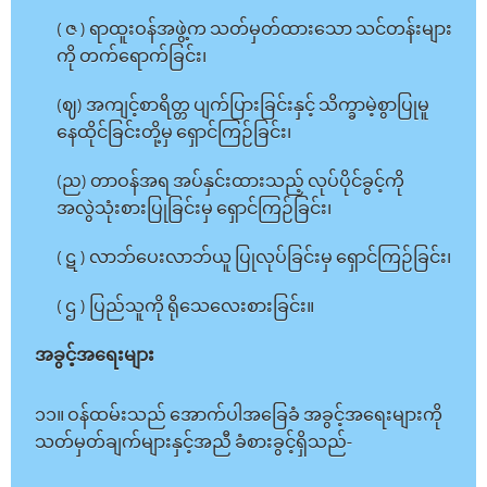
( ဇ ) ရာထူးဝန်အဖွဲ့က သတ်မှတ်ထားသော သင်တန်းများ
ကို တက်ရောက်ခြင်း၊
(ဈ) အကျင့်စာရိတ္တ ပျက်ပြားခြင်းနှင့် သိက္ခာမဲ့စွာပြုမူ
နေထိုင်ခြင်းတို့မှ ရှောင်ကြဉ်ခြင်း၊
(ည) တာဝန်အရ အပ်နှင်းထားသည့် လုပ်ပိုင်ခွင့်ကို
အလွဲသုံးစားပြုခြင်းမှ ရှောင်ကြဉ်ခြင်း၊
( ဋ ) လာဘ်ပေးလာဘ်ယူ ပြုလုပ်ခြင်းမှ ရှောင်ကြဉ်ခြင်း၊
( ဌ ) ပြည်သူကို ရိုသေလေးစားခြင်း။
အခွင့်အရေးများ
၁၁။ ဝန်ထမ်းသည် အောက်ပါအခြေခံ အခွင့်အရေးများကို
သတ်မှတ်ချက်များနှင့်အညီ ခံစားခွင့်ရှိသည်-