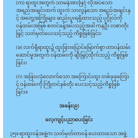
(က) ရာထူးအတွက် သာမန်အားဖြင့် လိုအပ်သော
အရည်အချင်းထက် ထူးကဲ သာလွန်သော အရည်အချင်းနှ
င့် အတွေ့အကြုံများ ဆည်းပူးရရှိထားသည့် ပုဂ္ဂိုလ်ကို
ဝန်ထမ်းအဖြစ် စတင်ခန့်အပ်သည့်အခါ ကနဦး လစာတိုး
မြှင့် သတ်မှတ်ပေးသင့်သည့် ကိစ္စဖြစ်ခြင်း၊
(ခ) လက်ရှိရာထူး၌ ထူးခြားပြောင်မြောက်စွာ တာဝန်ထမ်း
ဆောင်မှုအတွက် ဝန်ထမ်းကို ချီးမြှင့်ထိုက်သည့် ကိစ္စဖြစ်
ခြင်း၊
(ဂ) အခြားလုံလောက်သော အကြောင်းထူး တစ်ခုခုကြော
င့် ဝန်ထမ်းကို ကြိုတင်နှစ်တိုး ပေးသင့်သည့်ကိစ္စဖြစ်
ခြင်း။
အခန်း(၉)
လေ့ကျင့်ပညာပေးခြင်း
၃၅။ ရာထူးဝန်အဖွဲ့က သတ်မှတ်တာဝန် ပေးထားသော အဖွဲ့