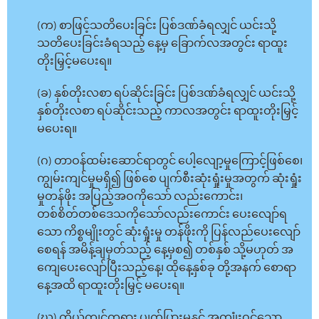
(က) စာဖြင့်သတိပေးခြင်း ပြစ်ဒဏ်ခံရလျှင် ယင်းသို့
သတိပေးခြင်းခံရသည့် နေ့မှ ခြောက်လအတွင်း ရာထူး
တိုးမြှင့်မပေးရ။
(ခ) နှစ်တိုးလစာ ရပ်ဆိုင်းခြင်း ပြစ်ဒဏ်ခံရလျှင် ယင်းသို့
နှစ်တိုးလစာ ရပ်ဆိုင်းသည့် ကာလအတွင်း ရာထူးတိုးမြှင့်
မပေးရ။
(ဂ) တာဝန်ထမ်းဆောင်ရာတွင် ပေါ့လျော့မှုကြောင့်ဖြစ်စေ၊
ကျွမ်းကျင်မှုမရှိ၍ ဖြစ်စေ ပျက်စီးဆုံးရှုံးမှုအတွက် ဆုံးရှုံး
မှုတန်ဖိုး အပြည့်အဝကိုသော် လည်းကောင်း၊
တစ်စိတ်တစ်ဒေသကိုသော်လည်းကောင်း ပေးလျော်ရ
သော ကိစ္စမျိုးတွင် ဆုံးရှုံးမှု တန်ဖိုးကို ပြန်လည်ပေးလျော်
စေရန် အမိန့်ချမှတ်သည့် နေ့မှစ၍ တစ်နှစ် သို့မဟုတ် အ
ကျေပေးလျော်ပြီးသည့်နေ့၊ ထိုနေ့နှစ်ခု တို့အနက် စောရာ
နေ့အထိ ရာထူးတိုးမြှင့် မပေးရ။
(ဃ) ကိုယ်ကျင့်တရား ပျက်ပြားမှုနှင့် အကျုံးဝင်သော