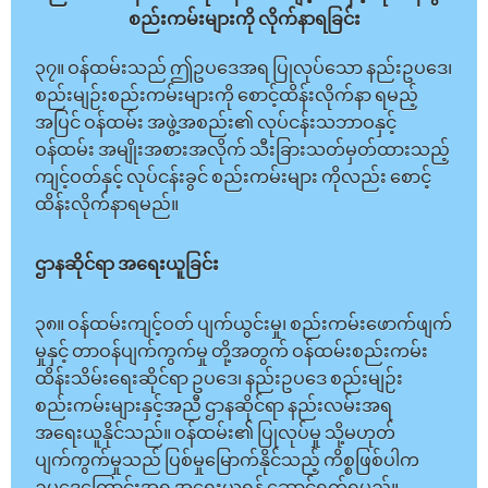
စည်းကမ်းများကို လိုက်နာရခြင်း
၃၇။ ဝန်ထမ်းသည် ဤဥပဒေအရ ပြုလုပ်သော နည်းဥပဒေ၊
စည်းမျဉ်းစည်းကမ်းများကို စောင့်ထိန်းလိုက်နာ ရမည့်
အပြင် ဝန်ထမ်း အဖွဲ့အစည်း၏ လုပ်ငန်းသဘာဝနှင့်
ဝန်ထမ်း အမျိုးအစားအလိုက် သီးခြားသတ်မှတ်ထားသည့်
ကျင့်ဝတ်နှင့် လုပ်ငန်းခွင် စည်းကမ်းများ ကိုလည်း စောင့်
ထိန်းလိုက်နာရမည်။
ဌာနဆိုင်ရာ အရေးယူခြင်း
၃၈။ ဝန်ထမ်းကျင့်ဝတ် ပျက်ယွင်းမှု၊ စည်းကမ်းဖောက်ဖျက်
မှုနှင့် တာဝန်ပျက်ကွက်မှု တို့အတွက် ဝန်ထမ်းစည်းကမ်း
ထိန်းသိမ်းရေးဆိုင်ရာ ဥပဒေ၊ နည်းဥပဒေ စည်းမျဉ်း
စည်းကမ်းများနှင့်အညီ ဌာနဆိုင်ရာ နည်းလမ်းအရ
အရေးယူနိုင်သည်။ ဝန်ထမ်း၏ ပြုလုပ်မှု သို့မဟုတ်
ပျက်ကွက်မှုသည် ပြစ်မှုမြောက်နိုင်သည့် ကိစ္စဖြစ်ပါက