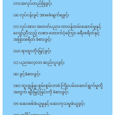
(က)အလုပ်တည်မြဲခွင့်၊
(ခ) လုပ်ငန်းခွင် အာမခံချက်ရခွင့်၊
(ဂ) လုပ်အား၊ အတတ်ပညာ၊ တာဝန်ထမ်းဆောင်မှုနှင့်
လျော်ညီသည့် လစာ၊ ထောက်ပံ့ကြေး၊ ခရီးစရိတ်နှင့်
အခြားစရိတ် ခံစားခွင့်၊
(ဃ) ရာထူးတိုးမြှင့်ခွင့်၊
(င) ပညာလေ့လာ ဆည်းပူးခွင့်၊
(စ) ခွင့်ခံစားခွင့်၊
(ဆ) ထူးချွန်မှု၊ စွမ်းစွမ်းတမံ ကြိုးပမ်းဆောင်ရွက်မှုတို့
အတွက် ချီးမြှင့်ခြင်းကို ခံစားခွင့်၊
(ဇ) ဆေးစစ်ခံယူမှုနှင့် ဆေးကုသမှုခံယူခွင့်၊