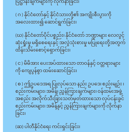
ပြဋ္ဌာန်းချက်များကို လိုက်နာခြင်း၊
( ဂ ) နိုင်ငံတော်နှင့် နိုင်ငံသားတို့၏ အကျိုးစီးပွားကို
အလေးထား၍ ဆောင်ရွက်ခြင်း၊
(ဃ) နိုင်ငံတော်ပိုင်ပစ္စည်း၊ နိုင်ငံတော် ဘဏ္ဍာများ လေလွင့်
ဆုံးရှုံးမှု မရှိစေရေးနှင့် အလွဲသုံးစားမှု မပြုရေးတို့အတွက်
ထိန်းသိမ်းစောင့်ရှောက်ခြင်း၊
( င ) မိမိအား ပေးအပ်ထားသော တာဝန်နှင့် ဝတ္တရားများ
ကို ကျေပွန်စွာ ထမ်းဆောင်ခြင်း၊
( စ ) ဤဥပဒေအရ ပြုလုပ်သော နည်း ဥပဒေ၊ စည်းမျဉ်း ၊
စည်းကမ်းများ၊ အမိန့်၊ ညွှန်ကြားချက်များ၊ ဝန်ထမ်းအဖွဲ့
အစည်း အလိုက်သီးခြားသတ်မှတ်ထားသော လုပ်ငန်းခွင်
စည်းကမ်းများ၊ အမိန့်နှင့် ညွှန်ကြားချက်များကို လိုက်နာ
ခြင်း၊
(ဆ) ပါတီနိုင်ငံရေး ကင်းရှင်းခြင်း၊