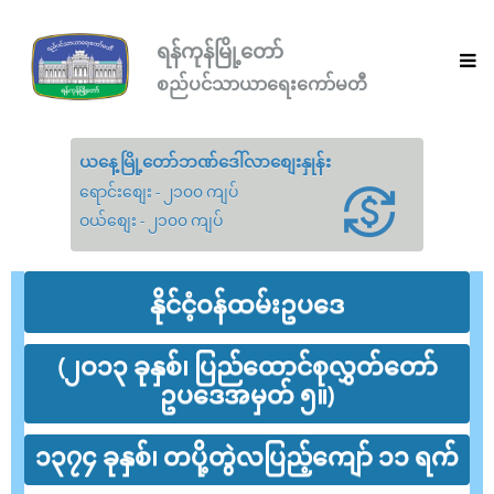
ရန်ကုန်မြို့တော်
စည်ပင်သာယာရေးကော်မတီ
ယနေ့မြို့တော်ဘဏ်ဒေါ်လာစျေးနှုန်း
ရောင်းစျေး - ၂၁၀၀ ကျပ်
ဝယ်စျေး - ၂၁၀၀ ကျပ်
နိုင်ငံ့ဝန်ထမ်းဥပဒေ
(၂ဝ၁၃ ခုနှစ်၊ ပြည်ထောင်စုလွှတ်တော်
ဥပဒေအမှတ် ၅။)
၁၃၇၄ ခုနှစ်၊ တပို့တွဲလပြည့်ကျော် ၁၁ ရက်