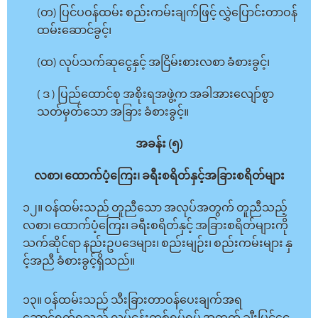
(တ) ပြင်ပဝန်ထမ်း စည်းကမ်းချက်ဖြင့် လွှဲပြောင်းတာဝန်
ထမ်းဆောင်ခွင့်၊
(ထ) လုပ်သက်ဆုငွေနှင့် အငြိမ်းစားလစာ ခံစားခွင့်၊
( ဒ ) ပြည်ထောင်စု အစိုးရအဖွဲ့က အခါအားလျော်စွာ
သတ်မှတ်သော အခြား ခံစားခွင့်။
အခန်း (၅)
လစာ၊ ထောက်ပံ့ကြေး၊ ခရီးစရိတ်နှင့်အခြားစရိတ်များ
၁၂။ ဝန်ထမ်းသည် တူညီသော အလုပ်အတွက် တူညီသည့်
လစာ၊ ထောက်ပံ့ကြေး၊ ခရီးစရိတ်နှင့် အခြားစရိတ်များကို
သက်ဆိုင်ရာ နည်းဥပဒေများ၊ စည်းမျဉ်း၊ စည်းကမ်းများ နှ
င့်အညီ ခံစားခွင့်ရှိသည်။
၁၃။ ဝန်ထမ်းသည် သီးခြားတာဝန်ပေးချက်အရ