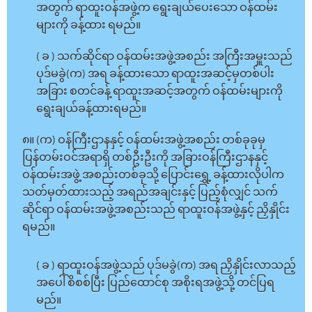
အတွက် ရာထူးဝန်အဖွဲ့က ရွေးချယ်ပေးသော ဝန်ထမ်း
များကို ခန့်ထား ရမည်။
( ခ ) သက်ဆိုင်ရာ ဝန်ထမ်းအဖွဲ့အစည်း အကြီးအမှူးသည်
ပုဒ်မခွဲ(က) အရ ခန့်ထားသော ရာထူးအဆင့်မှတစ်ပါး
အခြား စတင်ခန့် ရာထူးအဆင့်အတွက် ဝန်ထမ်းများကို
ရွေးချယ်ခန့်ထားရမည်။
၈။ (က) ဝန်ကြီးဌာနနှင့် ဝန်ထမ်းအဖွဲ့အစည်း တစ်ခုခုမှ
ပြန်တမ်းဝင်အရာရှိ တစ်ဦးဦးကို အခြားဝန်ကြီးဌာနနှင့်
ဝန်ထမ်းအဖွဲ့ အစည်းတစ်ခုသို့ ပြောင်းရွှေ့ ခန့်ထားလိုပါက
သတ်မှတ်ထားသည့် အရည်အချင်းနှင့် ပြည့်စုံလျှင် သက်
ဆိုင်ရာ ဝန်ထမ်းအဖွဲ့အစည်းသည် ရာထူးဝန်အဖွဲ့နှင့် ညှိနှိုင်း
ရမည်။
( ခ ) ရာထူးဝန်အဖွဲ့သည် ပုဒ်မခွဲ(က) အရ ညှိနှိုင်းလာသည့်
အပေါ် စိစစ်ပြီး ပြည်ထောင်စု အစိုးရအဖွဲ့သို့ တင်ပြရ
မည်။