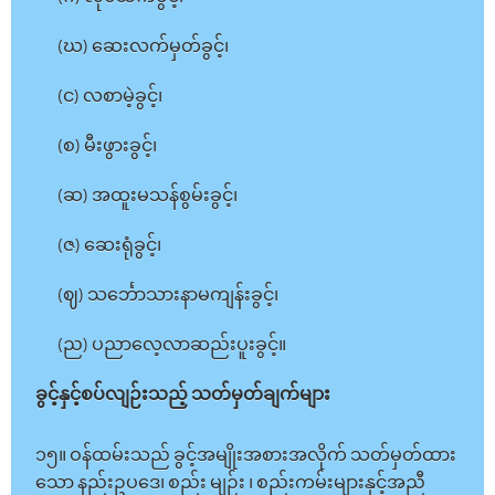
(ဃ) ဆေးလက်မှတ်ခွင့်၊
(င) လစာမဲ့ခွင့်၊
(စ) မီးဖွားခွင့်၊
(ဆ) အထူးမသန်စွမ်းခွင့်၊
(ဇ) ဆေးရုံခွင့်၊
(ဈ) သင်္ဘောသားနာမကျန်းခွင့်၊
(ည) ပညာလေ့လာဆည်းပူးခွင့်။
ခွင့်နှင့်စပ်လျဉ်းသည့် သတ်မှတ်ချက်များ
၁၅။ ဝန်ထမ်းသည် ခွင့်အမျိုးအစားအလိုက် သတ်မှတ်ထား
သော နည်းဥပဒေ၊ စည်း မျဉ်း ၊ စည်းကမ်းများနှင့်အညီ