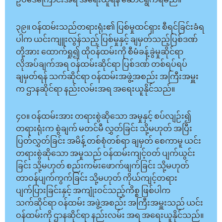
ဥပဒေကြောင်းအရ အရေးယူရန် ဆောင်ရွက်ရမည်။
၃၉။ ဝန်ထမ်းသည်တရားရုံး၏ ပြစ်မှုထင်ရှား စီရင်ခြင်းခံရ
ပါက ယင်းကျူးလွန်သည့် ပြစ်မှုနှင့် ချမှတ်သည့်ပြစ်ဒဏ်
တို့အား ထောက်ရှု၍ ထိုဝန်ထမ်းကို စီမံခန့်ခွဲမှုဆိုင်ရာ
လိုအပ်ချက်အရ ဝန်ထမ်းဆိုင်ရာ ပြစ်ဒဏ် တစ်ရပ်ရပ်
ချမှတ်ရန် သက်ဆိုင်ရာ ဝန်ထမ်းအဖွဲ့အစည်း အကြီးအမှူး
က ဌာနဆိုင်ရာ နည်းလမ်းအရ အရေးယူနိုင်သည်။
၄ဝ။ ဝန်ထမ်းအား တရားစွဲဆိုသော အမှုနှင့် စပ်လျဉ်း၍
တရားရုံးက စွဲချက် မတင်မီ လွှတ်ခြင်း သို့မဟုတ် အပြီး
ပြတ်လွှတ်ခြင်း အမိန့် တစ်စုံတစ်ရာ ချမှတ် စေကာမူ ယင်း
တရားစွဲဆိုသော အမှုသည် ဝန်ထမ်းကျင့်ဝတ် ပျက်ယွင်း
ခြင်း သို့မဟုတ် စည်းကမ်းဖောက်ဖျက်ခြင်း သို့မဟုတ်
တာဝန်ပျက်ကွက်ခြင်း သို့မဟုတ် ကိုယ်ကျင့်တရား
ပျက်ပြားခြင်းနှင့် အကျုံးဝင်သည့်ကိစ္စ ဖြစ်ပါက
သက်ဆိုင်ရာ ဝန်ထမ်း အဖွဲ့အစည်း အကြီးအမှူးသည် ယင်း
ဝန်ထမ်းကို ဌာနဆိုင်ရာ နည်းလမ်း အရ အရေးယူနိုင်သည်။