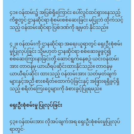
၄၁။ ဝန်ထမ်း၌ အပြစ်ရှိကြောင်း ပေါ်လွင်ထင်ရှားနေသည့်
ကိစ္စတွင် ဌာနဆိုင်ရာ စုံစမ်းစစ်ဆေးခြင်း မပြုဘဲ ထိုက်သင့်
သည့် ဝန်ထမ်းဆိုင်ရာ ပြစ်ဒဏ်ကို ချမှတ် နိုင်သည်။
၄၂။ ဝန်ထမ်းကို ဌာနဆိုင်ရာ အရေးယူရာတွင် ရှေးဦးစုံစမ်း
မှုပြုလုပ်ခြင်း သို့မဟုတ် ဌာနဆိုင်ရာ စစ်ဆေးမှုဖွင့်၍
စစ်ဆေးကြားနာခြင်းတို့ ဆောင်ရွက်နေစဉ် ယင်းဝန်ထမ်း
အား တာဝန်မှ ယာယီရပ်ဆိုင်းထားနိုင်သည်။ တာဝန်မှ
ယာယီရပ်ဆိုင်း ထားသည့် ဝန်ထမ်းအား သတ်မှတ်ချက်
များနှင့်အညီ စားစရိတ်ထောက်ပံ့ခြင်းနှင့် အခြားရရှိခွင့်ရှိ
သည့် စရိတ်ကြေးငွေများကို ခံစားခွင့်ပြုရမည်။
ရှေးဦးစုံစမ်းမှု ပြုလုပ်ခြင်း
၄၃။ ဝန်ထမ်းအား လိုအပ်ချက်အရ ရှေးဦးစုံစမ်းမှုပြုလုပ်
ရာတွင်-