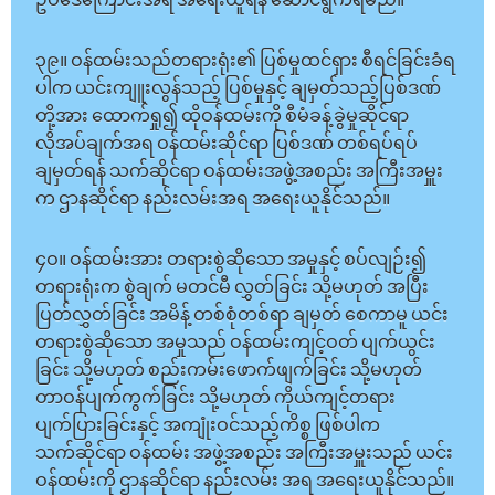
ဥပဒေကြောင်းအရ အရေးယူရန် ဆောင်ရွက်ရမည်။
၃၉။ ဝန်ထမ်းသည်တရားရုံး၏ ပြစ်မှုထင်ရှား စီရင်ခြင်းခံရ
ပါက ယင်းကျူးလွန်သည့် ပြစ်မှုနှင့် ချမှတ်သည့်ပြစ်ဒဏ်
တို့အား ထောက်ရှု၍ ထိုဝန်ထမ်းကို စီမံခန့်ခွဲမှုဆိုင်ရာ
လိုအပ်ချက်အရ ဝန်ထမ်းဆိုင်ရာ ပြစ်ဒဏ် တစ်ရပ်ရပ်
ချမှတ်ရန် သက်ဆိုင်ရာ ဝန်ထမ်းအဖွဲ့အစည်း အကြီးအမှူး
က ဌာနဆိုင်ရာ နည်းလမ်းအရ အရေးယူနိုင်သည်။
၄ဝ။ ဝန်ထမ်းအား တရားစွဲဆိုသော အမှုနှင့် စပ်လျဉ်း၍
တရားရုံးက စွဲချက် မတင်မီ လွှတ်ခြင်း သို့မဟုတ် အပြီး
ပြတ်လွှတ်ခြင်း အမိန့် တစ်စုံတစ်ရာ ချမှတ် စေကာမူ ယင်း
တရားစွဲဆိုသော အမှုသည် ဝန်ထမ်းကျင့်ဝတ် ပျက်ယွင်း
ခြင်း သို့မဟုတ် စည်းကမ်းဖောက်ဖျက်ခြင်း သို့မဟုတ်
တာဝန်ပျက်ကွက်ခြင်း သို့မဟုတ် ကိုယ်ကျင့်တရား
ပျက်ပြားခြင်းနှင့် အကျုံးဝင်သည့်ကိစ္စ ဖြစ်ပါက
သက်ဆိုင်ရာ ဝန်ထမ်း အဖွဲ့အစည်း အကြီးအမှူးသည် ယင်း
ဝန်ထမ်းကို ဌာနဆိုင်ရာ နည်းလမ်း အရ အရေးယူနိုင်သည်။