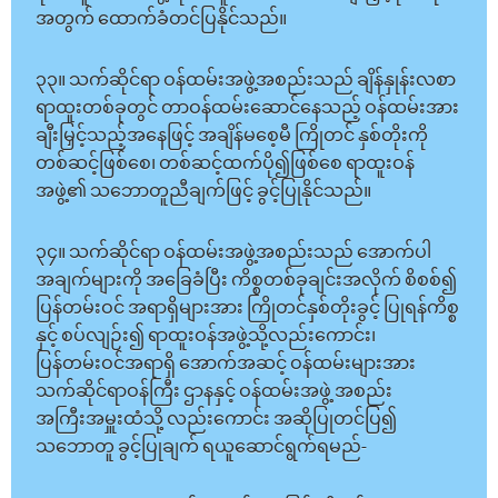
အတွက် ထောက်ခံတင်ပြနိုင်သည်။
၃၃။ သက်ဆိုင်ရာ ဝန်ထမ်းအဖွဲ့အစည်းသည် ချိန်နှုန်းလစာ
ရာထူးတစ်ခုတွင် တာဝန်ထမ်းဆောင်နေသည့် ဝန်ထမ်းအား
ချီးမြှင့်သည့်အနေဖြင့် အချိန်မစေ့မီ ကြိုတင် နှစ်တိုးကို
တစ်ဆင့်ဖြစ်စေ၊ တစ်ဆင့်ထက်ပို၍ဖြစ်စေ ရာထူးဝန်
အဖွဲ့၏ သဘောတူညီချက်ဖြင့် ခွင့်ပြုနိုင်သည်။
၃၄။ သက်ဆိုင်ရာ ဝန်ထမ်းအဖွဲ့အစည်းသည် အောက်ပါ
အချက်များကို အခြေခံပြီး ကိစ္စတစ်ခုချင်းအလိုက် စိစစ်၍
ပြန်တမ်းဝင် အရာရှိများအား ကြိုတင်နှစ်တိုးခွင့် ပြုရန်ကိစ္စ
နှင့် စပ်လျဉ်း၍ ရာထူးဝန်အဖွဲ့သို့လည်းကောင်း၊
ပြန်တမ်းဝင်အရာရှိ အောက်အဆင့် ဝန်ထမ်းများအား
သက်ဆိုင်ရာဝန်ကြီး ဌာနနှင့် ဝန်ထမ်းအဖွဲ့ အစည်း
အကြီးအမှူးထံသို့ လည်းကောင်း အဆိုပြုတင်ပြ၍
သဘောတူ ခွင့်ပြုချက် ရယူဆောင်ရွက်ရမည်-