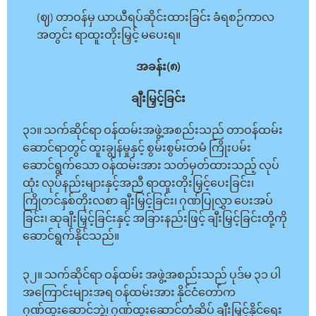
(ဈ) တာဝန်မှ ယာယီရပ်ဆိုင်းထားခြင်း ခံရစဉ်ကာလ
အတွင်း ရာထူးတိုးမြှင့် မပေးရ။
အခန်း(၈)
ချီးမြှင့်ခြင်း
၃၁။ သက်ဆိုင်ရာ ဝန်ထမ်းအဖွဲ့အစည်းသည် တာဝန်ထမ်း
ဆောင်ရာတွင် ထူးချွန်မှုနှင့် စွမ်းစွမ်းတမံ ကြိုးပမ်း
ဆောင်ရွက်သော ဝန်ထမ်းအား သတ်မှတ်ထားသည့် လုပ်
ထုံး လုပ်နည်းများနှင့်အညီ ရာထူးတိုးမြှင့်ပေးခြင်း၊
ကြိုတင်နှစ်တိုးလစာ ချီးမြှင့်ခြင်း၊ ဂုဏ်ပြုလွှာ ပေးအပ်
ခြင်း၊ ဆုချီးမြှင့်ခြင်းနှင့် အခြားနည်းဖြင့် ချီးမြှင့်ခြင်းတို့ကို
ဆောင်ရွက်နိုင်သည်။
၃၂။ သက်ဆိုင်ရာ ဝန်ထမ်း အဖွဲ့အစည်းသည် ပုဒ်မ ၃၁ ပါ
အကြောင်းများအရ ဝန်ထမ်းအား နိုင်ငံတော်က
ဂုဏ်ထူးဆောင်ဘွဲ့၊ ဂုဏ်ထူးဆောင်တံဆိပ် ချီးမြှင့်နိုင်ရေး