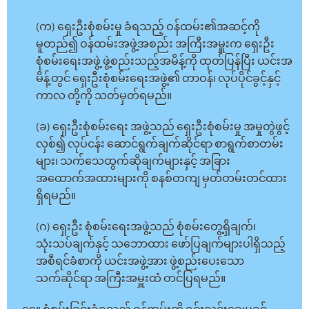
(က) ရှေးဦးစုံစမ်းမှု ခံရသည့် ဝန်ထမ်း၏အဆင့်ကို
မူတည်၍ ဝန်ထမ်းအဖွဲ့အစည်း အကြီးအမှူးက ရှေးဦး
စုံစမ်းရေးအဖွဲ့ ဖွဲ့စည်းသည့်အမိန့်ကို ထုတ်ပြန်ပြီး ယင်းအ
မိန့်တွင် ရှေးဦးစုံစမ်းရေးအဖွဲ့၏ တာဝန်၊ လုပ်ပိုင်ခွင့်နှင့်
ကာလ တို့ကို သတ်မှတ်ရမည်။
(ခ) ရှေးဦးစုံစမ်းရေး အဖွဲ့သည် ရှေးဦးစုံစမ်းမှု အမှုတွဲဖွင့်
လှစ်၍ လုပ်ငန်း ဆောင်ရွက်ချက်ဆိုင်ရာ စာရွက်စာတမ်း
များ၊ သက်သေထွက်ဆိုချက်များနှင့် အခြား
အထောက်အထားများကို စနစ်တကျ မှတ်တမ်းတင်ထား
ရှိရမည်။
(ဂ) ရှေးဦး စုံစမ်းရေးအဖွဲ့သည် စုံစမ်းတွေ့ရှိချက်၊
သုံးသပ်ချက်နှင့် သဘောထား ဖော်ပြချက်များပါရှိသည့်
အစီရင်ခံစာကို ယင်းအဖွဲ့အား ဖွဲ့စည်းပေးသော
သက်ဆိုင်ရာ အကြီးအမှူးထံ တင်ပြရမည်။