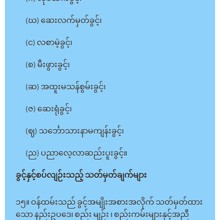
(ဃ) ဆေးလက်မှတ်ခွင့်၊
(င) လစာမဲ့ခွင့်၊
(စ) မီးဖွားခွင့်၊
(ဆ) အထူးမသန်စွမ်းခွင့်၊
(ဇ) ဆေးရုံခွင့်၊
(ဈ) သင်္ဘောသားနာမကျန်းခွင့်၊
(ည) ပညာလေ့လာဆည်းပူးခွင့်။
ခွင့်နှင့်စပ်လျဉ်းသည့် သတ်မှတ်ချက်များ
၁၅။ ဝန်ထမ်းသည် ခွင့်အမျိုးအစားအလိုက် သတ်မှတ်ထား
သော နည်းဥပဒေ၊ စည်း မျဉ်း ၊ စည်းကမ်းများနှင့်အညီ