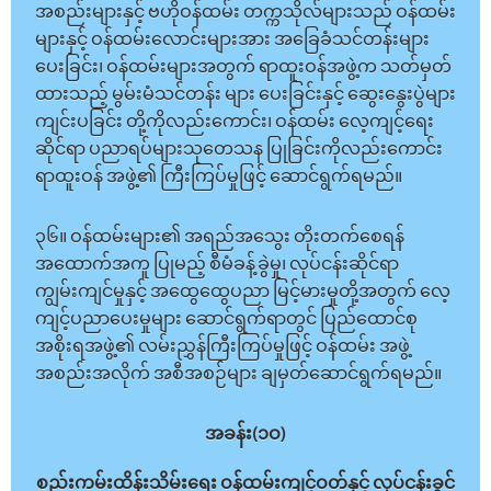
အစည်းများနှင့် ဗဟိုဝန်ထမ်း တက္ကသိုလ်များသည် ဝန်ထမ်း
များနှင့် ဝန်ထမ်းလောင်းများအား အခြေခံသင်တန်းများ
ပေးခြင်း၊ ဝန်ထမ်းများအတွက် ရာထူးဝန်အဖွဲ့က သတ်မှတ်
ထားသည့် မွမ်းမံသင်တန်း များ ပေးခြင်းနှင့် ဆွေးနွေးပွဲများ
ကျင်းပခြင်း တို့ကိုလည်းကောင်း၊ ဝန်ထမ်း လေ့ကျင့်ရေး
ဆိုင်ရာ ပညာရပ်များသုတေသန ပြုခြင်းကိုလည်းကောင်း
ရာထူးဝန် အဖွဲ့၏ ကြီးကြပ်မှုဖြင့် ဆောင်ရွက်ရမည်။
၃၆။ ဝန်ထမ်းများ၏ အရည်အသွေး တိုးတက်စေရန်
အထောက်အကူ ပြုမည့် စီမံခန့်ခွဲမှု၊ လုပ်ငန်းဆိုင်ရာ
ကျွမ်းကျင်မှုနှင့် အထွေထွေပညာ မြင့်မားမှုတို့အတွက် လေ့
ကျင့်ပညာပေးမှုများ ဆောင်ရွက်ရာတွင် ပြည်ထောင်စု
အစိုးရအဖွဲ့၏ လမ်းညွှန်ကြီးကြပ်မှုဖြင့် ဝန်ထမ်း အဖွဲ့
အစည်းအလိုက် အစီအစဉ်များ ချမှတ်ဆောင်ရွက်ရမည်။
အခန်း(၁ဝ)
စည်းကမ်းထိန်းသိမ်းရေး ဝန်ထမ်းကျင့်ဝတ်နှင့် လုပ်ငန်းခွင်