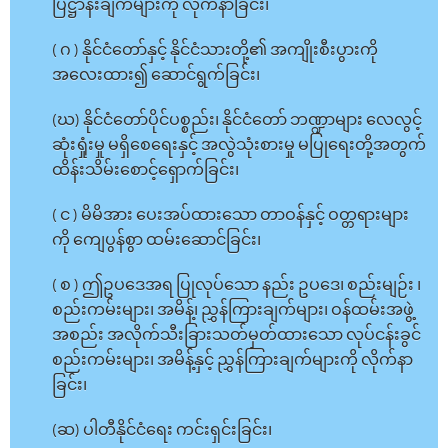
ပြဋ္ဌာန်းချက်များကို လိုက်နာခြင်း၊
( ဂ ) နိုင်ငံတော်နှင့် နိုင်ငံသားတို့၏ အကျိုးစီးပွားကို
အလေးထား၍ ဆောင်ရွက်ခြင်း၊
(ဃ) နိုင်ငံတော်ပိုင်ပစ္စည်း၊ နိုင်ငံတော် ဘဏ္ဍာများ လေလွင့်
ဆုံးရှုံးမှု မရှိစေရေးနှင့် အလွဲသုံးစားမှု မပြုရေးတို့အတွက်
ထိန်းသိမ်းစောင့်ရှောက်ခြင်း၊
( င ) မိမိအား ပေးအပ်ထားသော တာဝန်နှင့် ဝတ္တရားများ
ကို ကျေပွန်စွာ ထမ်းဆောင်ခြင်း၊
( စ ) ဤဥပဒေအရ ပြုလုပ်သော နည်း ဥပဒေ၊ စည်းမျဉ်း ၊
စည်းကမ်းများ၊ အမိန့်၊ ညွှန်ကြားချက်များ၊ ဝန်ထမ်းအဖွဲ့
အစည်း အလိုက်သီးခြားသတ်မှတ်ထားသော လုပ်ငန်းခွင်
စည်းကမ်းများ၊ အမိန့်နှင့် ညွှန်ကြားချက်များကို လိုက်နာ
ခြင်း၊
(ဆ) ပါတီနိုင်ငံရေး ကင်းရှင်းခြင်း၊