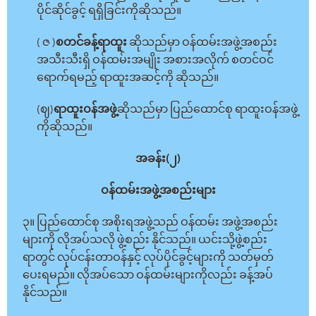
ပိုင်ဆိုင်ခွင့် ရရှိခြင်းကိုဆိုသည်။
( ဇ )
စတင်ခန့်ရာထူး
ဆိုသည်မှာ ဝန်ထမ်းအဖွဲ့အစည်း
အသီးသီးရှိ ဝန်ထမ်းအမျိုး အစားအလိုက် စတင်ဝင်
ရောက်ရမည့် ရာထူးအဆင့်ကို ဆိုသည်။
(ဈ)
ရာထူးဝန်အဖွဲ့
ဆိုသည်မှာ ပြည်ထောင်စု ရာထူးဝန်အဖွဲ့
ကိုဆိုသည်။
အခန်း(၂)
ဝန်ထမ်းအဖွဲ့အစည်းများ
၃။ ပြည်ထောင်စု အစိုးရအဖွဲ့သည် ဝန်ထမ်း အဖွဲ့အစည်း
များကို လိုအပ်သလို ဖွဲ့စည်း နိုင်သည်။ ယင်းသို့ဖွဲ့စည်း
ရာတွင် လုပ်ငန်းတာဝန်နှင့် လုပ်ပိုင်ခွင့်များကို သတ်မှတ်
ပေးရမည်။ လိုအပ်သော ဝန်ထမ်းများကိုလည်း ခန့်အပ်
နိုင်သည်။