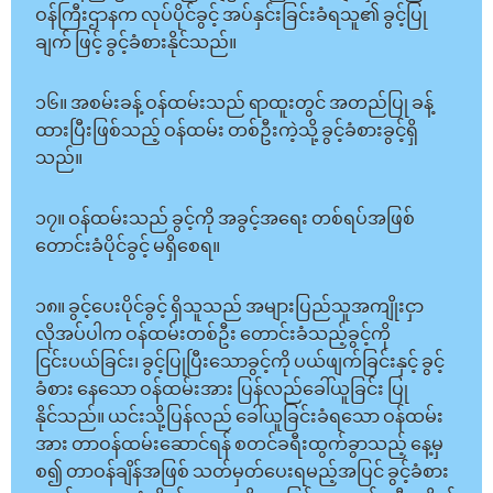
ဝန်ကြီးဌာနက လုပ်ပိုင်ခွင့် အပ်နှင်းခြင်းခံရသူ၏ ခွင့်ပြု
ချက် ဖြင့် ခွင့်ခံစားနိုင်သည်။
၁၆။ အစမ်းခန့် ဝန်ထမ်းသည် ရာထူးတွင် အတည်ပြု ခန့်
ထားပြီးဖြစ်သည့် ဝန်ထမ်း တစ်ဦးကဲ့သို့ ခွင့်ခံစားခွင့်ရှိ
သည်။
၁၇။ ဝန်ထမ်းသည် ခွင့်ကို အခွင့်အရေး တစ်ရပ်အဖြစ်
တောင်းခံပိုင်ခွင့် မရှိစေရ။
၁၈။ ခွင့်ပေးပိုင်ခွင့် ရှိသူသည် အများပြည်သူအကျိုးငှာ
လိုအပ်ပါက ဝန်ထမ်းတစ်ဦး တောင်းခံသည့်ခွင့်ကို
ငြင်းပယ်ခြင်း၊ ခွင့်ပြုပြီးသောခွင့်ကို ပယ်ဖျက်ခြင်းနှင့် ခွင့်
ခံစား နေသော ဝန်ထမ်းအား ပြန်လည်ခေါ်ယူခြင်း ပြု
နိုင်သည်။ ယင်းသို့ပြန်လည် ခေါ်ယူခြင်းခံရသော ဝန်ထမ်း
အား တာဝန်ထမ်းဆောင်ရန် စတင်ခရီးထွက်ခွာသည့် နေ့မှ
စ၍ တာဝန်ချိန်အဖြစ် သတ်မှတ်ပေးရမည့်အပြင် ခွင့်ခံစား