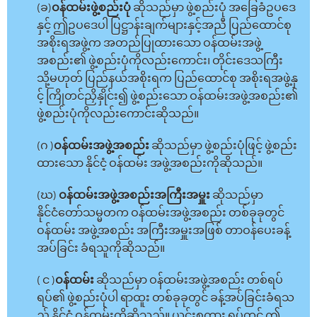
(ခ)
ဝန်ထမ်းဖွဲ့စည်းပုံ
ဆိုသည်မှာ ဖွဲ့စည်းပုံ အခြေခံဥပဒေ
နှင့် ဤဥပဒေပါ ပြဋ္ဌာန်းချက်များနှင့်အညီ ပြည်ထောင်စု
အစိုးရအဖွဲ့က အတည်ပြုထားသော ဝန်ထမ်းအဖွဲ့
အစည်း၏ ဖွဲ့စည်းပုံကိုလည်းကောင်း၊ တိုင်းဒေသကြီး
သို့မဟုတ် ပြည်နယ်အစိုးရက ပြည်ထောင်စု အစိုးရအဖွဲ့နှ
င့် ကြိုတင်ညှိနှိုင်း၍ ဖွဲ့စည်းသော ဝန်ထမ်းအဖွဲ့အစည်း၏
ဖွဲ့စည်းပုံကိုလည်းကောင်းဆိုသည်။
(ဂ )
ဝန်ထမ်းအဖွဲ့အစည်း
ဆိုသည်မှာ ဖွဲ့စည်းပုံဖြင့် ဖွဲ့စည်း
ထားသော နိုင်ငံ့ ဝန်ထမ်း အဖွဲ့အစည်းကိုဆိုသည်။
(ဃ)
ဝန်ထမ်းအဖွဲ့အစည်းအကြီးအမှူး
ဆိုသည်မှာ
နိုင်ငံတော်သမ္မတက ဝန်ထမ်းအဖွဲ့အစည်း တစ်ခုခုတွင်
ဝန်ထမ်း အဖွဲ့အစည်း အကြီးအမှူးအဖြစ် တာဝန်ပေးခန့်
အပ်ခြင်း ခံရသူကိုဆိုသည်။
( င )
ဝန်ထမ်း
ဆိုသည်မှာ ဝန်ထမ်းအဖွဲ့အစည်း တစ်ရပ်
ရပ်၏ ဖွဲ့စည်းပုံပါ ရာထူး တစ်ခုခုတွင် ခန့်အပ်ခြင်းခံရသ
ည့် နိုင်ငံ့ ဝန်ထမ်းကိုဆိုသည်။ ယင်းစကား ရပ်တွင် ဤ