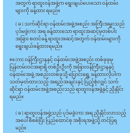
အတွက် ရာထူးဝန်အဖွဲ့က ရွေးချယ်ပေးသော ဝန်ထမ်း
များကို ခန့်ထား ရမည်။
( ခ ) သက်ဆိုင်ရာ ဝန်ထမ်းအဖွဲ့အစည်း အကြီးအမှူးသည်
ပုဒ်မခွဲ(က) အရ ခန့်ထားသော ရာထူးအဆင့်မှတစ်ပါး
အခြား စတင်ခန့် ရာထူးအဆင့်အတွက် ဝန်ထမ်းများကို
ရွေးချယ်ခန့်ထားရမည်။
၈။ (က) ဝန်ကြီးဌာနနှင့် ဝန်ထမ်းအဖွဲ့အစည်း တစ်ခုခုမှ
ပြန်တမ်းဝင်အရာရှိ တစ်ဦးဦးကို အခြားဝန်ကြီးဌာနနှင့်
ဝန်ထမ်းအဖွဲ့ အစည်းတစ်ခုသို့ ပြောင်းရွှေ့ ခန့်ထားလိုပါက
သတ်မှတ်ထားသည့် အရည်အချင်းနှင့် ပြည့်စုံလျှင် သက်
ဆိုင်ရာ ဝန်ထမ်းအဖွဲ့အစည်းသည် ရာထူးဝန်အဖွဲ့နှင့် ညှိနှိုင်း
ရမည်။
( ခ ) ရာထူးဝန်အဖွဲ့သည် ပုဒ်မခွဲ(က) အရ ညှိနှိုင်းလာသည့်
အပေါ် စိစစ်ပြီး ပြည်ထောင်စု အစိုးရအဖွဲ့သို့ တင်ပြရ
မည်။