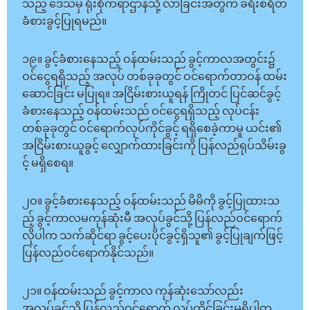
သည့် ဒေသမှ ရုံးစိုက်ရာဌာနသို့ လာခြင်းအတွက် ခရီးစရိတ်
ခံစားခွင့်ပြုရမည်။
၁၉။ ခွင့်ခံစားနေသည့် ဝန်ထမ်းသည် ခွင့်ကာလအတွင်း၌
ဝင်ငွေရရှိသည့် အလုပ် တစ်ခုခုတွင် ဝင်ရောက်တာဝန် ထမ်း
ဆောင်ခြင်း မပြုရ။ အငြိမ်းစားယူရန် ကြိုတင် ပြင်ဆင်ခွင့်
ခံစားနေသည့် ဝန်ထမ်းသည် ဝင်ငွေရရှိသည့် လုပ်ငန်း
တစ်ခုခုတွင် ဝင်ရောက်လုပ်ကိုင်ခွင့် ရရှိစေခဲ့ကာမူ ယင်း၏
အငြိမ်းစားယူခွင့် လျှောက်ထားခြင်းကို ပြန်လည်ရုပ်သိမ်းခွ
င့် မရှိစေရ။
၂ဝ။ ခွင့်ခံစားနေသည့် ဝန်ထမ်းသည် မိမိကို ခွင့်ပြုထားသ
ည့် ခွင့်ကာလမကုန်ဆုံးမီ အလုပ်ခွင်သို့ ပြန်လည်ဝင်ရောက်
လိုပါက သက်ဆိုင်ရာ ခွင့်ပေးပိုင်ခွင့်ရှိသူ၏ ခွင့်ပြုချက်ဖြင့်
ပြန်လည်ဝင်ရောက်နိုင်သည်။
၂၁။ ဝန်ထမ်းသည် ခွင့်ကာလ ကုန်ဆုံးသော်လည်း
အလုပ်ခွင်သို့ ပြန်လည်ဝင်ရောက် လုပ်ကိုင်ခြင်းမရှိပါက