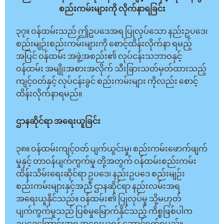
စည်းကမ်းများကို လိုက်နာရခြင်း
၃၇။ ဝန်ထမ်းသည် ဤဥပဒေအရ ပြုလုပ်သော နည်းဥပဒေ၊
စည်းမျဉ်းစည်းကမ်းများကို စောင့်ထိန်းလိုက်နာ ရမည့်
အပြင် ဝန်ထမ်း အဖွဲ့အစည်း၏ လုပ်ငန်းသဘာဝနှင့်
ဝန်ထမ်း အမျိုးအစားအလိုက် သီးခြားသတ်မှတ်ထားသည့်
ကျင့်ဝတ်နှင့် လုပ်ငန်းခွင် စည်းကမ်းများ ကိုလည်း စောင့်
ထိန်းလိုက်နာရမည်။
ဌာနဆိုင်ရာ အရေးယူခြင်း
၃၈။ ဝန်ထမ်းကျင့်ဝတ် ပျက်ယွင်းမှု၊ စည်းကမ်းဖောက်ဖျက်
မှုနှင့် တာဝန်ပျက်ကွက်မှု တို့အတွက် ဝန်ထမ်းစည်းကမ်း
ထိန်းသိမ်းရေးဆိုင်ရာ ဥပဒေ၊ နည်းဥပဒေ စည်းမျဉ်း
စည်းကမ်းများနှင့်အညီ ဌာနဆိုင်ရာ နည်းလမ်းအရ
အရေးယူနိုင်သည်။ ဝန်ထမ်း၏ ပြုလုပ်မှု သို့မဟုတ်
ပျက်ကွက်မှုသည် ပြစ်မှုမြောက်နိုင်သည့် ကိစ္စဖြစ်ပါက