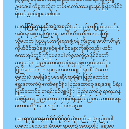
ဥပဒေပါ ကိစ္စအလို့ငှာ တပ်မတော်သားများနှင့် မြန်မာနိုင်ငံ
ရဲတပ်ဖွဲ့ဝင်များ မပါဝင်။
(စ)
ဝန်ကြီးဌာနနှင့်အဖွဲ့အစည်း
ဆိုသည်မှာ ပြည်ထောင်စု
အစိုးရအဖွဲ့ ဝန်ကြီးဌာန အသီးသီး၊ တိုင်းဒေသကြီး
သို့မဟုတ် ပြည်နယ်အစိုးရအဖွဲ့ ဝန်ကြီးဌာန အသီးသီးနှင့်
ကိုယ်ပိုင်အုပ်ချုပ်ခွင့်ရ စီရင်စုများကိုဆိုသည်။ ယင်း
စကားရပ်တွင် ဤဥပဒေပါ ကိစ္စအလို့ငှာ နိုင်ငံတော်
သမ္မတရုံး၊ ပြည်ထောင်စု အစိုးရအဖွဲ့၊ လွှတ်တော်ရုံး၊
ပြည်ထောင်စု တရားလွှတ်တော်ချုပ်ရုံး၊ နိုင်ငံတော်
ဖွဲ့စည်းပုံ အခြေခံဥပဒေဆိုင်ရာခုံရုံး၊ ပြည်ထောင်စု
ရွေးကောက်ပွဲ ကော်မရှင်ရုံး၊ ပြည်ထောင်စု ရှေ့နေချုပ်ရုံး၊
ပြည်ထောင်စု စာရင်းစစ်ချုပ်ရုံး၊ ပြည်ထောင်စု ရာထူးဝန်
အဖွဲ့ရုံး၊ နေပြည်တော် ကောင်စီရုံးနှင့် စည်ပင် သာယာရေး
ကော်မတီရုံးများလည်း ပါဝင်သည်။
(ဆ)
ရာထူးအနွယ် ပိုင်ဆိုင်ခွင့်
ဆိုသည်မှာ ဖွဲ့စည်းပုံပါ
လစ်လပ်သော အမြဲတမ်း ရာထူး၌ အတည်ပြု ခန့်အပ်