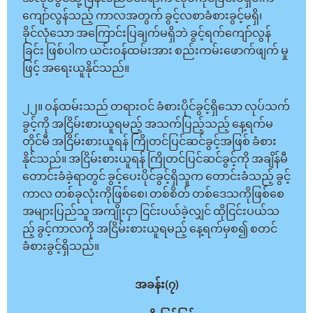
ကျော်လွန်သည့် ကာလအတွက် ခွင့်လစာခံစားခွင့်မရှိ၊
ခိုင်လုံသော အကြောင်းပြချက်မရှိဘဲ ခွင့်ရက်ကျော်လွန်
ခြင်း ဖြစ်ပါက ယင်းဝန်ထမ်းအား စည်းကမ်းဖောက်ဖျက် မှု
ဖြင့် အရေးယူနိုင်သည်။
၂၂။ ဝန်ထမ်းသည် တရားဝင် ခံစားပိုင်ခွင့်ရှိသော လုပ်သက်
ခွင့်ကို အငြိမ်းစားယူရမည့် အသက်ပြည့်သည့် နေ့ရက်မ
တိုင်မီ အငြိမ်းစားယူရန် ကြိုတင်ပြင်ဆင်ခွင့်အဖြစ် ခံစား
နိုင်သည်။ အငြိမ်းစားယူရန် ကြိုတင်ပြင်ဆင်ခွင့်ကို အချိန်မီ
တောင်းခံခဲ့ရာတွင် ခွင့်ပေးပိုင်ခွင့်ရှိသူက တောင်းခံသည့် ခွင့်
ကာလ တစ်ခုလုံးကိုဖြစ်စေ၊ တစ်စိတ် တစ်ဒေသကိုဖြစ်စေ
အများပြည်သူ အကျိုးငှာ ငြင်းပယ်ခဲ့လျှင် ထိုငြင်းပယ်သ
ည့် ခွင့်ကာလကို အငြိမ်းစားယူရမည့် နေ့ရက်မှစ၍ စတင်
ခံစားခွင့်ရှိသည်။
အခန်း(၇)