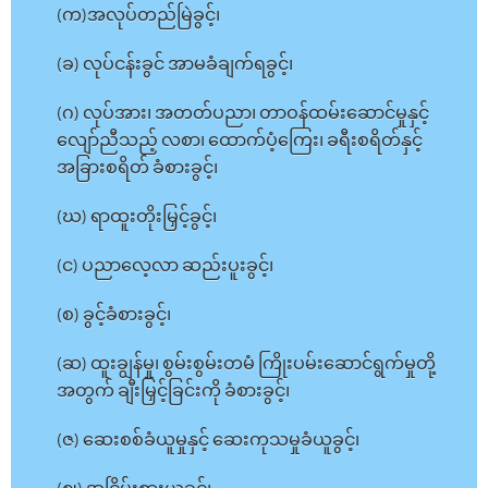
(က)အလုပ်တည်မြဲခွင့်၊
(ခ) လုပ်ငန်းခွင် အာမခံချက်ရခွင့်၊
(ဂ) လုပ်အား၊ အတတ်ပညာ၊ တာဝန်ထမ်းဆောင်မှုနှင့်
လျော်ညီသည့် လစာ၊ ထောက်ပံ့ကြေး၊ ခရီးစရိတ်နှင့်
အခြားစရိတ် ခံစားခွင့်၊
(ဃ) ရာထူးတိုးမြှင့်ခွင့်၊
(င) ပညာလေ့လာ ဆည်းပူးခွင့်၊
(စ) ခွင့်ခံစားခွင့်၊
(ဆ) ထူးချွန်မှု၊ စွမ်းစွမ်းတမံ ကြိုးပမ်းဆောင်ရွက်မှုတို့
အတွက် ချီးမြှင့်ခြင်းကို ခံစားခွင့်၊
(ဇ) ဆေးစစ်ခံယူမှုနှင့် ဆေးကုသမှုခံယူခွင့်၊