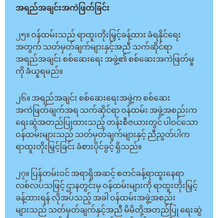
အရည်အချင်းအကဲဖြတ်ခြင်း
၂၅။ ဝန်ထမ်းသည် ရာထူးတိုးမြှင့်ခန့်ထား ခံရနိုင်ရေး
အတွက် သတ်မှတ်ချက်များနှင့်အညီ သက်ဆိုင်ရာ
အရည်အချင်း စစ်ဆေးရေး အဖွဲ့၏ စစ်ဆေးအကဲဖြတ်မှု
ကို ခံယူရမည်။
၂၆။ အရည်အချင်း စစ်ဆေးရေးအဖွဲ့က စစ်ဆေး
အကဲဖြတ်ချက်အရ သက်ဆိုင်ရာ ဝန်ထမ်း အဖွဲ့အစည်းက
ရေးဆွဲအတည်ပြုထားသည့် တန်းစီဇယားတွင် ပါဝင်သော
ဝန်ထမ်းများသည် သတ်မှတ်ချက်များနှင့် ညီညွတ်ပါက
ရာထူးတိုးမြှင့်ခြင်း ခံစားပိုင်ခွင့် ရှိသည်။
၂၇။ ပြန်တမ်းဝင် အရာရှိအဆင့် စတင်ခန့်ရာထူးနေရာ
လစ်လပ်သဖြင့် ဌာနတွင်းမှ ဝန်ထမ်းများကို ရာထူးတိုးမြှင့်
ခန့်ထားရန် လိုအပ်သည့် အခါ ဝန်ထမ်းအဖွဲ့အစည်း
များသည် သတ်မှတ်ချက်နှင့်အညီ မိမိတို့အတည်ပြု ရေးဆွဲ