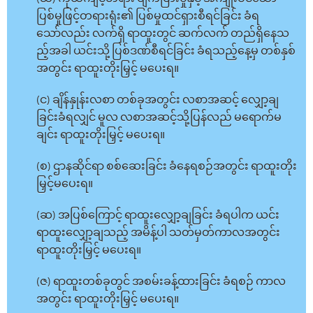
ပြစ်မှုဖြင့်တရားရုံး၏ ပြစ်မှုထင်ရှားစီရင်ခြင်း ခံရ
သော်လည်း လက်ရှိ ရာထူးတွင် ဆက်လက် တည်ရှိနေသ
ည့်အခါ ယင်းသို့ ပြစ်ဒဏ်စီရင်ခြင်း ခံရသည့်နေ့မှ တစ်နှစ်
အတွင်း ရာထူးတိုးမြှင့် မပေးရ။
(င) ချိန်နှုန်းလစာ တစ်ခုအတွင်း လစာအဆင့် လျှော့ချ
ခြင်းခံရလျှင် မူလ လစာအဆင့်သို့ပြန်လည် မရောက်မ
ချင်း ရာထူးတိုးမြှင့် မပေးရ။
(စ) ဌာနဆိုင်ရာ စစ်ဆေးခြင်း ခံနေရစဉ်အတွင်း ရာထူးတိုး
မြှင့်မပေးရ။
(ဆ) အပြစ်ကြောင့် ရာထူးလျှော့ချခြင်း ခံရပါက ယင်း
ရာထူးလျှော့ချသည့် အမိန့်ပါ သတ်မှတ်ကာလအတွင်း
ရာထူးတိုးမြှင့် မပေးရ။
(ဇ) ရာထူးတစ်ခုတွင် အစမ်းခန့်ထားခြင်း ခံရစဉ် ကာလ
အတွင်း ရာထူးတိုးမြှင့် မပေးရ။