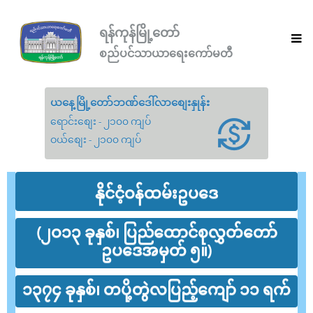
ရန်ကုန်မြို့တော်
စည်ပင်သာယာရေးကော်မတီ
ယနေ့မြို့တော်ဘဏ်ဒေါ်လာစျေးနှုန်း
ရောင်းစျေး - ၂၁၀၀ ကျပ်
ဝယ်စျေး - ၂၁၀၀ ကျပ်
နိုင်ငံ့ဝန်ထမ်းဥပဒေ
(၂ဝ၁၃ ခုနှစ်၊ ပြည်ထောင်စုလွှတ်တော်
ဥပဒေအမှတ် ၅။)
၁၃၇၄ ခုနှစ်၊ တပို့တွဲလပြည့်ကျော် ၁၁ ရက်