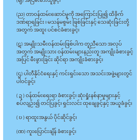
(ဈ) အငြိမ်းစားယူခွင့်၊
(ည) တာဝန်ထမ်းဆောင်မှုကို အကြောင်းပြု၍ ထိခိုက်
ဒဏ်ရာရခြင်း ၊ မသန်မစွမ်း ဖြစ်ခြင်းနှင့် သေဆုံးခြင်းတို့
အတွက် အထူး ပင်စင်ခံစားခွင့်၊
(ဋ) အမျိုးသမီးဝန်ထမ်းဖြစ်ပါက တူညီသော အလုပ်
အတွက် အမျိုးသား ဝန်ထမ်းများနည်းတူ အကျိုးခံစားခွင့်
အပြင် မီးဖွားခြင်း ဆိုင်ရာ အကျိုးခံစားခွင့်၊
(ဌ) ပါတီနိုင်ငံရေးနှင့် ကင်းရှင်းသော အသင်းအဖွဲ့များတွင်
ပါဝင်ခွင့်၊
( ဍ ) ဝန်ထမ်းရေးရာ ခံစားခွင့်၊ ဆုံးရှုံးနစ်နာမှုများနှင့်
စပ်လျဉ်း၍ တင်ပြခွင့်၊ ရှင်းလင်း ထုချေခွင့်နှင့် အယူခံခွင့်၊
( ဎ ) ရာထူးအနွယ် ပိုင်ဆိုင်ခွင့်၊
(ဏ) ကူးပြောင်းချိန် ခံစားခွင့်၊