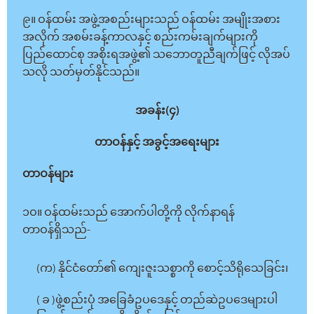
၉။ ဝန်ထမ်း အဖွဲ့အစည်းများသည် ဝန်ထမ်း အမျိုးအစား
အလိုက် အစမ်းခန့်ကာလနှင့် စည်းကမ်းချက်များကို
ပြည်ထောင်စု အစိုးရအဖွဲ့၏ သဘောတူညီချက်ဖြင့် လိုအပ်
သလို သတ်မှတ်နိုင်သည်။
အခန်း(၄)
တာဝန်နှင့် အခွင့်အရေးများ
တာဝန်များ
၁ဝ။ ဝန်ထမ်းသည် အောက်ပါတို့ကို လိုက်နာရန်
တာဝန်ရှိသည်-
(က) နိုင်ငံတော်၏ ကျေးဇူးသစ္စာကို စောင့်သိရိုသေခြင်း၊
( ခ )ဖွဲ့စည်းပုံ အခြေခံဥပဒေနှင့် တည်ဆဲဥပဒေများပါ