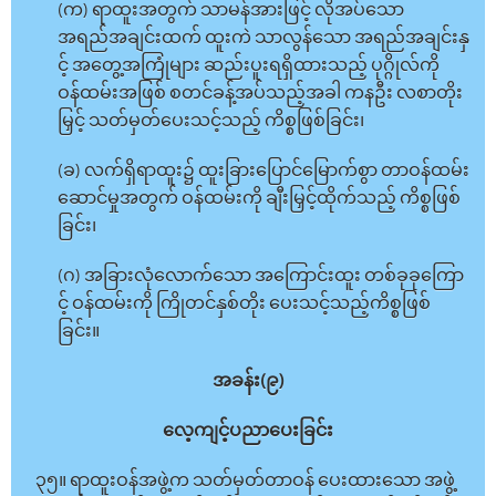
(က) ရာထူးအတွက် သာမန်အားဖြင့် လိုအပ်သော
အရည်အချင်းထက် ထူးကဲ သာလွန်သော အရည်အချင်းနှ
င့် အတွေ့အကြုံများ ဆည်းပူးရရှိထားသည့် ပုဂ္ဂိုလ်ကို
ဝန်ထမ်းအဖြစ် စတင်ခန့်အပ်သည့်အခါ ကနဦး လစာတိုး
မြှင့် သတ်မှတ်ပေးသင့်သည့် ကိစ္စဖြစ်ခြင်း၊
(ခ) လက်ရှိရာထူး၌ ထူးခြားပြောင်မြောက်စွာ တာဝန်ထမ်း
ဆောင်မှုအတွက် ဝန်ထမ်းကို ချီးမြှင့်ထိုက်သည့် ကိစ္စဖြစ်
ခြင်း၊
(ဂ) အခြားလုံလောက်သော အကြောင်းထူး တစ်ခုခုကြော
င့် ဝန်ထမ်းကို ကြိုတင်နှစ်တိုး ပေးသင့်သည့်ကိစ္စဖြစ်
ခြင်း။
အခန်း(၉)
လေ့ကျင့်ပညာပေးခြင်း
၃၅။ ရာထူးဝန်အဖွဲ့က သတ်မှတ်တာဝန် ပေးထားသော အဖွဲ့