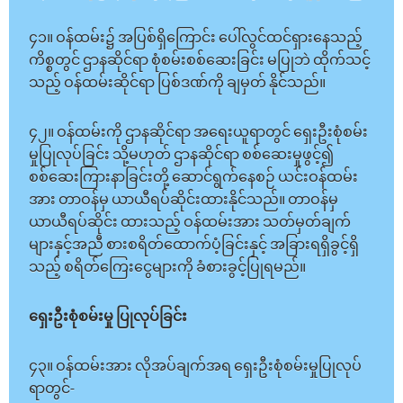
၄၁။ ဝန်ထမ်း၌ အပြစ်ရှိကြောင်း ပေါ်လွင်ထင်ရှားနေသည့်
ကိစ္စတွင် ဌာနဆိုင်ရာ စုံစမ်းစစ်ဆေးခြင်း မပြုဘဲ ထိုက်သင့်
သည့် ဝန်ထမ်းဆိုင်ရာ ပြစ်ဒဏ်ကို ချမှတ် နိုင်သည်။
၄၂။ ဝန်ထမ်းကို ဌာနဆိုင်ရာ အရေးယူရာတွင် ရှေးဦးစုံစမ်း
မှုပြုလုပ်ခြင်း သို့မဟုတ် ဌာနဆိုင်ရာ စစ်ဆေးမှုဖွင့်၍
စစ်ဆေးကြားနာခြင်းတို့ ဆောင်ရွက်နေစဉ် ယင်းဝန်ထမ်း
အား တာဝန်မှ ယာယီရပ်ဆိုင်းထားနိုင်သည်။ တာဝန်မှ
ယာယီရပ်ဆိုင်း ထားသည့် ဝန်ထမ်းအား သတ်မှတ်ချက်
များနှင့်အညီ စားစရိတ်ထောက်ပံ့ခြင်းနှင့် အခြားရရှိခွင့်ရှိ
သည့် စရိတ်ကြေးငွေများကို ခံစားခွင့်ပြုရမည်။
ရှေးဦးစုံစမ်းမှု ပြုလုပ်ခြင်း
၄၃။ ဝန်ထမ်းအား လိုအပ်ချက်အရ ရှေးဦးစုံစမ်းမှုပြုလုပ်
ရာတွင်-