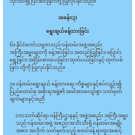
သုံးသပ်၍ ပြင်ဆင်ခြင်းတို့ ပြုလုပ်နိုင်သည်။
အခန်း(၃)
ရွေးချယ်ခန့်ထားခြင်း
၆။ နိုင်ငံတော်သမ္မတသည် ဝန်ထမ်းအဖွဲ့အစည်း
အကြီးအမှူးများကို ခန့်အပ်ခြင်း၊ အတည်ပြုခြင်း၊ ပြောင်း
ရွေ့ခြင်း၊ အငြိမ်းစားပေးခြင်း၊ ထုတ်ပယ်ခြင်းနှင့် ထုတ်ပစ်
ခြင်း တို့ကို ပြုလုပ်နိုင်သည်။
၇။ ဝန်ထမ်းရွေးချယ် ခန့်ထားရေး ကိစ္စများနှင့်စပ်လျဉ်း၍
ပြည်ထောင်စု အစိုးရအဖွဲ့၏ အခါအားလျော်စွာ သတ်မှတ်
ချက်များနှင့်အညီ-
(က)သက်ဆိုင်ရာ ဝန်ကြီးဌာနနှင့် အဖွဲ့အစည်း အကြီးအမှူး
သည် ဝန်ထမ်းအဖွဲ့ အစည်းအသီးသီးရှိ ဝန်ထမ်းအမျိုး
အစား အလိုက် သတ်မှတ်သည့် စတင်ခန့် ရာထူးအဆင့်