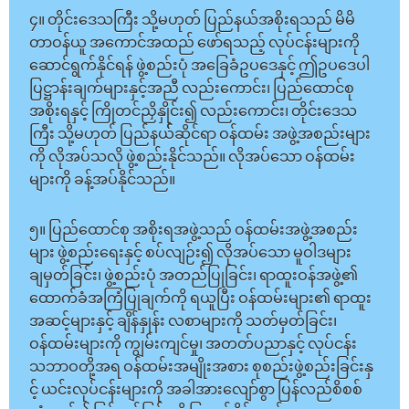
၄။ တိုင်းဒေသကြီး သို့မဟုတ် ပြည်နယ်အစိုးရသည် မိမိ
တာဝန်ယူ အကောင်အထည် ဖော်ရသည့် လုပ်ငန်းများကို
ဆောင်ရွက်နိုင်ရန် ဖွဲ့စည်းပုံ အခြေခံဥပဒေနှင့် ဤဥပဒေပါ
ပြဋ္ဌာန်းချက်များနှင့်အညီ လည်းကောင်း၊ ပြည်ထောင်စု
အစိုးရနှင့် ကြိုတင်ညှိနှိုင်း၍ လည်းကောင်း၊ တိုင်းဒေသ
ကြီး သို့မဟုတ် ပြည်နယ််ဆိုင်ရာ ဝန်ထမ်း အဖွဲ့အစည်းများ
ကို လိုအပ်သလို ဖွဲ့စည်းနိုင်သည်။ လိုအပ်သော ဝန်ထမ်း
များကို ခန့်အပ်နိုင်သည်။
၅။ ပြည်ထောင်စု အစိုးရအဖွဲ့သည် ဝန်ထမ်းအဖွဲ့အစည်း
များ ဖွဲ့စည်းရေးနှင့် စပ်လျဉ်း၍ လိုအပ်သော မူဝါဒများ
ချမှတ်ခြင်း၊ ဖွဲ့စည်းပုံ အတည်ပြုခြင်း၊ ရာထူးဝန်အဖွဲ့၏
ထောက်ခံအကြံပြုချက်ကို ရယူပြီး ဝန်ထမ်းများ၏ ရာထူး
အဆင့်များနှင့် ချိန်နှုန်း လစာများကို သတ်မှတ်ခြင်း၊
ဝန်ထမ်းများကို ကျွမ်းကျင်မှု၊ အတတ်ပညာနှင့် လုပ်ငန်း
သဘာဝတို့အရ ဝန်ထမ်းအမျိုးအစား စုစည်းဖွဲ့စည်းခြင်းနှ
င့် ယင်းလုပ်ငန်းများကို အခါအားလျော်စွာ ပြန်လည်စိစစ်