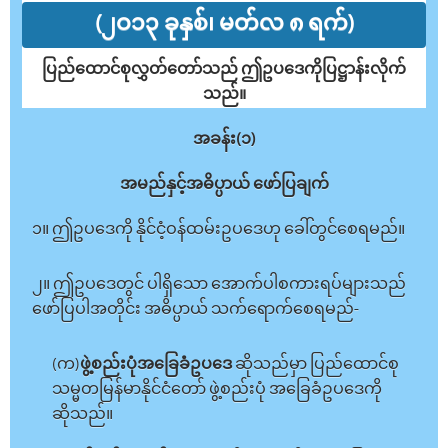
(၂ဝ၁၃ ခုနှစ်၊ မတ်လ ၈ ရက်)
ပြည်ထောင်စုလွှတ်တော်သည် ဤဥပဒေကိုပြဋ္ဌာန်းလိုက်
သည်။
အခန်း(၁)
အမည်နှင့်အဓိပ္ပာယ် ဖော်ပြချက်
၁။ ဤဥပဒေကို နိုင်ငံ့ဝန်ထမ်းဥပဒေဟု ခေါ်တွင်စေရမည်။
၂။ ဤဥပဒေတွင် ပါရှိသော အောက်ပါစကားရပ်များသည်
ဖော်ပြပါအတိုင်း အဓိပ္ပာယ် သက်ရောက်စေရမည်-
(က)
ဖွဲ့စည်းပုံအခြေခံဥပဒေ
ဆိုသည်မှာ ပြည်ထောင်စု
သမ္မတမြန်မာနိုင်ငံတော် ဖွဲ့စည်းပုံ အခြေခံဥပဒေကို
ဆိုသည်။