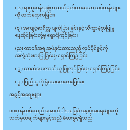
( ဇ ) ရာထူးဝန်အဖွဲ့က သတ်မှတ်ထားသော သင်တန်းများ
ကို တက်ရောက်ခြင်း၊
(ဈ) အကျင့်စာရိတ္တ ပျက်ပြားခြင်းနှင့် သိက္ခာမဲ့စွာပြုမူ
နေထိုင်ခြင်းတို့မှ ရှောင်ကြဉ်ခြင်း၊
(ည) တာဝန်အရ အပ်နှင်းထားသည့် လုပ်ပိုင်ခွင့်ကို
အလွဲသုံးစားပြုခြင်းမှ ရှောင်ကြဉ်ခြင်း၊
( ဋ ) လာဘ်ပေးလာဘ်ယူ ပြုလုပ်ခြင်းမှ ရှောင်ကြဉ်ခြင်း၊
( ဌ ) ပြည်သူကို ရိုသေလေးစားခြင်း။
အခွင့်အရေးများ
၁၁။ ဝန်ထမ်းသည် အောက်ပါအခြေခံ အခွင့်အရေးများကို
သတ်မှတ်ချက်များနှင့်အညီ ခံစားခွင့်ရှိသည်-