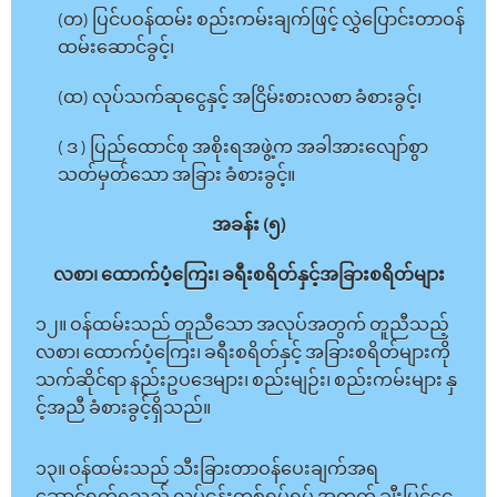
(တ) ပြင်ပဝန်ထမ်း စည်းကမ်းချက်ဖြင့် လွှဲပြောင်းတာဝန်
ထမ်းဆောင်ခွင့်၊
(ထ) လုပ်သက်ဆုငွေနှင့် အငြိမ်းစားလစာ ခံစားခွင့်၊
( ဒ ) ပြည်ထောင်စု အစိုးရအဖွဲ့က အခါအားလျော်စွာ
သတ်မှတ်သော အခြား ခံစားခွင့်။
အခန်း (၅)
လစာ၊ ထောက်ပံ့ကြေး၊ ခရီးစရိတ်နှင့်အခြားစရိတ်များ
၁၂။ ဝန်ထမ်းသည် တူညီသော အလုပ်အတွက် တူညီသည့်
လစာ၊ ထောက်ပံ့ကြေး၊ ခရီးစရိတ်နှင့် အခြားစရိတ်များကို
သက်ဆိုင်ရာ နည်းဥပဒေများ၊ စည်းမျဉ်း၊ စည်းကမ်းများ နှ
င့်အညီ ခံစားခွင့်ရှိသည်။
၁၃။ ဝန်ထမ်းသည် သီးခြားတာဝန်ပေးချက်အရ