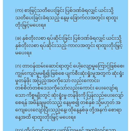
(က) စာဖြင့်သတိပေးခြင်း ပြစ်ဒဏ်ခံရလျှင် ယင်းသို့
သတိပေးခြင်းခံရသည့် နေ့မှ ခြောက်လအတွင်း ရာထူး
တိုးမြှင့်မပေးရ။
(ခ) နှစ်တိုးလစာ ရပ်ဆိုင်းခြင်း ပြစ်ဒဏ်ခံရလျှင် ယင်းသို့
နှစ်တိုးလစာ ရပ်ဆိုင်းသည့် ကာလအတွင်း ရာထူးတိုးမြှင့်
မပေးရ။
(ဂ) တာဝန်ထမ်းဆောင်ရာတွင် ပေါ့လျော့မှုကြောင့်ဖြစ်စေ၊
ကျွမ်းကျင်မှုမရှိ၍ ဖြစ်စေ ပျက်စီးဆုံးရှုံးမှုအတွက် ဆုံးရှုံး
မှုတန်ဖိုး အပြည့်အဝကိုသော် လည်းကောင်း၊
တစ်စိတ်တစ်ဒေသကိုသော်လည်းကောင်း ပေးလျော်ရ
သော ကိစ္စမျိုးတွင် ဆုံးရှုံးမှု တန်ဖိုးကို ပြန်လည်ပေးလျော်
စေရန် အမိန့်ချမှတ်သည့် နေ့မှစ၍ တစ်နှစ် သို့မဟုတ် အ
ကျေပေးလျော်ပြီးသည့်နေ့၊ ထိုနေ့နှစ်ခု တို့အနက် စောရာ
နေ့အထိ ရာထူးတိုးမြှင့် မပေးရ။
(ဃ) ကိုယ်ကျင့်တရား ပျက်ပြားမှုနှင့် အကျုံးဝင်သော