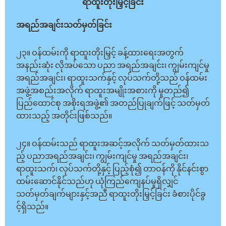
ရာထူးတိုးမြှင့်ခြင်း
အရည်အချင်းသတ်မှတ်ခြင်း
၂၃။ ဝန်ထမ်းကို ရာထူးတိုးမြှင့် ခန့်ထားရေးအတွက်
အနည်းဆုံး လိုအပ်သော ပညာ အရည်အချင်း၊ ကျွမ်းကျင်မှု
အရည်အချင်း၊ ရာထူးသက်နှင့် လုပ်သက်တို့သည် ဝန်ထမ်း
အဖွဲ့အစည်းအလိုက် ရာထူးအမျိုးအစားကို မူတည်၍
ပြည်ထောင်စု အစိုးရအဖွဲ့၏ အတည်ပြုချက်ဖြင့် သတ်မှတ်
ထားသည့် အတိုင်းဖြစ်သည်။
၂၄။ ဝန်ထမ်းသည် ရာထူးအဆင့်အလိုက် သတ်မှတ်ထားသ
ည့် ပညာအရည်အချင်း၊ ကျွမ်းကျင်မှု အရည်အချင်း၊
ရာထူးသက်၊ လုပ်သက်တို့နှင့် ပြည့်စုံ၍ တာဝန်ကို နိုင်နင်းစွာ
ထမ်းဆောင်နိုင်သည်ဟု ယုံကြည်ကျေနပ်မှုရှိလျှင်
သတ်မှတ်ချက်များနှင့်အညီ ရာထူးတိုးမြှင့်ခြင်း ခံစားပိုင်ခွ
င့်ရှိသည်။