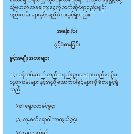
ဆောင်ရွက်ရသည့် လုပ်ငန်းတစ်ရပ်ရပ် အတွက် ချီးမြှင့်ငွေ
သို့မဟုတ် အခကြေးငွေကို သက်ဆိုင်ရာစည်းမျဉ်း၊
စည်းကမ်း များနှင့်အညီ ခံစားခွင့်ရှိသည်။
အခန်း (၆)
ခွင့်ခံစားခြင်း
ခွင့်အမျိုးအစားများ
၁၄။ ဝန်ထမ်းသည် တည်ဆဲနည်းဥပဒေများ၊ စည်းမျဉ်း၊
စည်းကမ်းများ နှင့်အညီ အောက်ပါခွင့်များကို ခံစားခွင့်ရှိ
သည်-
(က) ရှောင်တခင်ခွင့်၊
(ခ) ကူးစက်ရောဂါကာကွယ်ခွင့်၊
(ဂ) လုပ်သက်ခွင့်၊