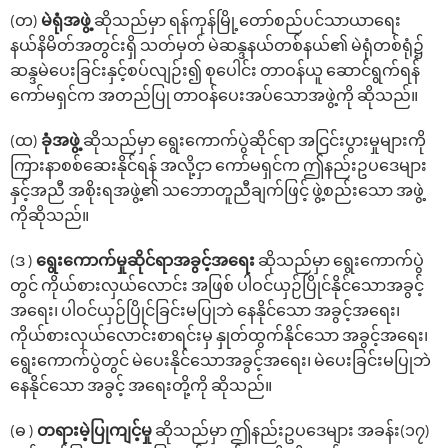
(တ)
မဲရုံအဖွဲ့
ဆိုသည်မှာ ရန်ကုန်မြို့‌တော်စည်ပင်သာယာ‌ရေး
နယ်နိမိတ်အတွင်းရှိ သတ်မှတ် မဲဆန္ဒနယ်တစ်နယ်၏ မဲရုံတစ်ရုံ၌
ဆန္ဒမဲ‌ပေးခြင်းနှင့်စပ်လျဉ်း၍ စု‌ပေါင်း တာဝန်ယူ ဆောင်ရွက်ရန်
‌ကော်မရှင်က အတည်ပြု တာဝန်‌ပေးအပ်‌သောအဖွဲ့ကို ဆိုသည်။
(ထ)
ခုံအဖွဲ့
ဆိုသည်မှာ ‌ရွေး‌ကောက်ပွဲဆိုင်ရာ အငြင်းပွားမှုများကို
ကြားနာစစ်‌ဆေးနိုင်ရန် အလို့ငှာ ကော်မရှင်က ဤနည်းဥပ‌ဒေများ
နှင့်အညီ အစိုးရအဖွဲ့၏ သဘောတူညီချက်ဖြင့် ဖွဲ့စည်း‌သော အဖွဲ့
ကိုဆိုသည်။
(ဒ )
‌ရွေး‌ကောက်မှုဆိုင်ရာအခွင့်အ‌ရေး
ဆိုသည်မှာ ‌ရွေး‌ကောက်ပွဲ
တွင် ကိုယ်စားလှယ်လောင်း အဖြစ် ပါဝင်ယှဉ်ပြိုင်နိုင်‌သောအခွင့်
အ‌ရေး၊ ပါဝင်ယှဉ်ပြိုင်ခြင်းမပြုဘဲ ‌နေနိုင်‌သော အခွင့်အ‌ရေး၊
ကိုယ်စားလှယ်‌လောင်းစာရင်းမှ နှုတ်ထွက်နိုင်‌သော အခွင့်အ‌ရေး၊
ရွေးကောက်ပွဲတွင် မဲပေးနိုင်သောအခွင့်အရေး၊ မဲပေးခြင်းမပြုဘဲ
နေနိုင်သော အခွင့် အရေးတို့ကို ဆိုသည်။
(ဓ )
တရားမဲ့ပြုကျင့်မှု
ဆိုသည်မှာ ဤနည်းဥပဒေများ အခန်း(၁၇)