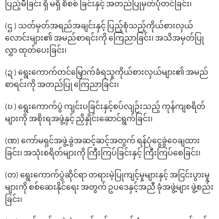
ပြည့်မီခြင်း ရှိ မရှိ စိစစ် ခြင်းနှင့် အတည်ပြုမှတ်ပုံတင်ခြင်း၊
(ဌ ) သတ်မှတ်အရည်အချင်းနှင့် ပြည့်စုံသည့်ကိုယ်စားလှယ်
လောင်းများ၏ အမည်စာရင်းကို ကြေညာခြင်း၊ အသိအမှတ်ပြု
လွှာ ထုတ်‌ပေးခြင်း၊
(ဍ ) ‌ရွေး‌ကောက်တင်‌မြှောက်ခံရသူကိုယ်စားလှယ်များ၏ အမည်
စာရင်းကို အတည်ပြု ကြေညာခြင်း၊
(ဎ ) ရွေးကောက်ပွဲ ကျင်းပခြင်းနှင့်စပ်လျဉ်းသည့် ကုန်ကျစရိတ်
များကို အစိုးရအဖွဲ့နှင့် ညှိနှိုင်းဆောင်ရွက်ခြင်း၊
(ဏ) ‌ကော်မရှင်အဖွဲ့ခွဲအဆင့်ဆင့်အတွက် ရန်ပုံ‌ငွေခွဲ‌ဝေချထား
ခြင်း၊ အသုံးစရိတ်များကို ကြီးကြပ်ခြင်းနှင့် ကြီးကြပ်‌စေခြင်း၊
(တ) ‌ရွေး‌ကောက်ပွဲဆိုင်ရာ တရားမဲ့ပြုကျင့်မှုများနှင့် အငြင်းပွားမှု
များကို စစ်‌ဆေးနိုင်‌ရေး အတွက် ဥပ‌ဒေနှင့်အညီ ခုံအဖွဲ့များ ဖွဲ့စည်း
ခြင်း၊