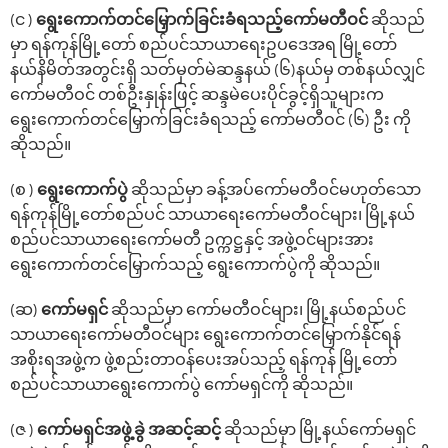
(င )
‌ရွေး‌ကောက်တင်‌မြှောက်ခြင်းခံရသည့်ကော်မတီဝင်
ဆိုသည်
မှာ ရန်ကုန်မြို့‌တော် စည်ပင်သာယာ‌ရေးဥပ‌ဒေအရ မြို့တော်
နယ်နိမိတ်အတွင်းရှိ သတ်မှတ်မဲဆန္ဒနယ် (၆)နယ်မှ တစ်နယ်လျှင်
ကော်မတီဝင် တစ်ဦးနှုန်းဖြင့် ဆန္ဒမဲ‌ပေးပိုင်ခွင့်ရှိသူများက‌
ရွေးကောက်တင်မြှောက်ခြင်းခံရသည့် ကော်မတီဝင် (၆) ဦး ကို
ဆိုသည်။
(စ )
‌ရွေး‌ကောက်ပွဲ
ဆိုသည်မှာ ခန့်အပ်‌ကော်မတီဝင်မဟုတ်‌သော
ရန်ကုန်မြို့‌တော်စည်ပင် သာယာ‌ရေး‌ကော်မတီဝင်များ၊ မြို့နယ်
စည်ပင်သာယာ‌ရေးကော်မတီ ဥက္ကဋ္ဌနှင့် အဖွဲ့ဝင်များအား
ရွေးကောက်တင်‌မြှောက်သည့် ‌ရွေး‌ကောက်ပွဲကို ဆိုသည်။
(ဆ)
ကော်မရှင်
ဆိုသည်မှာ ကော်မတီဝင်များ၊ မြို့နယ်စည်ပင်
သာယာ​ရေးကော်မတီဝင်များ ရွေးကောက်တင်မြှောက်နိုင်ရန်
အစိုးရအဖွဲ့က ဖွဲ့စည်းတာဝန်ပေးအပ်သည့် ရန်ကုန် မြို့တော်
စည်ပင်သာယာရွေးကောက်ပွဲ ကော်မရှင်ကို ဆိုသည်။
(ဇ )
‌ကော်မရှင်အဖွဲ့ခွဲ အဆင့်ဆင့်
ဆိုသည်မှာ မြို့နယ်‌ကော်မရှင်