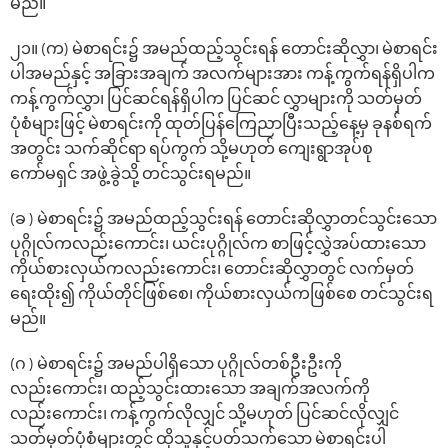
မည်။
၂၁။ (က) မဲစာရင်း၌ အမည်ထည့်သွင်းရန် တောင်းဆိုလွှာ၊ မဲစာရင်း
ပါအမည်နှင့် အခြားအချက် အလက်များအား ကန့်ကွက်ရန်ရှိပါက
ကန့်ကွက်လွှာ၊ ပြင်ဆင်ရန်ရှိပါက ပြင်ဆင် လွှာများကို သတ်မှတ်
ပုံစံများဖြင့် မဲစာရင်းကို ထုတ်ပြန်ကြေညာပြီးသည့်နေ့မှ ခုနစ်ရက်
အတွင်း သက်ဆိုင်ရာ ရပ်ကွက် သို့မဟုတ် ကျေးရွာအုပ်စု
ကော်မရှင် အဖွဲ့ခွဲသို့ တင်သွင်းရမည်။
(ခ ) မဲစာရင်း၌ အမည်ထည့်သွင်းရန် တောင်းဆိုလွှာတင်သွင်းသော
ပုဂ္ဂိုလ်ကလည်းကောင်း၊ ယင်းပုဂ္ဂိုလ်က စာဖြင့်လွှဲအပ်ထားသော
ကိုယ်စားလှယ်ကလည်းကောင်း၊ တောင်းဆိုလွှာတွင် လက်မှတ်
ရေးထိုး၍ ကိုယ်တိုင်ဖြစ်စေ၊ ကိုယ်စားလှယ်ကဖြစ်စေ တင်သွင်းရ
မည်။
(ဂ ) မဲစာရင်း၌ အမည်ပါရှိသော ပုဂ္ဂိုလ်တစ်ဦးဦးကို
လည်းကောင်း၊ ထည့်သွင်းထားသော အချက်အလက်ကို
လည်းကောင်း၊ ကန့်ကွက်လိုလျှင် သို့မဟုတ် ပြင်ဆင်လိုလျှင်
သတ်မှတ်ပုံစံများတွင် ထိုသူနှင့်ပတ်သက်သော မဲစာရင်းပါ