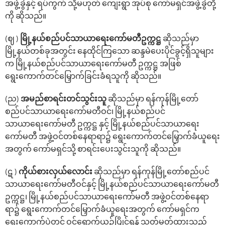
အဖွဲ့ခွဲနှင့် ရပ်ကွက် သို့မဟုတ် ကျေးရွာ အုပ်စု ကော်မရှင်အဖွဲ့ခွဲတို့
ကို ဆိုသည်။
(ဈ )
မြို့နယ်စည်ပင်သာယာ‌ရေး‌ကော်မတီဥက္ကဋ္ဌ
ဆိုသည်မှာ
မြို့နယ်တစ်ခုအတွင်း‌ နေထိုင်ကြ‌သော ဆန္ဒမဲပေးပိုင်ခွင့်ရှိသူများ
က မြို့နယ်စည်ပင်သာယာ‌ရေး‌ကော်မတီ ဥက္ကဋ္ဌ အဖြစ်
‌ရွေး‌ကောက်တင်‌မြှောက်ခြင်းခံရသူကို ဆိုသည်။
(ည)
အမည်စာရင်းတင်သွင်းသူ
ဆိုသည်မှာ ရန်ကုန်မြို့‌တော်
စည်ပင်သာယာ‌ရေးကော်မတီဝင်၊ မြို့နယ်စည်ပင်
သာယာ‌ရေး‌ကော်မတီ ဥက္ကဋ္ဌ နှင့် မြို့နယ်စည်ပင်သာယာရေး
ကော်မတီ အဖွဲ့ဝင်တစ်နေရာရာ၌ ‌ရွေး‌ကောက်တင်မြှောက်ခံယူ‌ရေး
အတွက် ‌ကော်မရှင်သို့ စာရင်းပေးသွင်းသူကို ဆိုသည်။
(ဋ )
ကိုယ်စားလှယ်လောင်း
ဆိုသည်မှာ ရန်ကုန်မြို့‌တော်စည်ပင်
သာယာ‌ရေး‌ကော်မတီဝင်နှင့် မြို့နယ်စည်ပင်သာယာ‌ရေး‌ကော်မတီ
ဥက္ကဋ္ဌ၊ မြို့နယ်စည်ပင်သာယာရေးကော်မတီ အဖွဲ့ဝင်တစ်‌နေရာ
ရာ၌ ‌ရွေး‌ကောက်တင်‌မြှောက်ခံယူ‌ရေးအတွက် ‌ကော်မရှင်က
ရွေးကောက်ပွဲတွင် ဝင်‌ရောက်ယှဉ်ပြိုင်ရန် သတ်မှတ်ထားသည့်