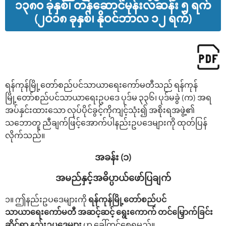
၁၃၈၀ ခုနှစ်၊ တန်ဆောင်မုန်းလဆန်း ၅ ရက်
(၂ဝ၁၈ ခုနှစ်၊ နိုဝင်ဘာလ ၁၂ ရက်)
ရန်ကုန်မြို့‌တော်စည်ပင်သာယာ‌ရေး‌ကော်မတီသည် ရန်ကုန်
မြို့‌တော်စည်ပင်သာယာ‌ရေးဥပဒေ ပုဒ်မ ၃၃၆၊ ပုဒ်မခွဲ (က) အရ
အပ်နှင်းထား‌သော လုပ်ပိုင်ခွင့်ကိုကျင့်သုံး၍ အစိုးရအဖွဲ့၏
သဘောတူ ညီချက်ဖြင့်‌အောက်ပါနည်းဥပ‌ဒေများကို ထုတ်ပြန်
လိုက်သည်။
အခန်း (၁)
အမည်နှင့်အဓိပ္ပာယ်‌ဖော်ပြချက်
၁။ ဤနည်းဥပ‌ဒေများကို
ရန်ကုန်မြို့‌တော်စည်ပင်
သာယာ‌ရေး‌ကော်မတီ အဆင့်ဆင့် ရွေးကောက် တင်မြှောက်ခြင်း
ဆိုင်ရာ
နည်းဥပ‌ဒေများ
ဟု ‌ခေါ်တွင်‌စေရမည်။