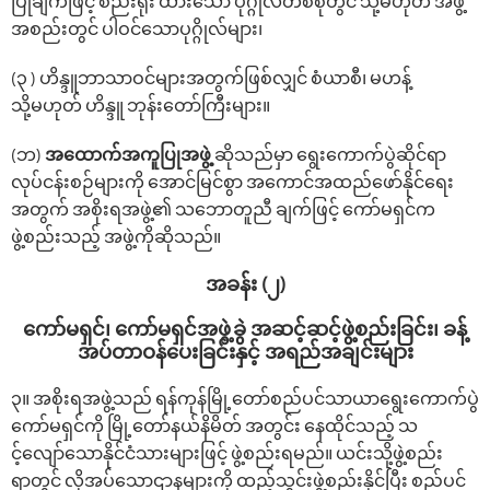
ပြုချက်ဖြင့် စည်းရုံး ထားသော ပုဂ္ဂိုလ်တစ်စုတွင် သို့မဟုတ် အဖွဲ့
အစည်းတွင် ပါဝင်သောပုဂ္ဂိုလ်များ၊
(၃ ) ဟိန္ဒူဘာသာဝင်များအတွက်ဖြစ်လျှင် စံယာစီ၊ မဟန့်
သို့မဟုတ် ဟိန္ဒူ ဘုန်းတော်ကြီးများ။
(ဘ)
အထောက်အကူပြုအဖွဲ့
ဆိုသည်မှာ ရွေးကောက်ပွဲဆိုင်ရာ
လုပ်ငန်းစဉ်များကို အောင်မြင်စွာ အကောင်အထည်ဖော်နိုင်ရေး
အတွက် အစိုးရအဖွဲ့၏ သဘောတူညီ ချက်ဖြင့် ကော်မရှင်က
ဖွဲ့စည်းသည့် အဖွဲ့ကိုဆိုသည်။
အခန်း (၂)
‌ကော်မရှင်၊ ကော်မရှင်အဖွဲ့ခွဲ အဆင့်ဆင့်ဖွဲ့စည်းခြင်း၊ ခန့်
အပ်တာဝန်ပေးခြင်းနှင့် အရည်အချင်းများ
၃။ အစိုးရအဖွဲ့သည် ရန်ကုန်မြို့တော်‌စည်ပင်သာယာရွေးကောက်ပွဲ
ကော်မရှင်ကို မြို့တော်နယ်နိမိတ် အတွင်း နေထိုင်သည့် သ
င့်‌လျော်‌သောနိုင်ငံသားများဖြင့် ဖွဲ့စည်းရမည်။ ယင်းသို့ဖွဲ့စည်း
ရာတွင် လိုအပ်သောဌာနများကို ထည့်သွင်းဖွဲ့စည်းနိုင်ပြီး စည်ပင်