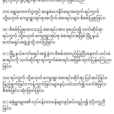
နှင့်လုပ်ပိုင်ခွင့်များမှာ ‌အောက်ပါအတိုင်းဖြစ်သည်-
(က) ရွေးကောက်ပွဲတွင် ဆန္ဒမဲပေးနိုင်ရေးအတွက် ရပ်ကွက်
သို့မဟုတ် ကျေးရွာအုပ်စုအလိုက် မဲစာရင်းများ စိစစ်ပြုစုခြင်း၊
(ခ ) စိစစ်ပြုစုထားသည့် မဲစာရင်းအား စုစည်း၍ သက်ဆိုင်ရာ
ရပ်ကွက် သို့မဟုတ် ကျေးရွာအုပ်စု မဲစာရင်းအဖြစ် မြို့နယ်
ကော်မရှင်အဖွဲ့ခွဲသို့ တင်ပြခြင်း၊
(ဂ ) မြို့နယ်ကော်မရှင်အဖွဲ့ခွဲက စိစစ်အတည်ပြုပြီးနောက် ယင်းမဲ
စာရင်းကို သက်ဆိုင်ရာ ရပ်ကွက်မဲစာရင်းအဖြစ် ထုတ်ပြန်ကြေညာ
ခြင်း၊
(ဃ) ရပ်ကွက် သို့မဟုတ် ကျေးရွာ မဲစာရင်းဆိုင်ရာ ပြင်ဆင်ခြင်း၊
ဖြည့်စွက်ခြင်း၊ ကန့်ကွက်ခြင်းများနှင့်ပတ်သက်၍ လက်ခံခြင်း၊
စိစစ်ခြင်း၊ ဆုံးဖြတ်ခြင်း၊
(င ) မဲရုံမှူးများ၏ လုပ်ငန်းတာဝန်များနှင့်စပ်လျဉ်း၍ ပံ့ပိုးကူညီ
ခြင်း၊