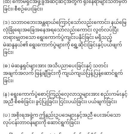
(ထ) ‌ကော်မရှင်အဖွဲ့ခွဲအဆင့်ဆင့်အတွက် ရုံး‌နေရာများသတ်မှတ်
ခြင်း၊ စီစဉ်ပေးခြင်း၊
(ဒ ) သဘာဝ‌ဘေးအန္တရာယ်‌ကြောင့်‌သော်လည်း‌ကောင်း၊ နယ်‌မြေ
လုံခြုံ‌ရေးအ‌ခြေအ‌နေအရ‌သော်လည်းကောင်း လွတ်လပ်ပြီး
တရားမျှတ‌သော ‌ရွေး‌ကောက်ပွဲကျင်းပနိုင်ခြင်း မရှိသည့်
မဲဆန္ဒနယ်၏ ‌ရွေး‌ကောက်ပွဲများကို ‌ရွှေ့ဆိုင်းခြင်းနှင့်ပယ်ဖျက်
ခြင်း၊
(ဓ ) မဲဆန္ဒရှင်များအား အသိပညာပေးခြင်းနှင့် သတင်း
အချက်အလက် ဖြန့်ချိခြင်းကို ကျယ်ကျယ်ပြန့်ပြန့်ဆောင်ရွက်
ခြင်း၊
(န ) ရွေးကောက်ပွဲစောင့်ကြည့်လေ့လာသူများအား စည်းကမ်းနှင့်
အညီ စိစစ်ခြင်း၊ ခွင့်ပြုခြင်း၊ ငြင်းပယ်ခြင်း၊ ပယ်ဖျက်ခြင်း၊
(ပ ) အစိုးရအဖွဲ့က ဤနည်းဥပ‌ဒေများနှင့်အညီ ‌ပေးအပ်‌သော
လုပ်ငန်းတာဝန်များကို ဆောင်ရွက်ခြင်း၊