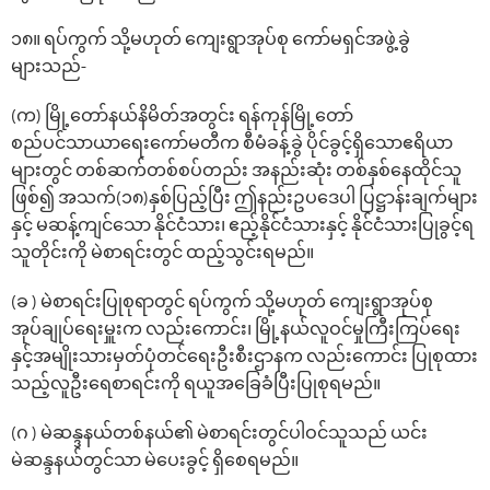
၁၈။ ရပ်ကွက် သို့မဟုတ် ကျေးရွာအုပ်စု ကော်မရှင်အဖွဲ့ခွဲ
များသည်-
(က) မြို့တော်နယ်နိမိတ်အတွင်း ရန်ကုန်မြို့တော်
စည်ပင်သာယာရေးကော်မတီက စီမံခန့်ခွဲ ပိုင်ခွင့်ရှိသောဧရိယာ
များတွင် တစ်ဆက်တစ်စပ်တည်း အနည်းဆုံး တစ်နှစ်နေထိုင်သူ
ဖြစ်၍ အသက်(၁၈)နှစ်ပြည့်ပြီး ဤနည်းဥပဒေပါ ပြဋ္ဌာန်းချက်များ
နှင့် မဆန့်ကျင်သော နိုင်ငံသား၊ ဧည့်နိုင်ငံသားနှင့် နိုင်ငံသားပြုခွင့်ရ
သူတိုင်းကို မဲစာရင်းတွင် ထည့်သွင်းရမည်။
(ခ ) မဲစာရင်းပြုစုရာတွင် ရပ်ကွက် သို့မဟုတ် ကျေးရွာအုပ်စု
အုပ်ချုပ်ရေးမှူးက လည်းကောင်း၊ မြို့နယ်လူဝင်မှုကြီးကြပ်ရေး
နှင့်အမျိုးသားမှတ်ပုံတင်ရေးဦးစီးဌာနက လည်းကောင်း ပြုစုထား
သည့်လူဦးရေစာရင်းကို ရယူအခြေခံပြီးပြုစုရမည်။
(ဂ ) မဲဆန္ဒနယ်တစ်နယ်၏ မဲစာရင်းတွင်ပါဝင်သူသည် ယင်း
မဲဆန္ဒနယ်တွင်သာ မဲ‌ပေးခွင့် ရှိ‌စေရမည်။