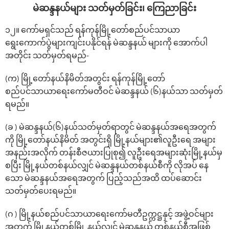
မဲဆန္ဒနယ်များ သတ်မှတ်ခြင်း၊ ‌ကြေညာခြင်း
၁၂။ ကော်မရှင်သည် ရန်ကုန်မြို့တော်စည်ပင်သာယာ
ရွေးကောက်ပွဲများကျင်းပနိုင်ရန် မဲဆန္ဒနယ် များကို အောက်ပါ
အတိုင်း သတ်မှတ်ရမည်-
(က) မြို့တော်နယ်နိမိတ်အတွင်း ရန်ကုန်မြို့တော်
စည်ပင်သာယာရေးကော်မတီဝင် မဲဆန္ဒနယ် (၆)နယ်သာ သတ်မှတ်
ရမည်။
(ခ ) မဲဆန္ဒနယ်(၆)နယ်သတ်မှတ်ရာတွင် မဲဆန္ဒနယ်အရေအတွက်
ကို မြို့တော်နယ်နိမိတ် အတွင်းရှိ မြို့နယ်များ၏လူဦးရေ အများ
အနည်းအလိုက် တန်းစီဇယားပြုစု၍ လူဦးရေအများဆုံးမြို့နယ်မှ
စပြီး မြို့နယ်တစ်နယ်လျှင် မဲဆန္ဒနယ်တစ်နယ်စီကို လိုအပ် နေ
သော မဲဆန္ဒနယ်အရေအတွက် ပြည့်သည်အထိ ထပ်ဆောင်း
သတ်မှတ်ပေးရမည်။
(ဂ ) မြို့နယ်စည်ပင်သာယာရေးကော်မတီဥက္ကဋ္ဌနှင့် အဖွဲ့ဝင်များ
အတွက် မြို့နယ်တစ်မြို့ နယ်လျှင် မဲဆန္ဒနယ် တစ်နယ်စီအဖြစ်