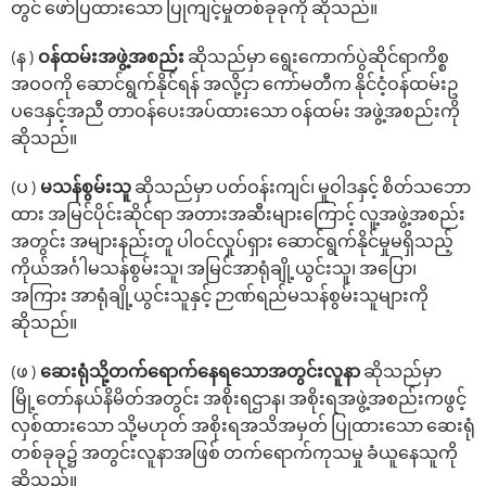
တွင် ဖော်ပြထားသော ပြုကျင့်မှုတစ်ခုခုကို ဆိုသည်။
(န )
ဝန်ထမ်းအဖွဲ့အစည်း
ဆိုသည်မှာ ရွေးကောက်ပွဲဆိုင်ရာကိစ္စ
အဝဝကို ဆောင်ရွက်နိုင်ရန် အလို့ငှာ ကော်မတီက နိုင်ငံ့ဝန်ထမ်းဥ
ပ‌ဒေနှင့်အညီ တာဝန်ပေးအပ်ထားသော ဝန်ထမ်း အဖွဲ့အစည်းကို
ဆိုသည်။
(ပ )
မသန်စွမ်းသူ
ဆိုသည်မှာ ပတ်ဝန်းကျင်၊ မူဝါဒနှင့် စိတ်သဘော
ထား အမြင်ပိုင်းဆိုင်ရာ အတားအဆီးများကြောင့် လူ့အဖွဲ့အစည်း
အတွင်း အများနည်းတူ ပါဝင်လှုပ်ရှား ဆောင်ရွက်နိုင်မှုမရှိသည့်
ကိုယ်အင်္ဂါမသန်စွမ်းသူ၊ အမြင်အာရုံချို့ယွင်းသူ၊ အပြော၊
အကြား အာရုံချို့ယွင်းသူနှင့် ဉာဏ်ရည်မသန်စွမ်းသူများကို
ဆိုသည်။
(ဖ )
ဆေးရုံသို့တက်ရောက်နေရသောအတွင်းလူနာ
ဆိုသည်မှာ
မြို့တော်နယ်နိမိတ်အတွင်း အစိုးရဌာန၊ အစိုးရအဖွဲ့အစည်းကဖွင့်
လှစ်ထားသော သို့မဟုတ် အစိုးရအသိအမှတ် ပြုထားသော ဆေးရုံ
တစ်ခုခု၌ အတွင်းလူနာအဖြစ် တက်ရောက်ကုသမှု ခံယူနေသူကို
ဆိုသည်။