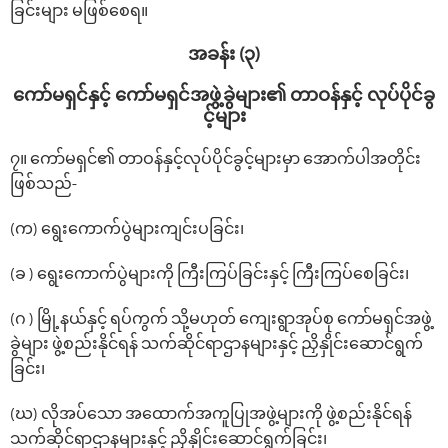
ခြင်းများ မဖြစ်စေရ။
အခန်း (၃)
ကော်မရှင်နှင့် ‌ကော်မရှင်အဖွဲ့ခွဲများ၏ တာဝန်နှင့် လုပ်ပိုင်ခွ
င့်များ
၇။ ‌ကော်မရှင်၏ တာဝန်နှင့်လုပ်ပိုင်ခွင့်များမှာ ‌အောက်ပါအတိုင်း
ဖြစ်သည်-
(က) ‌ရွေး‌ကောက်ပွဲများကျင်းပခြင်း၊
(ခ ) ‌ရွေး‌ကောက်ပွဲများကို ကြီးကြပ်ခြင်းနှင့် ကြီးကြပ်‌စေခြင်း၊
(ဂ ) မြို့နယ်နှင့် ရပ်ကွက် သို့မဟုတ် ကျေးရွာအုပ်စု ကော်မရှင်အဖွဲ့
ခွဲများ ဖွဲ့စည်းနိုင်ရန် သက်ဆိုင်ရာဌာနများနှင့် ညှိနှိုင်း‌ဆောင်ရွက်
ခြင်း၊
(ဃ) လိုအပ်သော အထောက်အကူပြုအဖွဲ့များကို ဖွဲ့စည်းနိုင်ရန်
သက်ဆိုင်ရာဌာနများနှင့် ညှိနှိုင်း‌ဆောင်ရွက်ခြင်း၊