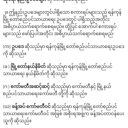
၂။ ဤနည်းဥပ‌ဒေများတွင်ပါရှိ‌သော စကားရပ်များသည် ရန်ကုန်
မြို့‌တော်စည်ပင်သာယာ‌ရေး ဥပ‌ဒေတွင် ပါရှိသည့်အတိုင်း
အဓိပ္ပာယ်သက်‌ရောက်‌စေရမည်။ ထို့ပြင် ‌အောက်ပါ စကားရပ်
များသည် ဖော်ပြပါအတိုင်း အဓိပ္ပာယ်သက်‌ရောက်‌စေရမည်-
(က)
ဥပ‌ဒေ
ဆိုသည်မှာ ရန်ကုန်မြို့တော်စည်ပင်သာယာရေးဥပဒေ
ကို ဆိုသည်။
(ခ )
မြို့‌တော်နယ်နိမိတ်
ဆိုသည်မှာ ရန်ကုန်မြို့‌တော်စည်ပင်
သာယာ‌ရေး နယ်နိမိတ်ကို ဆိုသည်။
(ဂ )
‌ကော်မတီအဆင့်ဆင့်
ဆိုသည်မှာ ‌ကော်မတီနှင့် မြို့နယ်
စည်ပင်သာယာ‌ရေး‌ကော်မတီ တို့ကို ဆိုသည်။
(ဃ)
ခန့်အပ် ‌ကော်မတီဝင်
ဆိုသည်မှာ ရန်ကုန်မြို့‌တော်စည်ပင်
သာယာ‌ရေးကော်မတီဝင် အဖြစ် အစိုးရအဖွဲ့က ခန့်အပ်တာဝန်ပေး
သူကို ဆိုသည်။