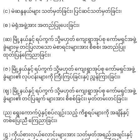
(င ) မဲဆန္ဒနယ်များ သတ်မှတ်ခြင်း၊ ပြင်ဆင်သတ်မှတ်ခြင်း၊
(စ ) မဲရုံအဖွဲ့အား အတည်ပြု‌ပေးခြင်း၊
(ဆ) မြို့နယ်နှင့် ရပ်ကွက် သို့မဟုတ် ကျေးရွာအုပ်စု ကော်မရှင်အဖွဲ့
ခွဲများမှ တင်ပြလာသော မဲစာရင်းများအား စိစစ်၊ အတည်ပြု၊
ထုတ်ပြန်‌ကြေညာခြင်း၊
(ဇ ) မြို့နယ်နှင့် ရပ်ကွက် သို့မဟုတ် ကျေးရွာအုပ်စု ကော်မရှင်အဖွဲ့
ခွဲများ၏ လုပ်ငန်းများကို ကြီးကြပ်ခြင်းနှင့် ညွှန်ကြားခြင်း၊
(ဈ ) မြို့နယ်နှင့် ရပ်ကွက် သို့မဟုတ် ကျေးရွာအုပ်စု ကော်မရှင်အဖွဲ့
ခွဲများ၏ တင်ပြချက် များအား စိစစ်ခြင်း၊ မှတ်တမ်းတင်ခြင်း၊
(ည) ‌ရွေး‌ကောက်ပွဲနှင့်စပ်လျဉ်းသည့် ကိစ္စရပ်များကို အချိန်နှင့်
တစ်‌ပြေးညီ ‌ကြေညာခြင်း၊
(ဋ ) ကိုယ်စားလှယ်‌လောင်းများအား သတ်မှတ်အရည်အချင်းနှင့်