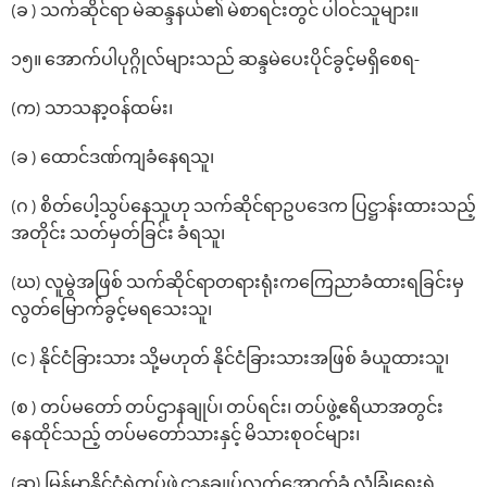
(ခ ) သက်ဆိုင်ရာ မဲဆန္ဒနယ်၏ မဲစာရင်းတွင် ပါဝင်သူများ။
၁၅။ ‌အောက်ပါပုဂ္ဂိုလ်များသည် ဆန္ဒမဲ‌ပေးပိုင်ခွင့်မရှိ‌စေရ-
(က) သာသနာ့ဝန်ထမ်း၊
(ခ ) ‌ထောင်ဒဏ်ကျခံ‌နေရသူ၊
(ဂ ) စိတ်‌ပေါ့သွပ်‌နေသူဟု သက်ဆိုင်ရာဥပ‌ဒေက ပြဋ္ဌာန်းထားသည့်
အတိုင်း သတ်မှတ်ခြင်း ခံရသူ၊
(ဃ) လူမွဲအဖြစ် သက်ဆိုင်ရာတရားရုံးက‌ကြေညာခံထားရခြင်းမှ
လွတ်‌မြောက်ခွင့်မရ‌သေးသူ၊
(င ) နိုင်ငံခြားသား သို့မဟုတ် နိုင်ငံခြားသားအဖြစ် ခံယူထားသူ၊
(စ ) တပ်မတော် တပ်ဌာနချုပ်၊ တပ်ရင်း၊ တပ်ဖွဲ့ဧရိယာအတွင်း
နေထိုင်သည့် တပ်မတော်သားနှင့် မိသားစုဝင်များ၊
(ဆ) မြန်မာနိုင်ငံရဲတပ်ဖွဲ့ဌာနချုပ်လက်အောက်ခံ လုံခြုံရေးရဲ