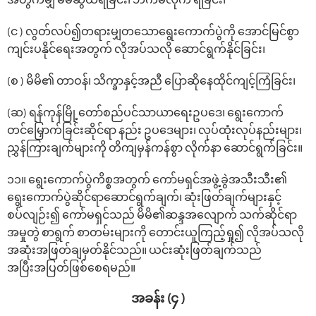
အတွက်မျှ မဲမဆွယ်ရခြင်း၊ ဘက်မလိုက် ရခြင်း၊
(င ) လွတ်လပ်၍တရားမျှတသောရွေးကောက်ပွဲကို အောင်မြင်စွာ
ကျင်းပနိုင်ရေးအတွက် လိုအပ်သလို ဆောင်ရွက်နိုင်ခြင်း၊
(စ ) မိမိ၏ တာဝန်၊ သိက္ခာနှင့်အညီ ပြောဆိုနေထိုင်ကျင့်ကြံခြင်း၊
(ဆ) ရန်ကုန်မြို့တော်စည်ပင်သာယာရေးဥပဒေ၊ ရွေးကောက်
တင်မြှောက်ခြင်းဆိုင်ရာ နည်း ဥပဒေများ၊ လုပ်ထုံးလုပ်နည်းများ၊
ညွှန်ကြားချက်များကို တိကျမှန်ကန်စွာ လိုက်နာ ဆောင်ရွက်ခြင်း။
၁၁။ ရွေးကောက်ပွဲကိစ္စအတွက် ကော်မရှင်အဖွဲ့ခွဲအသီးသီး၏
ရွေးကောက်ပွဲဆိုင်ရာဆောင်ရွက်ချက်၊ ဆုံးဖြတ်ချက်များနှင့်
စပ်လျဉ်း၍ ကော်မရှင်သည် မိမိ၏ဆန္ဒအလျောက် သက်ဆိုင်ရာ
အမှုတွဲ စာရွက် စာတမ်းများကို တောင်းယူကြည့်ရှု၍ လိုအပ်သလို
အဆုံးအဖြတ်ချမှတ်နိုင်သည်။ ယင်းဆုံးဖြတ်ချက်သည်
အပြီးအပြတ်ဖြစ်စေရမည်။
အခန်း (၄ )