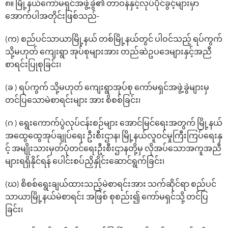
၈။ မြို့နယ်‌ကော်မရှင်အဖွဲ့ခွဲ၏ တာဝန်နှင့်လုပ်ပိုင်ခွင့်များမှာ
‌အောက်ပါအတိုင်းဖြစ်သည်-
(က) စည်ပင်သာယာမြို့နယ် တစ်မြို့နယ်တွင် ပါဝင်သည့် ရပ်ကွက်
သို့မဟုတ် ကျေးရွာ အုပ်စုများအား တည်ဆဲဥပ‌ဒေများနှင့်အညီ
စာရင်းပြုစုခြင်း၊
(ခ ) ရပ်ကွက် သို့မဟုတ် ကျေးရွာအုပ်စု ကော်မရှင်အဖွဲ့ခွဲများမှ
တင်ပြသောမဲစာရင်းများ အား စိစစ်ခြင်း၊
(ဂ ) ရွေးကောက်ပွဲလုပ်ငန်းစဉ်များ အောင်မြင်ရေးအတွက် မြို့နယ်
အထွေထွေအုပ်ချုပ်ရေး ဦးစီးဌာန၊ မြို့နယ်လူဝင်မှုကြီးကြပ်ရေးနှ
င့် အမျိုးသားမှတ်ပုံတင်ရေးဦးစီးဌာနတို့မှ လိုအပ်သောအကူအညီ
များရရှိနိုင်ရန် ပေါင်းစပ်ညှိနှိုင်းဆောင်ရွက်ခြင်း၊
(ဃ) စိစစ်‌ရွေးချယ်ထားသည့်မဲစာရင်းအား သက်ဆိုင်ရာ စည်ပင်
သာယာမြို့နယ်မဲစာရင်း အဖြစ် စုစည်း၍ ကော်မရှင်သို့ တင်ပြ
ခြင်း၊