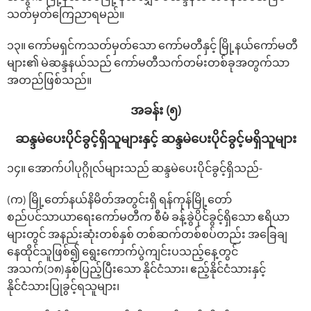
သတ်မှတ်ကြေညာရမည်။
၁၃။ ကော်မရှင်ကသတ်မှတ်သော ကော်မတီနှင့် မြို့နယ်ကော်မတီ
များ၏ မဲဆန္ဒနယ်သည် ကော်မတီသက်တမ်းတစ်ခုအတွက်သာ
အတည်ဖြစ်သည်။
အခန်း (၅)
ဆန္ဒမဲ‌ပေးပိုင်ခွင့်ရှိသူများနှင့် ဆန္ဒမဲ‌ပေးပိုင်ခွင့်မရှိသူများ
၁၄။ ‌အောက်ပါပုဂ္ဂိုလ်များသည် ဆန္ဒမဲ‌ပေးပိုင်ခွင့်ရှိသည်-
(က) မြို့တော်နယ်နိမိတ်အတွင်းရှိ ရန်ကုန်မြို့တော်
စည်ပင်သာယာရေးကော်မတီက စီမံ ခန့်ခွဲပိုင်ခွင့်ရှိသော ဧရိယာ
များတွင် အနည်းဆုံးတစ်နှစ် တစ်ဆက်တစ်စပ်တည်း အခြေချ
နေထိုင်သူဖြစ်၍ ရွေးကောက်ပွဲကျင်းပသည့်နေ့တွင်
အသက်(၁၈)နှစ်ပြည့်ပြီးသော နိုင်ငံသား၊ ဧည့်နိုင်ငံသားနှင့်
နိုင်ငံသားပြုခွင့်ရသူများ၊