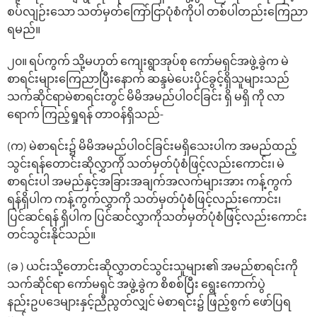
စပ်လျဉ်းသော သတ်မှတ်ကြော်ငြာပုံစံကိုပါ တစ်ပါတည်းကြေညာ
ရမည်။
၂၀။ ရပ်ကွက် သို့မဟုတ် ကျေးရွာအုပ်စု ကော်မရှင်အဖွဲ့ခွဲက မဲ
စာရင်းများကြေညာပြီးနောက် ဆန္ဒမဲပေးပိုင်ခွင့်ရှိသူများသည်
သက်ဆိုင်ရာမဲစာရင်းတွင် မိမိအမည်ပါဝင်ခြင်း ရှိ မရှိ ကို လာ
ရောက် ကြည့်ရှုရန် တာဝန်ရှိသည်-
(က) မဲစာရင်း၌ မိမိအမည်ပါဝင်ခြင်းမရှိသေးပါက အမည်ထည့်
သွင်းရန်တောင်းဆိုလွှာကို သတ်မှတ်ပုံစံဖြင့်လည်းကောင်း၊ မဲ
စာရင်းပါ အမည်နှင့်အခြားအချက်အလက်များအား ကန့်ကွက်
ရန်ရှိပါက ကန့်ကွက်လွှာကို သတ်မှတ်ပုံစံဖြင့်လည်းကောင်း၊
ပြင်ဆင်ရန် ရှိပါက ပြင်ဆင်လွှာကိုသတ်မှတ်ပုံစံဖြင့်လည်းကောင်း
တင်သွင်းနိုင်သည်။
(ခ ) ယင်းသို့တောင်းဆိုလွှာတင်သွင်းသူများ၏ အမည်စာရင်းကို
သက်ဆိုင်ရာ ကော်မရှင် အဖွဲ့ခွဲက စိစစ်ပြီး ရွေးကောက်ပွဲ
နည်းဥပဒေများနှင့်ညီညွတ်လျှင် မဲစာရင်း၌ ဖြည့်စွက် ဖော်ပြရ