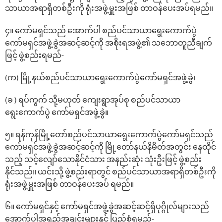
သာယာအရာရှိတစ်ဦးကို ရုံးအဖွဲ့မှူးအဖြစ် တာဝန်‌ပေးအပ်ရမည်။
၄။ ကော်မရှင်သည် အောက်ပါ စည်ပင်သာယာရွေးကောက်ပွဲ
ကော်မရှင်အဖွဲ့ခွဲအဆင့်ဆင့်ကို အစိုးရအဖွဲ့၏ သဘောတူညီချက်
ဖြင့် ဖွဲ့စည်းရမည်-
(က) မြို့နယ်‌စည်ပင်သာယာရွေးကောက်ပွဲကော်မရှင်အဖွဲ့ခွဲ၊
(ခ ) ရပ်ကွက် သို့မဟုတ် ကျေးရွာအုပ်စု စည်ပင်သာယာ
ရွေးကောက်ပွဲ ကော်မရှင်အဖွဲ့ခွဲ။
၅။ ရန်ကုန်မြို့တော်‌စည်ပင်သာယာရွေးကောက်ပွဲကော်မရှင်သည်
ကော်မရှင်အဖွဲ့ခွဲအဆင့်ဆင့်ကို မြို့‌တော်နယ်နိမိတ်အတွင်း နေထိုင်
သည့် သင့်‌လျော်‌သောနိုင်ငံသား အနည်းဆုံး သုံးဦးဖြင့် ဖွဲ့စည်း
နိုင်သည်။ ယင်းသို့ ဖွဲ့စည်းရာတွင် စည်ပင်သာယာအရာရှိတစ်ဦးကို
ရုံးအဖွဲ့မှူးအဖြစ် တာဝန်‌ပေးအပ် ရမည်။
၆။ ကော်မရှင်နှင့် ကော်မရှင်အဖွဲ့ခွဲအဆင့်ဆင့်ရှိပုဂ္ဂိုလ်များသည်
အောက်ပါအရည်အချင်းများနှင့် ပြည့်စုံရမည်-