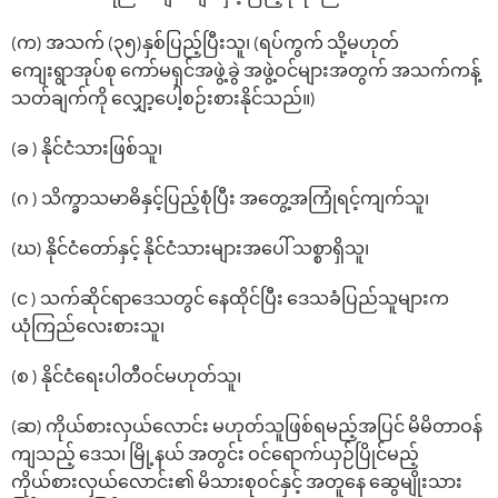
(က) အသက် (၃၅)နှစ်ပြည့်ပြီးသူ၊ (ရပ်ကွက် သို့မဟုတ်
ကျေးရွာအုပ်စု ကော်မရှင်အဖွဲ့ခွဲ အဖွဲ့ဝင်များအတွက် အသက်ကန့်
သတ်ချက်ကို လျှော့ပေါ့စဉ်းစားနိုင်သည်။)
(ခ ) နိုင်ငံသားဖြစ်သူ၊
(ဂ ) သိက္ခာသမာဓိနှင့်ပြည့်စုံပြီး အတွေ့အကြုံရင့်ကျက်သူ၊
(ဃ) နိုင်ငံတော်နှင့် နိုင်ငံသားများအပေါ် သစ္စာရှိသူ၊
(င ) သက်ဆိုင်ရာဒေသတွင် နေထိုင်ပြီး ဒေသခံပြည်သူများက
ယုံကြည်လေးစားသူ၊
(စ ) နိုင်ငံရေးပါတီဝင်မဟုတ်သူ၊
(ဆ) ကိုယ်စားလှယ်လောင်း မဟုတ်သူဖြစ်ရမည့်အပြင် မိမိတာဝန်
ကျသည့် ဒေသ၊ မြို့နယ် အတွင်း ဝင်ရောက်ယှဉ်ပြိုင်မည့်
ကိုယ်စားလှယ်လောင်း၏ မိသားစုဝင်နှင့် အတူနေ ဆွေမျိုးသား