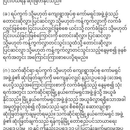
ငြင်းပယ်ရန် ဆုံးဖြတ်နိုင်သည်။
(ခ ) ရပ်ကွက် သို့မဟုတ် ကျေးရွာအုပ်စု ကော်မရှင်အဖွဲ့ခွဲသည်
တောင်းဆိုလွှာ၊ ပြင်ဆင်လွှာ သို့မဟုတ် ကန့်ကွက်လွှာကို လက်ခံ
လျှင်ဖြစ်စေ၊ ငြင်းပယ်လျှင်ဖြစ်စေ ယင်းသို့ လက်ခံခြင်း သို့မဟုတ်
ငြင်းပယ်ခြင်းဖြစ်ကြောင်းကို တောင်းဆိုလွှာ၊ ပြင်ဆင်လွှာ
သို့မဟုတ် ကန့်ကွက်လွှာတင်သွင်းသူထံသို့ တောင်းဆိုလွှာ၊
ပြင်ဆင်လွှာ သို့မဟုတ် ကန့်ကွက်လွှာတင်သွင်းသည့်နေ့မှစ၍ ခုနစ်
ရက်အတွင်း အကြောင်းကြားစာပေးပို့ရမည်။
(ဂ ) သက်ဆိုင်ရာ ရပ်ကွက် သို့မဟုတ် ကျေးရွာအုပ်စု ကော်မရှင်
အဖွဲ့ခွဲ၏ ဆုံးဖြတ်ချက်ကို မကျေနပ်လျှင် နည်းဥပဒေခွဲ (ခ)အရ
ပေးပို့သည့်အကြောင်းကြားစာကို လက်ခံရရှိသည့် နေ့မှစ၍ သုံး
ရက်အတွင်း သက်ဆိုင်ရာမြို့နယ်ကော်မရှင်အဖွဲ့ခွဲသို့ အယူခံ
နိုင်သည်။ မြို့နယ်ကော်မရှင်အဖွဲ့ခွဲသည် အယူခံလွှာရရှိသောအခါ
အမှုတွဲဖွင့်လှစ်၍ လိုအပ်သည် များ စိစစ်ပြီး ဆောလျင်စွာ
ဆုံးဖြတ်ချက်ချမှတ်ရမည်။ သက်ဆိုင်ရာမြို့နယ်ကော်မရှင် အဖွဲ့
ခွဲ၏ ဆုံးဖြတ်ချက်သည် ရန်ကုန်မြို့တော်စည်ပင်သာယာရေး
ဥပဒေ ပုဒ်မ ၂၀ နှင့် ဤနည်းဥပဒေ ၁၁ ပါ ပြဋ္ဌာန်းချက်များမှအပ