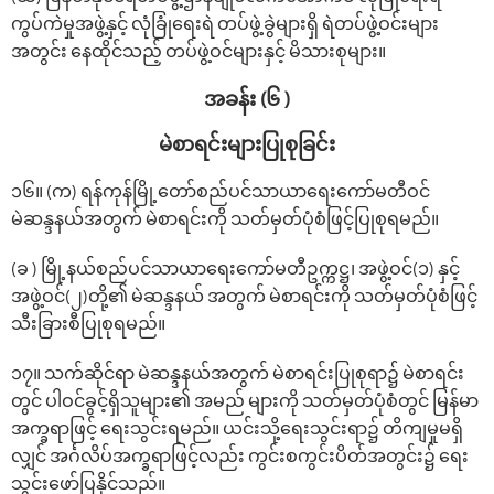
ကွပ်ကဲမှုအဖွဲ့နှင့် လုံခြုံရေးရဲ တပ်ဖွဲ့ခွဲများရှိ ရဲတပ်ဖွဲ့ဝင်းများ
အတွင်း နေထိုင်သည့် တပ်ဖွဲ့ဝင်များနှင့် မိသားစုများ။
အခန်း (၆ )
မဲစာရင်းများပြုစုခြင်း
၁၆။ (က) ရန်ကုန်မြို့တော်စည်ပင်သာယာရေးကော်မတီဝင်
မဲဆန္ဒနယ်အတွက် မဲစာရင်းကို သတ်မှတ်ပုံစံဖြင့်ပြုစုရမည်။
(ခ ) မြို့နယ်စည်ပင်သာယာရေးကော်မတီဥက္ကဋ္ဌ၊ အဖွဲ့ဝင်(၁) နှင့်
အဖွဲ့ဝင်(၂)တို့၏ မဲဆန္ဒနယ် အတွက် မဲစာရင်းကို သတ်မှတ်ပုံစံဖြင့်
သီးခြားစီပြုစုရမည်။
၁၇။ သက်ဆိုင်ရာ မဲဆန္ဒနယ်အတွက် မဲစာရင်းပြုစုရာ၌ မဲစာရင်း
တွင် ပါဝင်ခွင့်ရှိသူများ၏ အမည် များကို သတ်မှတ်ပုံစံတွင် မြန်မာ
အက္ခရာဖြင့် ‌ရေးသွင်းရမည်။ ယင်းသို့‌ရေးသွင်းရာ၌ တိကျမှုမရှိ
လျှင် အင်္ဂလိပ်အက္ခရာဖြင့်လည်း ကွင်းစကွင်းပိတ်အတွင်း၌ ‌ရေး
သွင်း‌ဖော်ပြနိုင်သည်။