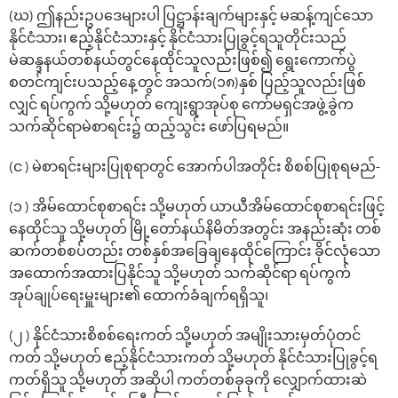
(ဃ) ဤနည်းဥပဒေများပါ ပြဋ္ဌာန်းချက်များနှင့် မဆန့်ကျင်သော
နိုင်ငံသား၊ ဧည့်နိုင်ငံသားနှင့် နိုင်ငံသားပြုခွင့်ရသူတိုင်းသည်
မဲဆန္ဒနယ်တစ်နယ်တွင်နေထိုင်သူလည်းဖြစ်၍ ရွေးကောက်ပွဲ
စတင်ကျင်းပသည့်နေ့တွင် အသက်(၁၈)နှစ် ပြည့်သူလည်းဖြစ်
လျှင် ရပ်ကွက် သို့မဟုတ် ကျေးရွာအုပ်စု ကော်မရှင်အဖွဲ့ခွဲက
သက်ဆိုင်ရာမဲစာရင်း၌ ထည့်သွင်း ဖော်ပြရမည်။
(င ) မဲစာရင်းများပြုစုရာတွင် အောက်ပါအတိုင်း စိစစ်ပြုစုရမည်-
(၁ ) အိမ်ထောင်စုစာရင်း သို့မဟုတ် ယာယီအိမ်ထောင်စုစာရင်းဖြင့်
နေထိုင်သူ သို့မဟုတ် မြို့တော်နယ်နိမိတ်အတွင်း အနည်းဆုံး တစ်
ဆက်တစ်စပ်တည်း တစ်နှစ်အခြေချနေထိုင်ကြောင်း ခိုင်လုံသော
အထောက်အထားပြနိုင်သူ သို့မဟုတ် သက်ဆိုင်ရာ ရပ်ကွက်
အုပ်ချုပ်ရေးမှူးများ၏ ထောက်ခံချက်ရရှိသူ၊
(၂ ) နိုင်ငံသားစိစစ်ရေးကတ် သို့မဟုတ် အမျိုးသားမှတ်ပုံတင်
ကတ် သို့မဟုတ် ဧည့်နိုင်ငံသားကတ် သို့မဟုတ် နိုင်ငံသားပြုခွင့်ရ
ကတ်ရှိသူ သို့မဟုတ် အဆိုပါ ကတ်တစ်ခုခုကို လျှောက်ထားဆဲ