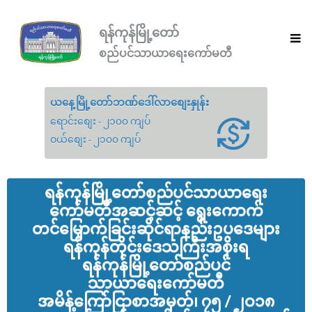
ရန်ကုန်မြို့တော်
စည်ပင်သာယာရေးကော်မတီ
ယနေ့မြို့တော်ဘဏ်ဒေါ်လာစျေးနှုန်း
ရောင်းစျေး - ၂၁၀၀ ကျပ်
ဝယ်စျေး - ၂၁၀၀ ကျပ်
ရန်ကုန်မြို့‌တော်စည်ပင်သာယာ‌ရေး
ကော်မတီအဆင့်ဆင့် ရွေး‌ကောက်
တင်မြှောက်ခြင်းဆိုင်ရာနည်းဥပ‌ဒေများ
ရန်ကုန်တိုင်း‌ဒေသကြီးအစိုးရ
ရန်ကုန်မြို့‌တော်စည်ပင်
သာယာ‌ရေး‌ကော်မတီ
အမိန့်‌ကြော်ငြာစာအမှတ်၊ ၇၅ / ၂ဝ၁၈