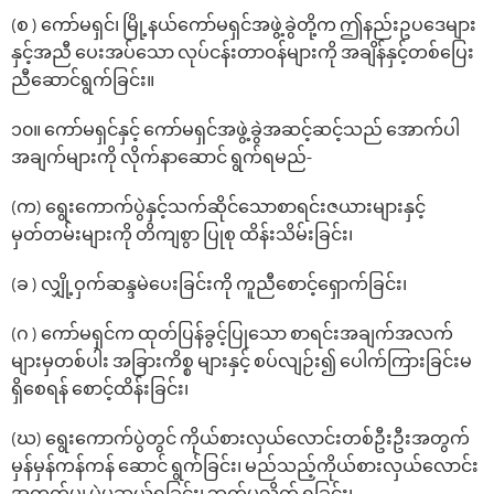
(စ ) ကော်မရှင်၊ မြို့နယ်ကော်မရှင်အဖွဲ့ခွဲတို့က ဤနည်းဥပဒေများ
နှင့်အညီ ပေးအပ်သော လုပ်ငန်းတာဝန်များကို အချိန်နှင့်တစ်ပြေး
ညီဆောင်ရွက်ခြင်း။
၁၀။ ကော်မရှင်နှင့် ကော်မရှင်အဖွဲ့ခွဲအဆင့်ဆင့်သည် အောက်ပါ
အချက်များကို လိုက်နာဆောင် ရွက်ရမည်-
(က) ရွေးကောက်ပွဲနှင့်သက်ဆိုင်သောစာရင်းဇယားများနှင့်
မှတ်တမ်းများကို တိကျစွာ ပြုစု ထိန်းသိမ်းခြင်း၊
(ခ ) လျှို့ဝှက်ဆန္ဒမဲပေးခြင်းကို ကူညီစောင့်ရှောက်ခြင်း၊
(ဂ ) ကော်မရှင်က ထုတ်ပြန်ခွင့်ပြုသော စာရင်းအချက်အလက်
များမှတစ်ပါး အခြားကိစ္စ များနှင့် စပ်လျဉ်း၍ ပေါက်ကြားခြင်းမ
ရှိစေရန် စောင့်ထိန်းခြင်း၊
(ဃ) ရွေးကောက်ပွဲတွင် ကိုယ်စားလှယ်လောင်းတစ်ဦးဦးအတွက်
မှန်မှန်ကန်ကန် ဆောင် ရွက်ခြင်း၊ မည်သည့်ကိုယ်စားလှယ်လောင်း