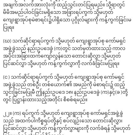
အချက်အလက်အားလုံးကို ထည့်သွင်းတင်ပြရမည်။ သို့ရာတွင်
မိမိအမည်ပါဝင်ခြင်းမရှိသော အခြားရပ်ကွက် သို့မဟုတ်
ကျေးရွာအုပ်စုမဲစာရင်း၌ပါရှိသော ပုဂ္ဂိုလ်များကို ကန့်ကွက်ခြင်းမ
ပြုရ။
(ဃ) သက်ဆိုင်ရာရပ်ကွက် သို့မဟုတ် ကျေးရွာအုပ်စု ကော်မရှင်
အဖွဲ့ခွဲသည် နည်းဥပဒေခွဲ (က)တွင် သတ်မှတ်ထားသည့် ကာလ
အပိုင်းအခြားထက်ကျော်လွန်သော တောင်းဆိုလွှာ သို့မဟုတ်
ပြင်ဆင်လွှာ သို့မဟုတ် ကန့်ကွက်လွှာကို လက်ခံခြင်းမပြုရ။
(င ) သက်ဆိုင်ရာရပ်ကွက် သို့မဟုတ် ကျေးရွာအုပ်စု ကော်မရှင်
အဖွဲ့ခွဲသည် တစ်ဦး တစ်ယောက်၏ အမည်ကို မဲစာရင်း၌ ထည့်
သွင်းခြင်းမပြုမီ ဤနည်းဥပဒေ ၁၈၊ နည်းဥပဒေခွဲ (က)နှင့်(ခ )တို့
တွင် ပြဋ္ဌာန်းထားသည့်အတိုင်း စိစစ်ရမည်။
၂၂။ (က) ရပ်ကွက် သို့မဟုတ် ကျေးရွာအုပ်စု ကော်မရှင်အဖွဲ့ခွဲ
သည် အထက်ပါကိစ္စရပ်တို့နှင့် စပ်လျဉ်းသော တောင်းဆိုလွှာ၊
ပြင်ဆင်လွှာ သို့မဟုတ် ကန့်ကွက်လွှာများကို လက်ခံရန် သို့မဟုတ်