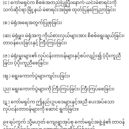
(င ) ကော်မရှင်က စိစစ်အတည်ပြုပြီးနောက် ယင်းမဲစာရင်းကို
သက်ဆိုင်ရာ မြို့နယ် မဲစာရင်းအဖြစ် ထုတ်ပြန်ကြေညာခြင်း၊
(စ ) မဲရုံအ‌ရေအတွက်ပြုစုခြင်း၊
(ဆ) မဲရုံမှူး၊ မဲရုံအကူ ကိုယ်စားလှယ်များအား စိစစ်‌ရွေးချယ်ခြင်း၊
တာဝန်‌ပေးခြင်းနှင့် ကြီးကြပ်ခြင်း၊
(ဇ ) မဲရုံးမှူးများ၏ လုပ်ငန်းတာဝန်များနှင့်စပ်လျဉ်း၍ ပံ့ပိုးကူညီ
ခြင်း၊ ပံ့ပိုးကူညီစေခြင်း၊
(ဈ ) ‌ရွေး‌ကောက်ပွဲများကျင်းပခြင်း၊
(ည) ‌ရွေး‌ကောက်ပွဲများကို ကြီးကြပ်ခြင်း၊ ကြီးကြပ်‌စေခြင်း၊
(ဋ ) ‌ကော်မရှင်က ‌ဤနည်းဥပဒေများနှင့်အညီ ပေးအပ်‌သော
လုပ်ငန်းတာဝန်များကို ဆောင် ရွက်ခြင်း။
၉။ ရပ်ကွက်‌ သို့မဟုတ် ကျေးရွာအုပ်စု ကော်မရှင်အဖွဲ့ခွဲ၏ တာဝန်