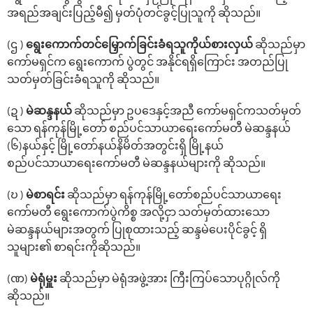
အရည်အချင်းပြည့်မီ၍ မှတ်ပုံတင်ခွင့်ပြုသူကို ဆိုသည်။
(ဌ )
‌ရွေး‌ကောက်တင်‌မြှောက်ခြင်းခံရသူကိုယ်စားလှယ်
ဆိုသည်မှာ
‌ကော်မရှင်က ရွေးကောက် ပွဲတွင် အနိုင်ရရှိ‌ကြောင်း အတည်ပြု
သတ်မှတ်ခြင်းခံရသူကို ဆိုသည်။
(ဍ )
မဲဆန္ဒနယ်
ဆိုသည်မှာ ဥပဒေနှင့်အညီ ကော်မရှင်ကသတ်မှတ်
သော ရန်ကုန်မြို့တော် စည်ပင်သာယာရေးကော်မတီ မဲဆန္ဒနယ်
(၆)နယ်နှင့် မြို့တော်နယ်နိမိတ်အတွင်းရှိ မြို့နယ်
စည်ပင်သာယာရေးကော်မတီ မဲဆန္ဒနယ်များကို ဆိုသည်။
(ဎ )
မဲစာရင်း
ဆိုသည်မှာ ‌ရန်ကုန်မြို့တော်စည်ပင်သာယာရေး
ကော်မတီ ရွေး‌ကောက်ပွဲကိစ္စ အလို့ငှာ သတ်မှတ်ထားသော
မဲဆန္ဒနယ်များအတွက် ပြုစုထားသည့် ဆန္ဒမဲပေးပိုင်ခွင့် ရှိ
သူများ၏ စာရင်းကိုဆိုသည်။
(ဏ)
မဲရုံမှူး
ဆိုသည်မှာ မဲရုံအဖွဲ့အား ကြီးကြပ်‌သောပုဂ္ဂိုလ်ကို
ဆိုသည်။