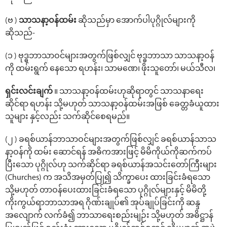
(ဗ )
သာသနာ့ဝန်ထမ်း
ဆိုသည်မှာ အောက်ပါပုဂ္ဂိုလ်များကို
ဆိုသည်-
(၁ ) ဗုဒ္ဓဘာသာဝင်များအတွက်ဖြစ်လျှင် ဗုဒ္ဓဘာသာ သာသနာ့ဝန်
ကို ထမ်းရွက် နေသော ရဟန်း၊ သာမဏေ၊ ဖိုးသူတော်၊ မယ်သီလ၊
ရှင်းလင်းချက်
။ သာသနာ့ဝန်ထမ်းဟုဆိုရာတွင် သာသနာရေး
ဆိုင်ရာ ရဟန်း သို့မဟုတ် သာသနာ့ဝန်ထမ်းအဖြစ် ခေတ္တခံယူထား
သူများ နှင့်လည်း သက်ဆိုင်စေရမည်။
(၂ ) ခရစ်ယာန်ဘာသာဝင်များအတွက်ဖြစ်လျှင် ခရစ်ယာန်သာသ
နာ့ဝန်ကို ထမ်း ဆောင်ရန် အဓိကအားဖြင့် မိမိကိုယ်ကိုဆက်ကပ်
ပြီးသော ပုဂ္ဂိုလ်ဟု သက်ဆိုင်ရာ ခရစ်ယာန်အသင်းတော်ကြီးများ
(Churches) က အသိအမှတ်ပြု၍ သိက္ခာပေး ထားခြင်းခံရသော
သို့မဟုတ် တာဝန်ပေးထားခြင်းခံရသော ပုဂ္ဂိုလ်များနှင့် မိမိတို့
ကိုးကွယ်ရာဘာသာအရ ဂိုဏ်းချုပ်၏ အုပ်ချုပ်ခြင်းကို ဆန္ဒ
အလျောက် လက်ခံ၍ ဘာသာရေးစည်းမျဉ်း သို့မဟုတ် အဓိဋ္ဌာန်