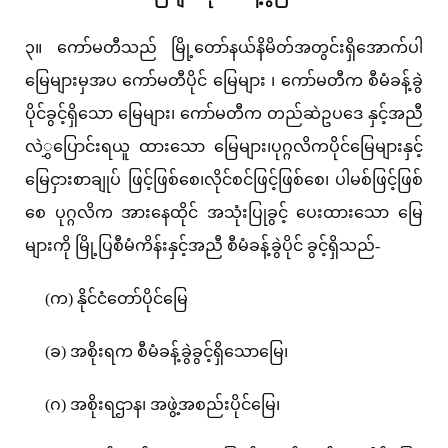
၃။ ကော်မတီသည် မြို့တော်နယ်နိမိတ်အတွင်းရှိအောက်ပါ
မြေများမှအပ ကော်မတီပိုင် မြေများ ၊ ကော်မတီက စီမံခန့်ခွဲ
ပိုင်ခွင့်ရှိသော မြေများ၊ ကော်မတီက တည်ဆဲဥပဒေ နှင့်အညီ
လဲွှပြောင်းရယူ ထားသော မြေများ၊ပုဂ္ဂလိကပိုင်မြေများနှင့်
မြေငှားစာချုပ် ဖြင့်ဖြစ်စေ၊လိုင်စင်ဖြင့်ဖြစ်စေ၊ ပါမစ်ဖြင့်ဖြစ်
စေ ပုဂ္ဂလိက အားနေထိုင် အသုံးပြုခွင့် ပေးထားသော မြေ
များကို မြို့ပြစီမံကိန်းနှင့်အညီ စီမံခန့်ခွဲပိုင် ခွင့်ရှိသည်-
(က) နိုင်ငံတော်ပိုင်မြေ
(ခ) အစိုးရက စီမံခန့်ခွဲခွင့်ရှိသောမြေ၊
(ဂ) အစိုးရဌာန၊ အဖွဲ့အစည်းပိုင်မြေ၊