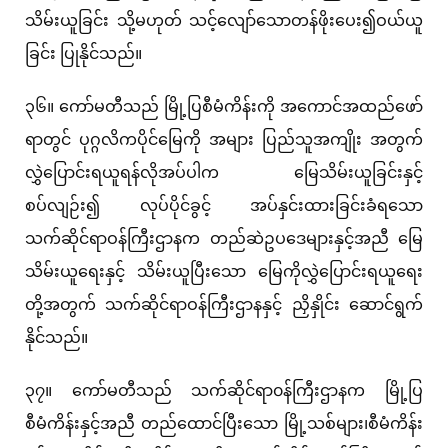
သိမ်းယူခြင်း သို့မဟုတ် သင့်လျော်သောတန်ဖိုးပေး၍ဝယ်ယူ
ခြင်း ပြုနိုင်သည်။
၃၆။ ကော်မတီသည် မြို့ပြစီမံကိန်းကို အကောင်အထည်ဖော်
ရာတွင် ပုဂ္ဂလိကပိုင်မြေကို အများ ပြည်သူအကျိုး အတွက်
လွှဲပြောင်းရယူရန်လိုအပ်ပါက မြေသိမ်းယူခြင်းနှင့်
စပ်လျဉ်း၍ လုပ်ပိုင်ခွင့် အပ်နှင်းထားခြင်းခံရသော
သက်ဆိုင်ရာဝန်ကြီးဌာနက တည်ဆဲဥပဒေများနှင့်အညီ မြေ
သိမ်းယူရေးနှင့် သိမ်းယူပြီးသော မြေကိုလွှဲပြောင်းရယူရေး
တို့အတွက် သက်ဆိုင်ရာဝန်ကြီးဌာနနှင့် ညှိနှိုင်း ဆောင်ရွက်
နိုင်သည်။
၃၇။ ကော်မတီသည် သက်ဆိုင်ရာ၀န်ကြီးဌာနက မြို့ပြ
စီမံကိန်းနှင့်အညီ တည်ထောင်ပြီးသော မြို့သစ်များ၊စီမံကိန်း