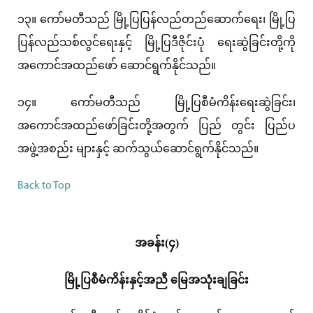
၁၃။ ကော်မတီသည် မြို့ပြပြန်လည်တည်ဆောက်ရေး၊ မြို့ပြ
ပြန်လည်သစ်လွင်ရေးနှင့် မြို့ပြဒီဇိုင်းပုံ ရေးဆွဲခြင်းတို့ကို
အကောင်အထည်ဖော် ဆောင်ရွက်နိုင်သည်။
၁၄။ ကော်မတီသည် မြို့ပြစီမံကိန်းရေးဆွဲခြင်း၊
အကောင်အထည်ဖော်ခြင်းတို့အတွက် ပြည် တွင်း ပြည်ပ
အဖွဲ့အစည်း များနှင့် ဆက်သွယ်ဆောင်ရွက်နိုင်သည်။
Back to Top
အခန်း(၄)
မြို့ပြစီမံကိန်းနှင့်အညီ မြေအသုံးချခြင်း