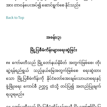
အား တာဝန်ပေးအပ်၍ ဆောင်ရွက်စေ နိုင်သည်။
Back to Top
အခန်း(၃)
မြို့ပြစီမံကိန်းများရေးဆွဲခြင်း
၈။ ကော်မတီသည် မြို့တော်နယ်နိမိတ် အတွက်ဖြစ်စေ၊ တိုး
ချဲ့ရန်ရည်ရွယ် သည့်နယ်မြေအတွက်ဖြစ်စေ ရေးဆွဲထား
သော မြို့ပြစီမံကိန်းကို နိုင်ငံတော်အေးချမ်းသာယာရေးနှင့်
ဖွံ့ဖြိုးရေး ကောင်စီ ဉက္ကဌ ထံသို့ တင်ပြ၍ အတည်ပြုချက်
ရယူရမည်။
၉။ ကော်မတီသည် မြို့ပြစီမံကိန်းနှင့်အညီ မြို့တော်၏မြို့ပြ