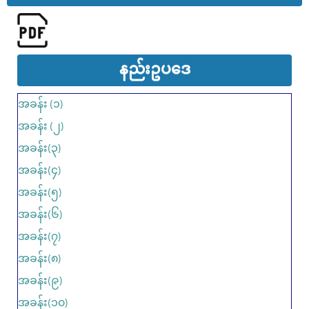
နည်းဥပ​ဒေ
အခန်း (၁)
အခန်း (၂)
အခန်း(၃)
အခန်း(၄)
အခန်း(၅)
အခန်း(၆)
အခန်း(၇)
အခန်း(၈)
အခန်း(၉)
အခန်း(၁၀)