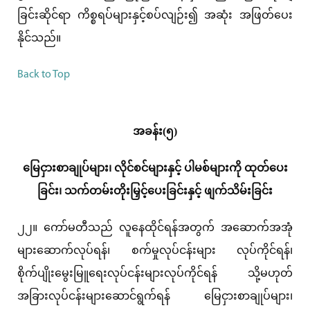
ခြင်းဆိုင်ရာ ကိစ္စရပ်များနှင့်စပ်လျဉ်း၍ အဆုံး အဖြတ်ပေး
နိုင်သည်။
Back to Top
အခန်း(၅)
မြေငှားစာချုပ်များ၊ လိုင်စင်များနှင့် ပါမစ်များကို ထုတ်ပေး
ခြင်း၊ သက်တမ်းတိုးမြှင့်ပေးခြင်းနှင့် ဖျက်သိမ်းခြင်း
၂၂။ ကော်မတီသည် လူနေထိုင်ရန်အတွက် အဆောက်အအုံ
များဆောက်လုပ်ရန်၊ စက်မှုလုပ်ငန်းများ လုပ်ကိုင်ရန်၊
စိုက်ပျိုးမွေးမြူရေးလုပ်ငန်းများလုပ်ကိုင်ရန် သို့မဟုတ်
အခြားလုပ်ငန်းများဆောင်ရွက်ရန် မြေငှားစာချုပ်များ၊