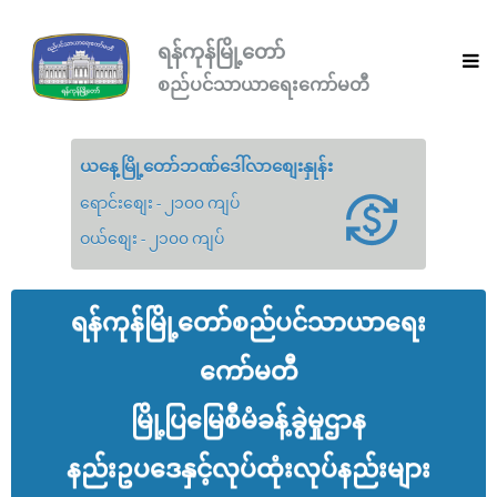
ရန်ကုန်မြို့တော်
စည်ပင်သာယာရေးကော်မတီ
ယနေ့မြို့တော်ဘဏ်ဒေါ်လာစျေးနှုန်း
ရောင်းစျေး - ၂၁၀၀ ကျပ်
ဝယ်စျေး - ၂၁၀၀ ကျပ်
ရန်ကုန်မြို့တော်စည်ပင်သာယာရေး
ကော်မတီ
မြို့ပြမြေစီမံခန့်ခွဲမှုဌာန
နည်းဥပဒေနှင့်လုပ်ထုံးလုပ်နည်းများ