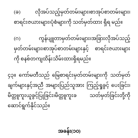
(ခ) လိုအပ်သည့်မှတ်တမ်းများ၊စာအုပ်စာတမ်းများ၊
စာရင်းဇယားများ၊ပုံစံများကို သတ်မှတ်ထား ရှိရ မည်။
(ဂ) ကွန်ပျူတာမှတ်တမ်းများ၊အခြားလိုအပ်သည့်
မှတ်တမ်းများ၊စာအုပ်စာတမ်းများနှင့် စာရင်းဇယားများ
ကို စနစ်တကျထိန်းသိမ်းထားရှိရမည်။
၄၃။ ကော်မတီသည် မြေစာရင်းမှတ်တမ်းများကို သတ်မှတ်
ချက်များနှင့်အညီ အများပြည်သူအား ကြည့်ရှုခွင့် ပေးခြင်း၊
မိတ္တူကူးယူခွင့်ပြုခြင်း၊မိတ္တူကူးခ သတ်မှတ်ခြင်းတို့ကို
ဆောင်ရွက်နိုင်သည်။
အခန်း(၁၀)