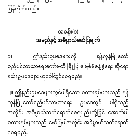
ပြန်လိုက်သည်။
အခန်း(၁)
အမည်နှင့် အဓိပ္ပာယ်ဖော်ပြချက်
၁။ ဤနည်းဥပဒေများကို ရန်ကုန်မြို့တော်
စည်ပင်သာယာရေးကော်မတီ မြို့ပြ မြေစီမံခန့်ခွဲရေး ဆိုင်ရာ
နည်းဥပဒေများ ဟုခေါ်တွင်စေရမည်။
၂။ ဤနည်းဥပဒေများတွင်ပါရှိသော စကားရပ်များသည် ရန်
ကုန်မြို့တော်စည်ပင်သာယာရေး ဥပဒေတွင် ပါရှိသည့်
အတိုင်း အဓိပ္ပာယ်သက်ရောက်စေရမည်။ထို့ပြင် အောက်ပါ
စကားရပ်များသည် ဖော်ပြပါအတိုင်း အဓိပ္ပာယ်သက်ရောက်
စေရမည်-