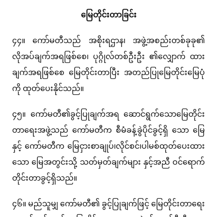
မြေတိုင်းတာခြင်း
၄၄။ ကော်မတီသည် အစိုးရဌာန၊ အဖွဲ့အစည်းတစ်ခုခု၏
လိုအပ်ချက်အရဖြစ်စေ၊ ပုဂ္ဂိုလ်တစ်ဦးဦး ၏လျှောက် ထား
ချက်အရဖြစ်စေ မြေတိုင်းတာပြီး အတည်ပြုမြေတိုင်းမြေပုံ
ကို ထုတ်ပေးနိုင်သည်။
၄၅။ ကော်မတီ၏ခွင့်ပြုချက်အရ ဆောင်ရွက်သောမြေတိုင်း
တာရေးအဖွဲ့သည် ကော်မတီက စီမံခန့်ခွဲပိုင်ခွင့်ရှိ သော မြေ
နှင့် ကော်မတီက မြေငှားစာချုပ်၊လိုင်စင်၊ပါမစ်ထုတ်ပေးထား
သော မြေအတွင်းသို့ သတ်မှတ်ချက်များ နှင့်အညီ ဝင်ရောက်
တိုင်းတာခွင့်ရှိသည်။
၄၆။ မည်သူမျှ ကော်မတီ၏ ခွင့်ပြုချက်ဖြင့် မြေတိုင်းတာရေး