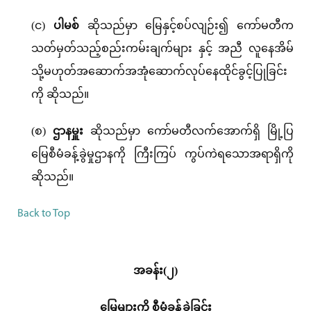
(င)
ပါမစ်
ဆိုသည်မှာ မြေနှင့်စပ်လျဉ်း၍ ကော်မတီက
သတ်မှတ်သည့်စည်းကမ်းချက်များ နှင့် အညီ လူနေအိမ်
သို့မဟုတ်အဆောက်အအုံဆောက်လုပ်နေထိုင်ခွင့်ပြုခြင်း
ကို ဆိုသည်။
(စ)
ဌာနမှူး
ဆိုသည်မှာ ကော်မတီလက်အောက်ရှိ မြို့ပြ
မြေစီမံခန့်ခွဲမှုဌာနကို ကြီးကြပ် ကွပ်ကဲရသောအရာရှိကို
ဆိုသည်။
Back to Top
အခန်း(၂)
မြေများကို စီမံခန့်ခွဲခြင်း