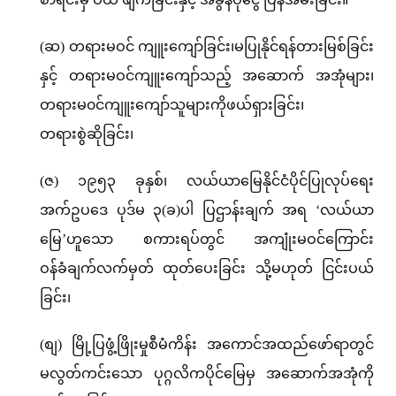
(ဆ) တရားမဝင် ကျူးကျော်ခြင်း၊မပြုနိုင်ရန်တားမြစ်ခြင်း
နှင့် တရားမဝင်ကျူးကျော်သည့် အဆောက် အအုံများ၊
တရားမ၀င်ကျူးကျော်သူများကိုဖယ်ရှားခြင်း၊
တရားစွဲဆိုခြင်း၊
(ဇ) ၁၉၅၃ ခုနှစ်၊ လယ်ယာမြေနိုင်ငံပိုင်ပြုလုပ်ရေး
အက်ဥပဒေ ပုဒ်မ ၃(ခ)ပါ ပြဌာန်းချက် အရ ‘လယ်ယာ
မြေ’ဟူသော စကားရပ်တွင် အကျုံးမဝင်ကြောင်း
ဝန်ခံချက်လက်မှတ် ထုတ်ပေးခြင်း သို့မဟုတ် ငြင်းပယ်
ခြင်း၊
(စျ) မြို့ပြဖွံ့ဖြိုးမှုစီမံကိန်း အကောင်အထည်ဖော်ရာတွင်
မလွတ်ကင်းသော ပုဂ္ဂလိကပိုင်မြေမှ အဆောက်အအုံကို