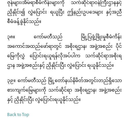
ဇုန်များ၊အိမ်ရာစီမံကိန်းများကို သက်ဆိုင်ရာဝန်ကြီးဌာနနှင့်
ညှိနှိုင်း၍ လွှဲပြောင်း ရယူပြီး ဤနည်းဥပဒေများ နှင့်အညီ
စီမံခန့်ခွဲနိုင်သည်။
၃၈။ ကော်မတီသည် မြို့ပြဖွံ့ဖြိုးမှုစီမံကိန်း
အကောင်အထည်ဖော်ရာတွင် အစိုးရဌာန၊ အဖွဲ့အစည်း ပိုင်
မြေကိုလွှဲ ပြောင်းရယူရန်လိုအပ်ပါက သက်ဆိုင်ရာအစိုးရ
ဌာန အဖွဲ့အစည်းနှင့် ညှိနှိုင်းပြီး လွှဲပြောင်း ရယူနိုင်သည်။
၃၉။ ကော်မတီသည် မြို့တော်နယ်နိမိတ်အတွင်းတည်ရှိသော
စားကျက်မြေများကို သက်ဆိုင်ရာ အစိုးရဌာန၊ အဖွဲ့အစည်း
နှင့် ညှိနှိုင်းပြီး လွဲပြောင်းရယူနိုင်သည်။
Back to Top