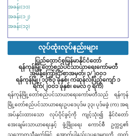
အခန်း(၁၁)
အခန်း(၁၂)
အခန်း(၁၃)
လုပ်ထုံးလုပ်နည်းများ
ပြည်ထောင်စုမြန်မာနိုင်ငံတော်
ရန်ကုန်မြို့တော်စည်ပင်သာယာရေးကော်မတီ
အမိန့်ကြော်ငြာစာအမှတ်၊ ၃/၂၀၀၁
ရန်ကုန်မြို့၊ ၁၃၆၃ ခုနှစ်၊ ကဆုန်လပြည့်ကျော် ၁
ရက်(၂၀၀၁ ခုနှစ်၊ မေလ ၇ ရက်)
ရန်ကုန်မြို့တော်စည်ပင်သာယာရေးကော်မတီသည် ရန်ကုန်
မြို့တော်စည်ပင်သာယာရေးဥပဒေပုဒ်မ ၃၃၊ ပုဒ်မခွဲ (က) အရ
အပ်နှင်းထားသော လုပ်ပိုင်ခွင့်ကို ကျင့်သုံး၍ နိုင်ငံတော်
အေးချမ်းသာယာရေးနှင့် ဖွံ့ဖြိုးရေး ကောင်စီ ဥက္ကဌ၏
သဘောတူညီချက်ဖြင့် အောက်ပါနည်းဥပဒေများကို ထုတ်