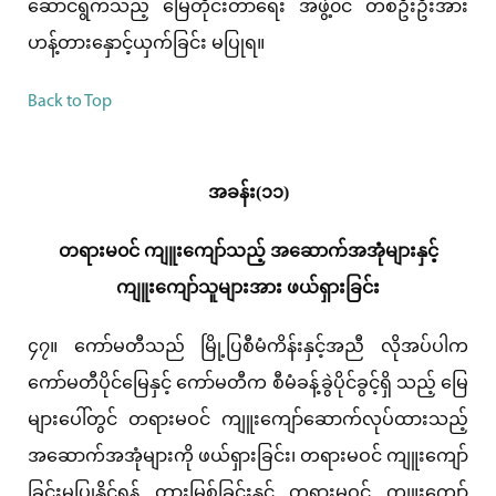
ဆောင်ရွက်သည့် မြေတိုင်းတာရေး အဖွဲ့၀င် တစ်ဦးဦးအား
ဟန့်တားနှောင့်ယှက်ခြင်း မပြုရ။
Back to Top
အခန်း(၁၁)
တရားမ၀င် ကျူးကျော်သည့် အဆောက်အအုံများနှင့်
ကျူးကျော်သူများအား ဖယ်ရှားခြင်း
၄၇။ ကော်မတီသည် မြို့ပြစီမံကိန်းနှင့်အညီ လိုအပ်ပါက
ကော်မတီပိုင်မြေနှင့် ကော်မတီက စီမံခန့်ခွဲပိုင်ခွင့်ရှိ သည့် မြေ
များပေါ်တွင် တရားမဝင် ကျူးကျော်ဆောက်လုပ်ထားသည့်
အဆောက်အအုံများကို ဖယ်ရှားခြင်း၊ တရားမဝင် ကျူးကျော်
ခြင်းမပြုနိုင်ရန် တားမြစ်ခြင်းနှင့် တရားမဝင် ကျူးကျော်