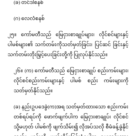
(ခ) တင်ဒါစနစ်
(ဂ) လေလံစနစ်
၂၅။ ကော်မတီသည် မြေငှားစာချုပ်များ၊ လိုင်စင်များနှင့်
ပါမစ်များ၏ သက်တမ်းကိုသတ်မှတ်ခြင်း၊ ပြင်ဆင် ခြင်းနှင့်
သက်တမ်းတိုးမြှင့်ပေးခြင်းတို့ကို ပြုလုပ်နိုင်သည်။
၂၆။ (က) ကော်မတီသည် မြေငှားစာချုပ် စည်းကမ်းများ၊
လိုင်စင်စည်းကမ်းများနှင့် ပါမစ် စည်း ကမ်းများကို
သတ်မှတ်နိုင်သည်။
(ခ) နည်းဥပဒေခွဲ(က)အရ သတ်မှတ်ထားသော စည်းကမ်း
တစ်ရပ်ရပ်ကို ဖောက်ဖျက်ပါက မြေငှားစာချုပ်၊ လိုင်စင်
သို့မဟုတ် ပါမစ်ကို ဖျက်သိမ်း၍ လိုအပ်သလို စီမံခန့်ခွဲနိုင်