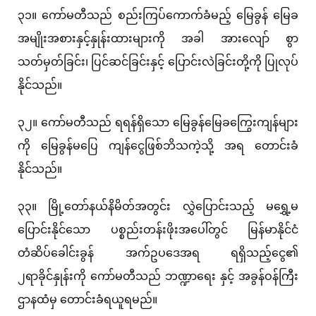
၃၁။ ကော်မတီသည် စည်းကြပ်ကောက်ခံမည့် မြေခွန် မြေခ
အမျိုးအစားနှင့်နှုန်းထားများကို အခါ အားလျော် စွာ
သတ်မှတ်ခြင်း၊ ပြင်ဆင်ခြင်းနှင့် ပြောင်းလဲခြင်းတို့ကို ပြုလုပ်
နိုင်သည်။
၃၂။ ကော်မတီသည် ရရန်ရှိသော မြေခွန်မြေခကြွေးကျန်များ
ကို မြေခွန်မပြေ ကျန်ငွေဖြစ်ဘိသကဲ့သို့ အရ တောင်းခံ
နိုင်သည်။
၃၃။ မြို့တော်နယ်နိမိတ်အတွင်း လွှဲပြောင်းသည့် မရွှေ့မ
ပြောင်းနိုင်သော ပစ္စည်းတန်းဖိုးအပေါ်တွင် မြန်မာနိုင်ငံ
တံဆိပ်ခေါင်းခွန် အက်ဥပဒေအရ ရရှိသည့်ငွေ၏
၂ရာခိုင်နှုန်းကို ကော်မတီသည် ဘဏ္ဍာရေး နှင့် အခွန်ဝန်ကြီး
ဌာနထံမှ တောင်းခံရယူရမည်။