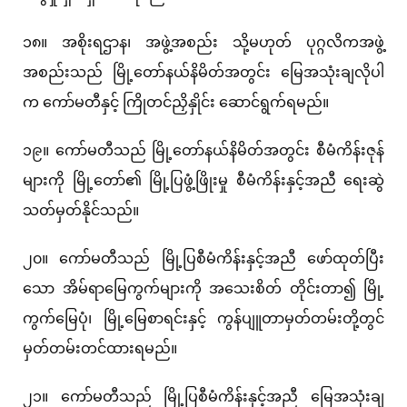
၁၈။ အစိုးရဌာန၊ အဖွဲ့အစည်း သို့မဟုတ် ပုဂ္ဂလိကအဖွဲ့
အစည်းသည် မြို့တော်နယ်နိမိတ်အတွင်း မြေအသုံးချလိုပါ
က ကော်မတီနှင့် ကြိုတင်ညှိနှိုင်း ဆောင်ရွက်ရမည်။
၁၉။ ကော်မတီသည် မြို့တော်နယ်နိမိတ်အတွင်း စီမံကိန်းဇုန်
များကို မြို့တော်၏ မြို့ပြဖွံ့ဖြိုးမှု စီမံကိန်းနှင့်အညီ ရေးဆွဲ
သတ်မှတ်နိုင်သည်။
၂၀။ ကော်မတီသည် မြို့ပြစီမံကိန်းနှင့်အညီ ဖော်ထုတ်ပြီး
သော အိမ်ရာမြေကွက်များကို အသေးစိတ် တိုင်းတာ၍ မြို့
ကွက်မြေပုံ၊ မြို့မြေစာရင်းနှင့် ကွန်ပျူတာမှတ်တမ်းတို့တွင်
မှတ်တမ်းတင်ထားရမည်။
၂၁။ ကော်မတီသည် မြို့ပြစီမံကိန်းနှင့်အညီ မြေအသုံးချ