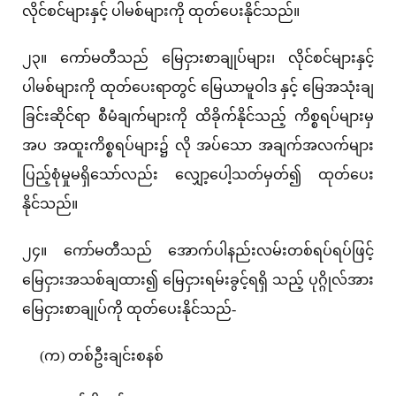
လိုင်စင်များနှင့် ပါမစ်များကို ထုတ်ပေးနိုင်သည်။
၂၃။ ကော်မတီသည် မြေငှားစာချုပ်များ၊ လိုင်စင်များနှင့်
ပါမစ်များကို ထုတ်ပေးရာတွင် မြေယာမူဝါဒ နှင့် မြေအသုံးချ
ခြင်းဆိုင်ရာ စီမံချက်များကို ထိခိုက်နိုင်သည့် ကိစ္စရပ်များမှ
အပ အထူးကိစ္စရပ်များ၌ လို အပ်သော အချက်အလက်များ
ပြည့်စုံမှုမရှိသော်လည်း လျှော့ပေါ့သတ်မှတ်၍ ထုတ်ပေး
နိုင်သည်။
၂၄။ ကော်မတီသည် အောက်ပါနည်းလမ်းတစ်ရပ်ရပ်ဖြင့်
မြေငှားအသစ်ချထား၍ မြေငှားရမ်းခွင့်ရရှိ သည့် ပုဂ္ဂိုလ်အား
မြေငှားစာချုပ်ကို ထုတ်ပေးနိုင်သည်-
(က) တစ်ဦးချင်းစနစ်