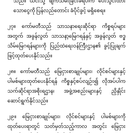
သည်။ ယင်းသို့ ဖျက်သိမ်းခြင်းခံရပါက ပေးသွင်းထား
သောငွေကို ပြန်လည်တောင်း ခံပိုင်ခွင့် မရှိစေရ။
၂၇။ ကော်မတီသည် သာသနာရေးဆိုင်ရာ ကိစ္စရပ်များ
အတွက် အခွန်လွတ် သာသနာ့မြေဂရန်နှင့် အခွန်လွတ် ဗဒ္ဓ
သိမ်မြေဂရန်များကို ပြည်ထဲရေးဝန်ကြီးဌာန၏ ခွင့်ပြုချက်
ဖြင့်ထုတ်ပေးနိုင်သည်။
၂၈။ ကော်မတီသည် မြေငှားစာချုပ်များ၊ လိုင်စင်များနှင့်
ပါမစ်များထုတ်ပေးနိုင်ရန် ကိစ္စနှင့်စပ်လျဉ်း၍ လိုအပ်ပါက
သက်ဆိုင်ရာအစိုးရဌာန၊ အဖွဲ့အစည်းများနှင့် ညှိနှိုင်း
ဆောင်ရွက်နိုင်သည်။
၂၉။ မြေငှားစာချုပ်များ၊ လိုင်စင်များနှင့် ပါမစ်များကို
ထုတ်ပေးရာတွင် သတ်မှတ်သည့်ကာလ အတွင်း မြေငှား