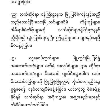
ဖယ်ရှားခြင်း၊
(ည) သက်ဆိုင်ရာ ဝန်ကြီးဌာနက မြို့ပြစီမံကိန်းနှင့်အညီ
တည်ထောင်ပြီးသောမြို့သစ်များ၊စီမံ ကိန်းဇုန်များ၊
အိမ်ရာစီမံကိန်းများကို သက်ဆိုင်ရာဝန်ကြီးဌာနနှင့်
ညှိနှိုင်း၍ လွှဲပြောင်းရယူပြီး ဤနည်းဥပဒေ များနှင့်အညီ
စီမံခန့်ခွဲခြင်း၊
(ဋ) လူနေရပ်ကွက်များ၊ မြို့တွင်းမြို့ပြင်ရှိ
အဆောက်အအုံများ၊ စက်ရုံ အလုပ်ရုံများ၊ ဌာန ဆိုင်ရာ
အဆောက်အအုံများ မီးလောင် ပျက်စီးသွားပါက ယင်း
မီးလောင်မြေများကို မြို့ပြဖွံ့ဖြိုးမှုနှင့် လိုက်လျောညီထွေ
မှုရှိစေရန် စနစ်တကျစီမံခန့်ခွဲခြင်း၊ ယင်းကဲ့သို့ စီမံခန့်ခွဲ
နိုင်ရန် သက်ဆိုင်ရာ အစိုးရဌာန၊ အဖွဲ့အစည်းများနှင့်
ညှိနှိုင်းဆောင်ရွက်ခြင်း။