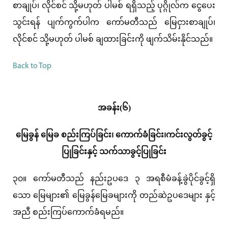
စာချုပ်၊ လိုင်စင် သို့မဟုတ် ပါမစ် ရရှိသည့် ပုဂ္ဂိုလ်က ငွေပေး
သွင်းရန် ပျက်ကွက်ပါက ကော်မတီသည် မြေငှားစာချုပ်၊
လိုင်စင် သို့မဟုတ် ပါမစ် ချထားခြင်းကို ဖျက်သိမ်းနိုင်သည်။
Back to Top
အခန်း(၆)
မြေခွန် မြေခ စည်းကြပ်ခြင်း၊ ကောက်ခံခြင်း၊ကင်းလွတ်ခွင့်
ပြုခြင်းနှင့် သက်သာခွင့်ပြုခြင်း
၃၀။ ကော်မတီသည် နည်းဥပဒေ ၃ အရစီမံခန့်ခွဲပိုင်ခွင့်ရှိ
သော မြေများ၏ မြေခွန်မြေခများကို တည်ဆဲဥပဒေများ နှင့်
အညီ စည်းကြပ်ကောက်ခံရမည်။