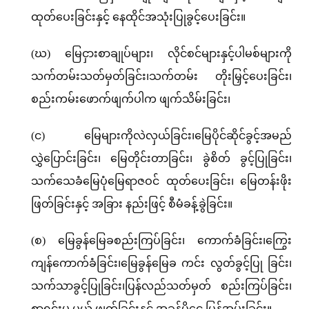
ထုတ်ပေးခြင်းနှင့် နေထိုင်အသုံးပြုခွင့်ပေးခြင်း။
(ဃ) မြေငှားစာချုပ်များ၊ လိုင်စင်များနှင့်ပါမစ်များကို
သက်တမ်းသတ်မှတ်ခြင်း၊သက်တမ်း တိုးမြှင့်ပေးခြင်း၊
စည်းကမ်းဖောက်ဖျက်ပါက ဖျက်သိမ်းခြင်း၊
(င) မြေများကိုလဲလှယ်ခြင်း၊မြေပိုင်ဆိုင်ခွင့်အမည်
လွှဲပြောင်းခြင်း၊ မြေတိုင်းတာခြင်း၊ ခွဲစိတ် ခွင့်ပြုခြင်း၊
သက်သေခံမြေပုံမြေရာဇဝင် ထုတ်ပေးခြင်း၊ မြေတန်းဖိုး
ဖြတ်ခြင်းနှင့် အခြား နည်းဖြင့် စီမံခန့်ခွဲခြင်း။
(စ) မြေခွန်မြေခစည်းကြပ်ခြင်း၊ ကောက်ခံခြင်း၊ကြွေး
ကျန်ကောက်ခံခြင်း၊မြေခွန်မြေခ ကင်း လွတ်ခွင့်ပြု ခြင်း၊
သက်သာခွင့်ပြုခြင်း၊ပြန်လည်သတ်မှတ် စည်းကြပ်ခြင်း၊
စာရင်းမှ ပယ် ဖျက်ခြင်းနှင့် အခွန်ပိုငွေ ပြန်အမ်းခြင်း။