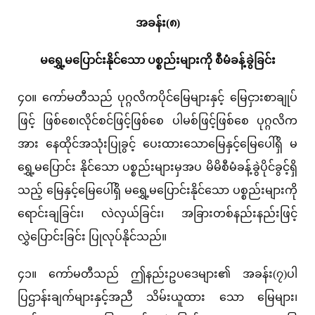
အခန်း(၈)
မရွှေ့မပြောင်းနိုင်သော ပစ္စည်းများကို စီမံခန့်ခွဲခြင်း
၄၀။ ကော်မတီသည် ပုဂ္ဂလိကပိုင်မြေများနှင့် မြေငှားစာချုပ်
ဖြင့် ဖြစ်စေ၊လိုင်စင်ဖြင့်ဖြစ်စေ ပါမစ်ဖြင့်ဖြစ်စေ ပုဂ္ဂလိက
အား နေထိုင်အသုံးပြုခွင့် ပေးထားသောမြေနှင့်မြေပေါ်ရှိ မ
ရွှေ့မပြောင်း နိုင်သော ပစ္စည်းများမှအပ မိမိစီမံခန့်ခွဲပိုင်ခွင့်ရှိ
သည့် မြေနှင့်မြေပေါ်ရှိ မရွှေ့မပြောင်းနိုင်သော ပစ္စည်းများကို
ရောင်းချခြင်း၊ လဲလှယ်ခြင်း၊ အခြားတစ်နည်းနည်းဖြင့်
လွှဲပြောင်းခြင်း ပြုလုပ်နိုင်သည်။
၄၁။ ကော်မတီသည် ဤနည်းဥပဒေများ၏ အခန်း(၇)ပါ
ပြဌာန်းချက်များနှင့်အညီ သိမ်းယူထား သော မြေများ၊