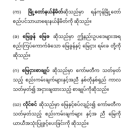
(က)
မြို့တော်နယ်နိမိတ်
ဆိုသည်မှာ ရန်ကုန်မြို့တော်
စည်ပင်သာယာရေးနယ်နိမိတ်ကို ဆိုသည်။
(ခ)
မြေခွန် မြေခ
ဆိုသည်မှာ ဤနည်းဥပဒေများအရ
စည်းကြပ်ကောက်ခံသော မြေခွန်နှင့် မြေငှား ရမ်းခ တို့ကို
ဆိုသည်။
(ဂ)
မြေငှားစာချုပ်
ဆိုသည်မှာ ကော်မတီက သတ်မှတ်
သည့် စည်းကမ်းချက်များနှင့်အညီ နှစ်တိုနှစ်ရှည် ကာလ
သတ်မှတ်၍ အငှားချထားသည့် စာချုပ်ကိုဆိုသည်။
(ဃ)
လိုင်စင်
ဆိုသည်မှာ မြေနှင့်စပ်လျဉ်း၍ ကော်မတီက
သတ်မှတ်သည့် စည်းကမ်းချက်များ နှင့်အ ညီ မြေကို
ယာယီအသုံးပြုခွင့်ပေးခြင်းကို ဆိုသည်။