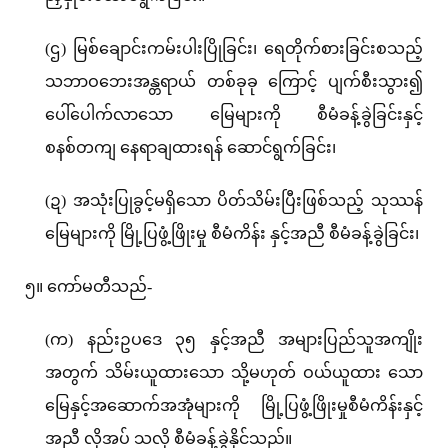
(ဌ) မြစ်ချောင်းကမ်းပါးပြိုခြင်း၊ ရေတိုက်စားခြင်းစသည့်
သဘာဝဘေးအန္တရာယ် တစ်ခုခု ကြောင့် ပျက်စီးသွား၍
ပေါ်ပေါက်လာသော မြေများကို စီမံခန့်ခွဲခြင်းနှင့်
စနစ်တကျ နေရာချထားရန် ဆောင်ရွက်ခြင်း၊
(ဍ) အသုံးပြုခွင့်မရှိသော ပိတ်သိမ်းပြီးဖြစ်သည့် သုဿန်
မြေများကို မြို့ပြဖွံ့ဖြိုးမှု စီမံကိန်း နှင့်အညီ စီမံခန့်ခွဲခြင်း၊
၅။ ကော်မတီသည်-
(က) နည်းဥပဒေ ၃၅ နှင့်အညီ အများပြည်သူအကျိုး
အတွက် သိမ်းယူထားသော သို့မဟုတ် ဝယ်ယူထား သော
မြေနှင့်အဆောက်အအုံများကို မြို့ပြဖွံ့ဖြိုးမှုစီမံကိန်းနှင့်
အညီ လိုအပ် သလို စီမံခန့်ခွဲနိုင်သည်။