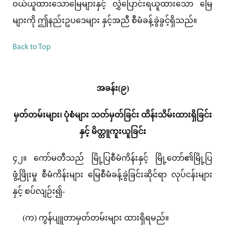
ဝယ်ယူထားသောမြေများနှင့် လွှဲပြောင်းရယူထားသော မြေ
များကို ဤနည်းဥပဒေများ နှင့်အညီ စီမံခန့်ခွဲခွင့်ရှိသည်။
Back to Top
အခန်း(၉)
မှတ်တမ်းများ၊ ပုံစံများ သတ်မှတ်ခြင်း ထိန်းသိမ်းထားရှိခြင်း
နှင့် မိတ္တူကူးယူခြင်း
၄၂။ ကော်မတီသည် မြို့ပြစီမံကိန်းနှင့် မြို့တော်၏မြို့ပြ
ဖွံ့ဖြိုးမှု စီမံကိန်းများ မြေစီမံခန့်ခွဲခြင်းဆိုင်ရာ လုပ်ငန်းများ
နှင့် စပ်လျဉ်း၍-
(က) ကွန်ပျူတာမှတ်တမ်းများ ထားရှိရမည်။