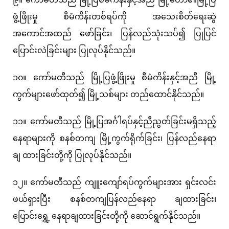
ဖွံ့ဖြိုးမှု စီမံကိန်းတစ်ရပ်ကို အသေးစိတ်ရေးဆွဲ
အကောင်အထည် ဖော်ခြင်း၊ ပြန်လည်သုံးသပ်၍ ပြုပြင်
ပြောင်းလဲခြင်းများ ပြုလုပ်နိုင်သည်။
၁၀။ ကော်မတီသည် မြို့ပြဖွံ့ဖြိုးမှု စီမံကိန်းနှင့်အညီ မြို့
ကွက်များဖော်ထုတ်၍ မြို့သစ်များ တည်ထောင်နိုင်သည်။
၁၁။ ကော်မတီသည် မြို့ပြအင်္ဂါရပ်နှင့်ညီညွတ်ခြင်းမရှိသည့်
နေရာများကို စနစ်တကျ မြို့ကွက်ရိုက်ခြင်း၊ ပြန်လည်နေရာ
ချ ထားခြင်းတို့ကို ပြုလုပ်နိုင်သည်။
၁၂။ ကော်မတီသည် ကျူးကျော်ရပ်ကွက်များအား ရှင်းလင်း
ဖယ်ရှားပြီး စနစ်တကျပြန်လည်နေရာ ချထားခြင်း၊
ပြောင်းရွှေ့ နေရာချထားခြင်းတို့ကို ဆောင်ရွက်နိုင်သည်။