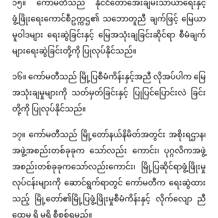
၁၅။ ကော်မတီသည် နိုင်ငံတော်အေးချမ်းသာယာရေးနှင့်
ဖွံ့ဖြိုးရေးကောင်စီဥက္ကဌ၏ သဘောတူညီ ချက်ဖြင့် မြေယာ
မူဝါဒများ ရေးဆွဲခြင်းနှင့် မြေအသုံးချခြင်းဆိုင်ရာ စီမံချက်
များရေးဆွဲခြင်းတို့ကို ပြုလုပ်နိုင်သည်။
၁၆။ ကော်မတီသည် မြို့ပြစီမံကိန်းနှင့်အညီ လိုအပ်ပါက မြေ
အသုံးချမှုများကို သတ်မှတ်ခြင်းနှင့် ပြုပြင်ပြောင်းလဲ ခြင်း
တို့ကို ပြုလုပ်နိုင်သည်။
၁၇။ ကော်မတီသည် မြို့တော်နယ်နိမိတ်အတွင်း အစိုးရဌာန၊
အဖွဲ့အစည်းတစ်ခုခုက သော်လည်း ကောင်း၊ ပုဂ္ဂလိကအဖွဲ့
အစည်းတစ်ခုခုကသော်လည်းကောင်း၊ မြို့ပြဆိုင်ရာဖွံ့ဖြိုးမှု
လုပ်ငန်းများကို ဆောင်ရွက်ရာတွင် ကော်မတီက ရေးဆွဲထား
သည့် မြို့တော်၏မြို့ပြဖွံ့ဖြိုးမှုစီမံကိန်းနှင့် လိုက်လျော ညီ
ထွေမှု ရှိ မရှိ စီစစ်ရမည်။