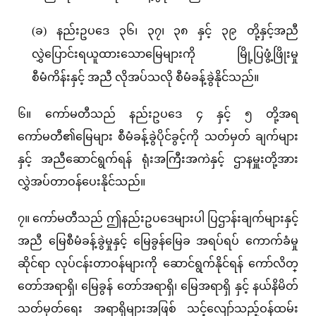
(ခ) နည်းဥပဒေ ၃၆၊ ၃၇၊ ၃၈ နှင့် ၃၉ တို့နှင့်အညီ
လွှဲပြောင်းရယူထားသောမြေများကို မြို့ပြဖွံ့ဖြိုးမှု
စီမံကိန်းနှင့် အညီ လိုအပ်သလို စီမံခန့်ခွဲနိုင်သည်။
၆။ ကော်မတီသည် နည်းဥပဒေ ၄ နှင့် ၅ တို့အရ
ကော်မတီ၏မြေများ စီမံခန့်ခွဲပိုင်ခွင့်ကို သတ်မှတ် ချက်များ
နှင့် အညီဆောင်ရွက်ရန် ရုံးအကြီးအကဲနှင့် ဌာနမှူးတို့အား
လွှဲအပ်တာဝန်ပေးနိုင်သည်။
၇။ ကော်မတီသည် ဤနည်းဥပဒေများပါ ပြဌာန်းချက်များနှင့်
အညီ မြေစီမံခန့်ခွဲမှုနှင့် မြေခွန်မြေခ အရပ်ရပ် ကောက်ခံမှု
ဆိုင်ရာ လုပ်ငန်းတာဝန်များကို ဆောင်ရွက်နိုင်ရန် ကော်လိတ္
တော်အရာရှိ၊ မြေခွန် တော်အရာရှိ၊ မြေအရာရှိ နှင့် နယ်နိမိတ်
သတ်မှတ်ရေး အရာရှိများအဖြစ် သင့်လျော်သည့်ဝန်ထမ်း