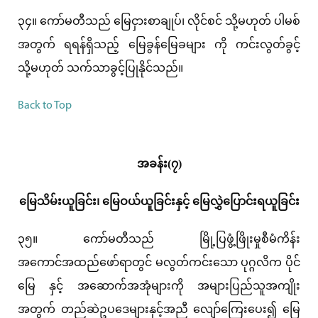
၃၄။ ကော်မတီသည် မြေငှားစာချုပ်၊ လိုင်စင် သို့မဟုတ် ပါမစ်
အတွက် ရရန်ရှိသည့် မြေခွန်မြေခများ ကို ကင်းလွတ်ခွင့်
သို့မဟုတ် သက်သာခွင့်ပြုနိုင်သည်။
Back to Top
အခန်း(၇)
မြေသိမ်းယူခြင်း၊ မြေဝယ်ယူခြင်းနှင့် မြေလွှဲပြောင်းရယူခြင်း
၃၅။ ကော်မတီသည် မြို့ပြဖွံ့ဖြိုးမှုစီမံကိန်း
အကောင်အထည်ဖော်ရာတွင် မလွတ်ကင်းသော ပုဂ္ဂလိက ပိုင်
မြေ နှင့် အဆောက်အအုံများကို အများပြည်သူအကျိုး
အတွက် တည်ဆဲဥပဒေများနှင့်အညီ လျော်ကြေးပေး၍ မြေ