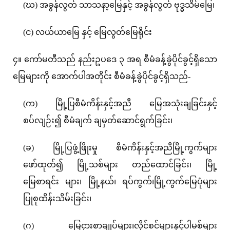
(ဃ) အခွန်လွတ် သာသနာ့မြေနှင့် အခွန်လွတ် ဗုဒ္ဓသိမ်မြေ၊
(င) လယ်ယာမြေ နှင့် မြေလွတ်မြေရိုင်း
၄။ ကော်မတီသည် နည်းဥပဒေ ၃ အရ စီမံခန့်ခွဲပိုင်ခွင့်ရှိသော
မြေများကို အောက်ပါအတိုင်း စီမံခန့်ခွဲပိုင်ခွင့်ရှိသည်-
(က) မြို့ပြစီမံကိန်းနှင့်အညီ မြေအသုံးချခြင်းနှင့်
စပ်လျဉ်း၍ စီမံချက် ချမှတ်ဆောင်ရွက်ခြင်း၊
(ခ) မြို့ပြဖွံ့ဖြိုးမှု စီမံကိန်းနှင့်အညီမြို့ကွက်များ
ဖော်ထုတ်၍ မြို့သစ်များ တည်ထောင်ခြင်း၊ မြို့
မြေစာရင်း များ၊ မြို့နယ်၊ ရပ်ကွက်၊မြို့ကွက်မြေပုံများ
ပြုစုထိန်းသိမ်းခြင်း၊
(ဂ) မြေငှားစာချုပ်များ၊လိုင်စင်များနှင့်ပါမစ်များ