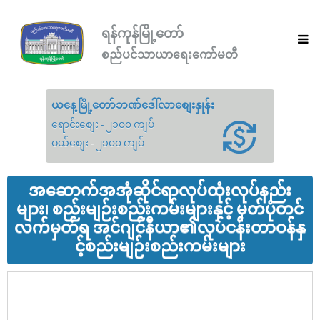
ရန်ကုန်မြို့တော်
စည်ပင်သာယာရေးကော်မတီ
ယနေ့မြို့တော်ဘဏ်ဒေါ်လာစျေးနှုန်း
ရောင်းစျေး - ၂၁၀၀ ကျပ်
ဝယ်စျေး - ၂၁၀၀ ကျပ်
အဆောက်အအုံဆိုင်ရာလုပ်ထုံးလုပ်နည်း
များ၊ စည်းမျဉ်းစည်းကမ်းများနှင့် မှတ်ပုံတင်
လက်မှတ်ရ အင်ဂျင်နီယာ၏လုပ်ငန်းတာဝန်နှ
င့်စည်းမျဉ်းစည်းကမ်းများ