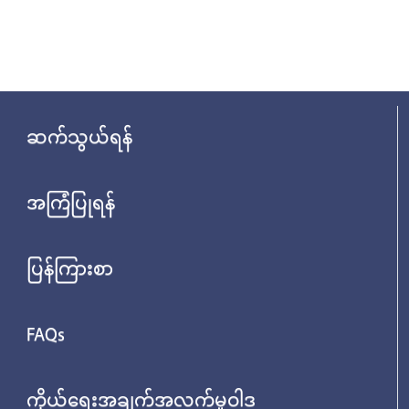
ဆက်သွယ်ရန်
အကြံပြုရန်
ပြန်ကြားစာ
FAQs
ကိုယ်ရေးအချက်အလက်မူဝါဒ