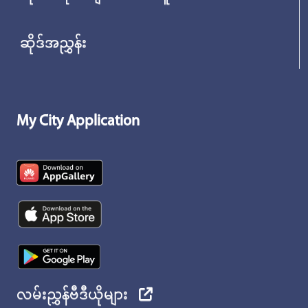
ဆိုဒ်အညွှန်း
My City Application
လမ်းညွှန်ဗီဒီယိုများ